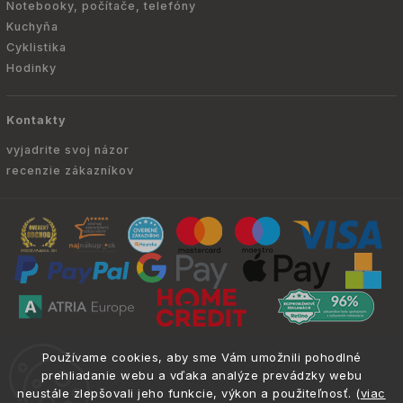
Notebooky, počítače, telefóny
Kuchyňa
Cyklistika
Hodinky
Kontakty
vyjadrite svoj názor
recenzie zákazníkov
Copyright © 2010 -
2026
ATRIA.SK
|
. Všetky
info@atria.sk
Používame cookies, aby sme Vám umožnili pohodlné
práva vyhradené.
prehliadanie webu a vďaka analýze prevádzky webu
neustále zlepšovali jeho funkcie, výkon a použiteľnosť. (
viac