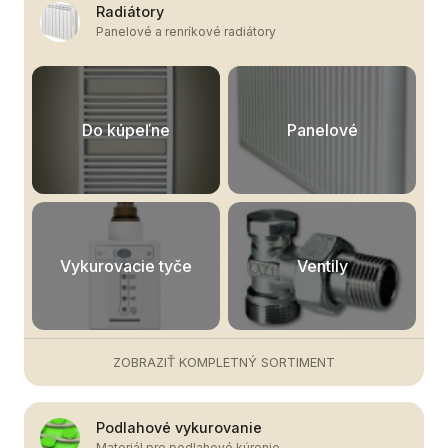
Radiátory
Panelové a renríkové radiátory
Do kúpeľne
Panelové
Vykurovacie tyče
Ventily
ZOBRAZIŤ KOMPLETNÝ SORTIMENT
Podlahové vykurovanie
Materiál pre podlahové kúrenie