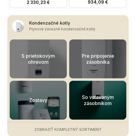
934,09 €
2 330,23 €
Kondenzačné kotly
Plynové závesné kondenzačné kotly
Buderus Logamatic RC 310
El. tyč s termostatom, 300
s FA snímačom,biely
W - biela
257,24 €
57,01 €
S prietokovým
Pre pripojenie
ohrevom
zásobníka
Nerezový rozdeľovač 6
Avansa 700 W + batéria
So vstavaným
cestný pre podlahové
55Ah
Zostavy
zásobníkom
vykurovanie
107,04 €
301,40 €
ZOBRAZIŤ KOMPLETNÝ SORTIMENT