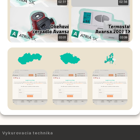
02:51
02:56
03:01
03:09
Vykurovacia technika