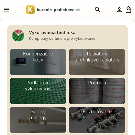
Vykurovacia technika
Kompletný sortiment pre vykurovanie
Kondenzačné
Radiátory
kotly
a rebríkové radiátory
Podlahové
Potrubia
vykurovanie
Spojky
Rozdeľovače
a fitingy