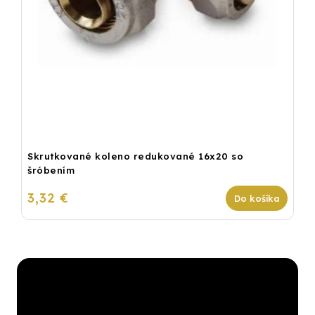
Skrutkované koleno redukované 16x20 so
šróbením
3,32 €
Do košíka