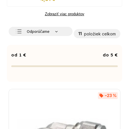
Zobraziť viac produktov
Odporúčame
11
položiek celkom
Najlacnejšie
Najdrahšie
1
€
5
€
Najpredávanejšie
Abecedne
–23 %