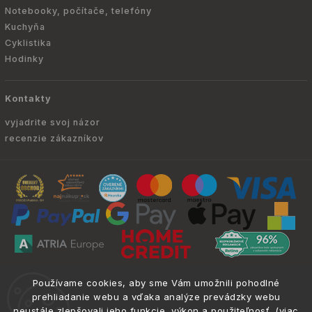
Notebooky, počítače, telefóny
Kuchyňa
Cyklistika
Hodinky
Kontakty
vyjadrite svoj názor
recenzie zákazníkov
Copyright © 2010 -
2026
ATRIA.SK
|
. Všetky
info@atria.sk
Používame cookies, aby sme Vám umožnili pohodlné
práva vyhradené.
prehliadanie webu a vďaka analýze prevádzky webu
neustále zlepšovali jeho funkcie, výkon a použiteľnosť. (
viac