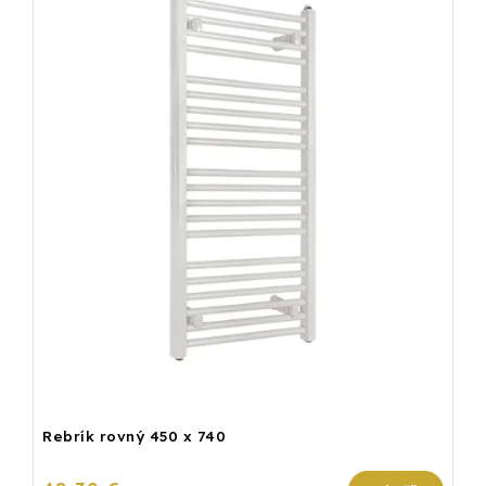
Rebrík rovný 450 x 740