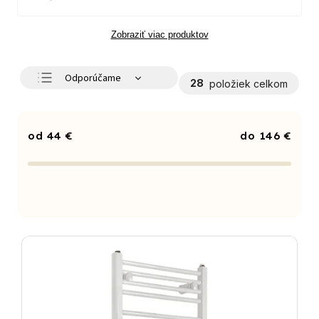
Zobraziť viac produktov
Odporúčame
28
položiek celkom
Najlacnejšie
Najdrahšie
44
€
146
€
Najpredávanejšie
Abecedne