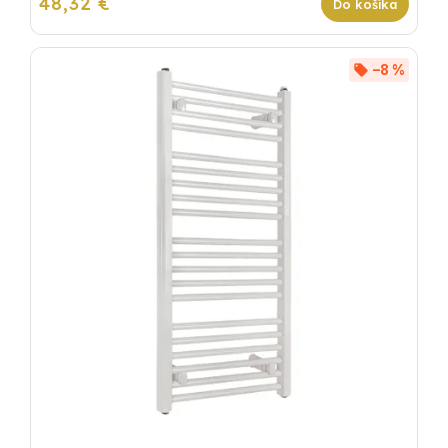
48,32 €
Do košíka
–8 %