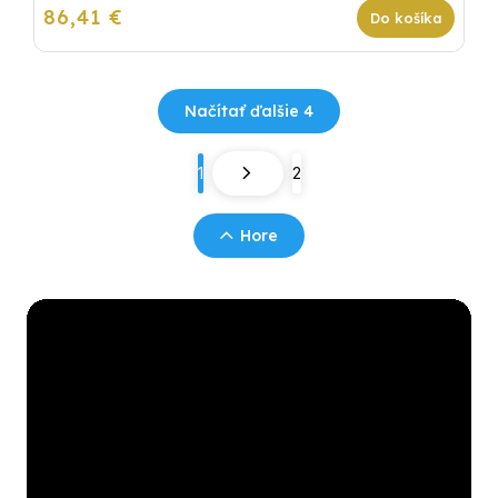
86,41 €
Do košíka
Načítať ďalšie 4
1
2
Hore