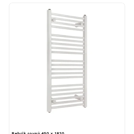
Rebrík rovný 450 x 1820