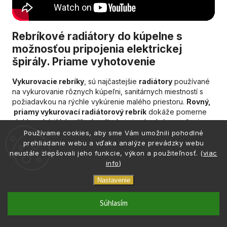
Rebríkové radiátory do kúpelne s
možnosťou pripojenia elektrickej
špirály. Priame vyhotovenie
Vykurovacie rebríky
, sú najčastejšie
radiátory
používané
na vykurovanie rôznych kúpeľni, sanitárnych miestností s
požiadavkou na rýchle vykúrenie malého priestoru.
Rovný,
priamy vykurovací radiátorový rebrík
dokáže pomerne
rýchlo vykúriť kúpeľňu, konštrukcia je vhodná na sušenie
uterákov a iných predmetov.
Radiátorové rebríky
do
Používame cookies, aby sme Vám umožnili pohodlné
kúpeľne sú vyrobené z kvalitnej priamej rovnej trubkovej
prehliadanie webu a vďaka analýze prevádzky webu
ocele, pozvárane bez viditeľných zvarov. Následne
neustále zlepšovali jeho funkcie, výkon a použiteľnosť. (
viac
nalakované protikoróznou farbou. Na všetky naše
rebríky
info
)
je možné dokúpiť
elektrickú špirálu
a
termostat
..
Nastavenie
Nemrznúca
lor_fill
phone
email
0917 133 662
info@atria.sk
Súhlasím
zmes
Vykurovacia technika