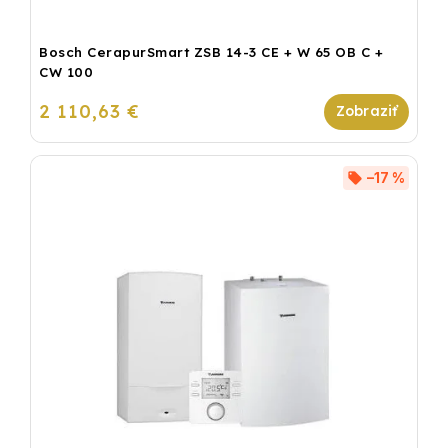
Bosch CerapurSmart ZSB 14-3 CE + W 65 OB C +
CW 100
2 110,63 €
–17 %