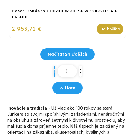
Bosch Condens GC8700iW 30 P + W 120-5 O1 A +
CR 400
2 953,71 €
Do košíka
Načítať 24 ďalších
1
3
Hore
Inovácie a tradícia
- Už viac ako 100 rokov sa stará
Junkers so svojimi spoľahlivými zariadeniami, nenáročnými
na obsluhu a zároveň šetrnými k životnému prostrediu, aby
mali ľudia doma príjemne teplo. Náš úspech je založený na
orientácii na zákazníka, skúsenostiach, kvalitných a