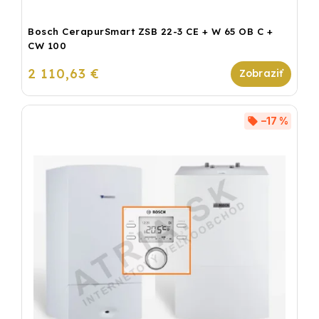
Bosch CerapurSmart ZSB 22-3 CE + W 65 OB C +
CW 100
2 110,63 €
–17 %