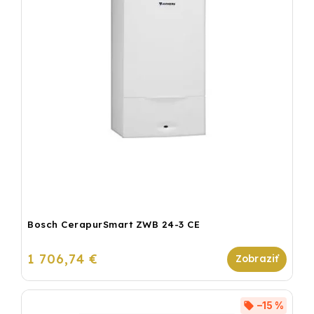
Bosch CerapurSmart ZWB 24-3 CE
1 706,74 €
–15 %