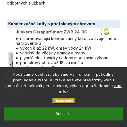
odborných službách.
Kondenzačné kotly s prietokovým ohrevom
Junkers CerapurSmart ZWB 24-3C
● najpredávanejší kondenzačný kotol vo svojej triete
na Slovensku
● výkon 8 až 22 kW, ohrev vody 24 kW
● vhodný do väčšiny domov a bytov
● plynulá elektronicky riadená modulácia výkonu
● prietokový ohrev až 18l za minútu
● široká ponuka odťahov spalín
● v porovnaní s ostatnými značkami jeden s
Používame cookies, aby sme Vám umožnili pohodlné
najúspornejších kotlov
prehliadanie webu a vďaka analýze prevádzky webu
● nízke servisné náklady
neustále zlepšovali jeho funkcie, výkon a použiteľnosť. (
viac
info
)
Kondenzačný kotol Junkers s prietokovým ohrevom je
Nastavenie
vhodný do väčšiny bytov a domov na Slovensku,
Odporučený
ilter
phone
email
vhodný aj pre viac-členné domácnocti, kde vďaka
0917 133 662
info@atria.sk
Súhlasím
filter
vysokému výkonu dodá vodu v priebehu pár sekúnd.
Široká ponuka dymovodu dovoľuje použitie aj