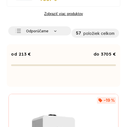
Zobraziť viac produktov
Odporúčame
57
položiek celkom
Najlacnejšie
Najdrahšie
213
€
3705
€
Najpredávanejšie
Abecedne
–19 %