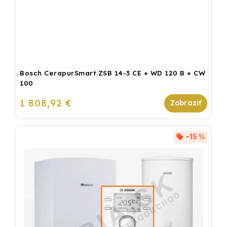
Bosch CerapurSmart ZSB 14-3 CE + WD 120 B + CW
100
1 808,92 €
–15 %