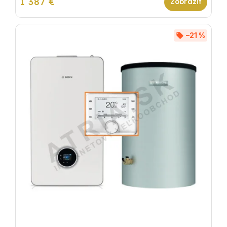
1 387 €
–21 %