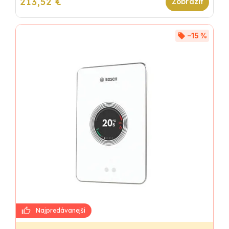
213,52 €
–15 %