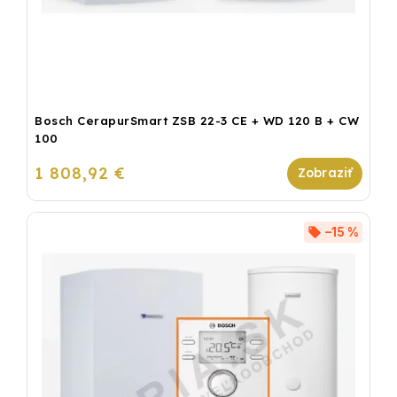
Bosch CerapurSmart ZSB 22-3 CE + WD 120 B + CW
100
1 808,92 €
–15 %