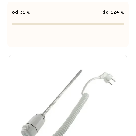
Najdrahšie
31
€
124
€
Najpredávanejšie
Abecedne