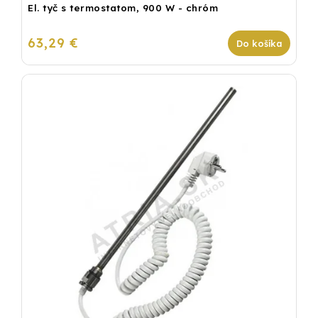
El. tyč s termostatom, 900 W - chróm
63,29 €
Do košíka