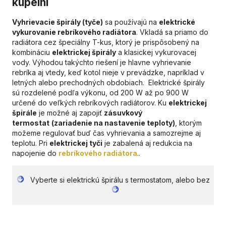
kúpelni
Vyhrievacie špirály (tyče)
sa používajú na
elektrické
vykurovanie rebríkového radiátora
. Vkladá sa priamo do
radiátora cez špeciálny T-kus, ktorý je prispôsobený na
kombináciu
elektrickej špirály
a klasickej vykurovacej
vody. Výhodou takýchto riešení je hlavne vyhrievanie
rebríka aj vtedy, keď kotol nieje v prevádzke, napríklad v
letných alebo prechodných obdobiach. Elektrické špirály
sú rozdelené podľa výkonu, od 200 W až po 900 W
určené do veľkých rebríkových radiátorov. Ku
elektrickej
špirále
je možné aj zapojiť
zásuvkový
termostat
(zariadenie na nastavenie teploty)
, ktorým
možeme regulovať buď čas vyhrievania a samozrejme aj
teplotu. Pri
elektrickej tyči
je zabalená aj redukcia na
napojenie do
rebríkového radiátora
..
Vyberte si elektrickú špirálu s termostatom, alebo bez