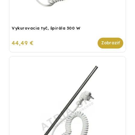
Vykurovacia tyč, špirála 300 W
44,49 €