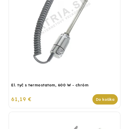
El. tyč s termostatom, 600 W - chróm
61,19 €
Do košíka