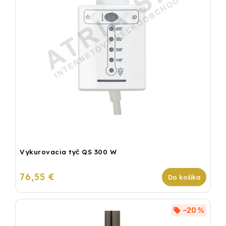
Vykurovacia tyč QS 300 W
76,55 €
Do košíka
–20 %