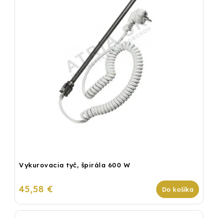
Vykurovacia tyč, špirála 600 W
45,58 €
Do košíka