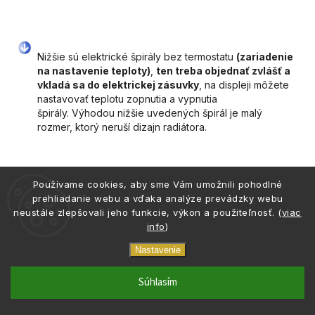
Nižšie sú elektrické špirály bez termostatu
(zariadenie
na nastavenie teploty)
,
ten treba objednať zvlášť a
vkladá sa do elektrickej zásuvky
, na displeji môžete
nastavovať teplotu zopnutia a vypnutia
špirály. Výhodou nižšie uvedených špirál je malý
rozmer, ktorý neruší dizajn radiátora.
Používame cookies, aby sme Vám umožnili pohodlné
prehliadanie webu a vďaka analýze prevádzky webu
neustále zlepšovali jeho funkcie, výkon a použiteľnosť. (
viac
Vykurovacia technika
info
)
Kondenzačné kotly
Nastavenie
Elektrické kotly
Rebríkové
n_justify
phone
email
0917 133 662
info@atria.sk
Súhlasím
Prietokové ohrievače
radiátory
Izbové termostaty
Podlahové vykurovanie