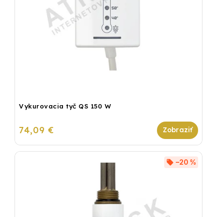
Vykurovacia tyč QS 150 W
74,09 €
–20 %