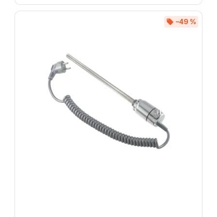
–49 %