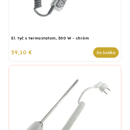
El. tyč s termostatom, 300 W - chróm
59,10 €
Do košíka