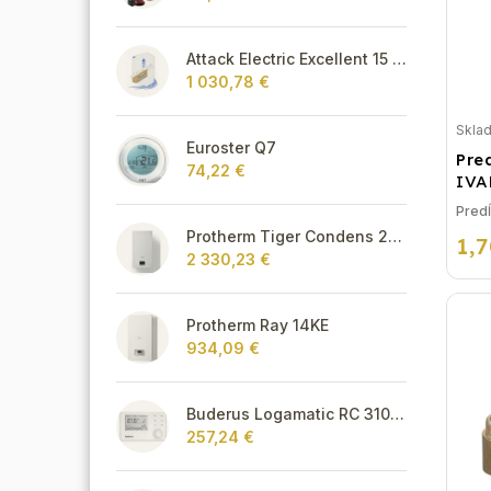
Attack Electric Excellent 15 kW
1 030,78 €
Skla
Euroster Q7
Pred
74,22 €
IVA
Predĺ
Protherm Tiger Condens 20/26 KKZ 42
1,
2 330,23 €
Protherm Ray 14KE
934,09 €
Buderus Logamatic RC 310 s FA snímačom,biely
257,24 €