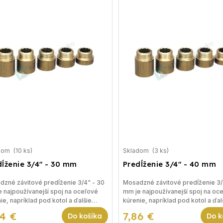
dom
(10 ks)
Skladom
(3 ks)
dĺženie 3/4" - 30 mm
Predĺženie 3/4" - 40 mm
zné závitové predĺženie 3/4" - 30
Mosadzné závitové predĺženie 3/
 najpoužívanejší spoj na oceľové
mm je najpoužívanejší spoj na oc
ie, napríklad pod kotol a ďalšie
kúrenie, napríklad pod kotol a ďal
nia vykurovania.
riešenia vykurovania.
14 €
7,86 €
Do košíka
Do k