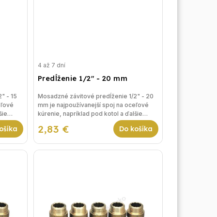
4 až 7 dní
Predĺženie 1/2" - 20 mm
" - 15
Mosadzné závitové predĺženie 1/2" - 20
eľové
mm je najpoužívanejší spoj na oceľové
šie
kúrenie, napríklad pod kotol a ďalšie
riešenia vykurovania.
2,83 €
ošíka
Do košíka