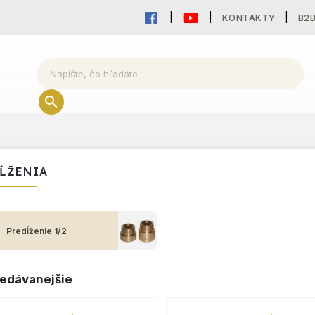
KONTAKTY
B2
ĹŽENIA
Predĺženie 1/2
edávanejšie