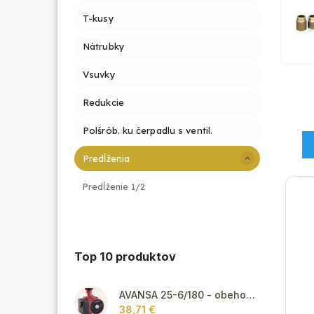
T-kusy
Nátrubky
Vsuvky
Redukcie
Polšrób. ku čerpadlu s ventil.
Predĺženia
Predĺženie 1/2
Top 10 produktov
AVANSA 25-6/180 - obehové čerpadlo, pripojovací závit 6/4"
38,71 €