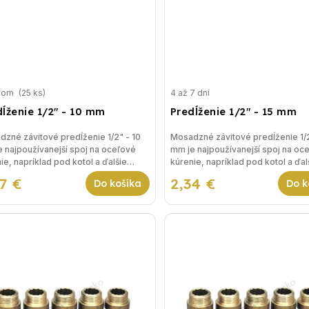
dom
(25 ks)
4 až 7 dní
dĺženie 1/2" - 10 mm
Predĺženie 1/2" - 15 mm
zné závitové predĺženie 1/2" - 10
Mosadzné závitové predĺženie 1/2
 najpoužívanejší spoj na oceľové
mm je najpoužívanejší spoj na oc
ie, napríklad pod kotol a ďalšie
kúrenie, napríklad pod kotol a ďal
nia vykurovania.
riešenia vykurovania.
97 €
2,34 €
Do košíka
Do k