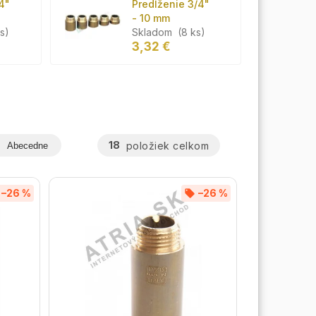
4"
Predĺženie 3/4"
- 10 mm
ks)
Skladom
(8 ks)
3,32 €
18
položiek celkom
Abecedne
–26 %
–26 %