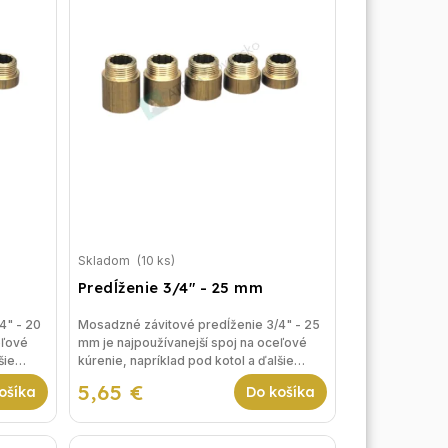
Skladom
(10 ks)
Predĺženie 3/4" - 25 mm
4" - 20
Mosadzné závitové predĺženie 3/4" - 25
eľové
mm je najpoužívanejší spoj na oceľové
šie
kúrenie, napríklad pod kotol a ďalšie
riešenia vykurovania.
5,65 €
ošíka
Do košíka