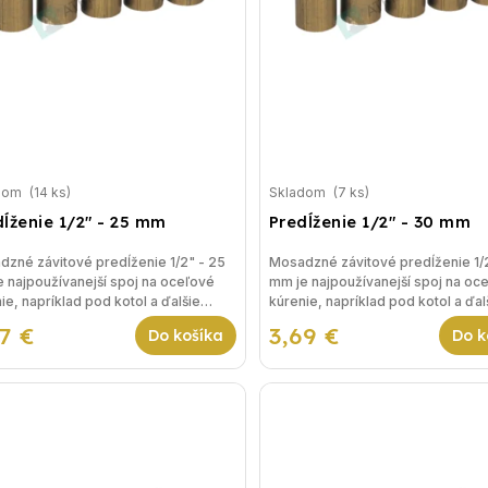
dom
(14 ks)
Skladom
(7 ks)
dĺženie 1/2" - 25 mm
Predĺženie 1/2" - 30 mm
zné závitové predĺženie 1/2" - 25
Mosadzné závitové predĺženie 1/
 najpoužívanejší spoj na oceľové
mm je najpoužívanejší spoj na oc
ie, napríklad pod kotol a ďalšie
kúrenie, napríklad pod kotol a ďal
nia vykurovania.
riešenia vykurovania.
57 €
3,69 €
Do košíka
Do k