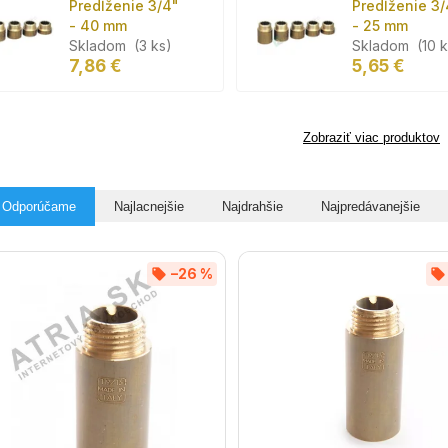
Predĺženie 3/4"
Predĺženie 3/
- 40 mm
- 25 mm
Skladom
(3 ks)
Skladom
(10 
7,86 €
5,65 €
Zobraziť viac produktov
Odporúčame
Najlacnejšie
Najdrahšie
Najpredávanejšie
–26 %