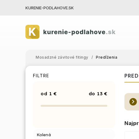
KURENIE-PODLAHOVE.SK
Mosadzné závitové fitingy
/
Predĺženia
PRED
FILTRE
1
€
13
€
Najpr
Kolená