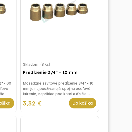
Skladom
(8 ks)
Predĺženie 3/4" - 10 mm
2" - 60
Mosadzné závitové predĺženie 3/4" - 10
eľové
mm je najpoužívanejší spoj na oceľové
šie
kúrenie, napríklad pod kotol a ďalšie
riešenia vykurovania.
3,32 €
ošíka
Do košíka