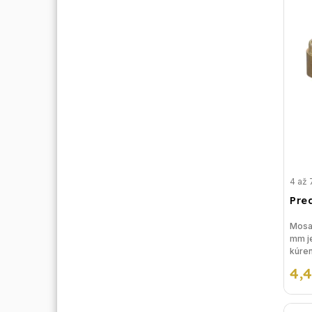
4 až 
Pre
Mosad
mm je
kúren
rieše
4,