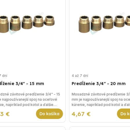
7 dní
4 až 7 dní
dĺženie 3/4" - 15 mm
Predĺženie 3/4" - 20 mm
zné závitové predĺženie 3/4" - 15
Mosadzné závitové predĺženie 3/
 najpoužívanejší spoj na oceľové
mm je najpoužívanejší spoj na oc
ie, napríklad pod kotol a ďalšie
kúrenie, napríklad pod kotol a ďal
nia vykurovania.
riešenia vykurovania.
43 €
4,67 €
Do košíka
Do k