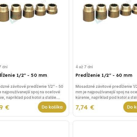
7 dní
4 až 7 dní
dĺženie 1/2" - 50 mm
Predĺženie 1/2" - 60 mm
zné závitové predĺženie 1/2" - 50
Mosadzné závitové predĺženie 1/
 najpoužívanejší spoj na oceľové
mm je najpoužívanejší spoj na oc
ie, napríklad pod kotol a ďalšie
kúrenie, napríklad pod kotol a ďal
nia vykurovania.
riešenia vykurovania.
9 €
7,74 €
Do košíka
Do k