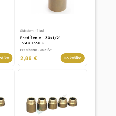
Skladom
(3 ks)
Predĺženie - 30x1/2"
IVAR.1530 G
Predĺženie - 30x1/2"
2,88 €
ošíka
Do košíka