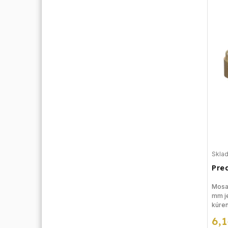
Skla
Pre
Mosad
mm je
kúren
rieše
6,