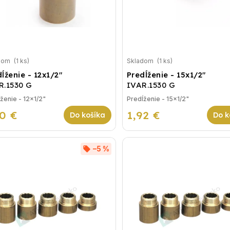
dom
(1 ks)
Skladom
(1 ks)
ĺženie - 12x1/2"
Predĺženie - 15x1/2"
R.1530 G
IVAR.1530 G
ženie - 12x1/2"
Predĺženie - 15x1/2"
70 €
1,92 €
Do košíka
Do k
–5 %