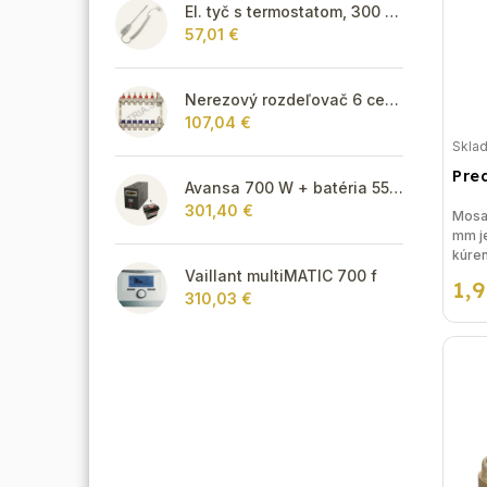
El. tyč s termostatom, 300 W - biela
57,01 €
Nerezový rozdeľovač 6 cestný pre podlahové vykurovanie
107,04 €
Skla
Pre
Avansa 700 W + batéria 55Ah
301,40 €
Mosad
mm je
kúren
Vaillant multiMATIC 700 f
rieše
1,
310,03 €