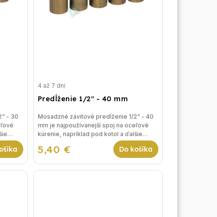
4 až 7 dní
Predĺženie 1/2" - 40 mm
2" - 30
Mosadzné závitové predĺženie 1/2" - 40
eľové
mm je najpoužívanejší spoj na oceľové
šie
kúrenie, napríklad pod kotol a ďalšie
riešenia vykurovania.
5,40 €
ošíka
Do košíka