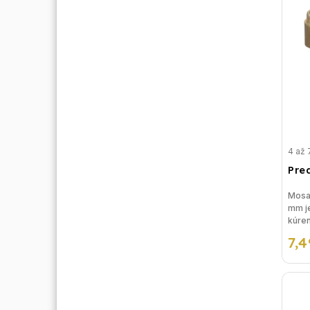
4 až 
Pre
Mosad
mm je
kúren
rieše
7,4