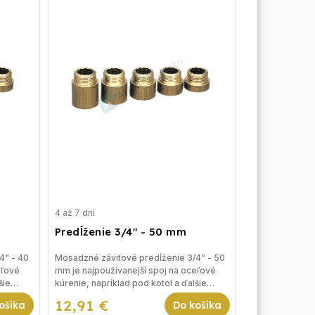
4 až 7 dní
Predĺženie 3/4" - 50 mm
4" - 40
Mosadzné závitové predĺženie 3/4" - 50
eľové
mm je najpoužívanejší spoj na oceľové
šie
kúrenie, napríklad pod kotol a ďalšie
riešenia vykurovania.
12,91 €
ošíka
Do košíka