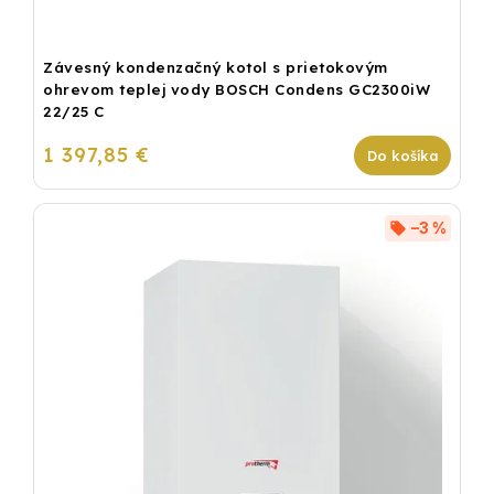
Závesný kondenzačný kotol s prietokovým
ohrevom teplej vody BOSCH Condens GC2300iW
22/25 C
1 397,85 €
Do košíka
–3 %