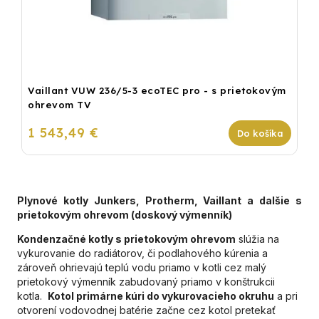
Vaillant VUW 236/5-3 ecoTEC pro - s prietokovým
ohrevom TV
1 543,49 €
Do košíka
Plynové kotly Junkers, Protherm, Vaillant a dalšie s
prietokovým ohrevom (doskový výmenník)
Kondenzačné kotly s prietokovým ohrevom
slúžia na
vykurovanie do radiátorov, či podlahového kúrenia a
zároveň ohrievajú teplú vodu priamo v kotli cez malý
prietokový výmenník zabudovaný priamo v konštrukcii
kotla.
Kotol primárne kúri do vykurovacieho okruhu
a pri
otvorení vodovodnej batérie začne cez kotol pretekať