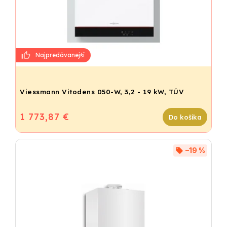
Viessmann Vitodens 050-W, 3,2 - 19 kW, TÚV
1 773,87 €
Do košíka
–19 %