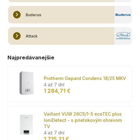
Buderus
Attack
Najpredávanejšie
Protherm Gepard Condens 18/25 MKV
4 až 7 dní
1 284,71 €
Vaillant VUW 26CS/1-5 ecoTEC plus
IoniDetect - s prietokovým ohrevom
TV
4 až 7 dní
1 715,21 €