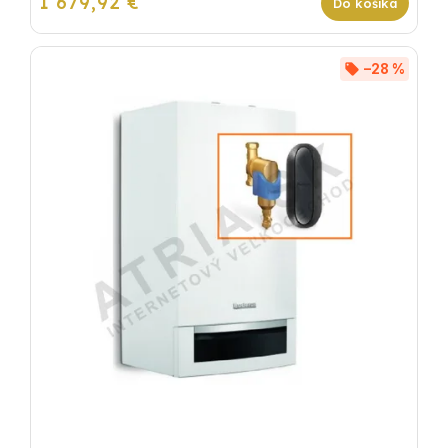
1 679,92 €
Do košíka
–28 %