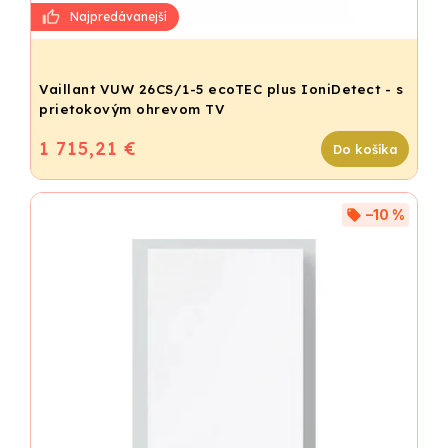
Vaillant VUW 26CS/1-5 ecoTEC plus IoniDetect - s
prietokovým ohrevom TV
1 715,21 €
Do košíka
–10 %