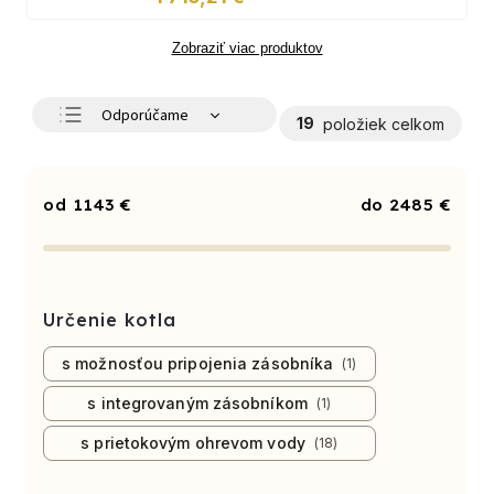
Zobraziť viac produktov
Odporúčame
19
položiek celkom
Najlacnejšie
Najdrahšie
1143
€
2485
€
Najpredávanejšie
Abecedne
Určenie kotla
s možnosťou pripojenia zásobníka
1
s integrovaným zásobníkom
1
s prietokovým ohrevom vody
18