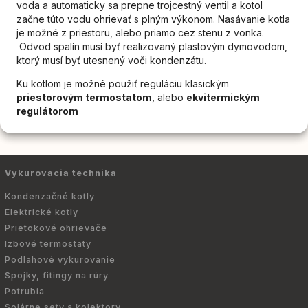
voda a automaticky sa prepne trojcestný ventil a kotol
začne túto vodu ohrievať s plným výkonom. Nasávanie kotla
je možné z priestoru, alebo priamo cez stenu z vonka.
Odvod spalín musí byť realizovaný plastovým dymovodom,
ktorý musí byť utesnený voči kondenzátu.
Ku kotlom je možné použiť reguláciu klasickým
priestorovým termostatom
, alebo
ekvitermickým
regulátorom
Vykurovacia technika
Kondenzačné kotly
Elektrické kotly
Prietokové ohrievače
Izbové termostaty
Podlahové vykurovanie
Spojky, fitingy na rúry
Potrubia
Solárne sety a kolektory