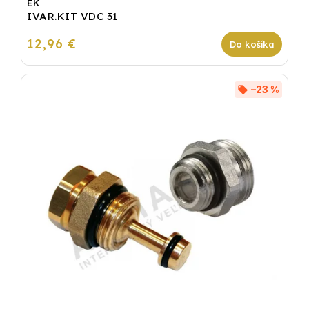
EK
IVAR.KIT VDC 31
12,96 €
Do košíka
–23 %