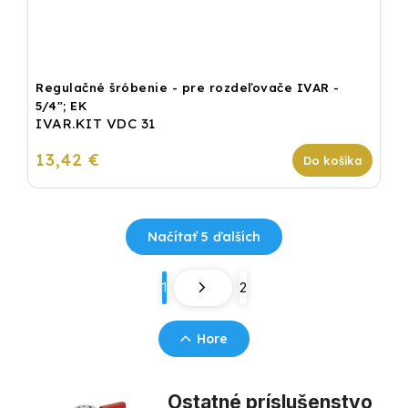
Regulačné šróbenie - pre rozdeľovače IVAR -
5/4"; EK
IVAR.KIT VDC 31
13,42 €
Do košíka
Načítať 5 ďalších
1
2
Hore
Ostatné príslušenstvo