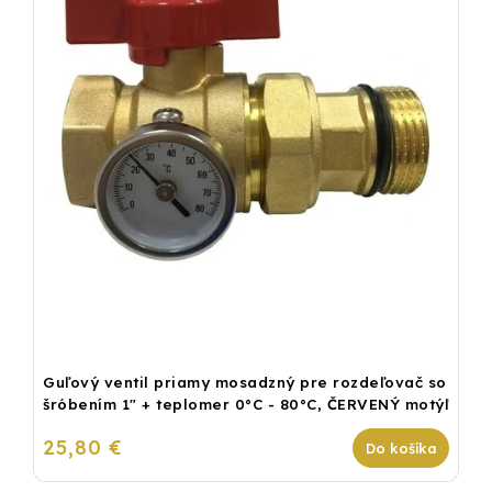
Guľový ventil priamy mosadzný pre rozdeľovač so
šróbením 1" + teplomer 0°C - 80°C, ČERVENÝ motýľ
25,80 €
Do košíka