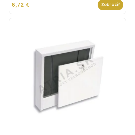
8,72 €