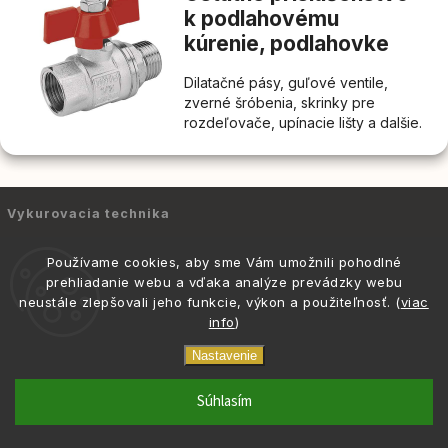
k podlahovému
kúrenie, podlahovke
Dilatačné pásy, guľové ventile,
zverné šróbenia, skrinky pre
rozdeľovače, upínacie lišty a dalšie.
Vykurovacia technika
Kondenzačné kotly
Používame cookies, aby sme Vám umožnili pohodlné
Elektrické kotly
prehliadanie webu a vďaka analýze prevádzky webu
Prietokové ohrievače
neustále zlepšovali jeho funkcie, výkon a použiteľnosť. (
viac
Izbové termostaty
info
)
Podlahové vykurovanie
Nastavenie
Spojky, fitingy na rúry
Zverné
Potrubia
_component
phone
email
0917 133 662
info@atria.sk
Súhlasím
šróbenie
Solárne sety a kolektory