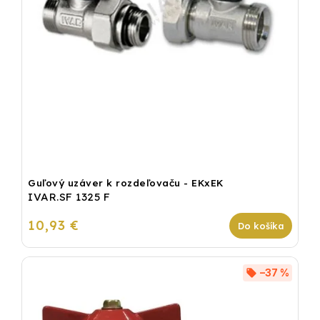
Guľový uzáver k rozdeľovaču - EKxEK
IVAR.SF 1325 F
10,93 €
Do košíka
–37 %