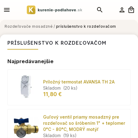
Rozdeľovače mosadzné
/
príslušenstvo k rozdeľovačom
PRÍSLUŠENSTVO K ROZDEĽOVAČOM
Najpredávanejšie
Príložný termostat AVANSA TH 2A
Skladom
(20 ks)
11,80 €
Guľový ventil priamy mosadzný pre
rozdeľovač so šróbením 1" + teplomer
0°C - 80°C, MODRÝ motýľ
Skladom
(19 ks)