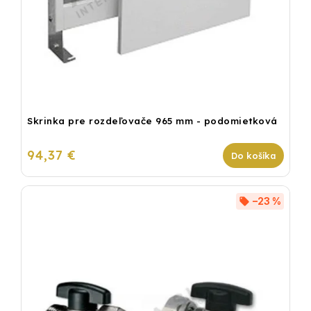
Skrinka pre rozdeľovače 965 mm - podomietková
94,37 €
Do košíka
–23 %