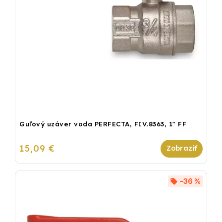
Guľový uzáver voda PERFECTA, FIV.8363, 1" FF
15,09 €
–36 %