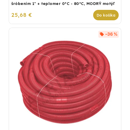
šróbením 1" + teplomer 0°C - 80°C, MODRÝ motýľ
25,68 €
Do košíka
–36 %