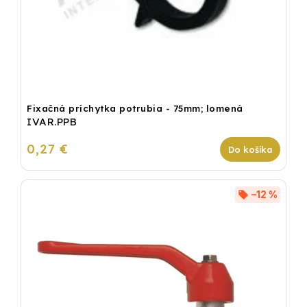
Fixačná príchytka potrubia - 75mm; lomená
IVAR.PPB
0,27 €
Do košíka
–12 %