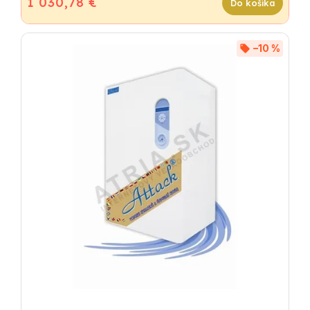
1 030,78 €
Do košíka
–10 %