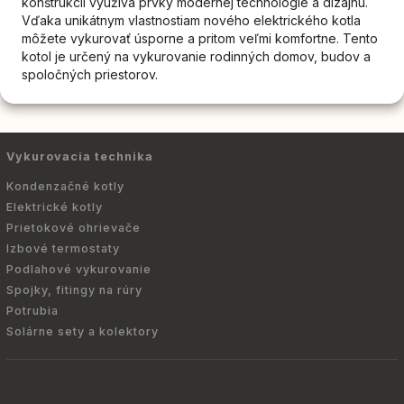
konštrukcii využíva prvky modernej technológie a dizajnu.
Vďaka unikátnym vlastnostiam nového elektrického kotla
môžete vykurovať úsporne a pritom veľmi komfortne. Tento
kotol je určený na vykurovanie rodinných domov, budov a
spoločných priestorov.
Vykurovacia technika
Kondenzačné kotly
Elektrické kotly
Prietokové ohrievače
Izbové termostaty
Podlahové vykurovanie
Spojky, fitingy na rúry
Potrubia
Solárne sety a kolektory