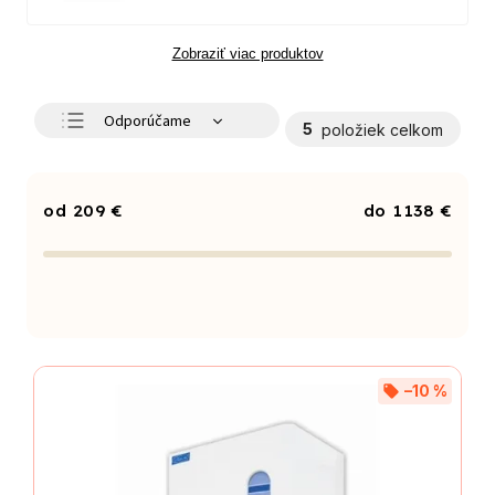
Zobraziť viac produktov
Odporúčame
5
položiek celkom
Najlacnejšie
Najdrahšie
209
€
1138
€
Najpredávanejšie
Abecedne
–10 %