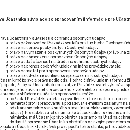
áva Účastníka súvisiace so spracovaním (informácie pre Účastn
ráva Účastníka v súvislosti s ochranou osobných údajov:
právo požadovať od Prevádzkovateľa prístup k jeho Osobným úd
právo na opravu poskytnutých Osobných údajov;
právo na vymazanie poskytnutých Osobných údajov (právo „na z
právo na obmedzenie spracovania Osobných údajov;
právo podať sťažnosť na Úrade na ochranu osobných údajov;
právo na prenos osobných údajov na iného prevádzkovateľa;
právo namietať proti spracovaniu osobných údajov;
právo na odvolanie súhlasu so spracovaním osobných údajov.
častník môže svoje práva podľa ods. 1 tohto článku uplatniť formou ž
 prípade, že by sa Účastník domnieval, že Prevádzkovateľ vykonáva sp
chranou jeho súkromného a osobného života alebo v rozpore s príslu
epresné s ohľadom na účel ich spracovania, môže:
požiadať Prevádzkovateľa o vysvetlenie, a to e-mailom na adres
namietať proti spracovaniu a požadovať e-mailom zaslaným na
odstránenie takto vzniknutého stavu (napr. blokovaním, vykonan
údajov). Prevádzkovateľ o námietke bezodkladne rozhodne a inf
námietke, má Účastník právo obrátiť sa priamo na Úrad na ochr
dotknuté oprávnenie Účastníka obrátiť sa so svojím podnetom n
k uplatní Účastník ktorékoľvek právo podľa tohto článku, je Prevádzko