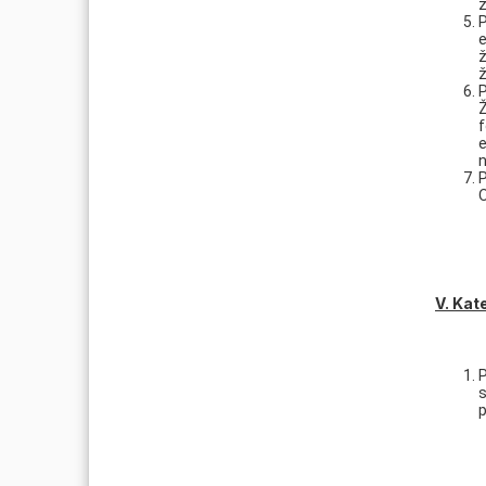
ž
P
e
ž
ž
P
Ž
f
e
n
P
O
V. Kat
P
s
p