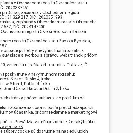
, zapísaná v Obchodnom registri Okresného súdu
 DIČ : 2020337451
ka pri Dunaji, zapísaná v Obchodnom registri
IČO : 31 329 217, DIČ : 2020351993
Bratislava, zapísaná v Obchodnom registri Okresného
927 682, DIČ : 2024147400
ná v Obchodnom registri Okresného súdu Banská
hodnom registri Okresného súdu Banská Bystrica,
2687
 v prípade potreby v nevyhnutnom rozsahu k
žby súvisiace s tvorbou a správou webstránok, pričom
90, vedená u rejstříkového soudu v Ostrave, IČ :
 byť poskytnuté v nevyhnutnom rozsahu:
rrow Street, Dublin 4, Írsko
row Street, Dublin 4, Írsko
, Grand Canal Harbour Dublin 2, Írsko
webstránky, pričom súhlas s ich použitím od
čelom zobrazenia obsahu podľa predchádzajúcich
záujmov účastníka, pričom reklamné a marketingové
.
 pričom Prevádzkovateľ upozorňuje, že takýto úkon
www.atria.sk
re súbory cookie sú dostupné na nasledujúcich