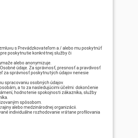
ť zmluvu s Prevádzkovateľom a / alebo mu poskytnúť
 pre poskytnutie konkrétnej služby či
 vymaže alebo anonymizuje.
 Osobné údaje. Za správnosť, presnosť a pravdivosť
ľ za správnosť poskytnutých údajov nenesie
mu spracovaniu osobných údajov.
osobám, a to za nasledujúcimi účelmi: dokončenie
ámení, hodnotenie spokojnosti zákazníka, služby
íka.
atizovaným spôsobom.
ajiny alebo medzinárodnej organizácii.
né individuálne rozhodovanie vrátane profilovania