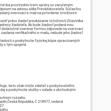
e možné iba prostredníctvom správy so zaručeným
dpisom na adresu sídla Prevádzkovateľa. Súčasťou
aslaný overovací e-mail na potvrdenie totožnosti
ovateľ právo žiadať preukázanie totožnosti Účastníka.
 adresy žiadateľa. Ak bude žiadosť podaná inou
vať dodatočné overenie formou odpovede na overovací
d zaslania verifikačného e-mailu, nebude jeho žiadosť
iadosti o poskytnutie fyzickej kópie spracúvaných
dy s tým spojené.
ňuje, tieto však môže zdieľať s poskytovateľmi
edaj a poskytnutie služby v súlade s obchodnými
hnutnom rozsahu:
Karlín,Česká Republika, C 218977, vedená
727
sahu: