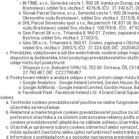
IN TIME, s.r.o., Senecká cesta 1, 900 28 Ivanka pri Dunaji
Bratislava I, oddiel Sro, vložka č. 4376/B, IČO : 31 342 621,
Slovak Parcel Service, s.r.o., Senecká cesta 1, 900 28 Ivan
Okresného súdu Bratislava I., oddiel Sro, vložka č. 3215/B, 
DHL Parcel Slovensko spol. s r.o., Na pántoch 18, 831 06 
súdu Bratislava I, oddiel Sro, vložka č. 100759/B , IČO : 47 
Geis Parcel SK s.r.o., Trňanská 8, 960 01 Zvolen, zapísa
Bystrica, oddiel Sro, vložka č. 21503/S,
Geis SK s.r.o., Trňanská 6, 960 01 Zvolen, zapísaná v Obc
oddiel Sro, vložka č. 2083/S, IČO : 31 324 428, DIČ : 202045
Prevádzke, vylepšovaní a údržbe webstránok; osobné údaje majú
dispozícii aj dodávatelia, ktorí poskytujú prevádzkovateľovi slu
údaje môžu byť poskytnuté:
Shopsys s.r.o., Koksární 1096/10, 702 00 Ostrava, ČR, C518
27 790 487, DIČ : CZ27790487
Poskytovaní reklám a analýze údajov z nich, pričom údaje môžu
Google Analytics - Google Ireland Limited, Gordon House, Ba
Google AdWords - Google Ireland Limited, Gordon House, Bar
Facebook Pixel - Facebook Ireland Ltd. 4 Grand Canal Square
Cookies
Technické cookies prevádzkovateľ používa na riadne fungovanie 
účastníka sa nevyžaduje.
Reklamné a marketingové cookies prevádzkovateľ používa za ú
preferencií účastníka a za účelom zobrazovania reklamy podľa 
cookies prevádzkovateľ ukladá iba na základe súhlasu účastníka
Účastník je oprávnený súbory cookies odmietnuť alebo vymazať,
môže spôsobiť čiastočnú alebo úplnú nefunkčnosť webstránky
Informácie o prehliadačoch a o spôsobe nastavenia predvolieb p