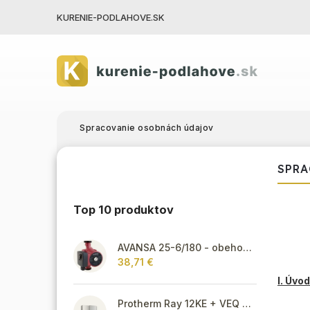
KURENIE-PODLAHOVE.SK
Spracovanie osobnách údajov
SPRA
Top 10 produktov
AVANSA 25-6/180 - obehové čerpadlo, pripojovací závit 6/4"
38,71 €
I. Úvo
Protherm Ray 12KE + VEQ 75 + Thermolink P