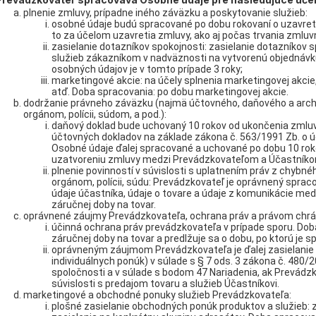
plnenie zmluvy, prípadne iného záväzku a poskytovanie služieb:
osobné údaje budú spracované po dobu rokovaní o uzavre
to za účelom uzavretia zmluvy, ako aj počas trvania zmlu
zasielanie dotazníkov spokojnosti: zasielanie dotazníkov
služieb zákazníkom v nadväznosti na vytvorenú objednávku
osobných údajov je v tomto prípade 3 roky;
marketingové akcie: na účely splnenia marketingovej akcie,
atď. Doba spracovania: po dobu marketingovej akcie.
dodržanie právneho záväzku (najmä účtovného, daňového a arch
orgánom, polícii, súdom, a pod.):
daňový doklad bude uchovaný 10 rokov od ukončenia zmluvy
účtovných dokladov na základe zákona č. 563/1991 Zb. o ú
Osobné údaje ďalej spracované a uchované po dobu 10 roko
uzatvoreniu zmluvy medzi Prevádzkovateľom a Účastníko
plnenie povinností v súvislosti s uplatnením práv z chybn
orgánom, polícii, súdu: Prevádzkovateľ je oprávnený sprac
údaje účastníka, údaje o tovare a údaje z komunikácie me
záručnej doby na tovar.
oprávnené záujmy Prevádzkovateľa, ochrana práv a právom chr
účinná ochrana práv prevádzkovateľa v prípade sporu. Doba
záručnej doby na tovar a predlžuje sa o dobu, po ktorú je s
oprávneným záujmom Prevádzkovateľa je ďalej zasielani
individuálnych ponúk) v súlade s § 7 ods. 3 zákona č. 480/
spoločnosti a v súlade s bodom 47 Nariadenia, ak Prevádzk
súvislosti s predajom tovaru a služieb Účastníkovi.
marketingové a obchodné ponuky služieb Prevádzkovateľa:
plošné zasielanie obchodných ponúk produktov a služieb: