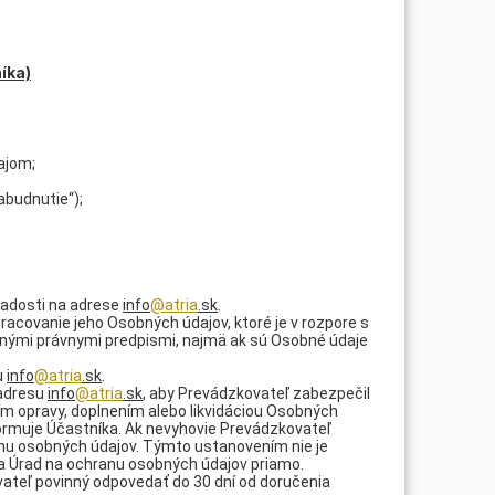
íka)
ajom;
abudnutie“);
iadosti na adrese
info
@atria
.sk
.
racovanie jeho Osobných údajov, ktoré je v rozpore s
šnými právnymi predpismi, najmä ak sú Osobné údaje
u
info
@atria
.sk
.
 adresu
info
@atria
.sk
, aby Prevádzkovateľ zabezpečil
ím opravy, doplnením alebo likvidáciou Osobných
ormuje Účastníka. Ak nevyhovie Prevádzkovateľ
anu osobných údajov. Týmto ustanovením nie je
a Úrad na ochranu osobných údajov priamo.
vateľ povinný odpovedať do 30 dní od doručenia