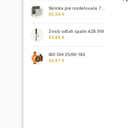
Skrinka pre rozdeľovače 795 mm - podomietková
85,64 €
Zvislý odťah spalín AZB 919
93,85 €
IBO OHI 25/60-180
43,87 €