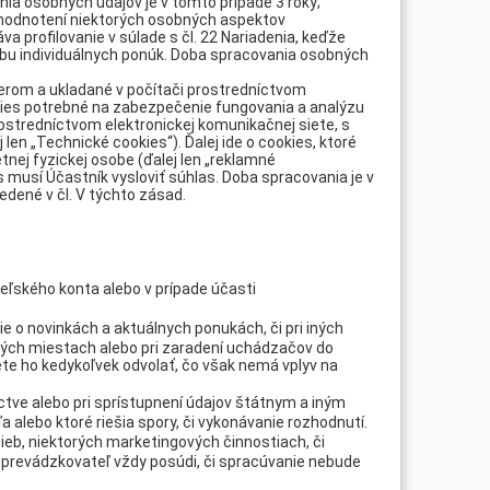
ia osobných údajov je v tomto prípade 3 roky;
zhodnotení niektorých osobných aspektov
a profilovanie v súlade s čl. 22 Nariadenia, keďže
bu individuálnych ponúk. Doba spracovania osobných
erom a ukladané v počítači prostredníctvom
okies potrebné na zabezpečenie fungovania a analýzu
stredníctvom elektronickej komunikačnej siete, s
len „Technické cookies“). Ďalej ide o cookies, ktoré
nej fyzickej osobe (ďalej len „reklamné
 musí Účastník vysloviť súhlas. Doba spracovania je v
edené v čl. V týchto zásad.
teľského konta alebo v prípade účasti
e o novinkách a aktuálnych ponukách, či pri iných
ných miestach alebo pri zaradení uchádzačov do
te ho kedykoľvek odvolať, čo však nemá vplyv na
ctve alebo pri sprístupnení údajov štátnym a iným
alebo ktoré riešia spory, či vykonávanie rozhodnutí.
žieb, niektorých marketingových činnostiach, či
h prevádzkovateľ vždy posúdi, či spracúvanie nebude