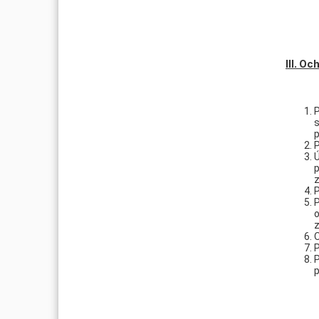
III. O
P
s
p
P
Ú
p
P
P
o
z
P
P
p