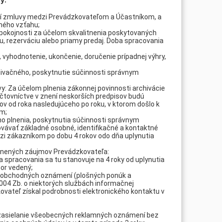
tí zmluvy medzi Prevádzkovateľom a Účastníkom, a
vného vzťahu;
 spokojnosti za účelom skvalitnenia poskytovaných
, rezerváciu alebo priamy predaj. Doba spracovania
 vyhodnotenie, ukončenie, doručenie prípadnej výhry,
ivačného, poskytnutie súčinnosti správnym
: Za účelom plnenia zákonnej povinnosti archivácie
čtovníctve v znení neskorších predpisov budú
v od roka nasledujúceho po roku, v ktorom došlo k
m;
ého plnenia, poskytnutia súčinnosti správnym
ovávať základné osobné, identifikačné a kontaktné
dzi zákazníkom po dobu 4 rokov odo dňa uplynutia
ánených záujmov Prevádzkovateľa:
 spracovania sa tu stanovuje na 4 roky od uplynutia
por vedený;
e obchodných oznámení (plošných ponúk a
2004 Zb. o niektorých službách informačnej
ovateľ získal podrobnosti elektronického kontaktu v
 zasielanie všeobecných reklamných oznámení bez