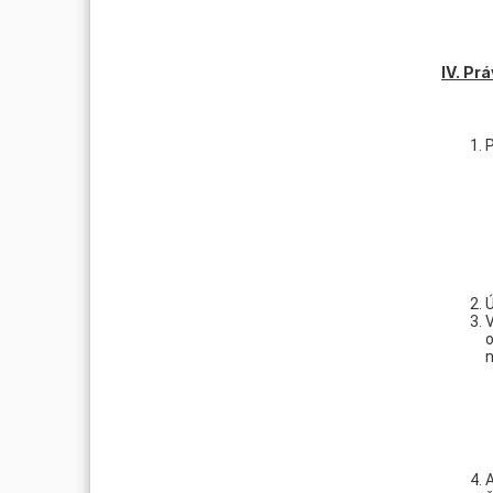
IV. Pr
P
Ú
V
o
n
A