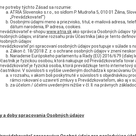
re potreby týchto Zásad sa rozumie:
ATRIA Slovensko s.r.o., so sídlom P. Mudroňa 5, 010 01 Žilina, Slov
„Prevádzkovateľ“)
Osobnými údajmi meno a priezvisko, titul, e-mailová adresa, tele
dátum narodenia, IP adresa, cookies.
Prevádzkovateľ e-shopu
www.atria.sk
ako správca Osobných údajov tý
sobných údajov, vrátane rozsahu práv Účastníka (ako je tento definov
sobných údajov.
revádzkovateľ pri spracovaní osobných údajov postupuje v súlade s n
Zákon č. 18/2018 Z. z. o ochrane osobných údajov v znení neskor
Nariadenie Európskeho parlamentu a Rady (EÚ) 2016/679 (ďalej le
častník je fyzickou osobou, ktorá nakupuje od Prevádzkovateľa tovar a
revádzkovateľ je fyzická osoba, ktorá prevádzkuje tento internetový 
častníkovi. V súvislosti s vyššie uvedeným dochádza k spracúvaniu O
v rozsahu, v akom boli poskytnuté v súvislosti s objednávkou pro
rámci rokovaní o uzavretí zmluvy s Prevádzkovateľom, ako aj v s
za účelom / účelmi uvedenými nižšie v čl. II. na právnych zákla
ely a doby spracovania Osobných údajov
Prevádzkovateľ spracováva Osobné údaje pre nasledujúce účel