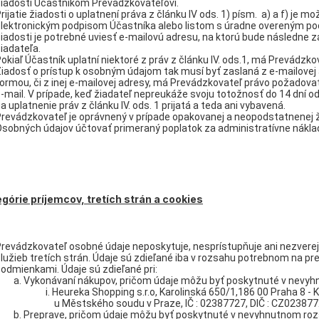
iadosti Účastníkom Prevádzkovateľovi.
rijatie žiadosti o uplatnení práva z článku IV ods. 1) písm. a) a f) j
lektronickým podpisom Účastníka alebo listom s úradne overeným po
iadosti je potrebné uviesť e-mailovú adresu, na ktorú bude následne z
iadateľa.
okiaľ Účastník uplatní niektoré z práv z článku IV. ods.1, má Prevádzk
iadosť o prístup k osobným údajom tak musí byť zaslaná z e-mailovej
ormou, či z inej e-mailovej adresy, má Prevádzkovateľ právo požado
-mail. V prípade, keď žiadateľ nepreukáže svoju totožnosť do 14 dní o
a uplatnenie práv z článku IV. ods. 1 prijatá a teda ani vybavená.
revádzkovateľ je oprávnený v prípade opakovanej a neopodstatnenej ž
sobných údajov účtovať primeraný poplatok za administratívne nákla
egórie príjemcov, tretích strán a cookies
revádzkovateľ osobné údaje neposkytuje, nesprístupňuje ani nezverej
lužieb tretích strán. Údaje sú zdieľané iba v rozsahu potrebnom na pr
odmienkami. Údaje sú zdieľané pri:
Vykonávaní nákupov, pričom údaje môžu byť poskytnuté v nevy
Heureka Shopping s.r.o, Karolinská 650/1,186 00 Praha 8 - 
u Městského soudu v Praze, IČ : 02387727, DIČ : CZ02387
Preprave, pričom údaje môžu byť poskytnuté v nevyhnutnom roz