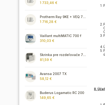
1 733,46 €
P
Protherm Ray 9KE + VEQ 75 + Thermolink P
1 716,28 €
O
O
P
Vaillant multiMATIC 700 f
310,03 €
Ú
P
ú
Skrinka pre rozdeľovače 715 mm - podomietková
81,59 €
Avansa 2007 TX
58,12 €
II. Úč
Buderus Logamatic RC 200
149,65 €