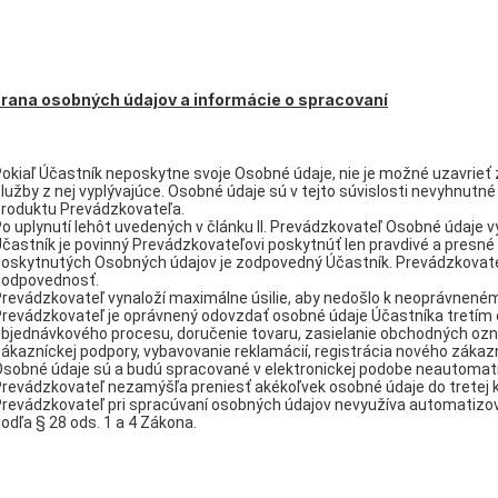
chrana osobných údajov a informácie o spracovaní
okiaľ Účastník neposkytne svoje Osobné údaje, nie je možné uzavrie
lužby z nej vyplývajúce. Osobné údaje sú v tejto súvislosti nevyhnutné
roduktu Prevádzkovateľa.
o uplynutí lehôt uvedených v článku II. Prevádzkovateľ Osobné údaje
častník je povinný Prevádzkovateľovi poskytnúť len pravdivé a presné
oskytnutých Osobných údajov je zodpovedný Účastník. Prevádzkovate
zodpovednosť.
revádzkovateľ vynaloží maximálne úsilie, aby nedošlo k neoprávnené
revádzkovateľ je oprávnený odovzdať osobné údaje Účastníka tretím 
bjednávkového procesu, doručenie tovaru, zasielanie obchodných ozn
ákazníckej podpory, vybavovanie reklamácií, registrácia nového zákazn
Osobné údaje sú a budú spracované v elektronickej podobe neautom
revádzkovateľ nezamýšľa preniesť akékoľvek osobné údaje do tretej kr
revádzkovateľ pri spracúvaní osobných údajov nevyužíva automatizova
odľa § 28 ods. 1 a 4 Zákona.