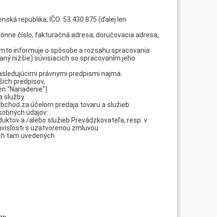
enská republika, IČO: 53 430 875 (ďalej len
fónne číslo, fakturačná adresa, doručovacia adresa,
mto informuje o spôsobe a rozsahu spracovania
aný nižšie) súvisiacich so spracovaním jeho
asledujúcimi právnymi predpismi najmä:
ších predpisov,
n "Nariadenie")
 služby.
obchod za účelom predaja tovaru a služieb
sobných údajov:
duktov a /alebo služieb Prevádzkovateľa, resp. v
úvislosti s uzatvorenou zmluvou
doch tam uvedených
y: