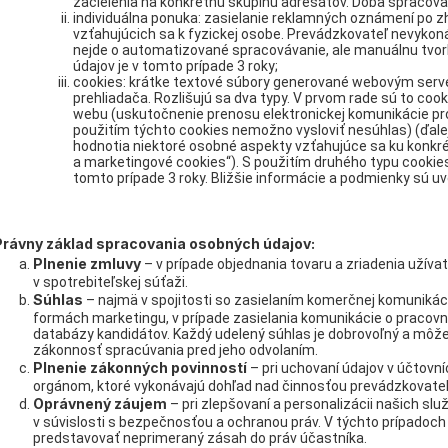
zacielenia na konkrétnu skupinu adresátov. Doba spracovan
individuálna ponuka: zasielanie reklamných oznámení po 
vzťahujúcich sa k fyzickej osobe. Prevádzkovateľ nevykonáv
nejde o automatizované spracovávanie, ale manuálnu tvor
údajov je v tomto prípade 3 roky;
cookies: krátke textové súbory generované webovým serv
prehliadača. Rozlišujú sa dva typy. V prvom rade sú to co
webu (uskutočnenie prenosu elektronickej komunikácie pro
použitím týchto cookies nemožno vysloviť nesúhlas) (ďalej 
hodnotia niektoré osobné aspekty vzťahujúce sa ku konkrét
a marketingové cookies“). S použitím druhého typu cookies
tomto prípade 3 roky. Bližšie informácie a podmienky sú uv
Právny základ spracovania osobných údajov:
Plnenie zmluvy
– v prípade objednania tovaru a zriadenia užíva
v spotrebiteľskej súťaži.
Súhlas
– najmä v spojitosti so zasielaním komerčnej komunikáci
formách marketingu, v prípade zasielania komunikácie o pracov
databázy kandidátov. Každý udelený súhlas je dobrovoľný a môže
zákonnosť spracúvania pred jeho odvolaním.
Plnenie zákonných povinností
– pri uchovaní údajov v účtovní
orgánom, ktoré vykonávajú dohľad nad činnosťou prevádzkovateľa 
Oprávnený záujem
– pri zlepšovaní a personalizácii našich slu
v súvislosti s bezpečnosťou a ochranou práv. V týchto prípadoc
predstavovať neprimeraný zásah do práv účastníka.