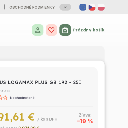
B
OBCHODNÉ PODMIENKY
Prázdny košík
Nákupný košík
US LOGAMAX PLUS GB 192 - 25I
701313
Neohodnotené
91,61 €
/ ks
–19 %