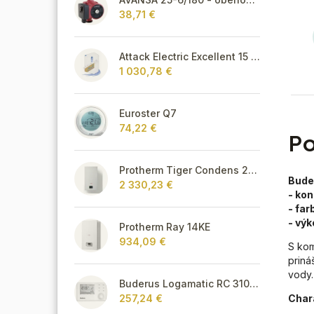
38,71 €
Attack Electric Excellent 15 kW
1 030,78 €
Euroster Q7
74,22 €
Po
Protherm Tiger Condens 20/26 KKZ 42
Bude
2 330,23 €
- ko
- far
- výk
Protherm Ray 14KE
934,09 €
S kom
prin
vody.
Buderus Logamatic RC 310 s FA snímačom,biely
Char
257,24 €