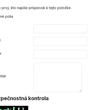
 prvý, kto napíše príspevok k tejto položke.
né polia
o
l
v
ntár
pečnostná kontrola