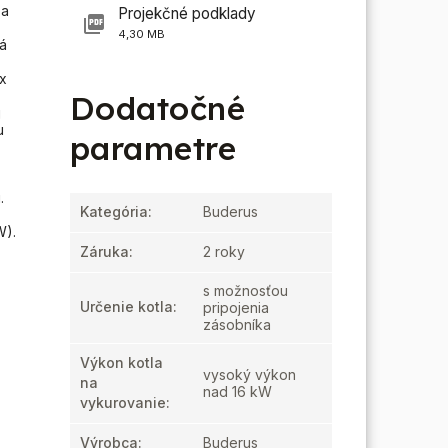
 a
Projekčné podklady
4,30 MB
iá
x
Dodatočné
j
u
parametre
.
Kategória
:
Buderus
W).
Záruka
:
2 roky
s možnosťou
Určenie kotla
:
pripojenia
zásobníka
Výkon kotla
vysoký výkon
na
nad 16 kW
vykurovanie
:
Výrobca
:
Buderus