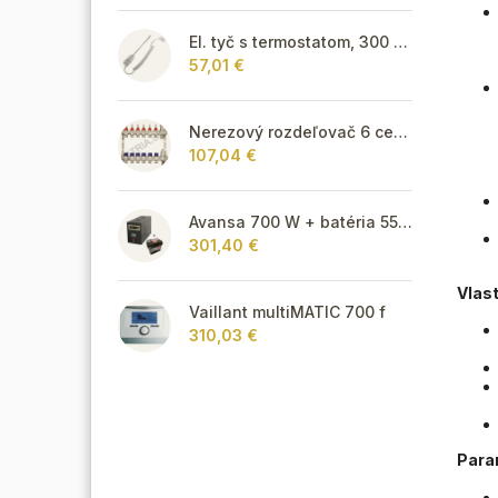
El. tyč s termostatom, 300 W - biela
57,01 €
Nerezový rozdeľovač 6 cestný pre podlahové vykurovanie
107,04 €
Avansa 700 W + batéria 55Ah
301,40 €
Vlas
Vaillant multiMATIC 700 f
310,03 €
Para