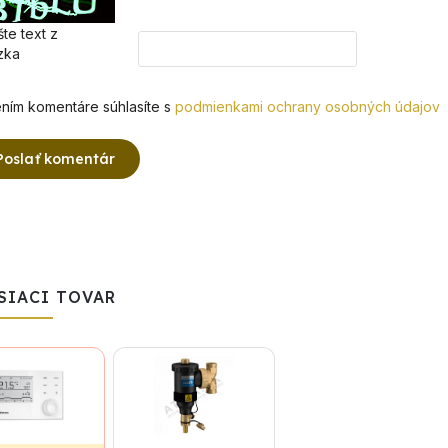
te text z
zka
ním komentáre súhlasíte s
podmienkami ochrany osobných údajov
Poslať komentár
SIACI TOVAR