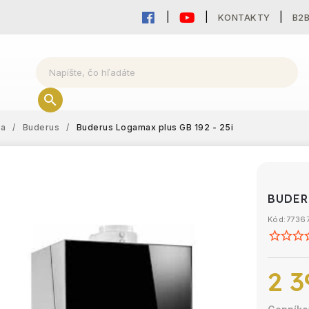
KONTAKTY
B2
ka
/
Buderus
/
Buderus Logamax plus GB 192 - 25i
BUDER
Kód:
7736
2 3