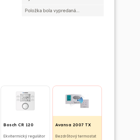
Položka bola vypredaná…
Bosch CR 120
Avansa 2007 TX
Ekvitermický regulátor
Bezdrôtový termostat