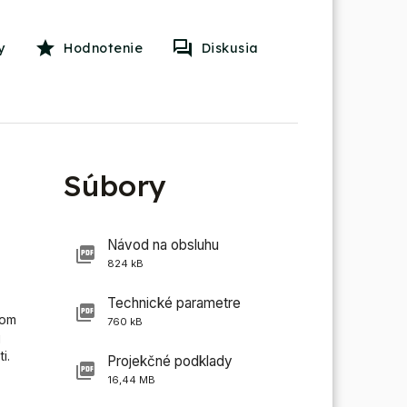
y
Hodnotenie
Diskusia
Súbory
Návod na obsluhu
824 kB
Technické parametre
nom
760 kB
j
i.
Projekčné podklady
16,44 MB