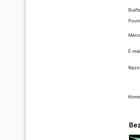
Buďte
Povin
Men
E-mai
Názo
Kome
Bez