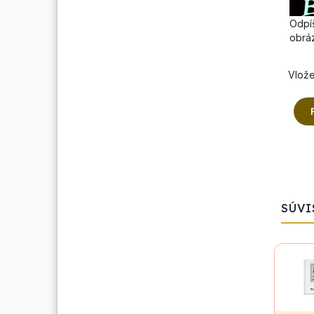
Odpíš
obrá
Vlože
SÚVI