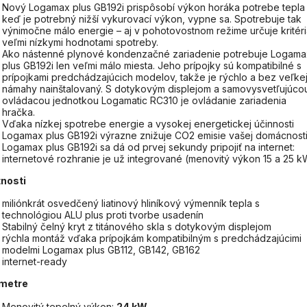
Nový Logamax plus GB192i prispôsobí výkon horáka potrebe tepla
keď je potrebný nižší vykurovací výkon, vypne sa. Spotrebuje tak
výnimočne málo energie – aj v pohotovostnom režime určuje kritér
veľmi nízkymi hodnotami spotreby.
Ako nástenné plynové kondenzačné zariadenie potrebuje Logama
plus GB192i len veľmi málo miesta. Jeho prípojky sú kompatibilné s
prípojkami predchádzajúcich modelov, takže je rýchlo a bez veľke
námahy nainštalovaný. S dotykovým displejom a samovysvetľujúco
ovládacou jednotkou Logamatic RC310 je ovládanie zariadenia
hračka.
Vďaka nízkej spotrebe energie a vysokej energetickej účinnosti
Logamax plus GB192i výrazne znižuje CO2 emisie vašej domácnosti
Logamax plus GB192i sa dá od prvej sekundy pripojiť na internet:
internetové rozhranie je už integrované (menovitý výkon 15 a 25 k
tnosti
miliónkrát osvedčený liatinový hliníkový výmenník tepla s
technológiou ALU plus proti tvorbe usadenín
Stabilný čelný kryt z titánového skla s dotykovým displejom
rýchla montáž vďaka prípojkám kompatibilným s predchádzajúcimi
modelmi Logamax plus GB112, GB142, GB162
internet-ready
metre
Menovitý tepelný výkon:
24 kW