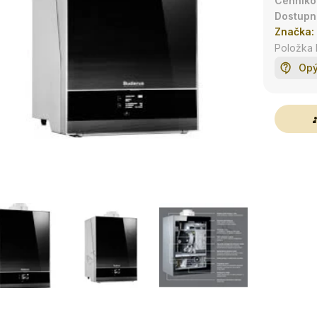
Značka:
Položka
Opý
g