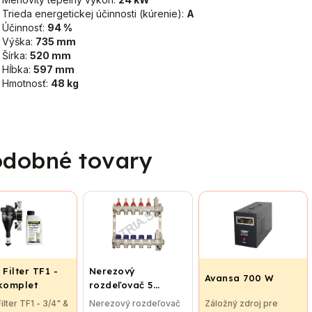
Trieda energetickej účinnosti (kúrenie):
A
Účinnosť:
94 %
Výška:
735 mm
Šírka:
520 mm
Hĺbka:
597 mm
Hmotnosť:
48 kg
dobné tovary
 Filter TF1 -
Nerezový
Avansa 700 W
 komplet
rozdeľovač 5
cestný pre
Filter TF1 - 3/4" &
Nerezový rozdeľovač
Záložný zdroj pre