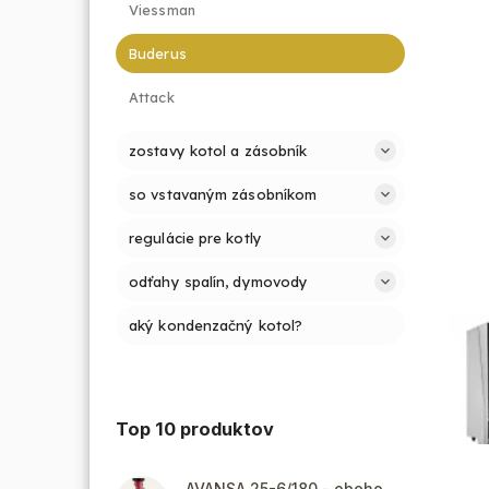
Viessman
Buderus
Attack
zostavy kotol a zásobník
so vstavaným zásobníkom
regulácie pre kotly
odťahy spalín, dymovody
aký kondenzačný kotol?
Top 10 produktov
AVANSA 25-6/180 - obehové čerpadlo, pripojovací závit 6/4"