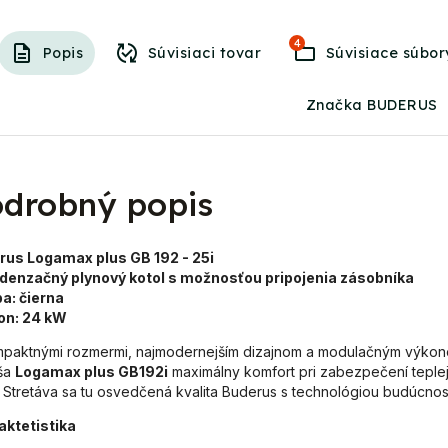
4
Popis
Súvisiaci tovar
Súvisiace súbor
Značka BUDERUS
drobný popis
rus Logamax plus GB 192 - 25i
ndenzačný plynový kotol s možnosťou pripojenia zásobníka
ba:
čierna
on:
24 kW
paktnými rozmermi, najmodernejším dizajnom a modulačným výko
áša
Logamax plus GB192i
maximálny komfort pri zabezpečení teple
 Stretáva sa tu osvedčená kvalita Buderus s technológiou budúcnost
aktetistika