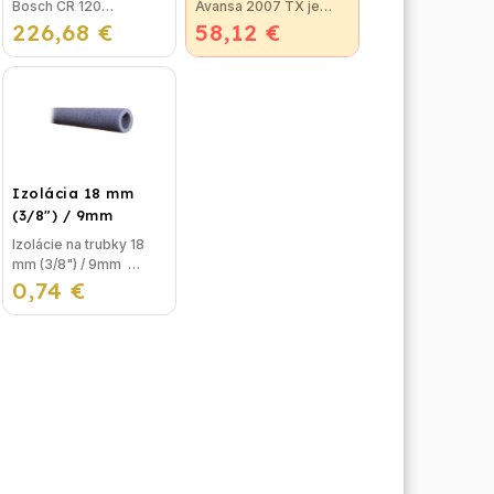
Bosch CR 120
Avansa 2007 TX je
226,68 €
(Regulátor CR 120 je
58,12 €
vhodný na reguláciu
nový model po FW 120,
väčšiny kotlov.
ktorý sa vyrábal do
Termostat je možné
roku 2015)</
pripojiť ku
ktorémukoľvek
plynovému kotlu,
ktorý...
Izolácia 18 mm
(3/8") / 9mm
Izolácie na trubky 18
mm (3/8") / 9mm
0,74 €
Izolácia na potrubie,
alebo izolačná pena na
trubky sa používa na
izolovanie
vykurovacieho okruhu
pred...