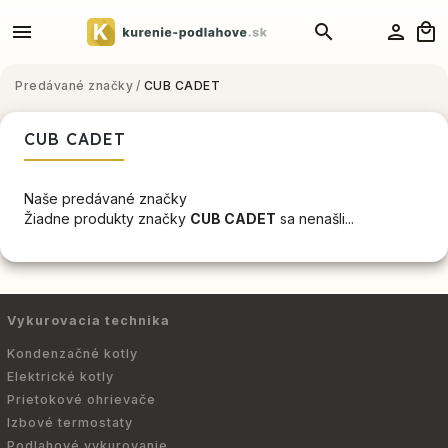
Predávané značky
/
CUB CADET
CUB CADET
Naše predávané značky
Žiadne produkty značky
CUB CADET
sa nenašli...
Vykurovacia technika
Kondenzačné kotly
Elektrické kotly
Prietokové ohrievače
Izbové termostaty
Podlahové vykurovanie