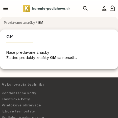
Predávané značky
/
GM
GM
Naše predávané značky
Žiadne produkty značky
GM
sa nenašli...
Vykurovacia technika
Kondenzačné kotly
Elektrické kotly
Prietokové ohrievače
Izbové termostaty
Podlahové vykurovanie