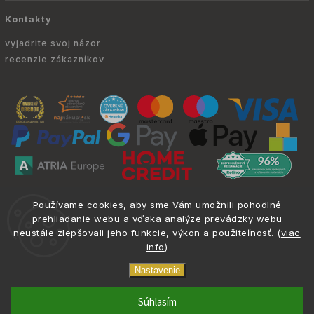
Kontakty
vyjadrite svoj názor
recenzie zákazníkov
Copyright © 2010 -
2026
ATRIA.SK
|
. Všetky
info@atria.sk
Používame cookies, aby sme Vám umožnili pohodlné
práva vyhradené.
prehliadanie webu a vďaka analýze prevádzky webu
neustále zlepšovali jeho funkcie, výkon a použiteľnosť. (
viac
info
)
Nastavenie
phone
email
0917 133 662
info@atria.sk
Súhlasím