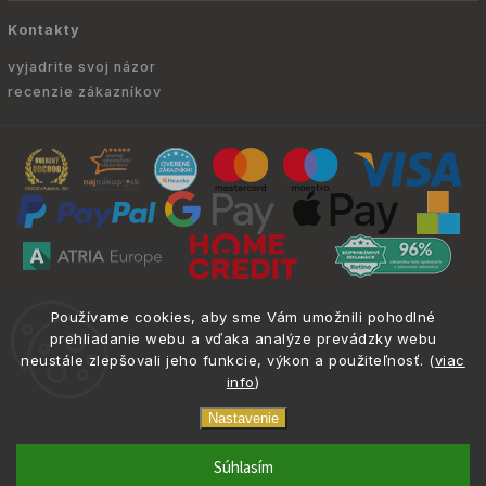
Kontakty
vyjadrite svoj názor
recenzie zákazníkov
Copyright © 2010 -
2026
ATRIA.SK
|
. Všetky
info@atria.sk
Používame cookies, aby sme Vám umožnili pohodlné
práva vyhradené.
prehliadanie webu a vďaka analýze prevádzky webu
neustále zlepšovali jeho funkcie, výkon a použiteľnosť. (
viac
info
)
Nastavenie
phone
email
0917 133 662
info@atria.sk
Súhlasím