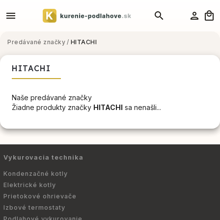
Predávané značky
/
HITACHI
HITACHI
Naše predávané značky
Žiadne produkty značky
HITACHI
sa nenašli...
Vykurovacia technika
Kondenzačné kotly
Elektrické kotly
Prietokové ohrievače
Izbové termostaty
Podlahové vykurovanie