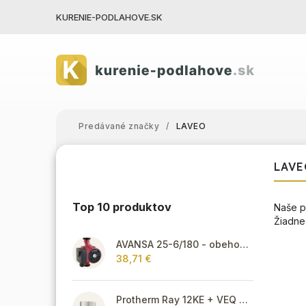
KURENIE-PODLAHOVE.SK
Predávané značky
/
LAVEO
LAVE
Top 10 produktov
Naše p
Žiadne
AVANSA 25-6/180 - obehové čerpadlo, pripojovací závit 6/4"
38,71 €
Protherm Ray 12KE + VEQ 75 + Thermolink P