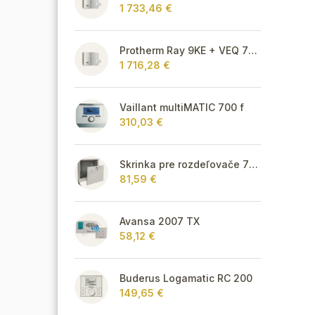
1 733,46 €
Protherm Ray 9KE + VEQ 75 + Thermolink P
1 716,28 €
Vaillant multiMATIC 700 f
310,03 €
Skrinka pre rozdeľovače 715 mm - podomietková
81,59 €
Avansa 2007 TX
58,12 €
Buderus Logamatic RC 200
149,65 €