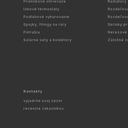
Prietokové ohrievače
Radiátory
Izbové termostaty
Rozdeľov
Podlahové vykurovanie
Rozdeľov
Spojky, fitingy na rúry
Skrinky p
Potrubia
Nerezové 
Solárne sety a kolektory
Záložné z
Kontakty
vyjadrite svoj názor
recenzie zákazníkov