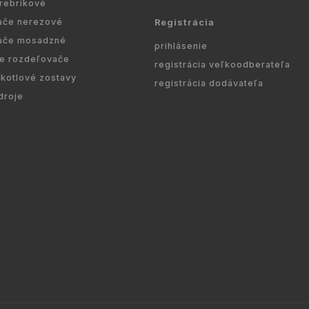
 rebríkové
ače nerezové
Registrácia
ače mosadzné
prihlásenie
re rozdeľovače
registrácia veľkoodberateľa
kotlové zostavy
registrácia dodávateľa
droje