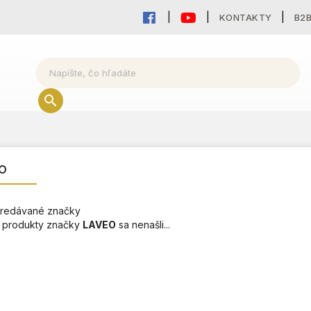
KONTAKTY
B2
O
redávané značky
 produkty značky
LAVEO
sa nenašli...