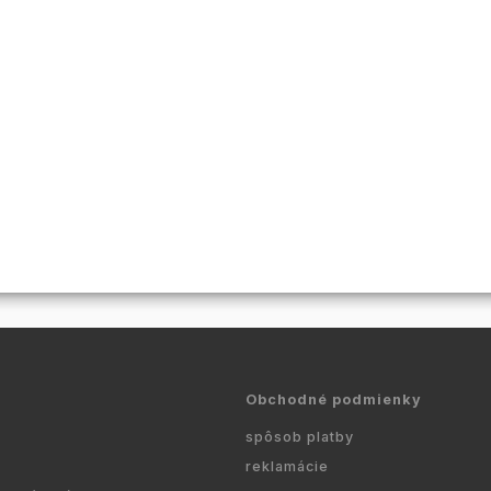
Obchodné podmienky
spôsob platby
reklamácie