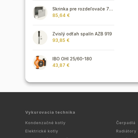
Skrinka pre rozdeľovače 795 mm - podomietková
85,64 €
Zvislý odťah spalín AZB 919
93,85 €
IBO OHI 25/60-180
43,87 €
Vykurovacia technika
Kondenzačné kotly
Čerpadlá
Elektrické kotly
Radiátory