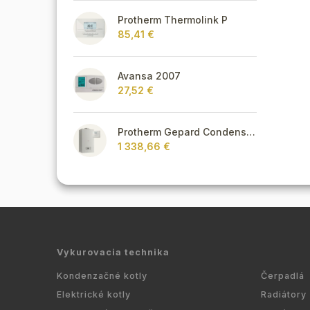
Protherm Thermolink P
85,41 €
Avansa 2007
27,52 €
Protherm Gepard Condens 18/25 MKV + Thermolink P
1 338,66 €
Vykurovacia technika
Kondenzačné kotly
Čerpadlá
Elektrické kotly
Radiátory