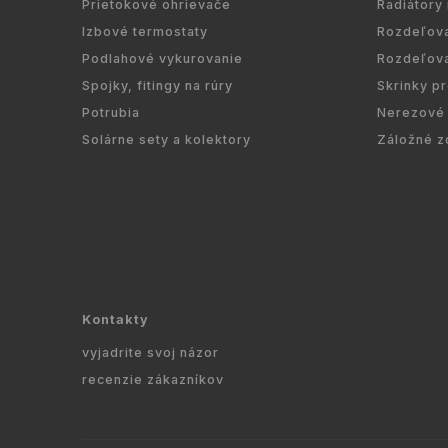
Prietokové ohrievače
Radiátory
Izbové termostaty
Rozdeľov
Podlahové vykurovanie
Rozdeľov
Spojky, fitingy na rúry
Skrinky p
Potrubia
Nerezové 
Solárne sety a kolektory
Záložné z
Kontakty
vyjadrite svoj názor
recenzie zákazníkov