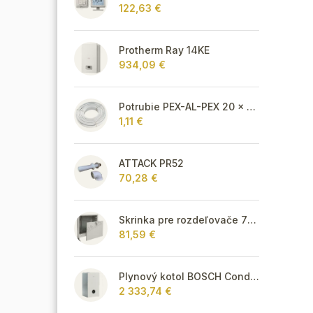
122,63 €
Protherm Ray 14KE
934,09 €
Potrubie PEX-AL-PEX 20 x 2 pre vykurovanie, podlahové kúrenie a vodu
1,11 €
ATTACK PR52
70,28 €
Skrinka pre rozdeľovače 715 mm - podomietková
81,59 €
Plynový kotol BOSCH Condens GC8700iW 30 P - Závesný kondenzačný vykurovací kotol
2 333,74 €