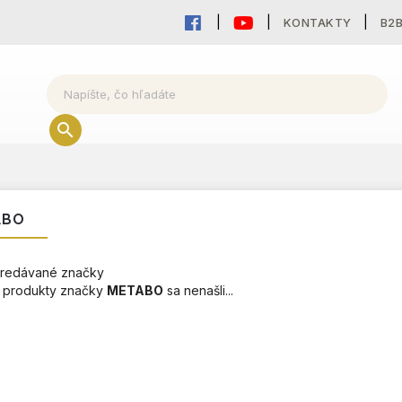
KONTAKTY
B2
ABO
redávané značky
 produkty značky
METABO
sa nenašli...