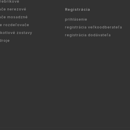
 rebríkové
ače nerezové
Registrácia
ače mosadzné
prihlásenie
re rozdeľovače
registrácia veľkoodberateľa
kotlové zostavy
registrácia dodávateľa
droje