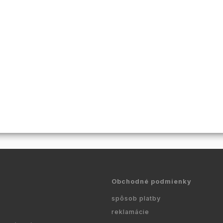
Obchodné podmienky
spôsob platby
reklamácie