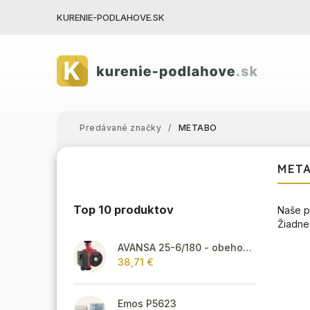
KURENIE-PODLAHOVE.SK
Predávané značky
/
METABO
MET
Top 10 produktov
Naše p
Žiadne
AVANSA 25-6/180 - obehové čerpadlo, pripojovací závit 6/4"
38,71 €
Emos P5623