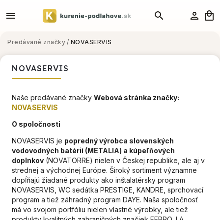
Predávané značky
/
NOVASERVIS
NOVASERVIS
Naše predávané značky
Webová stránka značky:
NOVASERVIS
O spoločnosti
NOVASERVIS je
popredný
výrobca slovenských
vodovodných batérií (METALIA) a kúpeľňových
doplnkov
(NOVATORRE) nielen v Českej republike, ale aj v
strednej a východnej Európe. Široký sortiment významne
dopĺňajú žiadané produkty ako inštalatérsky program
NOVASERVIS, WC sedátka PRESTIGE, KANDRE, sprchovací
program a tiež záhradný program DAYE. Naša spoločnosť
má vo svojom portfóliu nielen vlastné výrobky, ale tiež
produkty kvalitných zahraničných značiek FERRO, LA