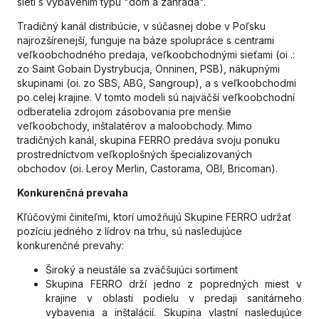
sietí s vybavením typu "dom a záhrada".
Tradičný kanál distribúcie, v súčasnej dobe v Poľsku
najrozšírenejší, funguje na báze spolupráce s centrami
veľkoobchodného predaja, veľkoobchodnými sieťami (oi .:
zo Saint Gobain Dystrybucja, Onninen, PSB), nákupnými
skupinami (oi. zo SBS, ABG, Sangroup), a s veľkoobchodmi
po celej krajine. V tomto modeli sú najväčší veľkoobchodní
odberatelia zdrojom zásobovania pre menšie
veľkoobchody, inštalatérov a maloobchody. Mimo
tradičných kanál, skupina FERRO predáva svoju ponuku
prostredníctvom veľkoplošných špecializovaných
obchodov (oi. Leroy Merlin, Castorama, OBI, Bricoman).
Konkurenčná prevaha
Kľúčovými činiteľmi, ktorí umožňujú Skupine FERRO udržať
pozíciu jedného z lídrov na trhu, sú nasledujúce
konkurenčné prevahy:
Široký a neustále sa zväčšujúci sortiment
Skupina FERRO drží jedno z popredných miest v
krajine v oblasti podielu v predaji sanitárneho
vybavenia a inštalácií. Skupina vlastní nasledujúce