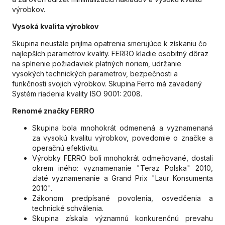
výrobkov.
Vysoká kvalita výrobkov
Skupina neustále prijíma opatrenia smerujúce k získaniu čo
najlepších parametrov kvality. FERRO kladie osobitný dôraz
na splnenie požiadaviek platných noriem, udržanie
vysokých technických parametrov, bezpečnosti a
funkčnosti svojich výrobkov. Skupina Ferro má zavedený
Systém riadenia kvality ISO 9001: 2008.
Renomé
značky
FERRO
Skupina bola mnohokrát odmenená a vyznamenaná
za vysokú kvalitu výrobkov, povedomie o značke a
operačnú efektivitu.
Výrobky FERRO boli mnohokrát odmeňované, dostali
okrem iného: vyznamenanie "Teraz Polska" 2010,
zlaté vyznamenanie a Grand Prix "Laur Konsumenta
2010".
Zákonom predpísané povolenia, osvedčenia a
technické schválenia.
Skupina získala významnú konkurenčnú prevahu