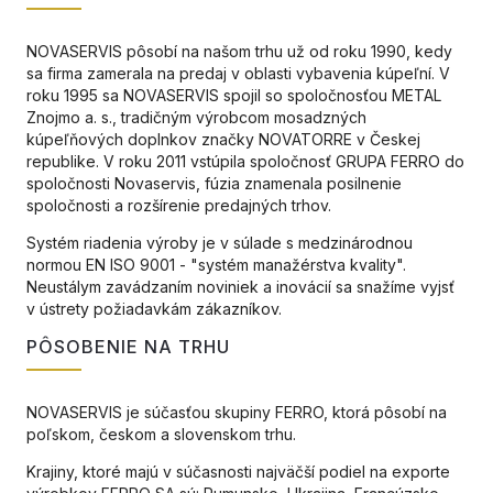
NOVASERVIS pôsobí na našom trhu už od roku 1990, kedy
sa firma zamerala na predaj v oblasti vybavenia kúpeľní. V
roku 1995 sa NOVASERVIS spojil so spoločnosťou METAL
Znojmo a. s., tradičným výrobcom mosadzných
kúpeľňových doplnkov značky NOVATORRE v Českej
republike. V roku 2011 vstúpila spoločnosť GRUPA FERRO do
spoločnosti Novaservis, fúzia znamenala posilnenie
spoločnosti a rozšírenie predajných trhov.
Systém riadenia výroby je v súlade s medzinárodnou
normou EN ISO 9001 - "systém manažérstva kvality".
Neustálym zavádzaním noviniek a inovácií sa snažíme vyjsť
v ústrety požiadavkám zákazníkov.
PÔSOBENIE NA TRHU
NOVASERVIS je súčasťou skupiny FERRO, ktorá pôsobí na
poľskom, českom a slovenskom trhu.
Krajiny, ktoré majú v súčasnosti najväčší podiel na exporte