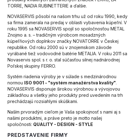
TORRE, NADIA RUBINETTERIE a ďalšie.
NOVASERVIS pôsobí na našom trhu už od roku 1990, kedy
sa firma zamerala na predaj v oblasti vybavenia kúpeľní. V
roku 1995 sa NOVASERVIS spojil so spoločnosťou METAL
Znojmo a. s. – tradičným výrobcom mosadzných
kúpeľňových doplnkov značky NOVATORRE v Českej
republike. Od roku 2000 sú v znojemskom závode
vyrábané tiež vodovodné batérie METALIA. V roku 2011 sa
Novaservis spol. s r. o. stal súčasťou silnej nadnárodnej
Poľskej skupiny FERRO.
Systém riadenia výroby je v súlade s medzinárodnou
normou
ISO
9001 - "systém manažérstva kvality"
.
NOVASERVIS disponuje širokou výrobnou a vývojovou
základňou a všetky jeho produkty pred uvedením na trh
prechádzajú rozsiahlymi skúškami.
Naším prvoradým cieľom je Vaša spokojnosť s nami aj s
našimi produktmi, a práve preto je motto našej
spoločnosti:
QUALITY
- DESIGN - STYLE
PREDSTAVENIE FIRMY