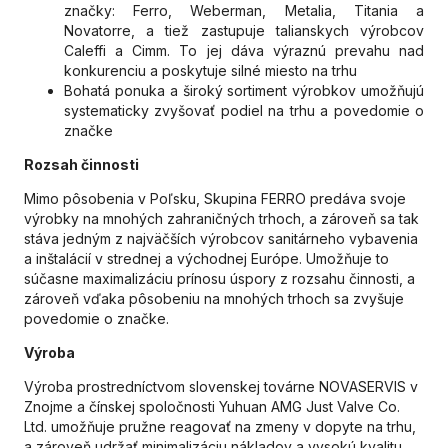
značky: Ferro, Weberman, Metalia, Titania a
Novatorre, a tiež zastupuje talianskych výrobcov
Caleffi a Cimm. To jej dáva výraznú prevahu nad
konkurenciu a poskytuje silné miesto na trhu
Bohatá ponuka a široký sortiment výrobkov umožňujú
systematicky zvyšovať podiel na trhu a povedomie o
značke
Rozsah činnosti
Mimo pôsobenia v Poľsku, Skupina FERRO predáva svoje
výrobky na mnohých zahraničných trhoch, a zároveň sa tak
stáva jedným z najväčších výrobcov sanitárneho vybavenia
a inštalácií v strednej a východnej Európe. Umožňuje to
súčasne maximalizáciu prínosu úspory z rozsahu činnosti, a
zároveň vďaka pôsobeniu na mnohých trhoch sa zvyšuje
povedomie o značke.
Výroba
Výroba prostredníctvom slovenskej továrne NOVASERVIS v
Znojme a čínskej spoločnosti Yuhuan AMG Just Valve Co.
Ltd. umožňuje pružne reagovať na zmeny v dopyte na trhu,
a zároveň udržať minimalizáciu nákladov a vysokú kvalitu