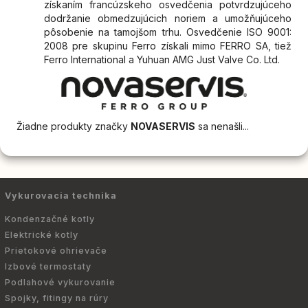
získaním francúzskeho osvedčenia potvrdzujúceho
dodržanie obmedzujúcich noriem a umožňujúceho
pôsobenie na tamojšom trhu. Osvedčenie ISO 9001:
2008 pre skupinu Ferro získali mimo FERRO SA, tiež
Ferro International a Yuhuan AMG Just Valve Co. Ltd.
Žiadne produkty značky
NOVASERVIS
sa nenašli...
Vykurovacia technika
Kondenzačné kotly
Elektrické kotly
Prietokové ohrievače
Izbové termostaty
Podlahové vykurovanie
Spojky, fitingy na rúry