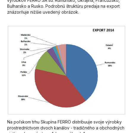
výrobkov FERRO SA sú: Rumunsko, Ukrajina, Francúzsko,
Bulharsko a Rusko. Podrobnú štruktúru predaja na export
znázorňuje nižšie uvedený obrázok.
Na poľskom trhu Skupina FERRO distribuuje svoje výrobky
prostredníctvom dvoch kanálov - tradičného a obchodných