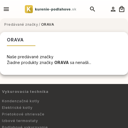
Predávané značky
/
ORAVA
ORAVA
Naše predávané značky
Žiadne produkty značky
ORAVA
sa nenašli...
Vykurovacia technika
Kondenzačné kotly
Elektrické kotly
Prietokové ohrievače
Izbové termostaty
Podlahové vykurovanie