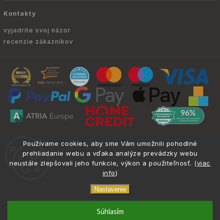
Kontakty
vyjadrite svoj názor
recenzie zákazníkov
Copyright © 2010 -
2026
ATRIA.SK
|
. Všetky
info@atria.sk
Používame cookies, aby sme Vám umožnili pohodlné
práva vyhradené.
prehliadanie webu a vďaka analýze prevádzky webu
neustále zlepšovali jeho funkcie, výkon a použiteľnosť. (
viac
info
)
Nastavenie
phone
email
0917 133 662
info@atria.sk
Súhlasím