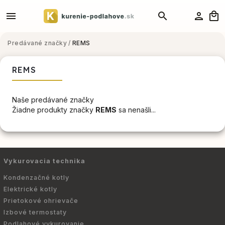
Predávané značky
/
REMS
REMS
Naše predávané značky
Žiadne produkty značky
REMS
sa nenašli...
Vykurovacia technika
Kondenzačné kotly
Elektrické kotly
Prietokové ohrievače
Izbové termostaty
Podlahové vykurovanie