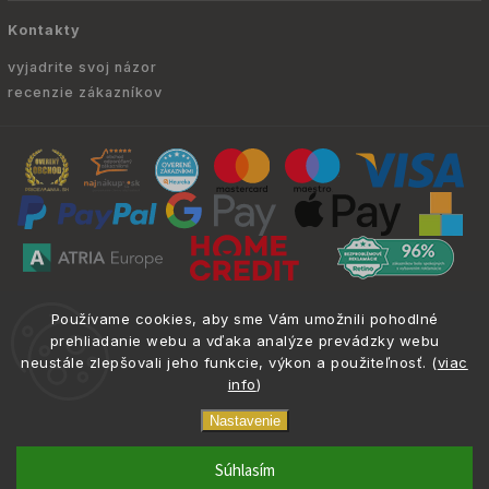
Kontakty
vyjadrite svoj názor
recenzie zákazníkov
Copyright © 2010 -
2026
ATRIA.SK
|
. Všetky
info@atria.sk
Používame cookies, aby sme Vám umožnili pohodlné
práva vyhradené.
prehliadanie webu a vďaka analýze prevádzky webu
neustále zlepšovali jeho funkcie, výkon a použiteľnosť. (
viac
info
)
Nastavenie
phone
email
0917 133 662
info@atria.sk
Súhlasím