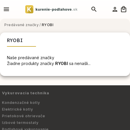
Predávané značky
/
RYOBI
RYOBI
Naše predávané značky
Žiadne produkty značky
RYOBI
sa nenašli...
Vykurovacia technika
Kondenzačné kotly
Elektrické kotly
Prietokové ohrievače
Izbové termostaty
Podlahové vykurovanie