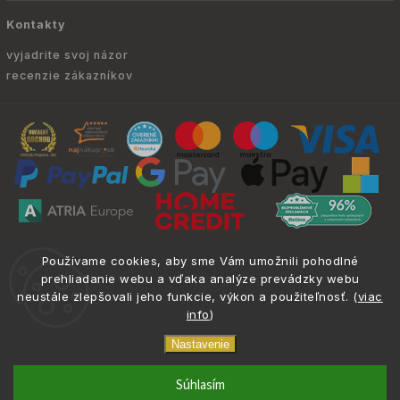
Kontakty
vyjadrite svoj názor
recenzie zákazníkov
Copyright © 2010 -
2026
ATRIA.SK
|
. Všetky
info@atria.sk
Používame cookies, aby sme Vám umožnili pohodlné
práva vyhradené.
prehliadanie webu a vďaka analýze prevádzky webu
neustále zlepšovali jeho funkcie, výkon a použiteľnosť. (
viac
info
)
Nastavenie
phone
email
0917 133 662
info@atria.sk
Súhlasím