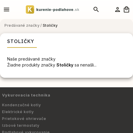
Predávané značky
/
Stoličky
STOLIČKY
Naše predávané značky
Žiadne produkty značky
Stoličky
sa nenašli...
Vykurovacia technika
Kondenzačné kotly
Elektrické kotly
Prietokové ohrievače
Izbové termostaty
Podlahové vykurovanie