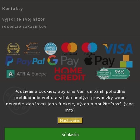
Kontakty
vyjadrite svoj názor
recenzie zákazníkov
Copyright © 2010 -
2026
ATRIA.SK
|
. Všetky
info@atria.sk
Používame cookies, aby sme Vám umožnili pohodlné
práva vyhradené.
prehliadanie webu a vďaka analýze prevádzky webu
neustále zlepšovali jeho funkcie, výkon a použiteľnosť. (
viac
info
)
Nastavenie
phone
email
0917 133 662
info@atria.sk
Súhlasím