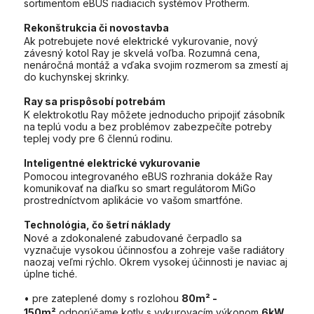
sortimentom eBUS riadiacich systémov Protherm.
Rekonštrukcia či novostavba
Ak potrebujete nové elektrické vykurovanie, nový
závesný kotol Ray je skvelá voľba. Rozumná cena,
nenáročná montáž a vďaka svojim rozmerom sa zmestí aj
do kuchynskej skrinky.
Ray sa prispôsobí potrebám
K elektrokotlu Ray môžete jednoducho pripojiť zásobník
na teplú vodu a bez problémov zabezpečíte potreby
teplej vody pre 6 člennú rodinu.
Inteligentné elektrické vykurovanie
Pomocou integrovaného eBUS rozhrania dokáže Ray
komunikovať na diaľku so smart regulátorom MiGo
prostredníctvom aplikácie vo vašom smartfóne.
Technológia, čo šetrí náklady
Nové a zdokonalené zabudované čerpadlo sa
vyznačuje vysokou účinnosťou a zohreje vaše radiátory
naozaj veľmi rýchlo. Okrem vysokej účinnosti je naviac aj
úplne tiché.
• pre zateplené domy s rozlohou
80m² -
150m²
odporúčame kotly s vykurovacím výkonom
6kW