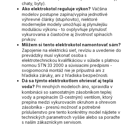
chaty, byty).
Ako elektrokotol reguluje výkon?
Väčšina
modelov postupne zapína/vypína jednotlivé
výhrevné články (stupňovito), niektoré
modernejšie modely umožňujú aj plynulejšiu
moduláciu výkonu - to ovplyvňuje plynulosť
vykurovania a čiastočne aj životnosť spínacích
prvkov.
Môžem si tento elektrokotol namontovať sám?
Zapojenie na elektrickú sieť, revíziu a uvedenie do
prevádzky musí vykonať osoba s
elektrotechnickou kvalifikáciou v súlade s platnou
normou STN 33 2000 a súvisiacimi predpismi -
svojpomocná montáž nie je prípustná ani z
hľadiska záruky, ani z hľadiska bezpečnosti.
Dá sa týmto elektrokotlom ohrievať aj teplá
voda?
Pri mnohých modeloch áno, spravidla v
kombinácii so samostatným zásobníkom teplej
vody a prepínacím (3-cestným) ventilom, ktorý
prepína medzi vykurovacím okruhom a ohrevom
zásobníka - presnú možnosť a potrebné
príslušenstvo pre tento konkrétny model nájdete v
technických parametroch vyššie alebo sa poraďte
s naším zákazníckym servisom.