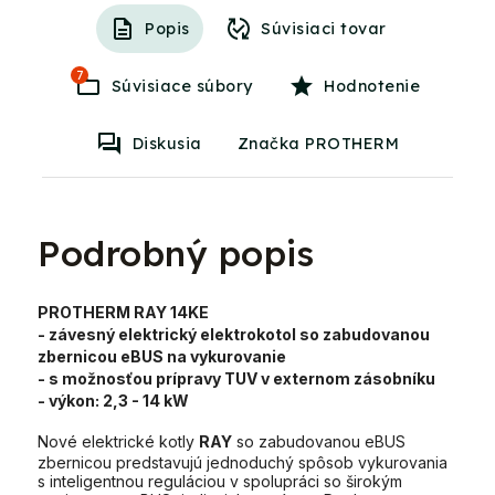
Popis
Súvisiaci tovar
7
Súvisiace súbory
Hodnotenie
Diskusia
Značka PROTHERM
Podrobný popis
PROTHERM RAY 14KE
- závesný elektrický elektrokotol so zabudovanou
zbernicou eBUS na vykurovanie
- s možnosťou prípravy TUV v externom zásobníku
- výkon:
2,3 - 14 kW
Nové elektrické kotly
RAY
so zabudovanou eBUS
zbernicou predstavujú jednoduchý spôsob vykurovania
s inteligentnou reguláciou v spolupráci so širokým