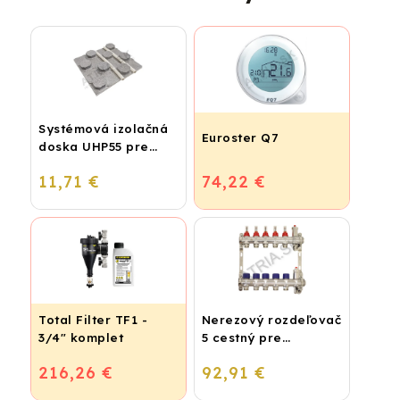
Systémová izolačná
Euroster Q7
doska UHP55 pre
podlahové kúrenie
11,71 €
74,22 €
(STIROTERMAL
BASIC)
Total Filter TF1 -
Nerezový rozdeľovač
3/4" komplet
5 cestný pre
podlahové
216,26 €
92,91 €
vykurovanie