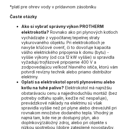
*platí pre ohrev vody v prídavnom zásobníku
Časté otázky
Ako si vybrať správny výkon PROTHERM
elektrokotla?
Rovnako ako pri plynových kotloch
vychádzajte z vypočítanej tepelnej straty
vykurovaného objektu. Pri elektrokotloch je
navyše kľúčové overiť, či to dovoľuje kapacita
vášho elektrického pripojenia k domu (bytu) -
vyššie výkony (od cca 12 kW vyššie) si spravidla
vyžadujú trojfázové pripojenie 400 V a
zodpovedajúcu veľkosť hlavného ističa, ktorú vám
potvrdí revízny technik alebo priamo distribútor
elektriny.
Oplatí sa elektrokotol oproti plynovému alebo
kotlu na tuhé palivo?
Elektrokotol má najnižšiu
obstarávaciu cenu a najjednoduchšiu montáž (bez
potreby odťahu spalín, keďže nič nespaľuje),
prevádzkové náklady na elektrinu sú však
spravidla vyššie než pri plyne alebo dreve/uhlí pri
rovnakom množstve dodaného tepla. Vhodný je
najmä tam, kde nie je dostupný plyn, ako
doplnkový/záložný zdroj, alebo pri objekte s
nízkou spotrebou (dobre zateplené novostavby,