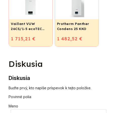
Vaillant VUW
Protherm Panther
26CS/1-5 ecoTEC
Condens 25 KKO
plus IoniDetect - s
1 715,21 €
1 482,52 €
prietokovým
ohrevom TV
Diskusia
Diskusia
Buďte prvý, kto napíše príspevok k tejto položke.
Povinné polia
Meno