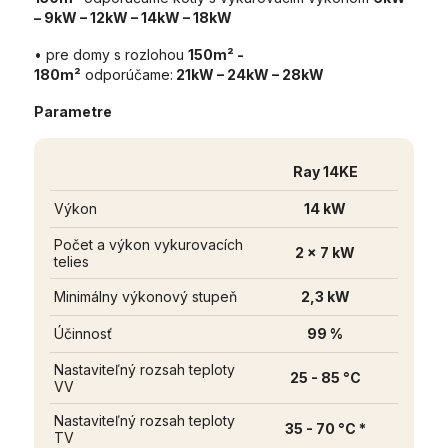
– 9kW – 12kW – 14kW – 18kW
• pre domy s rozlohou
150m² -
180m²
odporúčame:
21kW – 24kW – 28kW
Parametre
Ray 14KE
Výkon
14 kW
Počet a výkon vykurovacích
2 x 7 kW
telies
Minimálny výkonový stupeň
2,3 kW
Účinnosť
99 %
Nastaviteľný rozsah teploty
25 - 85 °C
VV
Nastaviteľný rozsah teploty
35 - 70 °C *
TV