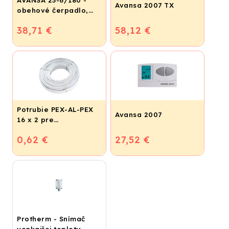
AVANSA 25-6/180 -
Avansa 2007 TX
obehové čerpadlo,
pripojovací závit 6/4"
38,71 €
58,12 €
Potrubie PEX-AL-PEX
Avansa 2007
16 x 2 pre
vykurovanie,
0,62 €
27,52 €
podlahové kúrenie a
vodu
Protherm - Snímač