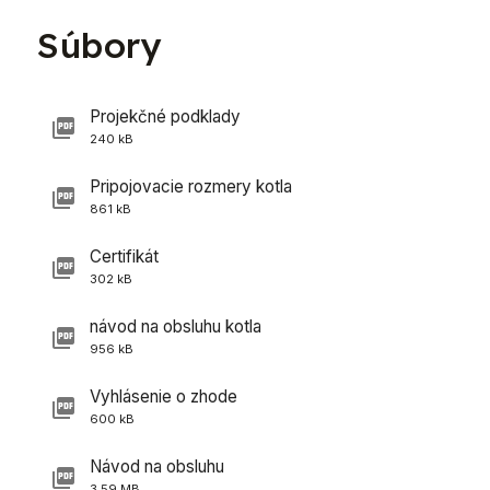
Súbory
Projekčné podklady
240 kB
Pripojovacie rozmery kotla
861 kB
Certifikát
302 kB
návod na obsluhu kotla
956 kB
Vyhlásenie o zhode
600 kB
Návod na obsluhu
3,59 MB