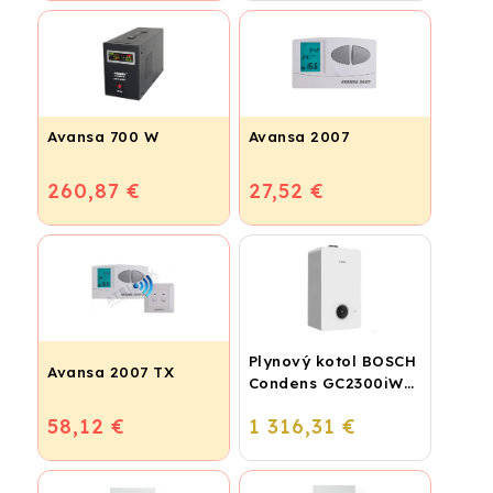
Avansa 700 W
Avansa 2007
260,87 €
27,52 €
Plynový kotol BOSCH
Avansa 2007 TX
Condens GC2300iW
24 P - Závesný
58,12 €
1 316,31 €
kondenzačný
vykurovací kotol