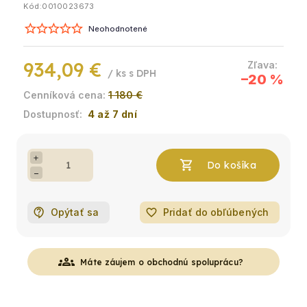
Kód:
0010023673
Neohodnotené
934,09 €
/ ks
–20 %
1 180 €
4 až 7 dní
+
−
Opýtať sa
favorite_border
Pridať do obľúbených
groups
Máte záujem o obchodnú spoluprácu?