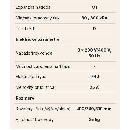
Expanzná nádoba
8 l
Min/max. prácovný tlak
80 / 300 kPa
Trieda ErP
D
Elektrické parametre
3 x 230 V/400 V,
Napätie/frekvencia
50 Hz
Možnosť zapojenia na 1 fázu
-
Elektrické krytie
IP40
Menovitý prúd ističa
25 A
Rozmery
Rozmery (šírka/výška/hĺbka)
410/740/310 mm
Hmotnosť bez vody
25 kg