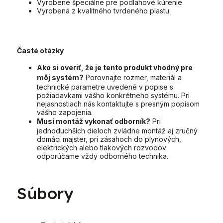
Vyrobené špeciálne pre podlahové kúrenie
Vyrobená z kvalitného tvrdeného plastu
Časté otázky
Ako si overiť, že je tento produkt vhodný pre
môj systém?
Porovnajte rozmer, materiál a
technické parametre uvedené v popise s
požiadavkami vášho konkrétneho systému. Pri
nejasnostiach nás kontaktujte s presným popisom
vášho zapojenia.
Musí montáž vykonať odborník?
Pri
jednoduchších dieloch zvládne montáž aj zručný
domáci majster, pri zásahoch do plynových,
elektrických alebo tlakových rozvodov
odporúčame vždy odborného technika.
Súbory