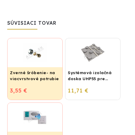
SÚVISIACI TOVAR
Zverné šróbenie- na
Systémová izolačná
viacvrstvové potrubie
doska UHP55 pre
ALPEX - 16x2 ALU-EK
podlahové kúrenie
3,55 €
11,71 €
IVAR.TA 4420
(STIROTERMAL BASIC)