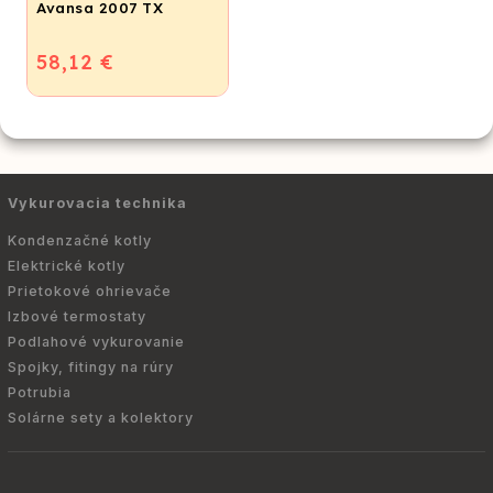
Avansa 2007 TX
58,12 €
Vykurovacia technika
Kondenzačné kotly
Elektrické kotly
Prietokové ohrievače
Izbové termostaty
Podlahové vykurovanie
Spojky, fitingy na rúry
Potrubia
Solárne sety a kolektory