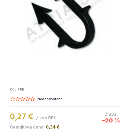
Kód:
PPB
Neohodnotené
0,27 €
/ ks
–20 %
0,34 €