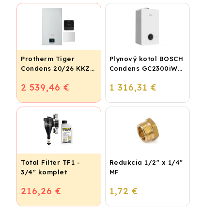
Protherm Tiger
Plynový kotol BOSCH
Condens 20/26 KKZ
Condens GC2300iW
42 + smart regulátor
24 P - Závesný
2 539,46 €
1 316,31 €
kondenzačný
vykurovací kotol
Total Filter TF1 -
Redukcia 1/2" x 1/4"
3/4" komplet
MF
216,26 €
1,72 €