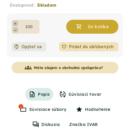
Skladom
+
−
Opýtať sa
favorite_border
Pridať do obľúbených
groups
Máte záujem o obchodnú spoluprácu?
Popis
Súvisiaci tovar
1
Súvisiace súbory
Hodnotenie
Diskusia
Značka IVAR