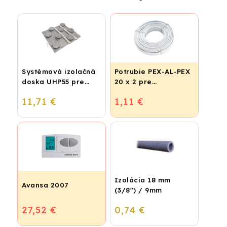
Systémová izolačná
Potrubie PEX-AL-PEX
doska UHP55 pre
20 x 2 pre
podlahové kúrenie
vykurovanie,
11,71 €
1,11 €
(STIROTERMAL
podlahové kúrenie a
BASIC)
vodu
Izolácia 18 mm
Avansa 2007
(3/8") / 9mm
27,52 €
0,74 €