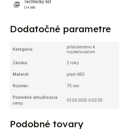
Technický list
1,14 MB
Dodatočné parametre
príslušenstvo k
Kategória
:
rozdeľovačom
Záruka
:
2 roky
Materál
:
plast ABS
Rozmer
:
75 mm
Posledná aktuálizacia
01.09.2025 0:02:26
ceny
:
Podobné tovary