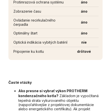
Protimrazová ochrana systému
áno
Zobrazenie času
áno
Ovládanie recirkulačného
áno
čerpadla
Optimálny štart
áno
Optická indikácia vybitých batérií
nie
Pripojenie ku kotlu
drôtové
Časté otázky
Ako presne si vybrať výkon PROTHERM
kondenzačného kotla?
Základom je vypočítaná
tepelná strata vykurovaného objektu
(najspoľahlivejšie z projektovej dokumentácie
alebo energetického certifikátu). Ak projekt