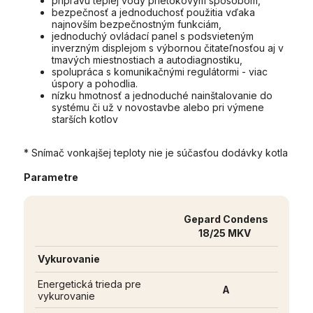
prípravu teplej vody prietokovým spôsobom,
bezpečnosť a jednoduchosť použitia vďaka
najnovším bezpečnostným funkciám,
jednoduchý ovládací panel s podsvieteným
inverzným displejom s výbornou čitateľnosťou aj v
tmavých miestnostiach a autodiagnostiku,
spolupráca s komunikačnými regulátormi - viac
úspory a pohodlia.
nízku hmotnosť a jednoduché nainštalovanie do
systému či už v novostavbe alebo pri výmene
starších kotlov
* Snímač vonkajšej teploty nie je súčasťou dodávky kotla
Parametre
Gepard Condens
18/25 MKV
Vykurovanie
Energetická trieda pre
A
vykurovanie