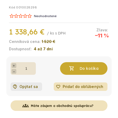
Kód:
0010028298
Neohodnotené
1 338,66 €
/ ks
–11 %
1 520 €
4 až 7 dní
+
−
Opýtať sa
favorite_border
Pridať do obľúbených
groups
Máte záujem o obchodnú spoluprácu?