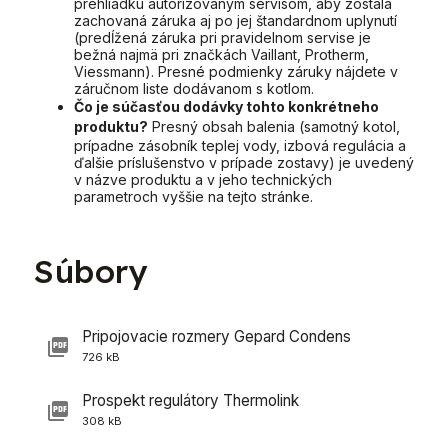
prehliadku autorizovaným servisom, aby zostala
zachovaná záruka aj po jej štandardnom uplynutí
(predĺžená záruka pri pravidelnom servise je
bežná najmä pri značkách Vaillant, Protherm,
Viessmann). Presné podmienky záruky nájdete v
záručnom liste dodávanom s kotlom.
Čo je súčasťou dodávky tohto konkrétneho
produktu?
Presný obsah balenia (samotný kotol,
prípadne zásobník teplej vody, izbová regulácia a
ďalšie príslušenstvo v prípade zostavy) je uvedený
v názve produktu a v jeho technických
parametroch vyššie na tejto stránke.
Súbory
Pripojovacie rozmery Gepard Condens
726 kB
Prospekt regulátory Thermolink
308 kB