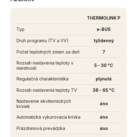
THERMOLINK P
Typ
e-BUS
Druh programu (TV a VV)
týždenný
Počet teplotných zmien za deň
7
Rozsah nastavenia teploty v
5 - 30 °C
miestnosti
Regulačná charakteristika
plynulá
Rozsah nastavenia teploty TV
38 - 65 °C
Nastavenie ekvitermických
áno
kriviek
Automatická vykurovacia krivka
áno
Prázdninová prevádzka
áno