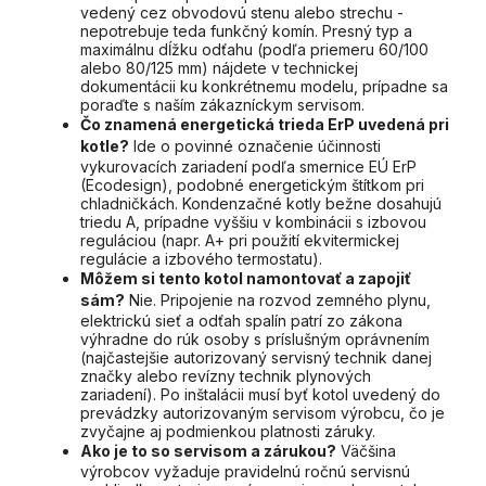
vedený cez obvodovú stenu alebo strechu -
nepotrebuje teda funkčný komín. Presný typ a
maximálnu dĺžku odťahu (podľa priemeru 60/100
alebo 80/125 mm) nájdete v technickej
dokumentácii ku konkrétnemu modelu, prípadne sa
poraďte s naším zákazníckym servisom.
Čo znamená energetická trieda ErP uvedená pri
kotle?
Ide o povinné označenie účinnosti
vykurovacích zariadení podľa smernice EÚ ErP
(Ecodesign), podobné energetickým štítkom pri
chladničkách. Kondenzačné kotly bežne dosahujú
triedu A, prípadne vyššiu v kombinácii s izbovou
reguláciou (napr. A+ pri použití ekvitermickej
regulácie a izbového termostatu).
Môžem si tento kotol namontovať a zapojiť
sám?
Nie. Pripojenie na rozvod zemného plynu,
elektrickú sieť a odťah spalín patrí zo zákona
výhradne do rúk osoby s príslušným oprávnením
(najčastejšie autorizovaný servisný technik danej
značky alebo revízny technik plynových
zariadení). Po inštalácii musí byť kotol uvedený do
prevádzky autorizovaným servisom výrobcu, čo je
zvyčajne aj podmienkou platnosti záruky.
Ako je to so servisom a zárukou?
Väčšina
výrobcov vyžaduje pravidelnú ročnú servisnú