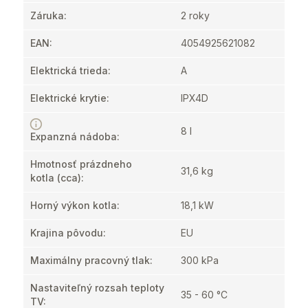
Záruka
:
2 roky
EAN
:
4054925621082
Elektrická trieda
:
A
Elektrické krytie
:
IPX4D
8 l
Expanzná nádoba
:
Hmotnosť prázdneho
31,6 kg
kotla
(cca):
Horný výkon kotla
:
18,1 kW
Krajina pôvodu
:
EU
Maximálny pracovný tlak
:
300 kPa
Nastaviteľný rozsah teploty
35 - 60 °C
TV
: