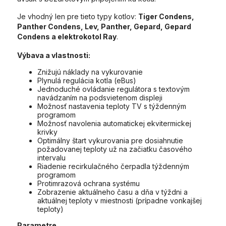
Je vhodný len pre tieto typy kotlov:
Tiger Condens,
Panther Condens, Lev, Panther, Gepard, Gepard
Condens a elektrokotol Ray
.
Výbava a vlastnosti:
Znižujú náklady na vykurovanie
Plynulá regulácia kotla (eBus)
Jednoduché ovládanie regulátora s textovým
navádzaním na podsvietenom displeji
Možnosť nastavenia teploty TV s týždenným
programom
Možnosť navolenia automatickej ekvitermickej
krivky
Optimálny štart vykurovania pre dosiahnutie
požadovanej teploty už na začiatku časového
intervalu
Riadenie recirkulačného čerpadla týždenným
programom
Protimrazová ochrana systému
Zobrazenie aktuálneho času a dňa v týždni a
aktuálnej teploty v miestnosti (prípadne vonkajšej
teploty)
Parametre