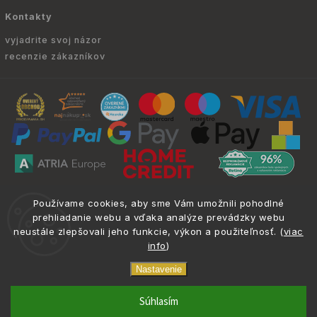
Kontakty
vyjadrite svoj názor
recenzie zákazníkov
Copyright © 2010 -
2026
ATRIA.SK
|
. Všetky
info@atria.sk
Používame cookies, aby sme Vám umožnili pohodlné
práva vyhradené.
prehliadanie webu a vďaka analýze prevádzky webu
neustále zlepšovali jeho funkcie, výkon a použiteľnosť. (
viac
info
)
Nastavenie
Odporučený
ilter
phone
email
0917 133 662
info@atria.sk
Súhlasím
filter