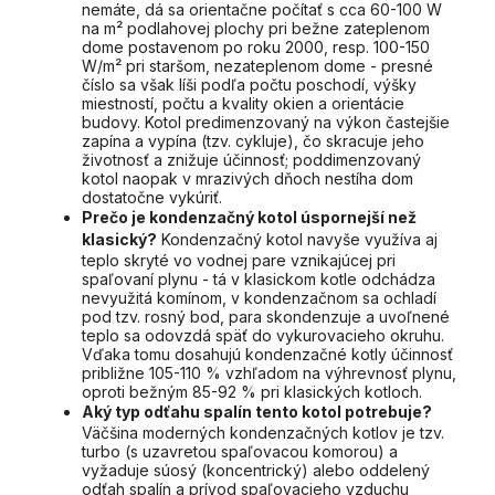
nemáte, dá sa orientačne počítať s cca 60-100 W
na m² podlahovej plochy pri bežne zateplenom
dome postavenom po roku 2000, resp. 100-150
W/m² pri staršom, nezateplenom dome - presné
číslo sa však líši podľa počtu poschodí, výšky
miestností, počtu a kvality okien a orientácie
budovy. Kotol predimenzovaný na výkon častejšie
zapína a vypína (tzv. cykluje), čo skracuje jeho
životnosť a znižuje účinnosť; poddimenzovaný
kotol naopak v mrazivých dňoch nestíha dom
dostatočne vykúriť.
Prečo je kondenzačný kotol úspornejší než
klasický?
Kondenzačný kotol navyše využíva aj
teplo skryté vo vodnej pare vznikajúcej pri
spaľovaní plynu - tá v klasickom kotle odchádza
nevyužitá komínom, v kondenzačnom sa ochladí
pod tzv. rosný bod, para skondenzuje a uvoľnené
teplo sa odovzdá späť do vykurovacieho okruhu.
Vďaka tomu dosahujú kondenzačné kotly účinnosť
približne 105-110 % vzhľadom na výhrevnosť plynu,
oproti bežným 85-92 % pri klasických kotloch.
Aký typ odťahu spalín tento kotol potrebuje?
Väčšina moderných kondenzačných kotlov je tzv.
turbo (s uzavretou spaľovacou komorou) a
vyžaduje súosý (koncentrický) alebo oddelený
odťah spalín a prívod spaľovacieho vzduchu