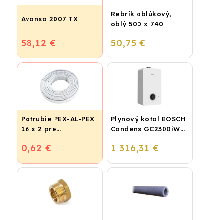
Rebrík oblúkový,
Avansa 2007 TX
oblý 500 x 740
58,12 €
50,75 €
Potrubie PEX-AL-PEX
Plynový kotol BOSCH
16 x 2 pre
Condens GC2300iW
vykurovanie,
24 P - Závesný
0,62 €
1 316,31 €
podlahové kúrenie a
kondenzačný
vodu
vykurovací kotol