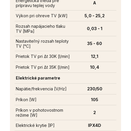
Energetická trieda pre
A
prípravu teplej vody
Výkon pri ohreve TV [kW]
5,0 - 25,2
Rozsah napájacieho tlaku
0,03 - 1
TV [MPa]
Nastaviteľný rozsah teploty
35 - 60
TV [°C]
Prietok TV pri Δt 30K [l/min]
12,1
Prietok TV pri Δt 35K [l/min]
10,4
Elektrické parametre
Napätie/frekvencia [V/Hz]
230/50
Príkon [W]
105
Príkon v pohotovostnom
2
režime [W]
Elektrické krytie [IP]
IPX4D