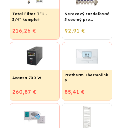
Total Filter TF1 -
Nerezový rozdeľovač
3/4" komplet
5 cestný pre
podlahové
216,26 €
92,91 €
vykurovanie
Protherm Thermolink
Avansa 700 W
P
260,87 €
85,41 €