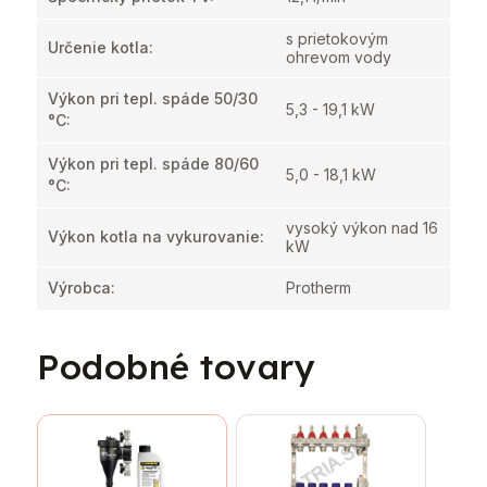
s prietokovým
Určenie kotla
:
ohrevom vody
Výkon pri tepl. spáde 50/30
5,3 - 19,1 kW
°C
:
Výkon pri tepl. spáde 80/60
5,0 - 18,1 kW
°C
:
vysoký výkon nad 16
Výkon kotla na vykurovanie
:
kW
Výrobca
:
Protherm
Podobné tovary