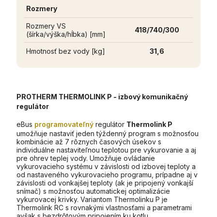
Rozmery
Rozmery VS
418/740/300
(šírka/výška/hĺbka) [mm]
Hmotnosť bez vody [kg]
31,6
PROTHERM
THERMOLINK P
- izbový komunikačný
regulátor
eBus
programovateľný
regulátor
Thermolink P
umožňuje nastaviť jeden týždenný program s možnosťou
kombinácie až 7 rôznych časových úsekov s
individuálne nastaviteľnou teplotou pre vykurovanie a aj
pre ohrev teplej vody. Umožňuje ovládanie
vykurovacieho systému v závislosti od izbovej teploty a
od nastaveného vykurovacieho programu, prípadne aj v
závislosti od vonkajšej teploty (ak je pripojený vonkajší
snímač) s možnosťou automatickej optimalizácie
vykurovacej krivky. Variantom Thermolinku P je
Thermolink RC s rovnakými vlastnosťami a parametrami
avšak s bezdrôtovým pripojením ku kotlu.