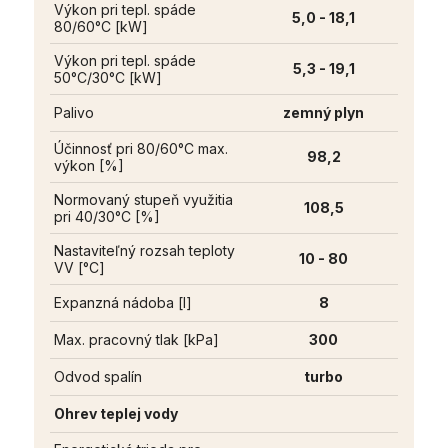
Výkon pri tepl. spáde
5,0 - 18,1
80/60°C [kW]
Výkon pri tepl. spáde
5,3 - 19,1
50°C/30°C [kW]
Palivo
zemný plyn
Účinnosť pri 80/60°C max.
98,2
výkon [%]
Normovaný stupeň využitia
108,5
pri 40/30°C [%]
Nastaviteľný rozsah teploty
10 - 80
VV [°C]
Expanzná nádoba [l]
8
Max. pracovný tlak [kPa]
300
Odvod spalín
turbo
Ohrev teplej vody