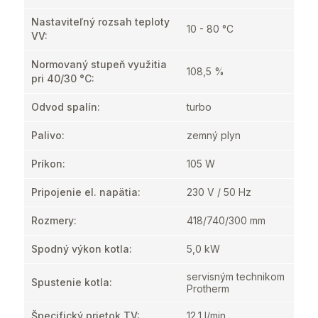
Nastaviteľný rozsah teploty
10 - 80 °C
VV
:
Normovaný stupeň využitia
108,5 %
pri 40/30 °C
:
Odvod spalín
:
turbo
Palivo
:
zemný plyn
Príkon
:
105 W
Pripojenie el. napätia
:
230 V / 50 Hz
Rozmery
:
418/740/300 mm
Spodný výkon kotla
:
5,0 kW
servisným technikom
Spustenie kotla
:
Protherm
Špecifický prietok TV
:
12,1 l/min