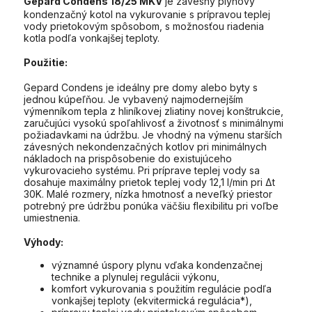
Gepard Condens 18/25 MKV
je závesný plynový
kondenzačný kotol na vykurovanie s prípravou teplej
vody prietokovým spôsobom, s možnosťou riadenia
kotla podľa vonkajšej teploty.
Použitie:
Gepard Condens je ideálny pre domy alebo byty s
jednou kúpeľňou. Je vybavený najmodernejším
výmenníkom tepla z hliníkovej zliatiny novej konštrukcie,
zaručujúci vysokú spoľahlivosť a životnosť s minimálnymi
požiadavkami na údržbu. Je vhodný na výmenu starších
závesných nekondenzačných kotlov pri minimálnych
nákladoch na prispôsobenie do existujúceho
vykurovacieho systému. Pri príprave teplej vody sa
dosahuje maximálny prietok teplej vody 12,1 l/min pri Δt
30K. Malé rozmery, nízka hmotnosť a neveľký priestor
potrebný pre údržbu ponúka väčšiu flexibilitu pri voľbe
umiestnenia.
Výhody:
významné úspory plynu vďaka kondenzačnej
technike a plynulej regulácii výkonu,
komfort vykurovania s použitím regulácie podľa
vonkajšej teploty (ekvitermická regulácia*),