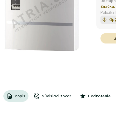
Značka:
Položka
Opý
g
Popis
Súvisiaci tovar
Hodnotenie