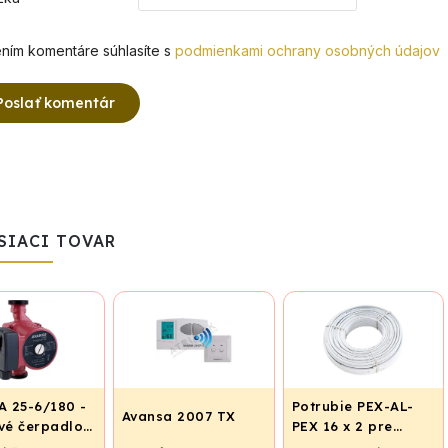
ním komentáre súhlasíte s
podmienkami ochrany osobných údajov
Poslať komentár
SIACI TOVAR
 25-6/180 -
Potrubie PEX-AL-
Avansa 2007 TX
é čerpadlo,
PEX 16 x 2 pre
ovací závit
vykurovanie,