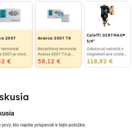
sťou pre
(poznáme aj ako EQ7)
vody. Total Filter je
hové
Termostat Euroster Q7
použiteľný na všetky
ovanie.
(poznáme aj ako
rozvody...
atívny
EQ7) je moderný
kód:...
inteligentný...
Caleffi DIRTMAG®
sa 2007
Avansa 2007 TX
3/4"
 termostat
Bezdrôtový termostat
Odlučovač nečistôt s
a 2007 je vhodný
Avansa 2007 TX je
magnetom pre zvislé aj
52 €
uláciu väčšiny
58,12 €
vhodný na reguláciu
118,82 €
vodorovné potrubie
. Termostat je
väčšiny kotlov.
CALEFFI DIRTMAG®
 jednoducho
Termostat je možné
Rozmer: 3/4"
iť ku kotlu, alebo
pripojiť ku
Charakteristika: Telo
matizačnému...
ktorémukoľvek
z...
plynovému kotlu,
ktorý...
skusia
kusia
 prvý, kto napíše príspevok k tejto položke.