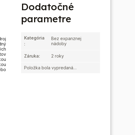
Dodatočné
parametre
Kategória
Bez expanznej
roj
nádoby
dný
:
ých
tov
Záruka
:
2 roky
kou
kou
Položka bola vypredaná…
ebo
.