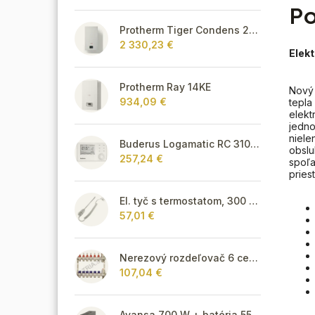
Po
Protherm Tiger Condens 20/26 KKZ 42
2 330,23 €
Elek
Protherm Ray 14KE
Nový 
934,09 €
tepl
elekt
jedno
niele
Buderus Logamatic RC 310 s FA snímačom,biely
obsl
257,24 €
spoľa
pries
El. tyč s termostatom, 300 W - biela
57,01 €
Nerezový rozdeľovač 6 cestný pre podlahové vykurovanie
107,04 €
Avansa 700 W + batéria 55Ah