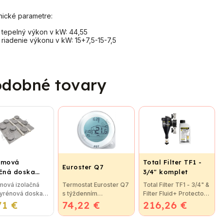
ické parametre:
tepelný výkon v kW: 44,55
riadenie výkonu v kW: 15+7,5-15-7,5
dobné tovary
émová
Total Filter TF1 -
Euroster Q7
ačná doska
3/4" komplet
5 pre
mová izolačná
Termostat Euroster Q7
Total Filter TF1 - 3/4" &
ahové kúrenie
tyrénová doska
s týždenním
Filter Fluid+ Protector
ROTERMAL
71 €
5 (STIROTERMAL
74,22 €
programom a
216,26 €
Prevratná novinka
C)
) so zvýšenou
podsvietením
vo filtrácií vykurovacej