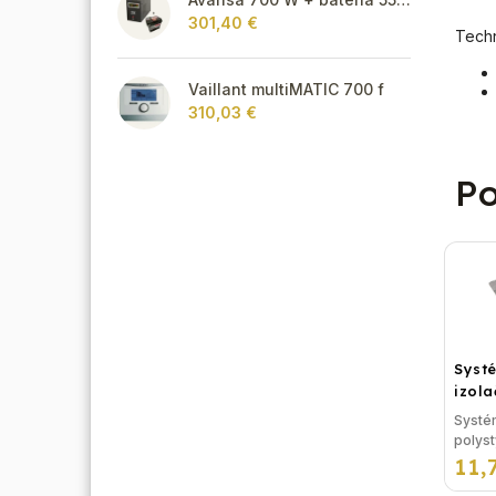
301,40 €
Techn
Vaillant multiMATIC 700 f
310,03 €
Po
Syst
izol
UHP5
Systé
podl
polys
(STI
11,
UHP5
BASI
BASIC