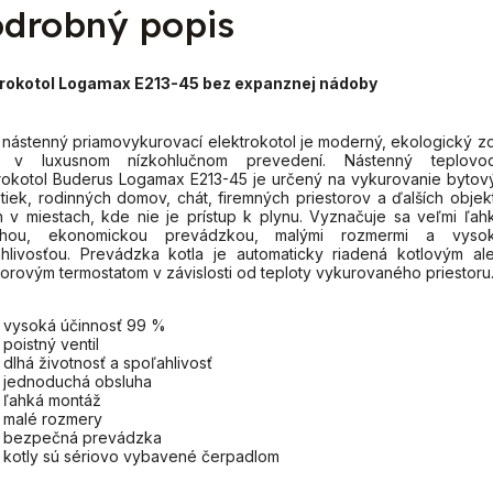
drobný popis
trokotol Logamax E213-45
bez expanznej nádoby
nástenný priamovykurovací elektrokotol je moderný, ekologický zd
a v luxusnom nízkohlučnom prevedení. Nástenný teplovo
rokotol Buderus Logamax E213-45 je určený na vykurovanie bytov
tiek, rodinných domov, chát, firemných priestorov a ďalších objek
n v miestach, kde nie je prístup k plynu. Vyznačuje sa veľmi ľah
uhou, ekonomickou prevádzkou, malými rozmermi a vyso
hlivosťou. Prevádzka kotla je automaticky riadená kotlovým al
torovým termostatom v závislosti od teploty vykurovaného priestoru
vysoká účinnosť 99 %
poistný ventil
dlhá životnosť a spoľahlivosť
jednoduchá obsluha
ľahká montáž
malé rozmery
bezpečná prevádzka
kotly sú sériovo vybavené čerpadlom