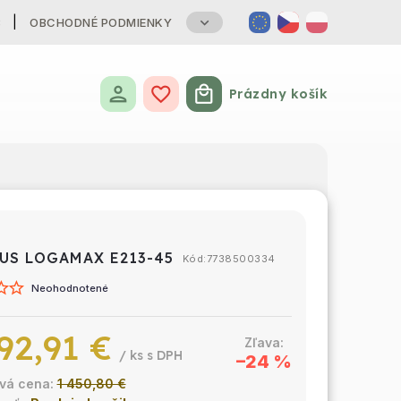
B
OBCHODNÉ PODMIENKY
Prázdny košík
Nákupný košík
US LOGAMAX E213-45
Kód:
7738500334
Neohodnotené
92,91 €
/ ks
–24 %
1 450,80 €