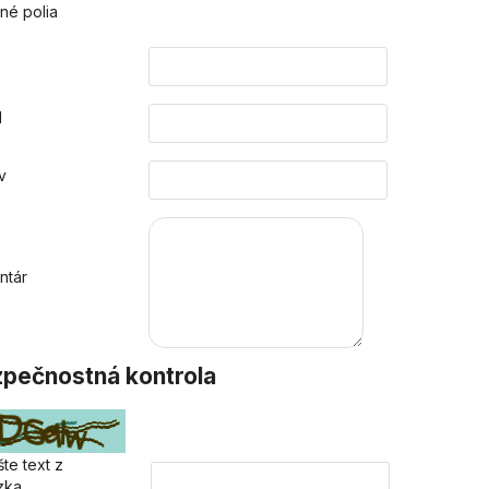
né polia
o
l
v
ntár
pečnostná kontrola
te text z
zka