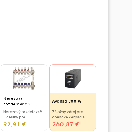
Nerezový
Avansa 700 W
rozdeľovač 5
cestný pre
Nerezový rozdeľovač
Záložný zdroj pre
podlahové
5 cestný pre
obehové čerpadlá
vykurovanie
92,91 €
podlahové
260,87 €
Avansa 700 W
vykurovanie
Technické údaje