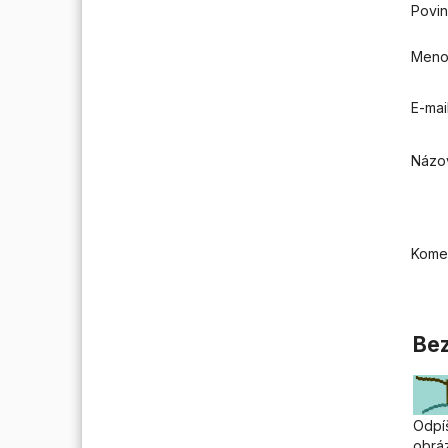
Povin
Men
E-mai
Názo
Kome
Bez
Odpíš
obrá