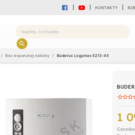
KONTAKTY
B2
/
Bez expanznej nádoby
/
Buderus Logamax E213-45
BUDER
1 0