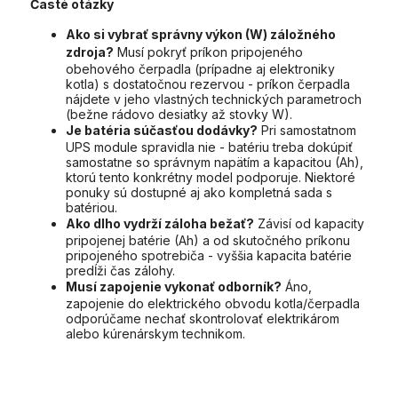
Časté otázky
Ako si vybrať správny výkon (W) záložného
zdroja?
Musí pokryť príkon pripojeného
obehového čerpadla (prípadne aj elektroniky
kotla) s dostatočnou rezervou - príkon čerpadla
nájdete v jeho vlastných technických parametroch
(bežne rádovo desiatky až stovky W).
Je batéria súčasťou dodávky?
Pri samostatnom
UPS module spravidla nie - batériu treba dokúpiť
samostatne so správnym napätím a kapacitou (Ah),
ktorú tento konkrétny model podporuje. Niektoré
ponuky sú dostupné aj ako kompletná sada s
batériou.
Ako dlho vydrží záloha bežať?
Závisí od kapacity
pripojenej batérie (Ah) a od skutočného príkonu
pripojeného spotrebiča - vyššia kapacita batérie
predĺži čas zálohy.
Musí zapojenie vykonať odborník?
Áno,
zapojenie do elektrického obvodu kotla/čerpadla
odporúčame nechať skontrolovať elektrikárom
alebo kúrenárskym technikom.