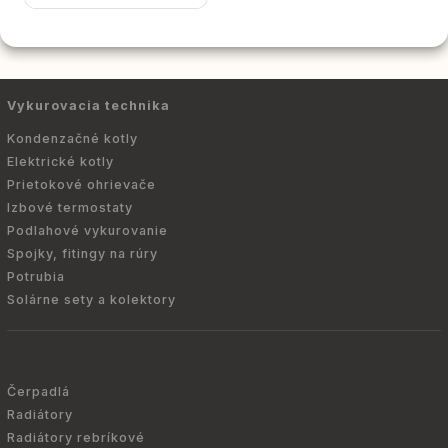
Vykurovacia technika
Kondenzačné kotly
Elektrické kotly
Prietokové ohrievače
Izbové termostaty
Podlahové vykurovanie
Spojky, fitingy na rúry
Potrubia
Solárne sety a kolektory
Čerpadlá
Radiátory
Radiátory rebríkové