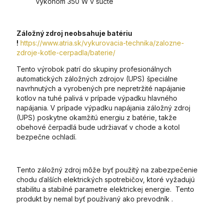
výkonom 350 W v súčte
Záložný zdroj neobsahuje batériu
!
https://www.atria.sk/vykurovacia-technika/zalozne-
zdroje-kotle-cerpadla/baterie/
Tento výrobok patrí do skupiny profesionálnych
automatických záložných zdrojov (UPS) špeciálne
navrhnutých a vyrobených pre nepretržité napájanie
kotlov na tuhé palivá v prípade výpadku hlavného
napájania. V prípade výpadku napájania záložný zdroj
(UPS) poskytne okamžitú energiu z batérie, takže
obehové čerpadlá bude udržiavať v chode a kotol
bezpečne ochladí.
Tento záložný zdroj môže byť použitý na zabezpečenie
chodu ďalších elektrických spotrebičov, ktoré vyžadujú
stabilitu a stabilné parametre elektrickej energie. Tento
produkt by nemal byť používaný ako prevodník .