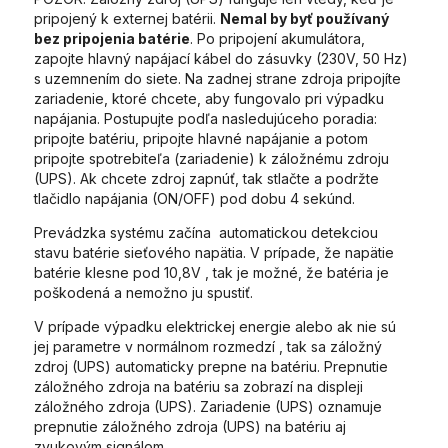
pripojený k externej batérii.
Nemal by byť používaný
bez pripojenia batérie
. Po pripojení akumulátora,
zapojte hlavný napájací kábel do zásuvky (230V, 50 Hz)
s uzemnením do siete. Na zadnej strane zdroja pripojíte
zariadenie, ktoré chcete, aby fungovalo pri výpadku
napájania. Postupujte podľa nasledujúceho poradia:
pripojte batériu, pripojte hlavné napájanie a potom
pripojte spotrebiteľa (zariadenie) k záložnému zdroju
(UPS). Ak chcete zdroj zapnúť, tak stlačte a podržte
tlačidlo napájania (ON/OFF) pod dobu 4 sekúnd.
Prevádzka systému začína automatickou detekciou
stavu batérie sieťového napätia. V prípade, že napätie
batérie klesne pod 10,8V , tak je možné, že batéria je
poškodená a nemožno ju spustiť.
V prípade výpadku elektrickej energie alebo ak nie sú
jej parametre v normálnom rozmedzí , tak sa záložný
zdroj (UPS) automaticky prepne na batériu. Prepnutie
záložného zdroja na batériu sa zobrazí na displeji
záložného zdroja (UPS). Zariadenie (UPS) oznamuje
prepnutie záložného zdroja (UPS) na batériu aj
zvukovým signálom.