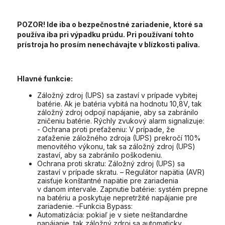
POZOR! Ide iba o bezpečnostné zariadenie, ktoré sa
používa iba pri výpadku prúdu. Pri používaní tohto
prístroja ho prosím nenechávajte v blízkosti paliva.
Hlavné funkcie:
Záložný zdroj (UPS) sa zastaví v prípade vybitej
batérie. Ak je batéria vybitá na hodnotu 10,8V, tak
záložný zdroj odpojí napájanie, aby sa zabránilo
zničeniu batérie. Rýchly zvukový alarm signalizuje:
- Ochrana proti preťaženiu: V prípade, že
zaťaženie záložného zdroja (UPS) prekročí 110%
menovitého výkonu, tak sa záložný zdroj (UPS)
zastaví, aby sa zabránilo poškodeniu.
Ochrana proti skratu: Záložný zdroj (UPS) sa
zastaví v prípade skratu. – Regulátor napätia (AVR)
zaisťuje konštantné napätie pre zariadenia
v danom intervale. Zapnutie batérie: systém prepne
na batériu a poskytuje nepretržité napájanie pre
zariadenie. –Funkcia Bypass:
Automatizácia: pokiaľ je v siete neštandardne
napájanie, tak záložný zdroj sa automaticky