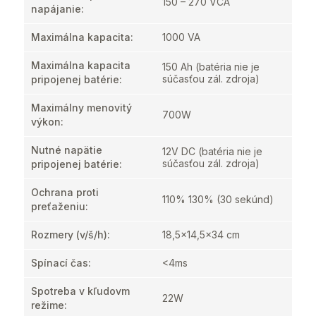
150 – 270 VCA
napájanie
:
Maximálna kapacita
:
1000 VA
Maximálna kapacita
150 Ah (batéria nie je
súčasťou zál. zdroja)
pripojenej batérie
:
Maximálny menovitý
700W
výkon
:
Nutné napätie
12V DC (batéria nie je
súčasťou zál. zdroja)
pripojenej batérie
:
Ochrana proti
110% 130% (30 sekúnd)
preťaženiu
:
Rozmery (v/š/h)
:
18,5x14,5x34 cm
Spínací čas
:
<4ms
Spotreba v kľudovm
22W
režime
: