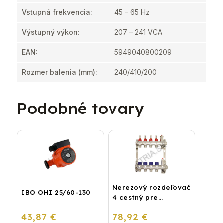
Vstupná frekvencia
:
45 – 65 Hz
Výstupný výkon
:
207 – 241 VCA
EAN
:
5949040800209
Rozmer balenia (mm)
:
240/410/200
Podobné tovary
Nerezový rozdeľovač
IBO OHI 25/60-130
4 cestný pre
podlahové
43,87 €
78,92 €
vykurovanie