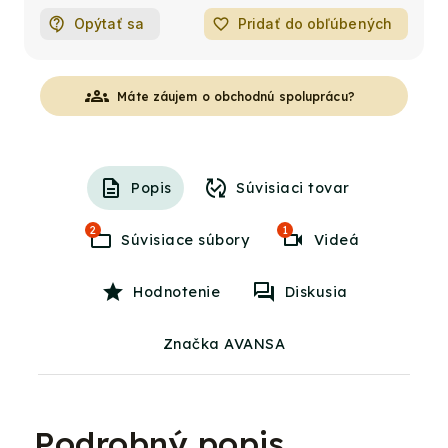
Opýtať sa
favorite_border
Pridať do obľúbených
groups
Máte záujem o obchodnú spoluprácu?
Popis
Súvisiaci tovar
2
1
Súvisiace súbory
Videá
Hodnotenie
Diskusia
Značka AVANSA
Podrobný popis