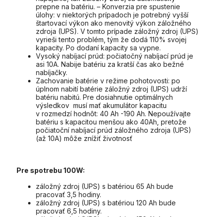
prepne na batériu. – Konverzia pre spustenie
úlohy: v niektorých prípadoch je potrebný vyšší
štartovací výkon ako menovitý výkon záložného
zdroja (UPS). V tomto prípade záložný zdroj (UPS)
vyrieši tento problém, tým že dodá 110% svojej
kapacity. Po dodaní kapacity sa vypne.
Vysoký nabíjací prúd: počiatočný nabíjací prúd je
asi 10A. Nabije batériu za kratší čas ako bežné
nabíjačky.
Zachovanie batérie v režime pohotovosti: po
úplnom nabití batérie záložný zdroj (UPS) udrží
batériu nabitú. Pre dosiahnutie optimálnych
výsledkov musí mať akumulátor kapacitu
v rozmedzí hodnôt: 40 Ah -190 Ah. Nepoužívajte
batériu s kapacitou menšou ako 40Ah, pretože
počiatoční nabíjací prúd záložného zdroja (UPS)
(až 10A) môže znížiť životnosť
Pre spotrebu 100W:
záložný zdroj (UPS) s batériou 65 Ah bude
pracovať 3,5 hodiny.
záložný zdroj (UPS) s batériou 120 Ah bude
pracovať 6,5 hodiny.