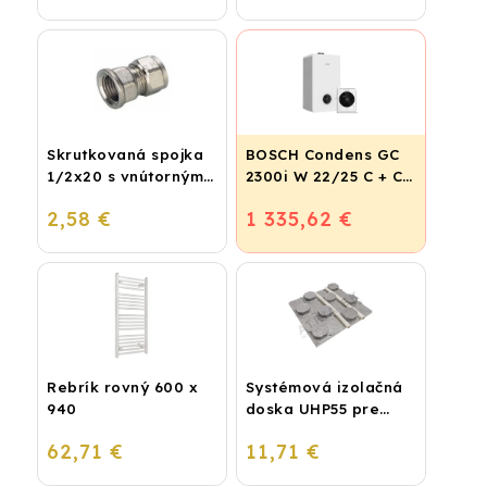
Skrutkovaná spojka
BOSCH Condens GC
1/2x20 s vnútorným
2300i W 22/25 C + CR
závitom
120
2,58 €
1 335,62 €
Rebrík rovný 600 x
Systémová izolačná
940
doska UHP55 pre
podlahové kúrenie
62,71 €
11,71 €
(STIROTERMAL
BASIC)