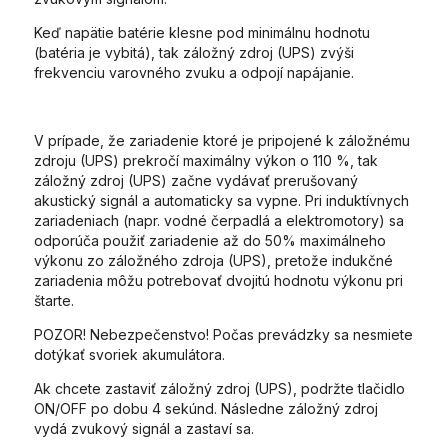
Keď napätie batérie klesne pod minimálnu hodnotu
(batéria je vybitá), tak záložný zdroj (UPS) zvýši
frekvenciu varovného zvuku a odpojí napájanie.
V prípade, že zariadenie ktoré je pripojené k záložnému
zdroju (UPS) prekročí maximálny výkon o 110 %, tak
záložný zdroj (UPS) začne vydávať prerušovaný
akustický signál a automaticky sa vypne. Pri induktívnych
zariadeniach (napr. vodné čerpadlá a elektromotory) sa
odporúča použiť zariadenie až do 50% maximálneho
výkonu zo záložného zdroja (UPS), pretože indukčné
zariadenia môžu potrebovať dvojitú hodnotu výkonu pri
štarte.
POZOR! Nebezpečenstvo! Počas prevádzky sa nesmiete
dotýkať svoriek akumulátora.
Ak chcete zastaviť záložný zdroj (UPS), podržte tlačidlo
ON/OFF po dobu 4 sekúnd. Následne záložný zdroj
vydá zvukový signál a zastaví sa.