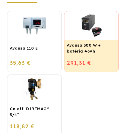
Avansa 500 W +
Avansa 110 E
batéria 46Ah
35,63 €
291,31 €
Caleffi DIRTMAG®
3/4"
118,82 €