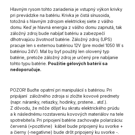
Hlavným rysom tohto zariadenia je vstupný výkon krivky
pri prevádzke na batériu. Krivka je čistá sínusoida,
totožná s hlavným zdrojom elektrickej siete z vášho
domu. Keď je hlavná energia z vášho domu zapnutá, tak
záložný zdroj bude nabíjať batériu a zabezpečí
dlhotrvajúcu životnosť batérie. Záložný zdroj (UPS)
pracuje len s externou batériou 12V (pre model 1050 W s
batériou 24V). Mal by byť použitý len olovený typ
batérie, pretože záložný zdroj je určený pre nabíjanie
tohto typu batérie.
Použitie gélových batérií sa
nedoporučuje.
POZOR! Buďte opatrní pri manipulácií s batériou. Pri
pripájaní záložného zdroja si zložte kovové predmety
(napr. náramky, retiazky, hodinky, prstene... atď.).
Z dôvodu, že môže dôjsť ku skratu elektrického prúdu
a k následnému rozstaveniu kovových materiálov na tele
spotrebiteľa. Pri pripojení batérie zachovajte polarizáciu:
červená (+pozitívne) kábel bude pripojený ku svorke +
a čierny (-negatívne) bude drôt pripojený ku svorke -.