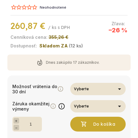
Neohodnotené
260,87 €
/ ks
–26 %
355,26 €
Skladom ZA
(12 ks)
whatshot
Dnes zakúpilo
17
zákazníkov.
Možnosť vrátenia do
30 dní
Záruka okamžitej
info
výmeny
+
−