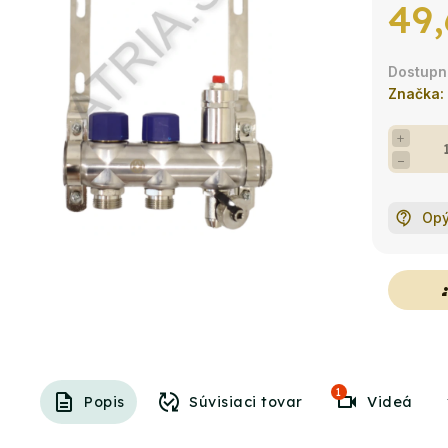
49,
Značka:
+
−
Opý
g
1
Popis
Súvisiaci tovar
Videá