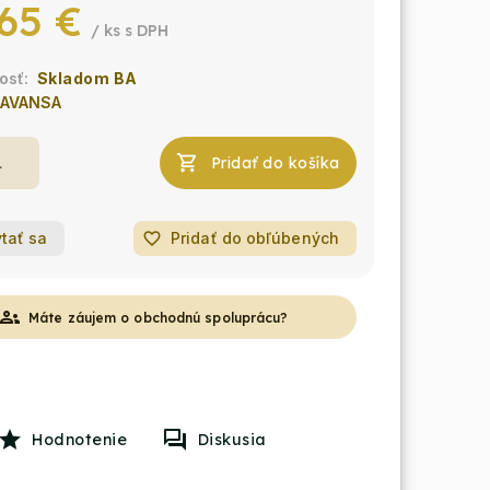
65 €
/ ks
Skladom BA
AVANSA
Pridať do košíka
tať sa
favorite_border
Pridať do obľúbených
roups
Máte záujem o obchodnú spoluprácu?
Hodnotenie
Diskusia