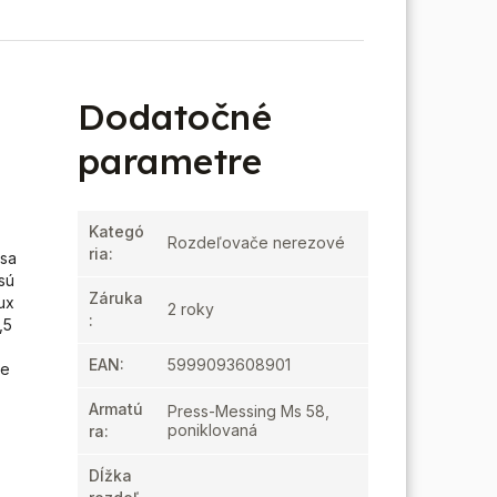
Dodatočné
parametre
Kategó
Rozdeľovače nerezové
ria
:
 sa
sú
Záruka
ux
2 roky
:
,5
EAN
:
5999093608901
ie
Armatú
Press-Messing Ms 58,
poniklovaná
ra
:
Dĺžka