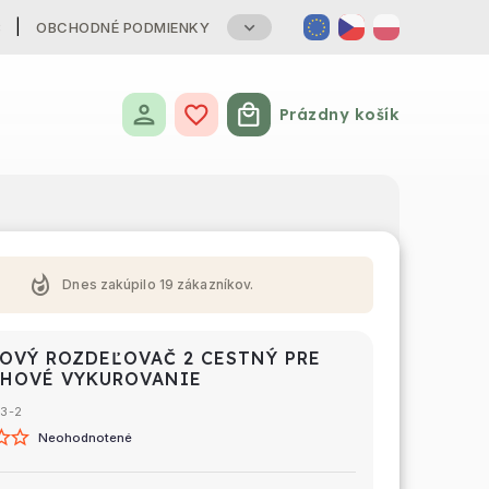
B
OBCHODNÉ PODMIENKY
Prázdny košík
Nákupný košík
whatshot
Dnes zakúpilo
19
zákazníkov.
OVÝ ROZDEĽOVAČ 2 CESTNÝ PRE
HOVÉ VYKUROVANIE
03-2
Neohodnotené