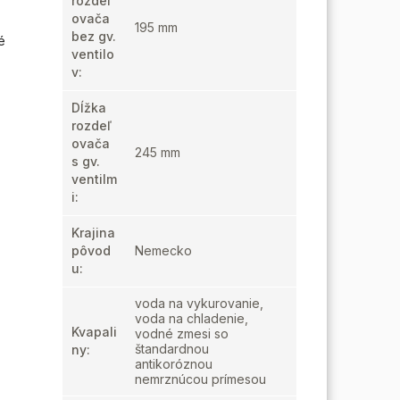
rozdeľ
ovača
195 mm
bez gv.
é
ventilo
v
:
Dĺžka
rozdeľ
ovača
245 mm
s gv.
ventilm
i
:
Krajina
pôvod
Nemecko
u
:
voda na vykurovanie,
voda na chladenie,
Kvapali
vodné zmesi so
štandardnou
ny
:
antikoróznou
nemrznúcou prímesou