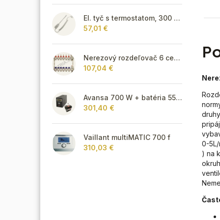
El. tyč s termostatom, 300 W - biela
57,01 €
Po
Nerezový rozdeľovač 6 cestný pre podlahové vykurovanie
107,04 €
Nere
Rozde
Avansa 700 W + batéria 55Ah
normy
301,40 €
druhy
pripá
vybav
Vaillant multiMATIC 700 f
0-5L/
310,03 €
) na 
okruh
venti
Neme
Čast