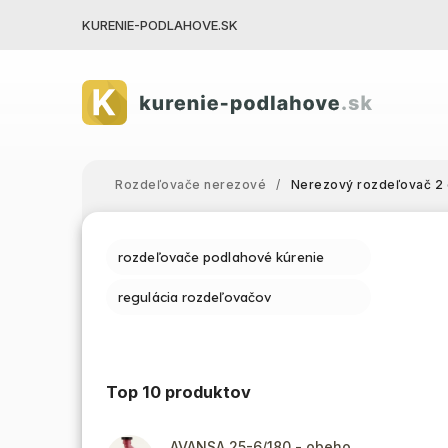
KURENIE-PODLAHOVE.SK
Rozdeľovače nerezové
/
Nerezový rozdeľovač 2 
rozdeľovače podlahové kúrenie
regulácia rozdeľovačov
Top 10 produktov
AVANSA 25-6/180 - obehové čerpadlo, pripojovací závit 6/4"