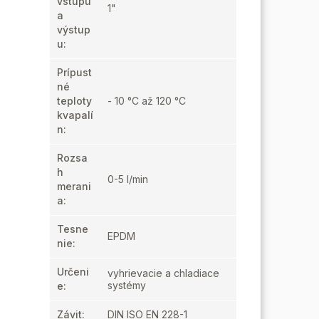
vstupu
1"
a
výstup
u
:
Prípust
né
teploty
- 10 °C až 120 °C
kvapalí
n
:
Rozsa
h
0-5 l/min
merani
a
:
Tesne
EPDM
nie
:
Určeni
vyhrievacie a chladiace
systémy
e
:
Závit
:
DIN ISO EN 228-1