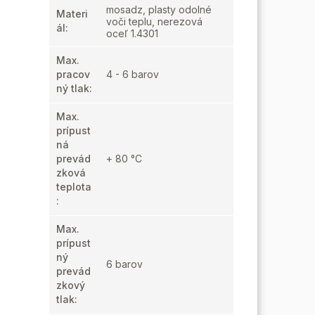
mosadz, plasty odolné
Materi
voči teplu, nerezová
ál
:
oceľ 1.4301
Max.
pracov
4 - 6 barov
ný tlak
:
Max.
prípust
ná
prevád
+ 80 °C
zková
teplota
:
Max.
prípust
ný
6 barov
prevád
zkový
tlak
: