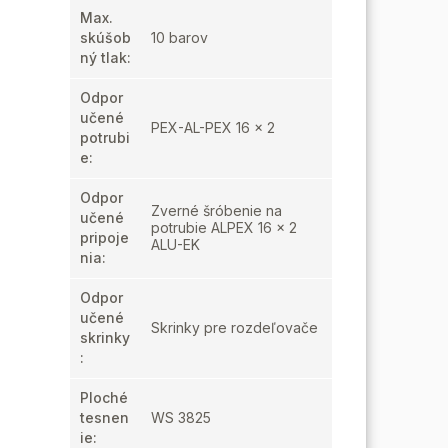
Max.
skúšob
10 barov
ný tlak
:
Odpor
učené
PEX-AL-PEX 16 x 2
potrubi
e
:
Odpor
Zverné šróbenie na
učené
potrubie ALPEX 16 x 2
pripoje
ALU-EK
nia
:
Odpor
učené
Skrinky pre rozdeľovače
skrinky
:
Ploché
tesnen
WS 3825
ie
: