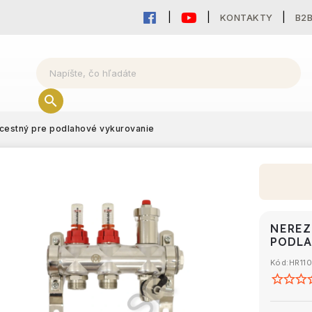
KONTAKTY
B2
cestný pre podlahové vykurovanie
NEREZ
PODLA
Kód:
HR11