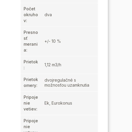
Počet
okruho
dva
v
:
Presno
sť
+/- 10 %
merani
a
:
Prietok
1,12 m3/h
:
Prietok
dvojregulačné s
možnosťou uzamknutia
omery
:
Pripoje
nie
Ek, Eurokonus
vetiev
:
Pripoje
nie