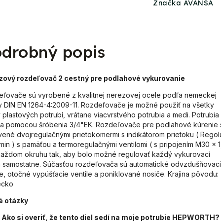
Značka AVANSA
drobný popis
zový rozdeľovač 2 cestný pre podlahové vykurovanie
ľovače sú vyrobené z kvalitnej nerezovej ocele podľa nemeckej
 DIN EN 1264-4:2009-11. Rozdeľovače je možné použiť na všetky
 plastových potrubí, vrátane viacvrstvého potrubia a medi. Potrubia
ja pomocou šróbenia 3/4"EK. Rozdeľovače pre podlahové kúrenie 
ené dvojregulačnými prietokomermi s indikátorom prietoku ( Regol
min ) s pamäťou a termoregulačnými ventilomi ( s pripojením M30 x 1
každom okruhu tak, aby bolo možné regulovať každý vykurovací
 samostatne. Súčasťou rozdeľovača sú automatické odvzdušňovac
le, otočné vypúšťacie ventile a poniklované nosiče. Krajina pôvodu:
cko
é otázky
Ako si overiť, že tento diel sedí na moje potrubie HEPWORTH?