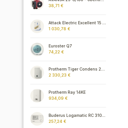
38,71 €
Attack Electric Excellent 15 kW
1 030,78 €
Euroster Q7
74,22 €
Protherm Tiger Condens 20/26 KKZ 42
2 330,23 €
Protherm Ray 14KE
934,09 €
Buderus Logamatic RC 310 s FA snímačom,biely
257,24 €