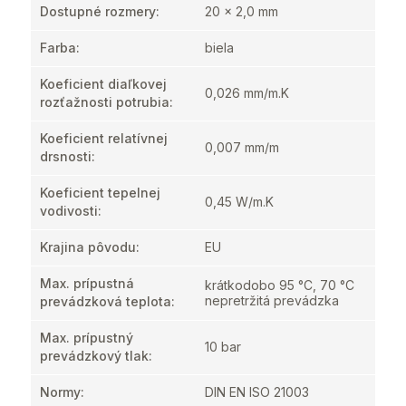
Dostupné rozmery
:
20 x 2,0 mm
Farba
:
biela
Koeficient diaľkovej
0,026 mm/m.K
rozťažnosti potrubia
:
Koeficient relatívnej
0,007 mm/m
drsnosti
:
Koeficient tepelnej
0,45 W/m.K
vodivosti
:
Krajina pôvodu
:
EU
Max. prípustná
krátkodobo 95 °C, 70 °C
nepretržitá prevádzka
prevádzková teplota
:
Max. prípustný
10 bar
prevádzkový tlak
:
Normy
:
DIN EN ISO 21003