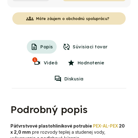
groups
Máte záujem o obchodnú spoluprácu?
Popis
Súvisiaci tovar
1
Videá
Hodnotenie
Diskusia
Podrobný popis
Päťvrstvové plastohliníkové potrubie
PEX-AL-PEX
20
x 2,0 mm
pre rozvody teplej a studenej vody,