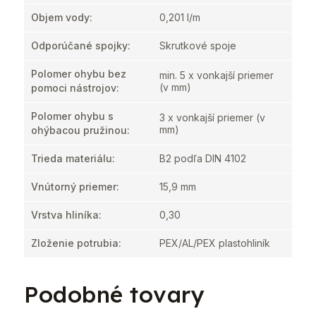
Objem vody
:
0,201 l/m
Odporúčané spojky
:
Skrutkové spoje
Polomer ohybu bez
min. 5 x vonkajší priemer
(v mm)
pomoci nástrojov
:
Polomer ohybu s
3 x vonkajší priemer (v
mm)
ohýbacou pružinou
:
Trieda materiálu
:
B2 podľa DIN 4102
Vnútorný priemer
:
15,9 mm
Vrstva hliníka
:
0,30
Zloženie potrubia
:
PEX/AL/PEX plastohliník
Podobné tovary