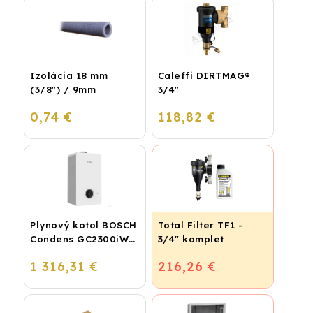
Izolácia 18 mm
Caleffi DIRTMAG®
(3/8") / 9mm
3/4"
0,74 €
118,82 €
Plynový kotol BOSCH
Total Filter TF1 -
Condens GC2300iW
3/4" komplet
24 P - Závesný
1 316,31 €
216,26 €
kondenzačný
vykurovací kotol