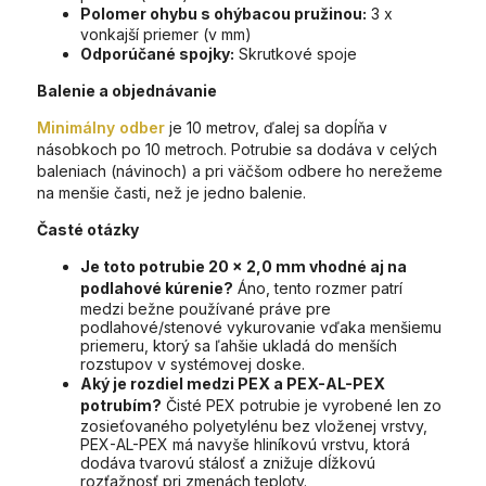
Polomer ohybu s ohýbacou pružinou:
3 x
vonkajší priemer (v mm)
Odporúčané spojky:
Skrutkové spoje
Balenie a objednávanie
Minimálny odber
je 10 metrov, ďalej sa dopĺňa v
násobkoch po 10 metroch. Potrubie sa dodáva v celých
baleniach (návinoch) a pri väčšom odbere ho nerežeme
na menšie časti, než je jedno balenie.
Časté otázky
Je toto potrubie 20 x 2,0 mm vhodné aj na
podlahové kúrenie?
Áno, tento rozmer patrí
medzi bežne používané práve pre
podlahové/stenové vykurovanie vďaka menšiemu
priemeru, ktorý sa ľahšie ukladá do menších
rozstupov v systémovej doske.
Aký je rozdiel medzi PEX a PEX-AL-PEX
potrubím?
Čisté PEX potrubie je vyrobené len zo
zosieťovaného polyetylénu bez vloženej vrstvy,
PEX-AL-PEX má navyše hliníkovú vrstvu, ktorá
dodáva tvarovú stálosť a znižuje dĺžkovú
rozťažnosť pri zmenách teploty.