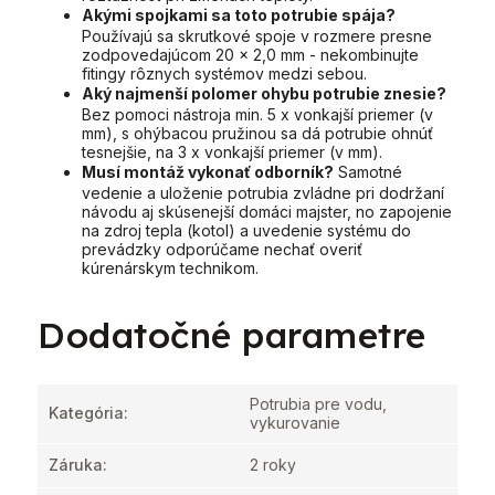
Akými spojkami sa toto potrubie spája?
Používajú sa skrutkové spoje v rozmere presne
zodpovedajúcom 20 x 2,0 mm - nekombinujte
fitingy rôznych systémov medzi sebou.
Aký najmenší polomer ohybu potrubie znesie?
Bez pomoci nástroja min. 5 x vonkajší priemer (v
mm), s ohýbacou pružinou sa dá potrubie ohnúť
tesnejšie, na 3 x vonkajší priemer (v mm).
Musí montáž vykonať odborník?
Samotné
vedenie a uloženie potrubia zvládne pri dodržaní
návodu aj skúsenejší domáci majster, no zapojenie
na zdroj tepla (kotol) a uvedenie systému do
prevádzky odporúčame nechať overiť
kúrenárskym technikom.
Dodatočné parametre
Potrubia pre vodu,
Kategória
:
vykurovanie
Záruka
:
2 roky