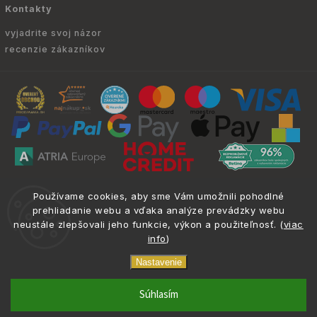
Kontakty
vyjadrite svoj názor
recenzie zákazníkov
Copyright © 2010 -
2026
ATRIA.SK
|
. Všetky
info@atria.sk
Používame cookies, aby sme Vám umožnili pohodlné
práva vyhradené.
prehliadanie webu a vďaka analýze prevádzky webu
neustále zlepšovali jeho funkcie, výkon a použiteľnosť. (
viac
info
)
Nastavenie
Zverné
_component
phone
email
0917 133 662
info@atria.sk
Súhlasím
šróbenie