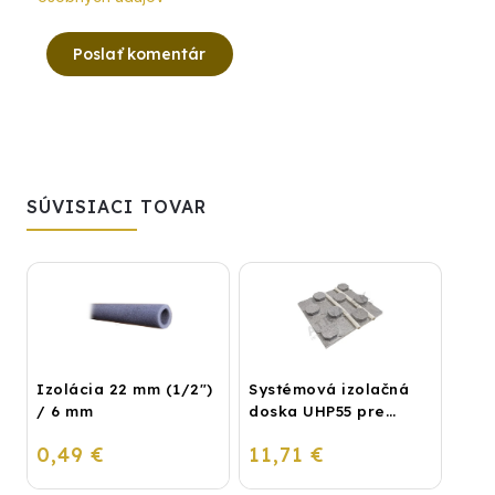
Poslať komentár
SÚVISIACI TOVAR
Izolácia 22 mm (1/2")
Systémová izolačná
/ 6 mm
doska UHP55 pre
podlahové kúrenie
0,49 €
11,71 €
(STIROTERMAL BASIC)