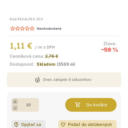
Kód:
PEXALPEX 203
Neohodnotené
1,11 €
/ m
–59 %
2,76 €
Skladom
(3569 m)
whatshot
Dnes zakúpilo
9
zákazníkov.
+
−
Opýtať sa
favorite_border
Pridať do obľúbených