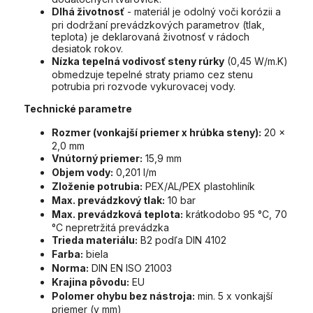
Dlhá životnosť
- materiál je odolný voči korózii a
pri dodržaní prevádzkových parametrov (tlak,
teplota) je deklarovaná životnosť v rádoch
desiatok rokov.
Nízka tepelná vodivosť steny rúrky
(0,45 W/m.K)
obmedzuje tepelné straty priamo cez stenu
potrubia pri rozvode vykurovacej vody.
Technické parametre
Rozmer (vonkajší priemer x hrúbka steny):
20 x
2,0 mm
Vnútorný priemer:
15,9 mm
Objem vody:
0,201 l/m
Zloženie potrubia:
PEX/AL/PEX plastohliník
Max. prevádzkový tlak:
10 bar
Max. prevádzková teplota:
krátkodobo 95 °C, 70
°C nepretržitá prevádzka
Trieda materiálu:
B2 podľa DIN 4102
Farba:
biela
Norma:
DIN EN ISO 21003
Krajina pôvodu:
EU
Polomer ohybu bez nástroja:
min. 5 x vonkajší
priemer (v mm)