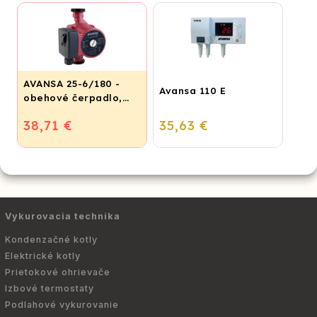
AVANSA 25-6/180 -
Avansa 110 E
obehové čerpadlo,
pripojovací závit 6/4"
38,71 €
35,63 €
Vykurovacia technika
Kondenzačné kotly
Elektrické kotly
Prietokové ohrievače
Izbové termostaty
Podlahové vykurovanie