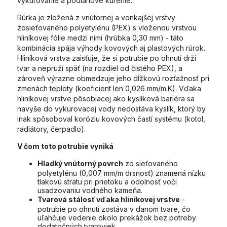
vykurovanie a podlahové kúrenie.
Rúrka je zložená z vnútornej a vonkajšej vrstvy
zosieťovaného polyetylénu (PEX) s vloženou vrstvou
hliníkovej fólie medzi nimi (hrúbka 0,30 mm) - táto
kombinácia spája výhody kovových aj plastových rúrok.
Hliníková vrstva zaisťuje, že si potrubie po ohnutí drží
tvar a nepruží späť (na rozdiel od čistého PEX), a
zároveň výrazne obmedzuje jeho dĺžkovú rozťažnosť pri
zmenách teploty (koeficient len 0,026 mm/m.K). Vďaka
hliníkovej vrstve pôsobiacej ako kyslíková bariéra sa
navyše do vykurovacej vody nedostáva kyslík, ktorý by
inak spôsoboval koróziu kovových častí systému (kotol,
radiátory, čerpadlo).
V čom toto potrubie vyniká
Hladký vnútorný povrch
zo sieťovaného
polyetylénu (0,007 mm/m drsnosť) znamená nízku
tlakovú stratu pri prietoku a odolnosť voči
usadzovaniu vodného kameňa.
Tvarová stálosť vďaka hliníkovej vrstve
-
potrubie po ohnutí zostáva v danom tvare, čo
uľahčuje vedenie okolo prekážok bez potreby
dodatočných tvaroviek.