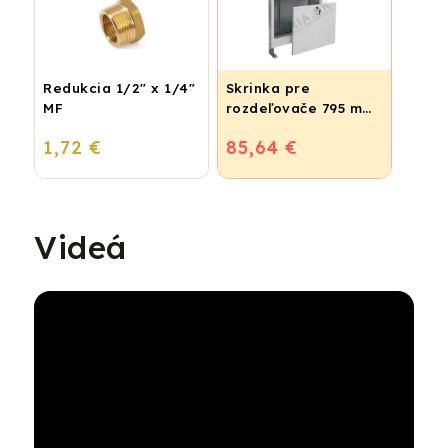
Redukcia 1/2" x 1/4"
Skrinka pre
MF
rozdeľovače 795 mm
- podomietková
1,72 €
85,64 €
Videá