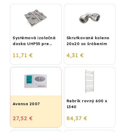
Systémová izolačná
Skrutkované koleno
doska UHP55 pre
20x20 so šróbením
podlahové kúrenie
11,71 €
4,31 €
(STIROTERMAL
BASIC)
Rebrík rovný 600 x
Avansa 2007
1340
27,52 €
84,37 €