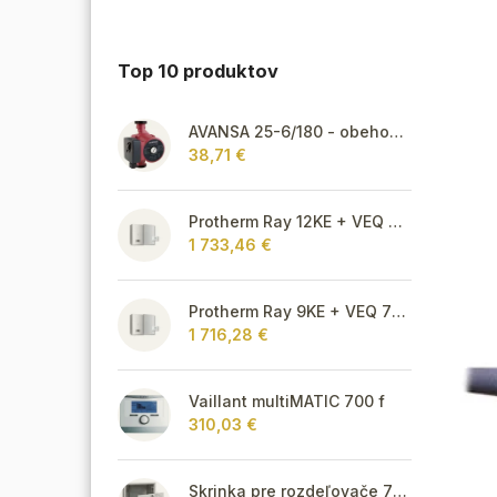
Top 10 produktov
AVANSA 25-6/180 - obehové čerpadlo, pripojovací závit 6/4"
38,71 €
Protherm Ray 12KE + VEQ 75 + Thermolink P
1 733,46 €
Protherm Ray 9KE + VEQ 75 + Thermolink P
1 716,28 €
Vaillant multiMATIC 700 f
310,03 €
Skrinka pre rozdeľovače 715 mm - podomietková