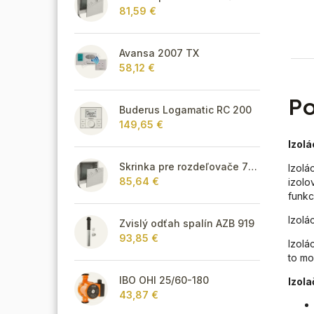
81,59 €
Avansa 2007 TX
58,12 €
Po
Buderus Logamatic RC 200
149,65 €
Izolá
Skrinka pre rozdeľovače 795 mm - podomietková
Izolá
85,64 €
izolo
funkc
Izolá
Zvislý odťah spalín AZB 919
93,85 €
Izolá
to mo
IBO OHI 25/60-180
Izola
43,87 €