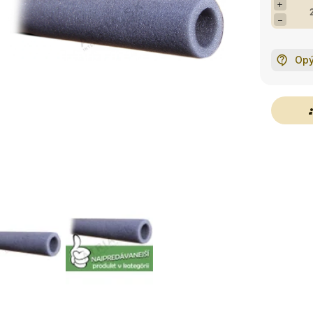
+
−
Opý
g