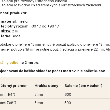
izoláciu pre rozvody ústredného kúrenia
izolácia rozvodov chladiarenských a klimatizačných zariadení
nosti produktu:
materiál:
mirelon
teplotný rozsah:
-30 °C do +90 °C
dĺžka:
2 m
farba:
šedá
otrubie o priemere 15 mm je nutné použiť izoláciu o priemere 18 mm.
riemer potrubia 18 mm je nutné použiť izoláciu o priemere 22 mm. Atď
málny odber
je 2 metre.
bjednávaní do košíka vkladáte počet metrov, nie počet kusov.
útorný priemer
Hrúbka steny
Balenie ( bm v balení )
 mm (1/4")
5 mm
600
 mm (3/8")
5 mm
500