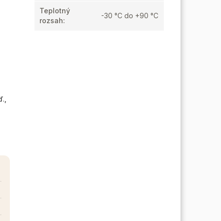
Teplotný
-30 °C do +90 °C
rozsah
:
.,