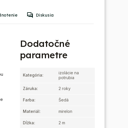
dnotenie
Diskusia
Dodatočné
parametre
izolácie na
ou
Kategória
:
potrubia
Záruka
:
2 roky
je
Farba
:
Šedá
Materiál
:
mirelon
Dĺžka
:
2 m