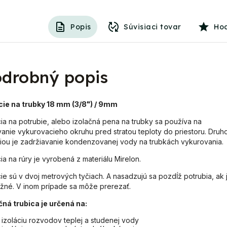
Popis
Súvisiaci tovar
Ho
drobný popis
cie na trubky 18 mm (3/8") / 9mm
cia na potrubie, alebo izolačná pena na trubky sa používa na
vanie vykurovacieho okruhu pred stratou teploty do priestoru. Druh
iou je zadržiavanie kondenzovanej vody na trubkách vykurovania.
cia na rúry je vyrobená z materiálu Mirelon.
cie sú v dvoj metrových tyčiach. A nasadzujú sa pozdĺž potrubia, ak 
žné. V inom prípade sa môže prerezať.
čná trubica je určená na:
izoláciu rozvodov teplej a studenej vody