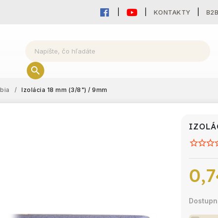
KONTAKTY
B2
ubia
/
Izolácia 18 mm (3/8") / 9mm
IZOLÁ
0,7