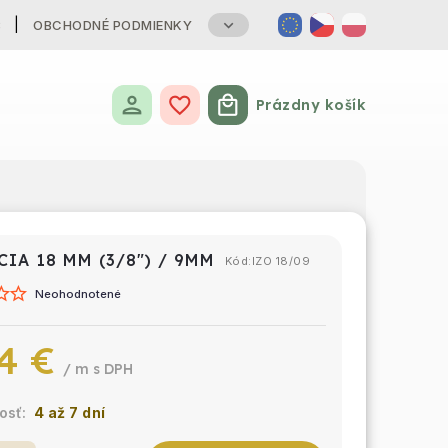
B
OBCHODNÉ PODMIENKY
Prázdny košík
Nákupný košík
CIA 18 MM (3/8") / 9MM
Kód:
IZO 18/09
Neohodnotené
4 €
/ m
4 až 7 dní