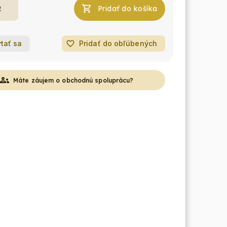
Pridať do košíka
tať sa
favorite_border
Pridať do obľúbených
roups
Máte záujem o obchodnú spoluprácu?