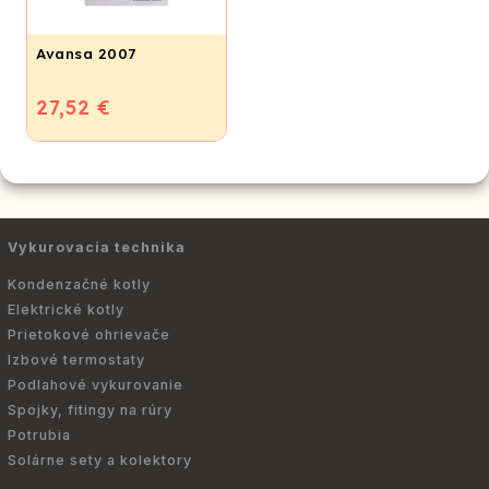
Avansa 2007
27,52 €
Vykurovacia technika
Kondenzačné kotly
Elektrické kotly
Prietokové ohrievače
Izbové termostaty
Podlahové vykurovanie
Spojky, fitingy na rúry
Potrubia
Solárne sety a kolektory