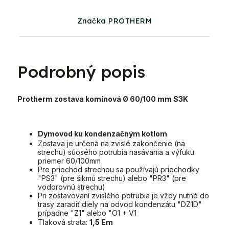
Značka PROTHERM
Podrobný popis
Protherm zostava komínová Ø 60/100 mm S3K
Dymovod ku kondenzačným kotlom
Zostava je určená na zvislé zakončenie (na
strechu) súosého potrubia nasávania a výfuku
priemer 60/100mm
Pre priechod strechou sa používajú priechodky
"PS3" (pre šikmú strechu) alebo "PR3" (pre
vodorovnú strechu)
Pri zostavovaní zvislého potrubia je vždy nutné do
trasy zaradiť diely na odvod kondenzátu "DZ1D"
prípadne "Z1" alebo "O1 + V1
Tlaková strata:
1,5 Em