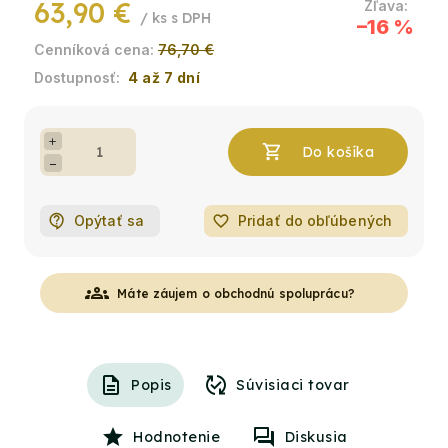
63,90 €
/ ks
–16 %
76,70 €
4 až 7 dní
+
−
Opýtať sa
favorite_border
Pridať do obľúbených
groups
Máte záujem o obchodnú spoluprácu?
Popis
Súvisiaci tovar
Hodnotenie
Diskusia