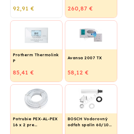
podlahové
92,91 €
260,87 €
vykurovanie
Protherm Thermolink
Avansa 2007 TX
P
85,41 €
58,12 €
Potrubie PEX-AL-PEX
BOSCH Vodorovný
16 x 2 pre
odťah spalín 60/100
vykurovanie,
dĺžka 310-505mm