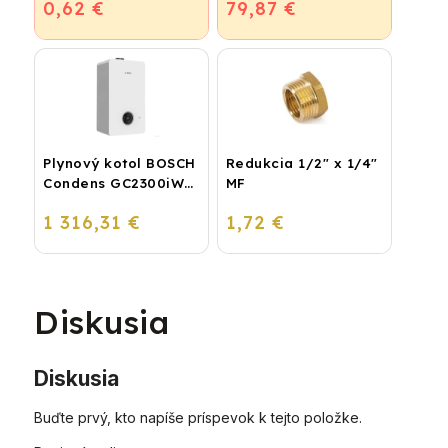
0,62 €
79,87 €
podlahové kúrenie a
vodu
Plynový kotol BOSCH
Redukcia 1/2" x 1/4"
Condens GC2300iW
MF
24 P - Závesný
1 316,31 €
1,72 €
kondenzačný
vykurovací kotol
Diskusia
Diskusia
Buďte prvý, kto napíše príspevok k tejto položke.