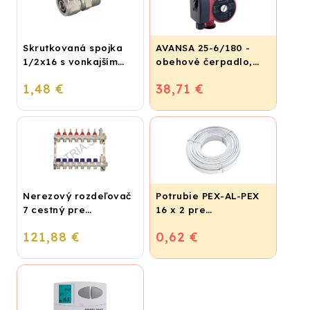
Skrutkovaná spojka
AVANSA 25-6/180 -
1/2x16 s vonkajším
obehové čerpadlo,
závitom
pripojovací závit 6/4"
1,48 €
38,71 €
Nerezový rozdeľovač
Potrubie PEX-AL-PEX
7 cestný pre
16 x 2 pre
podlahové
vykurovanie,
121,88 €
0,62 €
vykurovanie
podlahové kúrenie a
vodu