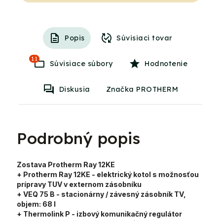
Popis
Súvisiaci tovar
11
Súvisiace súbory
Hodnotenie
Diskusia
Značka PROTHERM
Podrobný popis
Zostava Protherm Ray 12KE
+ Protherm Ray 12KE
- elektrický kotol s možnosťou
prípravy TUV v externom zásobníku
+ VEQ 75 B
- stacionárny / závesný zásobník TV,
objem:
68
l
+ Thermolink P
- izbový komunikačný regulátor