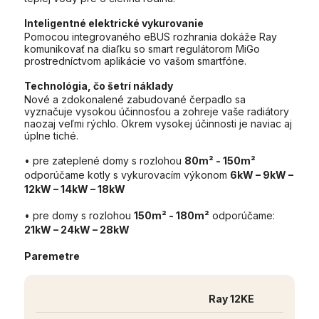
Inteligentné elektrické vykurovanie
Pomocou integrovaného eBUS rozhrania dokáže Ray
komunikovať na diaľku so smart regulátorom MiGo
prostredníctvom aplikácie vo vašom smartfóne.
Technológia, čo šetrí náklady
Nové a zdokonalené zabudované čerpadlo sa
vyznačuje vysokou účinnosťou a zohreje vaše radiátory
naozaj veľmi rýchlo. Okrem vysokej účinnosti je naviac aj
úplne tiché.
• pre zateplené domy s rozlohou
80m² - 150m²
odporúčame kotly s vykurovacím výkonom
6kW – 9kW –
12kW – 14kW – 18kW
• pre domy s rozlohou
150m² - 180m²
odporúčame:
21kW – 24kW – 28kW
Paremetre
Ray 12KE