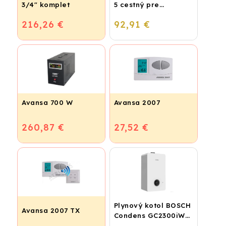
3/4" komplet
5 cestný pre
podlahové
216,26 €
92,91 €
vykurovanie
Avansa 700 W
Avansa 2007
260,87 €
27,52 €
Plynový kotol BOSCH
Avansa 2007 TX
Condens GC2300iW
24 P - Závesný