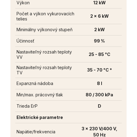
Výkon
12 kW
Počet a výkon vykurovacích
2 x 6 kW
telies
Minimálny výkonový stupeň
2 kW
Účinnosť
99 %
Nastaviteľný rozsah teploty
25 - 85 °C
VV
Nastaviteľný rozsah teploty
35 - 70 °C *
TV
Expanzná nádoba
8 l
Min/max. prácovný tlak
80 / 300 kPa
Trieda ErP
D
Elektrické parametre
3 x 230 V/400 V,
Napätie/frekvencia
50 Hz