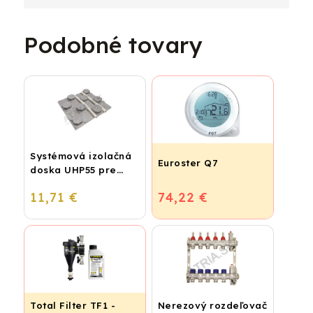
Podobné tovary
Systémová izolačná
Euroster Q7
doska UHP55 pre
podlahové kúrenie
11,71 €
74,22 €
(STIROTERMAL
BASIC)
Total Filter TF1 -
Nerezový rozdeľovač