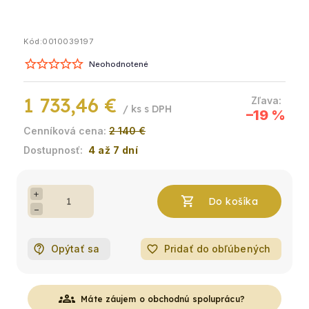
Kód:
0010039197
Neohodnotené
1 733,46 €
/ ks
–19 %
2 140 €
4 až 7 dní
+
−
Opýtať sa
favorite_border
Pridať do obľúbených
groups
Máte záujem o obchodnú spoluprácu?