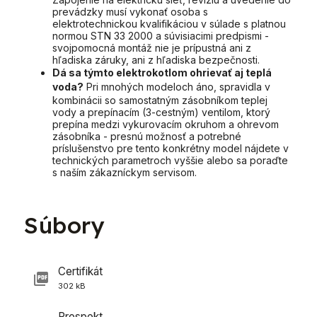
prevádzky musí vykonať osoba s
elektrotechnickou kvalifikáciou v súlade s platnou
normou STN 33 2000 a súvisiacimi predpismi -
svojpomocná montáž nie je prípustná ani z
hľadiska záruky, ani z hľadiska bezpečnosti.
Dá sa týmto elektrokotlom ohrievať aj teplá
voda?
Pri mnohých modeloch áno, spravidla v
kombinácii so samostatným zásobníkom teplej
vody a prepínacím (3-cestným) ventilom, ktorý
prepína medzi vykurovacím okruhom a ohrevom
zásobníka - presnú možnosť a potrebné
príslušenstvo pre tento konkrétny model nájdete v
technických parametroch vyššie alebo sa poraďte
s naším zákazníckym servisom.
Súbory
Certifikát
302 kB
Prospekt