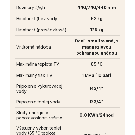
Rozmery š/v/h
440/740/440 mm
Hmotnosť (bez vody)
52 kg
Hmotnosť (prevádzková)
125 kg
Oceľ, smaltovaná, s
Vnútorná nádoba
magnéziovou
ochrannou anódou
Maximálna teplota TV
85 °C
Maximálny tlak TV
1 MPa (10 bar)
Pripojenie vykurovacej
R 3/4“
vody
Pripojenie teplej vody
R 3/4“
Straty energie v
0,8 KWh/24hod
pohotovostnom režime
Výstupný výkon teplej
vody (65 °C teplota