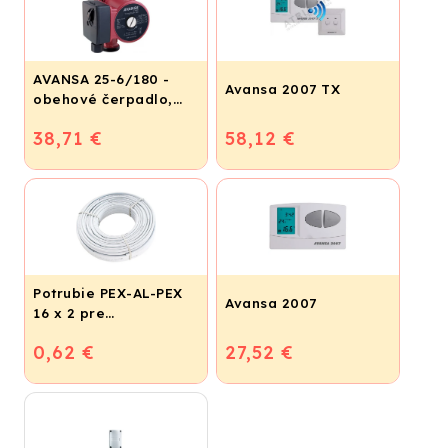
AVANSA 25-6/180 -
Avansa 2007 TX
obehové čerpadlo,
pripojovací závit 6/4"
38,71 €
58,12 €
Potrubie PEX-AL-PEX
Avansa 2007
16 x 2 pre
vykurovanie,
0,62 €
27,52 €
podlahové kúrenie a
vodu