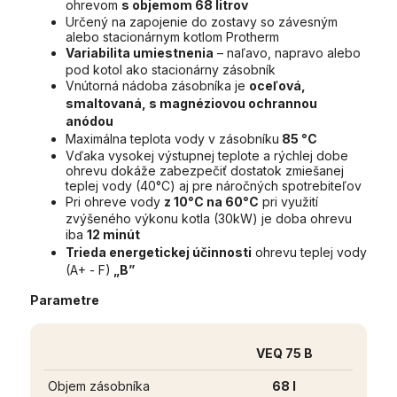
ohrevom
s objemom 68 litrov
Určený na zapojenie do zostavy so závesným
alebo stacionárnym kotlom Protherm
Variabilita umiestnenia
– naľavo, napravo alebo
pod kotol ako stacionárny zásobník
Vnútorná nádoba zásobníka je
oceľová,
smaltovaná, s magnéziovou ochrannou
anódou
Maximálna teplota vody v zásobníku
85 °C
Vďaka vysokej výstupnej teplote a rýchlej dobe
ohrevu dokáže zabezpečiť dostatok zmiešanej
teplej vody (40°C) aj pre náročných spotrebiteľov
Pri ohreve vody
z 10°C na 60°C
pri využití
zvýšeného výkonu kotla (30kW) je doba ohrevu
iba
12 minút
Trieda energetickej účinnosti
ohrevu teplej vody
(A+ - F)
„B”
Parametre
VEQ 75 B
Objem zásobníka
68 l