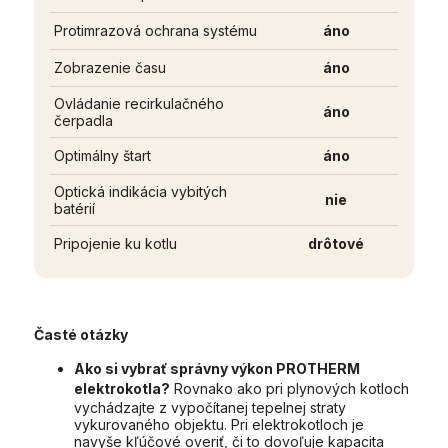
Protimrazová ochrana systému
áno
Zobrazenie času
áno
Ovládanie recirkulačného
áno
čerpadla
Optimálny štart
áno
Optická indikácia vybitých
nie
batérií
Pripojenie ku kotlu
drôtové
Časté otázky
Ako si vybrať správny výkon PROTHERM
elektrokotla?
Rovnako ako pri plynových kotloch
vychádzajte z vypočítanej tepelnej straty
vykurovaného objektu. Pri elektrokotloch je
navyše kľúčové overiť, či to dovoľuje kapacita