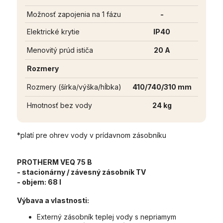
Možnosť zapojenia na 1 fázu
-
Elektrické krytie
IP40
Menovitý prúd ističa
20 A
Rozmery
Rozmery (šírka/výška/hĺbka)
410/740/310 mm
Hmotnosť bez vody
24 kg
*platí pre ohrev vody v prídavnom zásobníku
PROTHERM VEQ 75 B
- stacionárny / závesný zásobník TV
- objem:
68 l
Výbava a vlastnosti:
Externý zásobník teplej vody s nepriamym