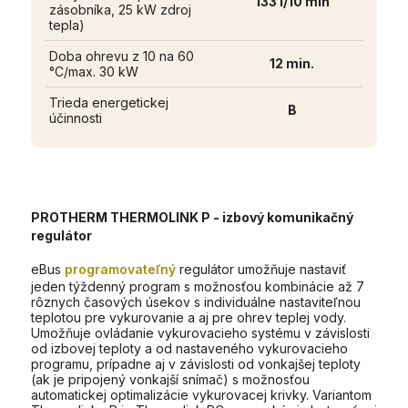
133 l/10 min
zásobníka, 25 kW zdroj
tepla)
Doba ohrevu z 10 na 60
12 min.
°C/max. 30 kW
Trieda energetickej
B
účinnosti
PROTHERM THERMOLINK P
- izbový komunikačný
regulátor
eBus
programovateľný
regulátor umožňuje nastaviť
jeden týždenný program s možnosťou kombinácie až 7
rôznych časových úsekov s individuálne nastaviteľnou
teplotou pre vykurovanie a aj pre ohrev teplej vody.
Umožňuje ovládanie vykurovacieho systému v závislosti
od izbovej teploty a od nastaveného vykurovacieho
programu, prípadne aj v závislosti od vonkajšej teploty
(ak je pripojený vonkajší snímač) s možnosťou
automatickej optimalizácie vykurovacej krivky. Variantom