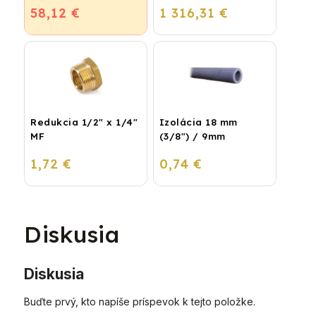
58,12 €
1 316,31 €
kondenzačný
vykurovací kotol
Redukcia 1/2" x 1/4"
Izolácia 18 mm
MF
(3/8") / 9mm
1,72 €
0,74 €
Diskusia
Diskusia
Buďte prvý, kto napíše príspevok k tejto položke.