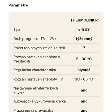
Parametre
THERMOLINK P
Typ
e-BUS
Druh programu (TV a VV)
týždenný
Počet teplotných zmien za deň
7
Rozsah nastavenia teploty v
5 - 30 °C
miestnosti
Regulačná charakteristika
plynulá
Rozsah nastavenia teploty TV
38 - 65 °C
Nastavenie ekvitermických
áno
kriviek
Automatická vykurovacia krivka
áno
Prázdninová prevádzka
áno