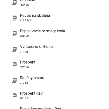
192 kB
Návod na obsluhu
4,83 MB
Pripojovacie rozmery kotla
861 kB
Vyhlásenie o zhode
714 kB
Prospekt
192 kB
Stručný návod
712 kB
Prospekt Ray
671 kB
Projekčné podklady Ray