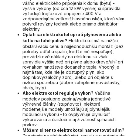
vášho elektrického pripojenia k domu (bytu) -
vyššie výkony (od cca 12 kW vyššie) si spravidla
vyžadujú trojfázové pripojenie 400 V a
zodpovedajúcu veľkosť hlavného ističa, ktorú vám
potvrdí revízny technik alebo priamo distribútor
elektriny.
Oplatí sa elektrokotol oproti plynovému alebo
kotlu na tuhé palivo?
Elektrokotol má najnižšiu
obstarávaciu cenu a najjednoduchšiu montáž (bez
potreby odťahu spalín, keďže nič nespaľuje),
prevádzkové náklady na elektrinu sú však
spravidla vyššie než pri plyne alebo dreve/uhlí pri
rovnakom množstve dodaného tepla. Vhodný je
najmä tam, kde nie je dostupný plyn, ako
doplnkový/záložný zdroj, alebo pri objekte s
nízkou spotrebou (dobre zateplené novostavby,
chaty, byty).
Ako elektrokotol reguluje výkon?
Väčšina
modelov postupne zapína/vypína jednotlivé
výhrevné články (stupňovito), niektoré
modernejšie modely umožňujú aj plynulejšiu
moduláciu výkonu - to ovplyvňuje plynulosť
vykurovania a čiastočne aj životnosť spínacích
prvkov.
Môžem si tento elektrokotol namontovať sám?
Zapojenie na elektrickú sieť, revíziu a uvedenie do