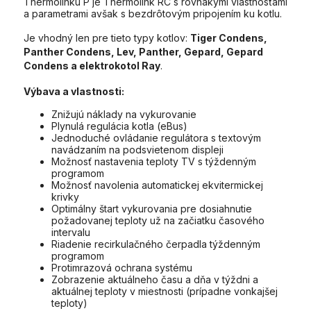
Thermolinku P je Thermolink RC s rovnakými vlastnosťami
a parametrami avšak s bezdrôtovým pripojením ku kotlu.
Je vhodný len pre tieto typy kotlov:
Tiger Condens,
Panther Condens, Lev, Panther, Gepard, Gepard
Condens a elektrokotol Ray
.
Výbava a vlastnosti:
Znižujú náklady na vykurovanie
Plynulá regulácia kotla (eBus)
Jednoduché ovládanie regulátora s textovým
navádzaním na podsvietenom displeji
Možnosť nastavenia teploty TV s týždenným
programom
Možnosť navolenia automatickej ekvitermickej
krivky
Optimálny štart vykurovania pre dosiahnutie
požadovanej teploty už na začiatku časového
intervalu
Riadenie recirkulačného čerpadla týždenným
programom
Protimrazová ochrana systému
Zobrazenie aktuálneho času a dňa v týždni a
aktuálnej teploty v miestnosti (prípadne vonkajšej
teploty)