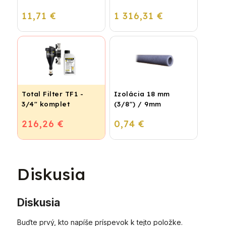
podlahové kúrenie
24 P - Závesný
11,71 €
1 316,31 €
(STIROTERMAL
kondenzačný
BASIC)
vykurovací kotol
Total Filter TF1 -
Izolácia 18 mm
3/4" komplet
(3/8") / 9mm
216,26 €
0,74 €
Diskusia
Diskusia
Buďte prvý, kto napíše príspevok k tejto položke.