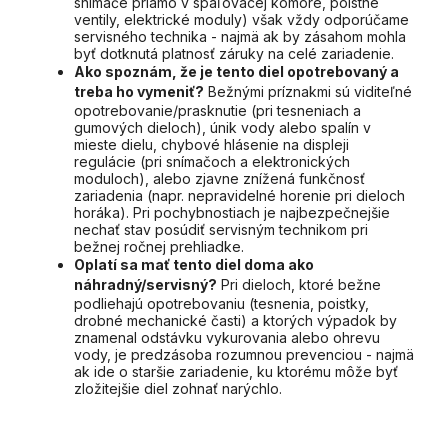
snímače priamo v spaľovacej komore, poistné
ventily, elektrické moduly) však vždy odporúčame
servisného technika - najmä ak by zásahom mohla
byť dotknutá platnosť záruky na celé zariadenie.
Ako spoznám, že je tento diel opotrebovaný a
treba ho vymeniť?
Bežnými príznakmi sú viditeľné
opotrebovanie/prasknutie (pri tesneniach a
gumových dieloch), únik vody alebo spalín v
mieste dielu, chybové hlásenie na displeji
regulácie (pri snímačoch a elektronických
moduloch), alebo zjavne znížená funkčnosť
zariadenia (napr. nepravidelné horenie pri dieloch
horáka). Pri pochybnostiach je najbezpečnejšie
nechať stav posúdiť servisným technikom pri
bežnej ročnej prehliadke.
Oplatí sa mať tento diel doma ako
náhradný/servisný?
Pri dieloch, ktoré bežne
podliehajú opotrebovaniu (tesnenia, poistky,
drobné mechanické časti) a ktorých výpadok by
znamenal odstávku vykurovania alebo ohrevu
vody, je predzásoba rozumnou prevenciou - najmä
ak ide o staršie zariadenie, ku ktorému môže byť
zložitejšie diel zohnať narýchlo.