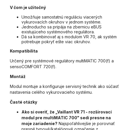
V čom je užitočný
Umožňuje samostatnú reguláciu viacerých
vykurovacích okruhov v jednom systéme.
Jednoducho sa pripája na zbernicu eBUS
existujúceho systémového regulátora.
Dá sa kombinovať aj s modulom VR 70, ak systém
potrebuje pokryť ešte viac okruhov.
Kompatibilita
Určený pre systémové regulátory multiMATIC 700(f) a
sensoCOMFORT 720(f).
Montáž
Modul montuje a konfiguruje servisný technik ako súčasť
nastavenia celého vykurovacieho systému.
Časté otázky
Ako si overiť, že „Vaillant VR 71 - rozširovací
modul pre multiMATIC 700" sedí presne na
moje zariadenie?
Najspoľahlivejšie je porovnať
presné typové/katalógové označenie z