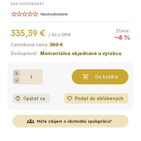
Kód:
0020184847
Neohodnotené
335,39 €
/ ks
–4 %
350 €
Momentálne objednané u výrobcu
+
−
Opýtať sa
favorite_border
Pridať do obľúbených
groups
Máte záujem o obchodnú spoluprácu?