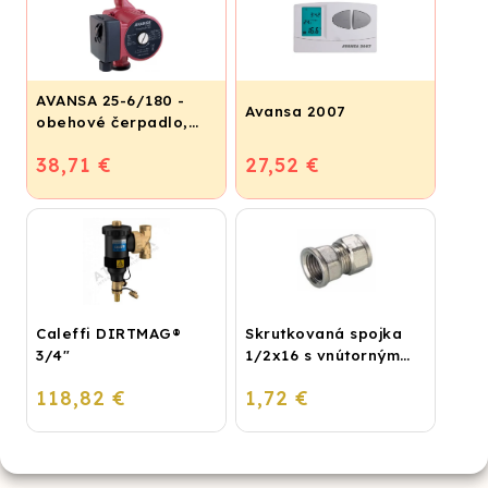
AVANSA 25-6/180 -
Avansa 2007
obehové čerpadlo,
pripojovací závit 6/4"
38,71 €
27,52 €
Caleffi DIRTMAG®
Skrutkovaná spojka
3/4"
1/2x16 s vnútorným
závitom
118,82 €
1,72 €