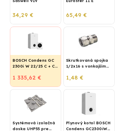
Saswell 919
Euroster 11 E
34,29 €
65,49 €
BOSCH Condens GC
Skrutkovaná spojka
2300i W 22/25 C + CR
1/2x16 s vonkajším
120
závitom
1 335,62 €
1,48 €
Systémová izolačná
Plynový kotol BOSCH
doska UHP55 pre
Condens GC2300iW