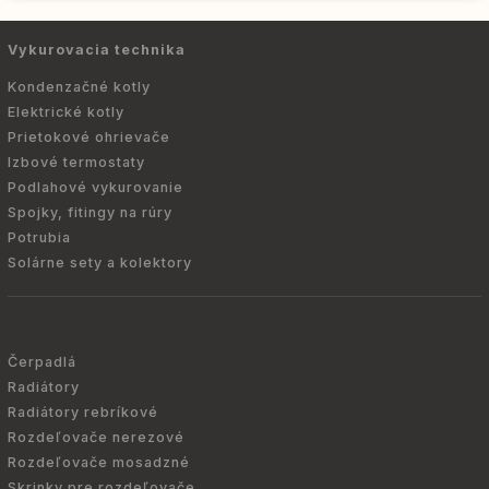
Vykurovacia technika
Kondenzačné kotly
Elektrické kotly
Prietokové ohrievače
Izbové termostaty
Podlahové vykurovanie
Spojky, fitingy na rúry
Potrubia
Solárne sety a kolektory
Čerpadlá
Radiátory
Radiátory rebríkové
Rozdeľovače nerezové
Rozdeľovače mosadzné
Skrinky pre rozdeľovače