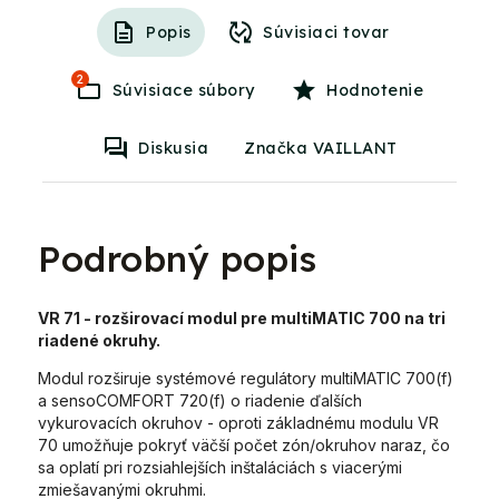
Popis
Súvisiaci tovar
2
Súvisiace súbory
Hodnotenie
Diskusia
Značka VAILLANT
Podrobný popis
VR 71 - rozširovací modul pre multiMATIC 700 na tri
riadené okruhy.
Modul rozširuje systémové regulátory multiMATIC 700(f)
a sensoCOMFORT 720(f) o riadenie ďalších
vykurovacích okruhov - oproti základnému modulu VR
70 umožňuje pokryť väčší počet zón/okruhov naraz, čo
sa oplatí pri rozsiahlejších inštaláciách s viacerými
zmiešavanými okruhmi.