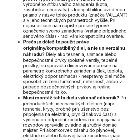
výrobného štítku vášho zariadenia (kotla,
zásobníka, ohrievača) s kompatibilitou uvedenou
priamo v názve tohto produktu (značka VAILLANT)
a v jeho technických parametroch vyššie. Pri
nejasnostiach nám napíšte presné typové
označenie svojho zariadenia (vrátane prípadného
sériového čísla) - radi vám kompatibilitu overíme.
Prečo je dôležité použiť práve
originálny/kompatibilný diel, a nie univerzálnu
náhradu?
Diely ako tesnenia, snímače alebo
bezpečnostné prvky (poistné ventily, tepelné
poistky) sú spravidla dimenzované presne na
parametre konkrétneho zariadenia (tlak, teplota,
elektrický odpor snímača) - nesprávny diel môže
spôsobiť zníženú funkčnosť, netesnosť, alebo v
prípade bezpečnostných prvkov aj reálne
bezpečnostné riziko.
Musí montáž tohto dielu vykonať odborník?
Pri
jednoduchších, mechanických dieloch (napr.
tesnenia, kryty, drobné príslušenstvo bez
pripojenia na elektrinu, plyn či tlakovú časť) si
výmenu po odpojení zariadenia od napájania a
rozvodov spravidla zvládne aj zručný domáci
majster. Pri akomkoľvek zásahu do plynovej,
elektrickej alebo tlakovej časti zariadenia (napr.