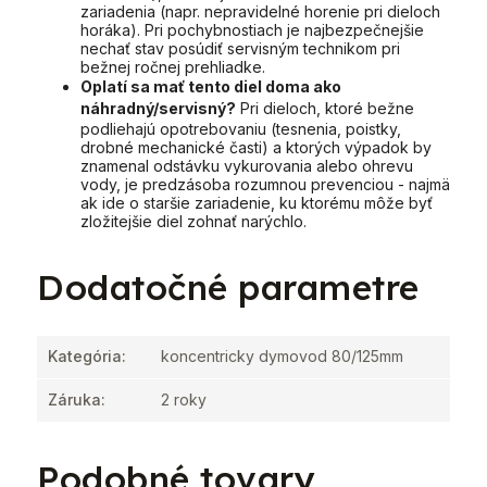
zariadenia (napr. nepravidelné horenie pri dieloch
horáka). Pri pochybnostiach je najbezpečnejšie
nechať stav posúdiť servisným technikom pri
bežnej ročnej prehliadke.
Oplatí sa mať tento diel doma ako
náhradný/servisný?
Pri dieloch, ktoré bežne
podliehajú opotrebovaniu (tesnenia, poistky,
drobné mechanické časti) a ktorých výpadok by
znamenal odstávku vykurovania alebo ohrevu
vody, je predzásoba rozumnou prevenciou - najmä
ak ide o staršie zariadenie, ku ktorému môže byť
zložitejšie diel zohnať narýchlo.
Dodatočné parametre
Kategória
:
koncentricky dymovod 80/125mm
Záruka
:
2 roky
Podobné tovary