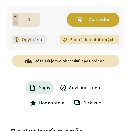
+
−
Opýtať sa
favorite_border
Pridať do obľúbených
groups
Máte záujem o obchodnú spoluprácu?
Popis
Súvisiaci tovar
Hodnotenie
Diskusia