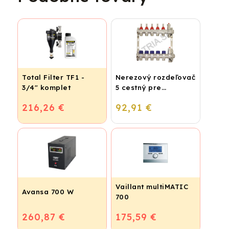
Total Filter TF1 -
Nerezový rozdeľovač
3/4" komplet
5 cestný pre
podlahové
216,26 €
92,91 €
vykurovanie
Vaillant multiMATIC
Avansa 700 W
700
260,87 €
175,59 €