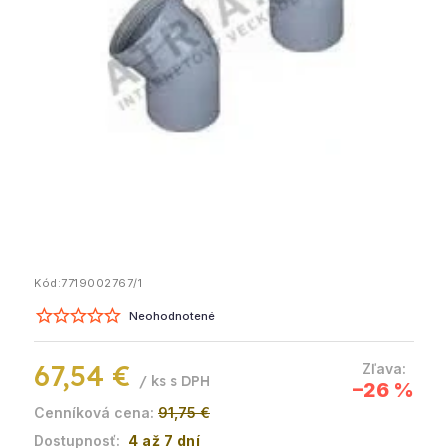
Kód:
7719002767/1
Neohodnotené
67,54 €
/ ks
–26 %
91,75 €
4 až 7 dní