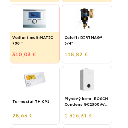
Vaillant multiMATIC
Caleffi DIRTMAG®
700 f
3/4"
310,03 €
118,82 €
Plynový kotol BOSCH
Termostat TH 091
Condens GC2300iW
24 P - Závesný
28,63 €
1 316,31 €
kondenzačný
vykurovací kotol