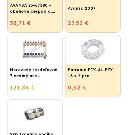
AVANSA 25-6/180 -
Avansa 2007
obehové čerpadlo,
pripojovací závit 6/4"
38,71 €
27,52 €
Nerezový rozdeľovač
Potrubie PEX-AL-PEX
7 cestný pre
16 x 2 pre
podlahové
vykurovanie,
121,88 €
0,62 €
vykurovanie
podlahové kúrenie a
vodu
Skrutkovaná spojka