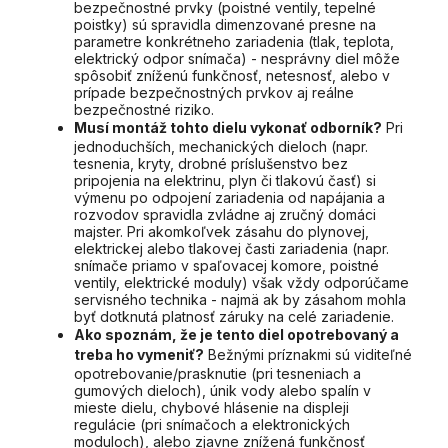
bezpečnostné prvky (poistné ventily, tepelné
poistky) sú spravidla dimenzované presne na
parametre konkrétneho zariadenia (tlak, teplota,
elektrický odpor snímača) - nesprávny diel môže
spôsobiť zníženú funkčnosť, netesnosť, alebo v
prípade bezpečnostných prvkov aj reálne
bezpečnostné riziko.
Musí montáž tohto dielu vykonať odborník?
Pri
jednoduchších, mechanických dieloch (napr.
tesnenia, kryty, drobné príslušenstvo bez
pripojenia na elektrinu, plyn či tlakovú časť) si
výmenu po odpojení zariadenia od napájania a
rozvodov spravidla zvládne aj zručný domáci
majster. Pri akomkoľvek zásahu do plynovej,
elektrickej alebo tlakovej časti zariadenia (napr.
snímače priamo v spaľovacej komore, poistné
ventily, elektrické moduly) však vždy odporúčame
servisného technika - najmä ak by zásahom mohla
byť dotknutá platnosť záruky na celé zariadenie.
Ako spoznám, že je tento diel opotrebovaný a
treba ho vymeniť?
Bežnými príznakmi sú viditeľné
opotrebovanie/prasknutie (pri tesneniach a
gumových dieloch), únik vody alebo spalín v
mieste dielu, chybové hlásenie na displeji
regulácie (pri snímačoch a elektronických
moduloch), alebo zjavne znížená funkčnosť