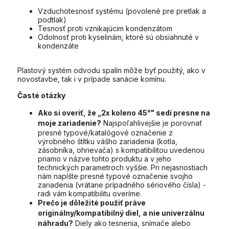
Vzduchotesnosť systému (povolené pre pretlak a
podtlak)
Tesnosť proti vznikajúcim kondenzátom
Odolnosť proti kyselinám, ktoré sú obsiahnuté v
kondenzáte
Plastový systém odvodu spalín môže byť použitý, ako v
novostavbe, tak i v prípade sanácie komínu.
Časté otázky
Ako si overiť, že „2x koleno 45°" sedí presne na
moje zariadenie?
Najspoľahlivejšie je porovnať
presné typové/katalógové označenie z
výrobného štítku vášho zariadenia (kotla,
zásobníka, ohrievača) s kompatibilitou uvedenou
priamo v názve tohto produktu a v jeho
technických parametroch vyššie. Pri nejasnostiach
nám napíšte presné typové označenie svojho
zariadenia (vrátane prípadného sériového čísla) -
radi vám kompatibilitu overíme.
Prečo je dôležité použiť práve
originálny/kompatibilný diel, a nie univerzálnu
náhradu?
Diely ako tesnenia, snímače alebo