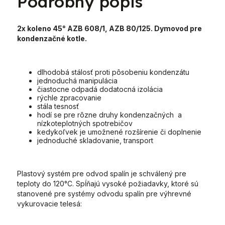
Podrobný popis
2x koleno 45° AZB 608/1, AZB 80/125. Dymovod pre
kondenzačné kotle.
dlhodobá stálosť proti pôsobeniu kondenzátu
jednoduchá manipulácia
čiastocne odpadá dodatocná izolácia
rýchle zpracovanie
stála tesnosť
hodí se pre rôzne druhy kondenzačných a
nízkoteplotných spotrebičov
kedykoľvek je umožnené rozšírenie či doplnenie
jednoduché skladovanie, transport
Plastový systém pre odvod spalín je schválený pre
teploty do 120°C. Spĺňajú vysoké požiadavky, ktoré sú
stanovené pre systémy odvodu spalín pre výhrevné
vykurovacie telesá: