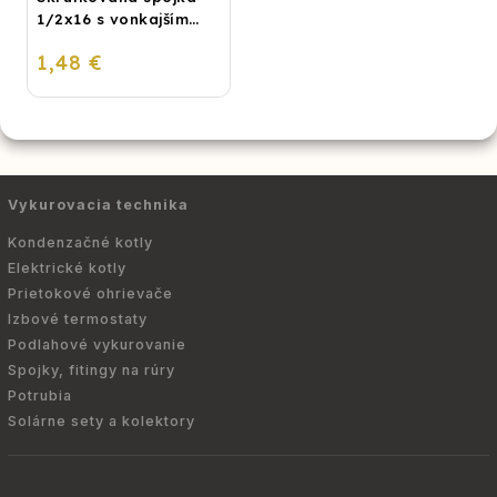
1/2x16 s vonkajším
závitom
1,48 €
Vykurovacia technika
Kondenzačné kotly
Elektrické kotly
Prietokové ohrievače
Izbové termostaty
Podlahové vykurovanie
Spojky, fitingy na rúry
Potrubia
Solárne sety a kolektory