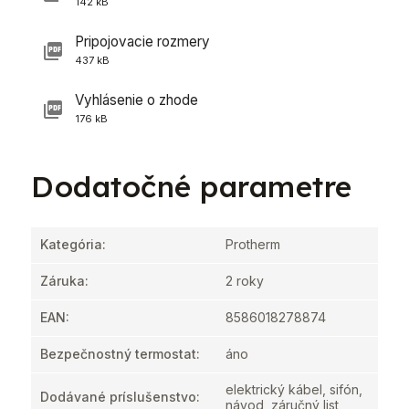
142 kB
Pripojovacie rozmery
437 kB
Vyhlásenie o zhode
176 kB
Dodatočné parametre
Kategória
:
Protherm
Záruka
:
2 roky
EAN
:
8586018278874
Bezpečnostný termostat
:
áno
elektrický kábel, sifón,
Dodávané príslušenstvo
:
návod, záručný list