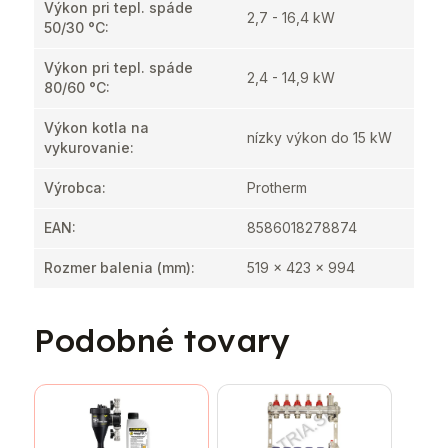
Výkon pri tepl. spáde
2,7 - 16,4 kW
50/30 °C
:
Výkon pri tepl. spáde
2,4 - 14,9 kW
80/60 °C
:
Výkon kotla na
nízky výkon do 15 kW
vykurovanie
:
Výrobca
:
Protherm
EAN
:
8586018278874
Rozmer balenia (mm)
:
519 x 423 x 994
Podobné tovary