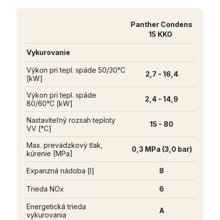
Panther Condens
15 KKO
Vykurovanie
Výkon pri tepl. spáde 50/30°C
2,7 - 16,4
[kW]
Výkon pri tepl. spáde
2,4 - 14,9
80/60°C [kW]
Nastaviteľný rozsah teploty
15 - 80
VV [°C]
Max. prevádzkový tlak,
0,3 MPa (3,0 bar)
kúrenie [MPa]
Expanzná nádoba [l]
8
Trieda NOx
6
Energetická trieda
A
vykurovania