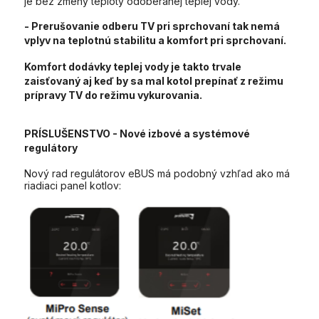
je bez zmeny teploty odoberanej teplej vody.
- Prerušovanie odberu TV pri sprchovaní tak nemá
vplyv na teplotnú stabilitu a komfort pri sprchovaní.
Komfort dodávky teplej vody je takto trvale
zaisťovaný aj keď by sa mal kotol prepínať z režimu
prípravy TV do režimu vykurovania.
PRÍSLUŠENSTVO
-
Nové izbové a systémové
regulátory
Nový rad regulátorov eBUS má podobný vzhľad ako má
riadiaci panel kotlov: