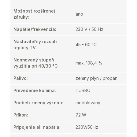
Možnosť rozšírenej
áno
záruky
:
Napätie/frekvencia
:
230 V / 50 Hz
Nastaviteľný rozsah
45 - 60 °C
teploty TV
:
Normovaný stupeň
max. 108,4 %
využitia pri 40/30 °C
:
Palivo
:
zemný plyn / propán
Prevedenie komína
:
TURBO
Priebeh zmeny výkonu
:
modulovaný
Príkon
:
72 W
Pripojenie el. napätia
:
230V/50Hz