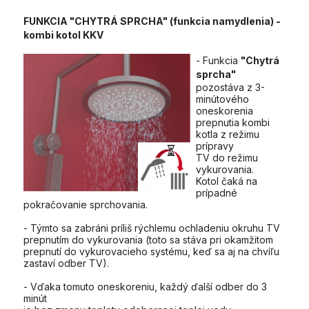
FUNKCIA "CHYTRÁ SPRCHA" (funkcia namydlenia) -
kombi kotol KKV
- Funkcia
"Chytrá
sprcha"
pozostáva z 3-
minútového
oneskorenia
prepnutia kombi
kotla z režimu
prípravy
TV do režimu
vykurovania.
Kotol čaká na
prípadné
pokračovanie sprchovania.
- Týmto sa zabráni príliš rýchlemu ochladeniu okruhu TV
prepnutím do vykurovania (toto sa stáva pri okamžitom
prepnutí do vykurovacieho systému, keď sa aj na chvíľu
zastaví odber TV).
- Vďaka tomuto oneskoreniu, každý ďalší odber do 3
minút