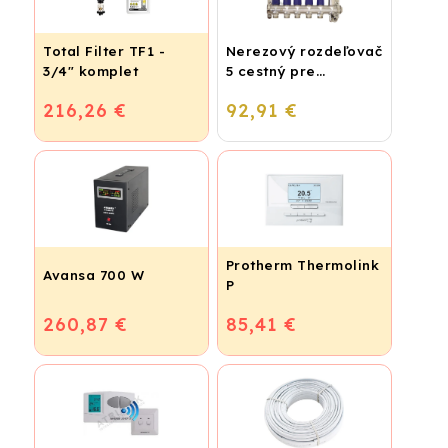
Total Filter TF1 -
Nerezový rozdeľovač
3/4" komplet
5 cestný pre
podlahové
216,26 €
92,91 €
vykurovanie
Protherm Thermolink
Avansa 700 W
P
260,87 €
85,41 €