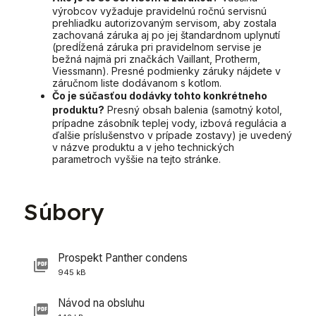
výrobcov vyžaduje pravidelnú ročnú servisnú
prehliadku autorizovaným servisom, aby zostala
zachovaná záruka aj po jej štandardnom uplynutí
(predĺžená záruka pri pravidelnom servise je
bežná najmä pri značkách Vaillant, Protherm,
Viessmann). Presné podmienky záruky nájdete v
záručnom liste dodávanom s kotlom.
Čo je súčasťou dodávky tohto konkrétneho
produktu?
Presný obsah balenia (samotný kotol,
prípadne zásobník teplej vody, izbová regulácia a
ďalšie príslušenstvo v prípade zostavy) je uvedený
v názve produktu a v jeho technických
parametroch vyššie na tejto stránke.
Súbory
Prospekt Panther condens
945 kB
Návod na obsluhu