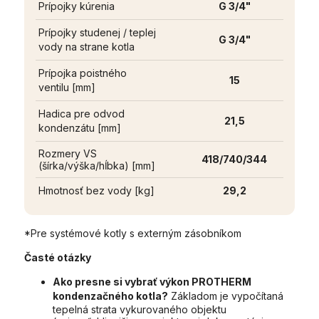
Prípojky kúrenia
G 3/4"
Prípojky studenej / teplej
G 3/4"
vody na strane kotla
Prípojka poistného
15
ventilu [mm]
Hadica pre odvod
21,5
kondenzátu [mm]
Rozmery VS
418/740/344
(šírka/výška/hĺbka) [mm]
Hmotnosť bez vody [kg]
29,2
*
Pre systémové kotly s externým zásobníkom
Časté otázky
Ako presne si vybrať výkon PROTHERM
kondenzačného kotla?
Základom je vypočítaná
tepelná strata vykurovaného objektu