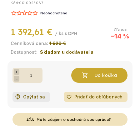
Kód:
0010025087
Neohodnotené
1 392,61 €
/ ks
–14 %
1 620 €
Skladom u dodávateľa
+
−
Opýtať sa
favorite_border
Pridať do obľúbených
groups
Máte záujem o obchodnú spoluprácu?