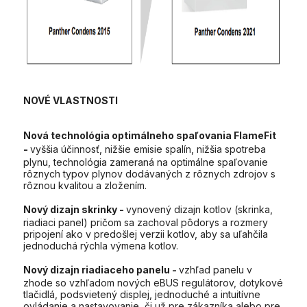
NOVÉ VLASTNOSTI
Nová technológia optimálneho spaľovania FlameFit
-
vyššia účinnosť, nižšie emisie spalín, nižšia spotreba
plynu, technológia zameraná na optimálne spaľovanie
rôznych typov plynov dodávaných z rôznych zdrojov s
rôznou kvalitou a zložením.
Nový dizajn skrinky -
vynovený dizajn kotlov (skrinka,
riadiaci panel) pričom sa zachoval pôdorys a rozmery
pripojení ako v predošlej verzii kotlov, aby sa uľahčila
jednoduchá rýchla výmena kotlov.
Nový dizajn riadiaceho panelu -
vzhľad panelu v
zhode so vzhľadom nových eBUS regulátorov, dotykové
tlačidlá, podsvietený displej, jednoduché a intuitívne
ovládanie a nastavovanie, či už pre zákazníka alebo pre