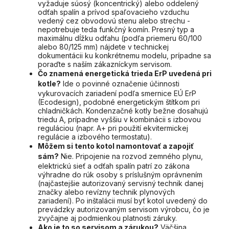
vyžaduje súosý (koncentrický) alebo oddelený
odťah spalín a prívod spaľovacieho vzduchu
vedený cez obvodovú stenu alebo strechu -
nepotrebuje teda funkčný komín. Presný typ a
maximálnu dĺžku odťahu (podľa priemeru 60/100
alebo 80/125 mm) nájdete v technickej
dokumentácii ku konkrétnemu modelu, prípadne sa
poraďte s naším zákazníckym servisom.
Čo znamená energetická trieda ErP uvedená pri
kotle?
Ide o povinné označenie účinnosti
vykurovacích zariadení podľa smernice EÚ ErP
(Ecodesign), podobné energetickým štítkom pri
chladničkách. Kondenzačné kotly bežne dosahujú
triedu A, prípadne vyššiu v kombinácii s izbovou
reguláciou (napr. A+ pri použití ekvitermickej
regulácie a izbového termostatu).
Môžem si tento kotol namontovať a zapojiť
sám?
Nie. Pripojenie na rozvod zemného plynu,
elektrickú sieť a odťah spalín patrí zo zákona
výhradne do rúk osoby s príslušným oprávnením
(najčastejšie autorizovaný servisný technik danej
značky alebo revízny technik plynových
zariadení). Po inštalácii musí byť kotol uvedený do
prevádzky autorizovaným servisom výrobcu, čo je
zvyčajne aj podmienkou platnosti záruky.
Ako je to so servisom a zárukou?
Väčšina