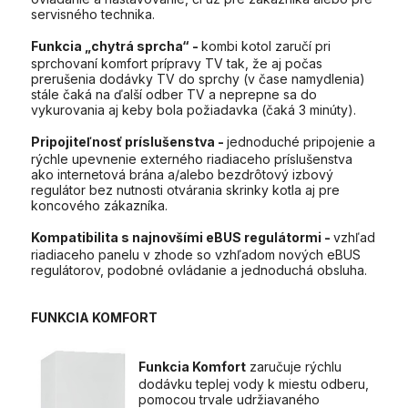
servisného technika.
Funkcia „chytrá sprcha“ -
kombi kotol zaručí pri
sprchovaní komfort prípravy TV tak, že aj počas
prerušenia dodávky TV do sprchy (v čase namydlenia)
stále čaká na ďalší odber TV a neprepne sa do
vykurovania aj keby bola požiadavka (čaká 3 minúty).
Pripojiteľnosť príslušenstva -
jednoduché pripojenie a
rýchle upevnenie externého riadiaceho príslušenstva
ako internetová brána a/alebo bezdrôtový izbový
regulátor bez nutnosti otvárania skrinky kotla aj pre
koncového zákazníka.
Kompatibilita s najnovšími eBUS regulátormi -
vzhľad
riadiaceho panelu v zhode so vzhľadom nových eBUS
regulátorov, podobné ovládanie a jednoduchá obsluha.
FUNKCIA KOMFORT
Funkcia Komfort
zaručuje rýchlu
dodávku teplej vody k miestu odberu,
pomocou trvale udržiavaného