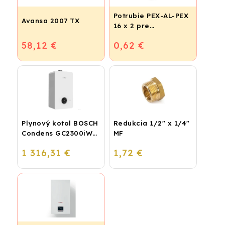
Potrubie PEX-AL-PEX
Avansa 2007 TX
16 x 2 pre
vykurovanie,
58,12 €
0,62 €
podlahové kúrenie a
vodu
Plynový kotol BOSCH
Redukcia 1/2" x 1/4"
Condens GC2300iW
MF
24 P - Závesný
1 316,31 €
1,72 €
kondenzačný
vykurovací kotol