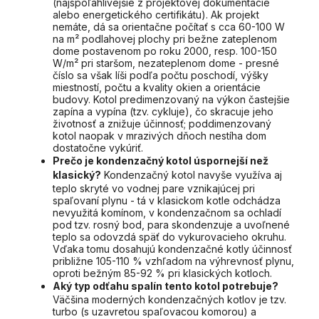
(najspoľahlivejšie z projektovej dokumentácie
alebo energetického certifikátu). Ak projekt
nemáte, dá sa orientačne počítať s cca 60-100 W
na m² podlahovej plochy pri bežne zateplenom
dome postavenom po roku 2000, resp. 100-150
W/m² pri staršom, nezateplenom dome - presné
číslo sa však líši podľa počtu poschodí, výšky
miestností, počtu a kvality okien a orientácie
budovy. Kotol predimenzovaný na výkon častejšie
zapína a vypína (tzv. cykluje), čo skracuje jeho
životnosť a znižuje účinnosť; poddimenzovaný
kotol naopak v mrazivých dňoch nestíha dom
dostatočne vykúriť.
Prečo je kondenzačný kotol úspornejší než
klasický?
Kondenzačný kotol navyše využíva aj
teplo skryté vo vodnej pare vznikajúcej pri
spaľovaní plynu - tá v klasickom kotle odchádza
nevyužitá komínom, v kondenzačnom sa ochladí
pod tzv. rosný bod, para skondenzuje a uvoľnené
teplo sa odovzdá späť do vykurovacieho okruhu.
Vďaka tomu dosahujú kondenzačné kotly účinnosť
približne 105-110 % vzhľadom na výhrevnosť plynu,
oproti bežným 85-92 % pri klasických kotloch.
Aký typ odťahu spalín tento kotol potrebuje?
Väčšina moderných kondenzačných kotlov je tzv.
turbo (s uzavretou spaľovacou komorou) a