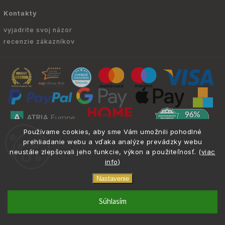
Kontakty
vyjadrite svoj názor
recenzie zákazníkov
Používame cookies, aby sme Vám umožnili pohodlné
Copyright © 2010 -
2026
ATRIA.SK
|
. Všetky
info@atria.sk
prehliadanie webu a vďaka analýze prevádzky webu
neustále zlepšovali jeho funkcie, výkon a použiteľnosť. (
viac
práva vyhradené.
info
)
Nastavenie
Odporučený
ilter
phone
email
0917 133 662
info@atria.sk
Súhlasím
filter