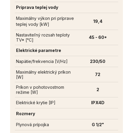
Príprava teplej vody
Maximálny výkon pri príprave
19,4
teplej vody [kW]
Nastaviteľný rozsah teploty
45 - 60*
TV* [°C]
Elektrické parametre
Napätie/frekvencia [V/Hz]
230/50
Maximálny elektrický príkon
72
[W]
Príkon v pohotovostnom
2
režime [W]
Elektrické krytie [IP]
IPX4D
Rozmery
Plynová prípojka
G 1/2"