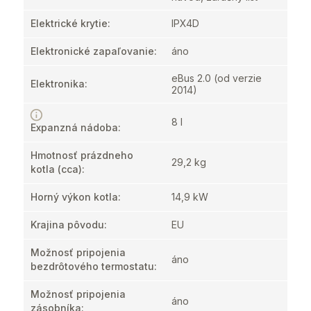
Elektrické krytie
:
IPX4D
Elektronické zapaľovanie
:
áno
eBus 2.0 (od verzie
Elektronika
:
2014)
8 l
Expanzná nádoba
:
Hmotnosť prázdneho
29,2 kg
kotla
(cca):
Horný výkon kotla
:
14,9 kW
Krajina pôvodu
:
EU
Možnosť pripojenia
áno
bezdrôtového termostatu
:
Možnosť pripojenia
áno
zásobníka
: