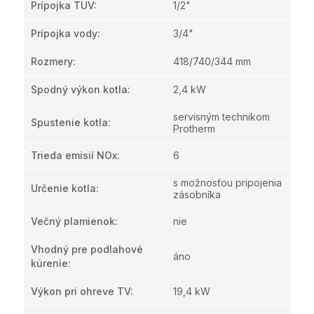
Prípojka TUV
:
1/2"
Prípojka vody
:
3/4"
Rozmery
:
418/740/344 mm
Spodný výkon kotla
:
2,4 kW
servisným technikom
Spustenie kotla
:
Protherm
Trieda emisií NOx
:
6
s možnosťou pripojenia
Určenie kotla
:
zásobníka
Večný plamienok
:
nie
Vhodný pre podlahové
áno
kúrenie
:
Výkon pri ohreve TV
:
19,4 kW