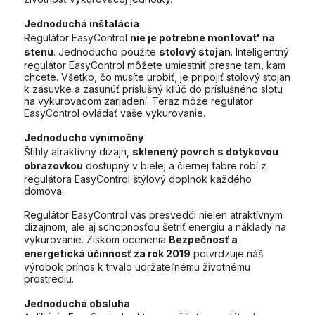
Jednoduchá inštalácia
Regulátor EasyControl
nie je potrebné montovat' na
stenu
. Jednoducho použite
stolový stojan
. Inteligentný
regulátor EasyControl môžete umiestniť presne tam, kam
chcete. Všetko, čo musíte urobiť, je pripojiť stolový stojan
k zásuvke a zasunúť príslušný kľúč do príslušného slotu
na vykurovacom zariadení. Teraz môže regulátor
EasyControl ovládať vaše vykurovanie.
Jednoducho výnimočný
Štíhly atraktívny dizajn,
sklenený povrch s dotykovou
obrazovkou
dostupný v bielej a čiernej fabre robí z
regulátora EasyControl štýlový doplnok každého
domova.
Regulátor EasyControl vás presvedči nielen atraktívnym
dizajnom, ale aj schopnosťou šetriť energiu a náklady na
vykurovanie. Ziskom ocenenia
Bezpečnosť a
energetická účinnosť za rok 2019
potvrdzuje náš
výrobok prínos k trvalo udržateľnému životnému
prostrediu.
Jednoduchá obsluha