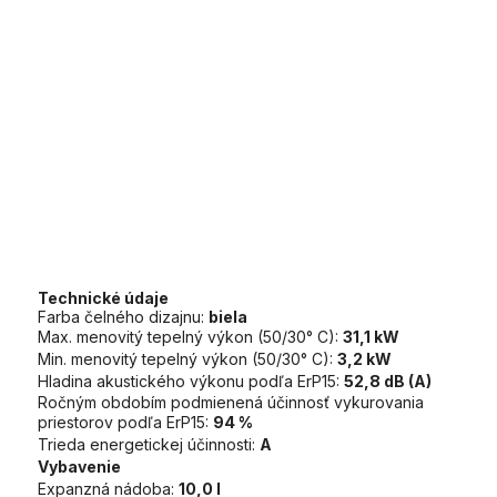
Technické údaje
Farba čelného dizajnu:
biela
Max. menovitý tepelný výkon (50/30° C):
31,1 kW
Min. menovitý tepelný výkon (50/30° C):
3,2 kW
Hladina akustického výkonu podľa ErP15:
52,8 dB (A)
Ročným obdobím podmienená účinnosť vykurovania
priestorov podľa ErP15:
94 %
Trieda energetickej účinnosti:
A
Vybavenie
Expanzná nádoba:
10,0 l