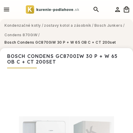
Kondenzačné kotly
/
zostavy kotol a zásobník
/
Bosch Junkers
/
Condens 8700iW
/
Bosch Condens GC8700iW 30 P + W 65 OB C + CT 200set
BOSCH CONDENS GC8700IW 30 P + W 65
OB C + CT 200SET