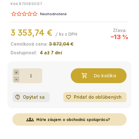
Kód:
8730850127
Neohodnotené
3 353,74 €
/ ks
–13 %
3 872,04 €
4 až 7 dní
+
−
Opýtať sa
favorite_border
Pridať do obľúbených
groups
Máte záujem o obchodnú spoluprácu?