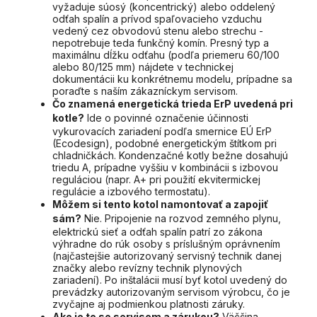
vyžaduje súosý (koncentrický) alebo oddelený
odťah spalín a prívod spaľovacieho vzduchu
vedený cez obvodovú stenu alebo strechu -
nepotrebuje teda funkčný komín. Presný typ a
maximálnu dĺžku odťahu (podľa priemeru 60/100
alebo 80/125 mm) nájdete v technickej
dokumentácii ku konkrétnemu modelu, prípadne sa
poraďte s naším zákazníckym servisom.
Čo znamená energetická trieda ErP uvedená pri
kotle?
Ide o povinné označenie účinnosti
vykurovacích zariadení podľa smernice EÚ ErP
(Ecodesign), podobné energetickým štítkom pri
chladničkách. Kondenzačné kotly bežne dosahujú
triedu A, prípadne vyššiu v kombinácii s izbovou
reguláciou (napr. A+ pri použití ekvitermickej
regulácie a izbového termostatu).
Môžem si tento kotol namontovať a zapojiť
sám?
Nie. Pripojenie na rozvod zemného plynu,
elektrickú sieť a odťah spalín patrí zo zákona
výhradne do rúk osoby s príslušným oprávnením
(najčastejšie autorizovaný servisný technik danej
značky alebo revízny technik plynových
zariadení). Po inštalácii musí byť kotol uvedený do
prevádzky autorizovaným servisom výrobcu, čo je
zvyčajne aj podmienkou platnosti záruky.
Ako je to so servisom a zárukou?
Väčšina