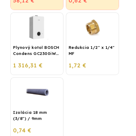
58,12 €
0,62 €
podlahové kúrenie a
vodu
Plynový kotol BOSCH
Redukcia 1/2" x 1/4"
Condens GC2300iW
MF
24 P - Závesný
1 316,31 €
1,72 €
kondenzačný
vykurovací kotol
Izolácia 18 mm
(3/8") / 9mm
0,74 €