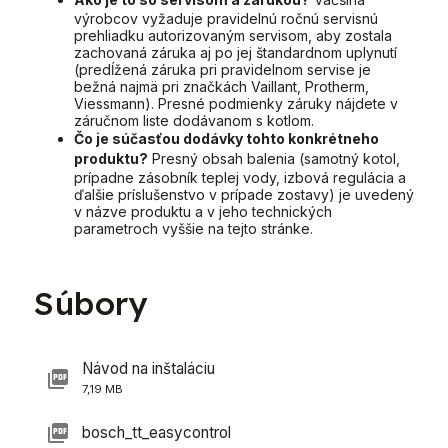
výrobcov vyžaduje pravidelnú ročnú servisnú
prehliadku autorizovaným servisom, aby zostala
zachovaná záruka aj po jej štandardnom uplynutí
(predĺžená záruka pri pravidelnom servise je
bežná najmä pri značkách Vaillant, Protherm,
Viessmann). Presné podmienky záruky nájdete v
záručnom liste dodávanom s kotlom.
Čo je súčasťou dodávky tohto konkrétneho
produktu?
Presný obsah balenia (samotný kotol,
prípadne zásobník teplej vody, izbová regulácia a
ďalšie príslušenstvo v prípade zostavy) je uvedený
v názve produktu a v jeho technických
parametroch vyššie na tejto stránke.
Súbory
Návod na inštaláciu
7,19 MB
bosch_tt_easycontrol