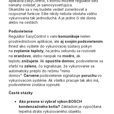
Aplikácia EasyControl, s ktorou môžete regulátor bez
námahy ovládať, je samovysvetľujúca.
Okamžite sa v nej budete vedieť zorientovať a
rozpoznať funkcie: Ešte nikdy nebola obsluha vášho
vykurovania tak jednoduchá. A je jedno či ste doma
alebo na cestách.
Podsvietenie
Regulátor EasyControl s vami
komunikuje
nielen
prostredníctvom aplikácie, ale
aj
svojím podsvietením
.
Ihneď ako vyšlete do vykurovacej sústavy pokyn
na
zvýšenie teploty
, na jednu sekundu sa rozsvieti
na
oranžovo
, alebo naopak na
modro
, ak
teplotu
znižujete
. Ak
opustíte domov
, podsvietenie sa
sfarbí na
zeleno
, čo signalizuje, že vykurovanie sa
automaticky preplo do režimu "mimo
domov".
Červené
podsvietenie signalizuje
poruchu
vo
vykurovacom systéme. Ak všetko pracuje tak ako má,
podsvietenie zostáva vypnuté.
Časté otázky
Ako presne si vybrať výkon BOSCH
kondenzačného kotla?
Základom je vypočítaná
tepelná strata vykurovaného objektu