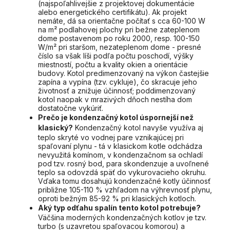
(najspoľahlivejšie z projektovej dokumentácie
alebo energetického certifikátu). Ak projekt
nemáte, dá sa orientačne počítať s cca 60-100 W
na m² podlahovej plochy pri bežne zateplenom
dome postavenom po roku 2000, resp. 100-150
W/m² pri staršom, nezateplenom dome - presné
číslo sa však líši podľa počtu poschodí, výšky
miestností, počtu a kvality okien a orientácie
budovy. Kotol predimenzovaný na výkon častejšie
zapína a vypína (tzv. cykluje), čo skracuje jeho
životnosť a znižuje účinnosť; poddimenzovaný
kotol naopak v mrazivých dňoch nestíha dom
dostatočne vykúriť.
Prečo je kondenzačný kotol úspornejší než
klasický?
Kondenzačný kotol navyše využíva aj
teplo skryté vo vodnej pare vznikajúcej pri
spaľovaní plynu - tá v klasickom kotle odchádza
nevyužitá komínom, v kondenzačnom sa ochladí
pod tzv. rosný bod, para skondenzuje a uvoľnené
teplo sa odovzdá späť do vykurovacieho okruhu.
Vďaka tomu dosahujú kondenzačné kotly účinnosť
približne 105-110 % vzhľadom na výhrevnosť plynu,
oproti bežným 85-92 % pri klasických kotloch.
Aký typ odťahu spalín tento kotol potrebuje?
Väčšina moderných kondenzačných kotlov je tzv.
turbo (s uzavretou spaľovacou komorou) a