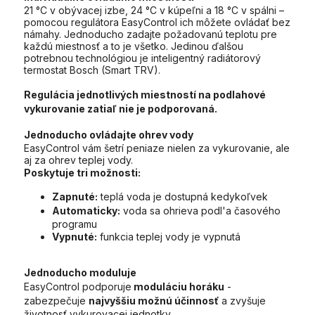
21 °C v obývacej izbe, 24 °C v kúpeľni a 18 °C v spálni –
pomocou regulátora EasyControl ich môžete ovládať bez
námahy. Jednoducho zadajte požadovanú teplotu pre
každú miestnosť a to je všetko. Jedinou ďalšou
potrebnou technológiou je inteligentný radiátorový
termostat Bosch (Smart TRV).
Regulácia jednotlivých miestností na podlahové
vykurovanie zatiaľ nie je podporovaná.
Jednoducho ovládajte ohrev vody
EasyControl vám šetrí peniaze nielen za vykurovanie, ale
aj za ohrev teplej vody.
Poskytuje tri možnosti:
Zapnuté:
teplá voda je dostupná kedykoľvek
Automaticky:
voda sa ohrieva podl'a časového
programu
Vypnuté:
funkcia teplej vody je vypnutá
Jednoducho moduluje
EasyControl podporuje
moduláciu horáku
-
zabezpečuje
najvyššiu možnú účinnosť
a zvyšuje
životnosť vykurovacej jednotky.