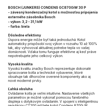
BOSCH (JUNKERS) CONDENS GC8700iW 30 P
- závesný kondenzačný kotol s možnosťou pripojenia
externého zásobníka Bosch
- výkon:
3,2 - 31,1 kW
- farba:
biela
Dôsledne efektívny
Úspora energie môže byť taká jednoduchá: Kotol
automaticky prispôsobí svoj výkon v rozsahu 10 až 100%
tak, aby vyhovoval aktuálnej potrebe tepla vo vašej
domácnosti. Vďaka tomu funguje efektívne aj keď práve
nepotrebujete jeho celkový výkon.
Vysoká kvalita
Vysokú kvalitu značky Bosch reprezentuje dokonalé
spracovanie kotla a technické vybavenie, ktoré
obsahuje tak dlhoročne overené komponenty ako aj
nové moderné prvky.
Ľahká obsluha
Ovládanie kotla je veľmi intuitívne. Nastavenie všetkých
parametrov je možné vykonať pomocou farebného
displeja s dotykovým ovládaním. V spojení s inteligentnou
reguláciou CT200 môžete kotol Condens 8700i W