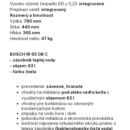
Vysoko účinné čerpadlo EEI ≤ 0,23:
integrované
Prepínací ventil:
integrovaný
Rozmery a hmotnosť
Výška:
780 mm
Šírka:
440 mm
Hĺbka:
365 mm
Hmotnosť netto:
47 kg
BOSCH W 65 OB C
- zásobník teplej vody
- objem:
63 l
- farba:
biela
prevedenie:
závesné, hranaté
vhodný na inštaláciu
pod alebo vedľa kotla
s
využiteľným
objemom 63 l
vhodný pre kombináciu so závesným
kondenzačným kotlom
prípojky na vodu hore i dole
jednoduchá inštalácia a ekonomická prevádzka
možnosť napojenia cirkulačného okruhu priamo z
telesa zásobníka
(bakteriologicky čistá voda)