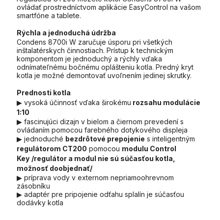
ovládať prostredníctvom aplikácie EasyControl na vašom
smartfóne a tablete.
Rýchla a jednoduchá údržba
Condens 8700i W zaručuje úsporu pri všetkých
inštalatérskych činnostiach. Prístup k technickým
komponentom je jednoduchý a rýchly vďaka
odnímateľnému bočnému oplášteniu kotla. Predný kryt
kotla je možné demontovať uvoľnením jedinej skrutky.
Prednosti kotla
▶ vysoká účinnosť vďaka širokému
rozsahu modulácie
1:10
▶ fascinujúci dizajn v bielom a čiernom prevedení s
ovládaním pomocou farebného dotykového displeja
▶ jednoduché
bezdrôtové prepojenie
s inteligentným
regulátorom CT200
pomocou
modulu Control
Key
/regulátor a modul nie sú súčasťou kotla,
možnosť doobjednať/
▶ príprava vody v externom nepriamoohrevnom
zásobníku
▶ adaptér pre pripojenie odťahu splalín je súčasťou
dodávky kotla