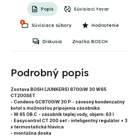
Popis
Súvisiaci tovar
8
Súvisiace súbory
Hodnotenie
Diskusia
Značka BOSCH
Podrobný popis
Zostava BOSH (JUNKERS) 8700iW 30 W65
CT200SET
- Condens GC8700iW 30 P
- závesný kondenzačný
kotol s možnosťou pripojenia zásobníka
- W 65 OB C
- zásobník teplej vody, objem: 63 l
-
Easycontrol CT 200 set
- inteligentný regulátor + 3
x termostatická hlavica
- montážna doska