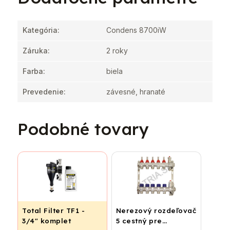
Kategória
:
Condens 8700iW
Záruka
:
2 roky
Farba
:
biela
Prevedenie
:
závesné, hranaté
Podobné tovary
Total Filter TF1 -
Nerezový rozdeľovač
3/4" komplet
5 cestný pre