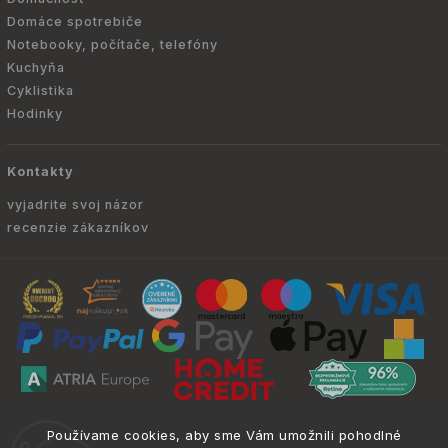
Domáce spotrebiče
Notebooky, počítače, telefóny
Kuchyňa
Cyklistika
Hodinky
Kontakty
vyjadrite svoj názor
recenzie zákazníkov
Copyright © 2010 -
2026
ATRIA.SK
|
. Všetky
info@atria.sk
Používame cookies, aby sme Vám umožnili pohodlné