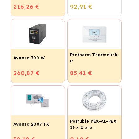
podlahové
216,26 €
92,91 €
vykurovanie
Protherm Thermolink
Avansa 700 W
P
260,87 €
85,41 €
Potrubie PEX-AL-PEX
Avansa 2007 TX
16 x 2 pre
vykurovanie,