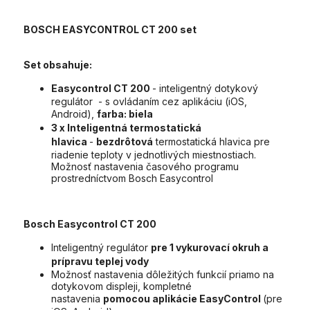
BOSCH EASYCONTROL CT 200 set
Set obsahuje:
Easycontrol CT 200
- inteligentný dotykový
regulátor - s ovládaním cez aplikáciu (iOS,
Android),
farba: biela
3 x Inteligentná termostatická
hlavica
-
bezdrôtová
termostatická hlavica pre
riadenie teploty v jednotlivých miestnostiach.
Možnosť nastavenia časového programu
prostredníctvom Bosch Easycontrol
Bosch Easycontrol CT 200
Inteligentný regulátor
pre 1 vykurovací okruh a
prípravu teplej vody
Možnosť nastavenia dôležitých funkcií priamo na
dotykovom displeji, kompletné
nastavenia
pomocou aplikácie EasyControl
(pre