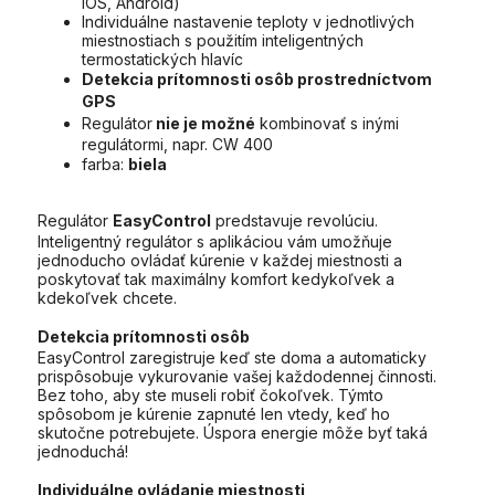
iOS, Android)
Individuálne nastavenie teploty v jednotlivých
miestnostiach s použitím inteligentných
termostatických hlavíc
Detekcia prítomnosti osôb prostredníctvom
GPS
Regulátor
nie je možné
kombinovať s inými
regulátormi, napr. CW 400
farba:
biela
Regulátor
EasyControl
predstavuje revolúciu.
Inteligentný regulátor s aplikáciou vám umožňuje
jednoducho ovládať kúrenie v každej miestnosti a
poskytovať tak maximálny komfort kedykoľvek a
kdekoľvek chcete.
Detekcia prítomnosti osôb
EasyControl zaregistruje keď ste doma a automaticky
prispôsobuje vykurovanie vašej každodennej činnosti.
Bez toho, aby ste museli robiť čokoľvek. Týmto
spôsobom je kúrenie zapnuté len vtedy, keď ho
skutočne potrebujete. Úspora energie môže byť taká
jednoduchá!
Individuálne ovládanie miestnosti