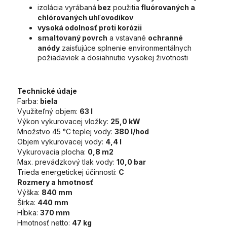
izolácia vyrábaná
bez
použitia
fluórovaných a
chlórovaných uhľovodíkov
vysoká odolnosť proti korózii
smaltovaný povrch
a vstavané
ochranné
anódy
zaisťujúce splnenie environmentálnych
požiadaviek a dosiahnutie vysokej životnosti
Technické údaje
Farba:
biela
Využiteľný objem:
63 l
Výkon vykurovacej vložky:
25,0 kW
Množstvo 45 °C teplej vody:
380 l/hod
Objem vykurovacej vody:
4,4 l
Vykurovacia plocha:
0,8 m2
Max. prevádzkový tlak vody:
10,0 bar
Trieda energetickej účinnosti:
C
Rozmery a hmotnosť
Výška:
840 mm
Šírka:
440 mm
Hĺbka:
370 mm
Hmotnosť netto:
47 kg