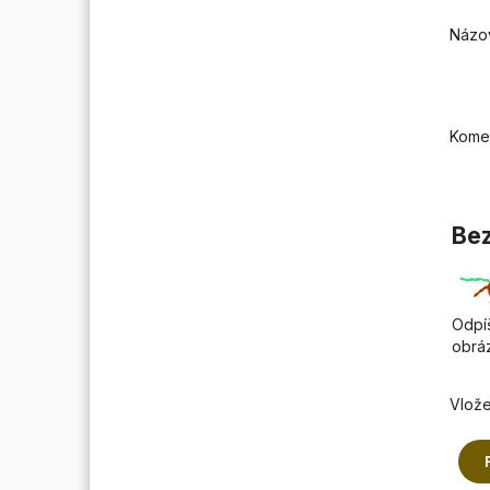
Názo
Kome
Bez
Odpíš
obrá
Vlože