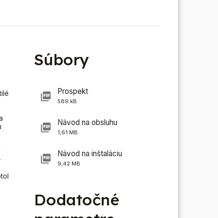
Súbory
Prospekt
ilé
589 kB
a
Návod na obsluhu
u
1,61 MB
ý
Návod na inštaláciu
-
9,42 MB
tol
Dodatočné