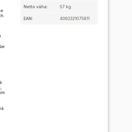
Netto váha
:
57 kg
ce
ch.
EAN
:
4062321075811
e
šie
á
,
nom
vá