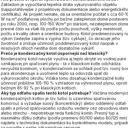
Základom je vypočítaná tepelná strata vykurovaného objektu
(najspoľahlivejšie z projektovej dokumentácie alebo energetickéh
certifikátu). Ak projekt nemáte, dá sa orientačne počítať s cca 60-1
W na m² podlahovej plochy pri bežne zateplenom dome postave
po roku 2000, resp. 100-150 W/m² pri staršom, nezateplenom dome
presné číslo sa však líši podľa počtu poschodí, výšky miestností,
počtu a kvality okien a orientácie budovy. Kotol predimenzovaný n
výkon častejšie zapína a vypína (tzv. cykluje), čo skracuje jeho
životnosť a znižuje účinnosť; poddimenzovaný kotol naopak v
mrazivých dňoch nestíha dom dostatočne vykúriť.
Prečo je kondenzačný kotol úspornejší než klasický?
Kondenzačný kotol navyše využíva aj teplo skryté vo vodnej pare
vznikajúcej pri spaľovaní plynu - tá v klasickom kotle odchádza
nevyužitá komínom, v kondenzačnom sa ochladí pod tzv. rosný bo
para skondenzuje a uvoľnené teplo sa odovzdá späť do
vykurovacieho okruhu. Vďaka tomu dosahujú kondenzačné kotly
účinnosť približne 105-110 % vzhľadom na výhrevnosť plynu, oproti
bežným 85-92 % pri klasických kotloch.
Aký typ odťahu spalín tento kotol potrebuje?
Väčšina modernýc
kondenzačných kotlov je tzv. turbo (s uzavretou spaľovacou
komorou) a vyžaduje súosý (koncentrický) alebo oddelený odťah
spalín a prívod spaľovacieho vzduchu vedený cez obvodovú sten
alebo strechu - nepotrebuje teda funkčný komín. Presný typ a
maximálnu dĺžku odťahu (podľa priemeru 60/100 alebo 80/125 mm)
nájdete v technickej dokumentácii ku konkrétnemu modelu, prípad
sa poraďte s naším zákazníckym servisom.