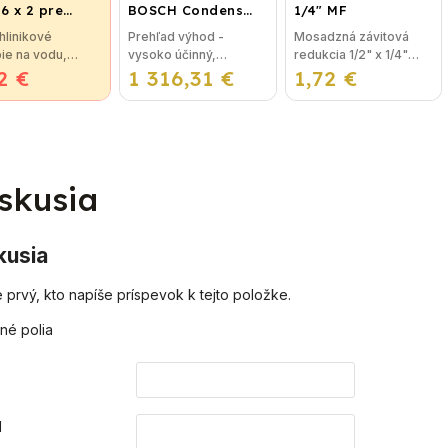
6 x 2 pre
BOSCH Condens
1/4" MF
rovanie,
GC2300iW 24 P -
hlinikové
Prehľad výhod -
Mosadzná závitová
ahové kúrenie
Závesný
ie na vodu,
vysoko účinný,
redukcia 1/2" x 1/4"
du
kondenzačný
2 €
ie a podlahové
1 316,31 €
priestorovo úsporný -
1,72 €
MF je najpoužívanejší
vykurovací kotol
vanie. Potrubie
intuitivne ovládaný LCD
spoj na oceľové
uje vnútornú
displej- integrované
kúrenie, napríklad pod
ovú bariéru
elektronicky riadené
kotol a ďalšie riešenia...
ke 0,2 mm, ktorá
nízkoenergetické
uje...
čerpadlo -...
skusia
kusia
 prvý, kto napíše príspevok k tejto položke.
né polia
o
l