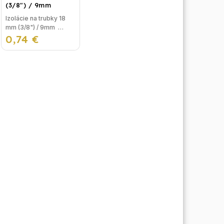
(3/8") / 9mm
Izolácie na trubky 18
mm (3/8") / 9mm
0,74 €
Izolácia na potrubie,
alebo izolačná pena na
trubky sa používa na
izolovanie
vykurovacieho okruhu
pred...