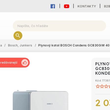
KONTAKTY
B2
ka
/
Bosch, Junkers
/
Plynový kotol BOSCH Condens GC8300iW 40 R
PLYNO
GC830
KONDE
Kód:
7738
2 0