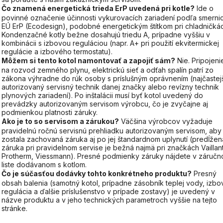
Čo znamená energetická trieda ErP uvedená pri kotle?
Ide o
povinné označenie účinnosti vykurovacích zariadení podľa smerni
EÚ ErP (Ecodesign), podobné energetickým štítkom pri chladničká
Kondenzačné kotly bežne dosahujú triedu A, prípadne vyššiu v
kombinácii s izbovou reguláciou (napr. A+ pri použití ekvitermickej
regulácie a izbového termostatu).
Môžem si tento kotol namontovať a zapojiť sám?
Nie. Pripojeni
na rozvod zemného plynu, elektrickú sieť a odťah spalín patrí zo
zákona výhradne do rúk osoby s príslušným oprávnením (najčastej
autorizovaný servisný technik danej značky alebo revízny technik
plynových zariadení). Po inštalácii musí byť kotol uvedený do
prevádzky autorizovaným servisom výrobcu, čo je zvyčajne aj
podmienkou platnosti záruky.
Ako je to so servisom a zárukou?
Väčšina výrobcov vyžaduje
pravidelnú ročnú servisnú prehliadku autorizovaným servisom, aby
zostala zachovaná záruka aj po jej štandardnom uplynutí (predĺžen
záruka pri pravidelnom servise je bežná najmä pri značkách Vaillant
Protherm, Viessmann). Presné podmienky záruky nájdete v záruč
liste dodávanom s kotlom.
Čo je súčasťou dodávky tohto konkrétneho produktu?
Presný
obsah balenia (samotný kotol, prípadne zásobník teplej vody, izbo
regulácia a ďalšie príslušenstvo v prípade zostavy) je uvedený v
názve produktu a v jeho technických parametroch vyššie na tejto
stránke.