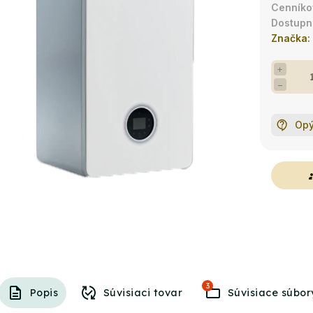
Značka:
+
−
Opý
g
3
Popis
Súvisiaci tovar
Súvisiace súbor