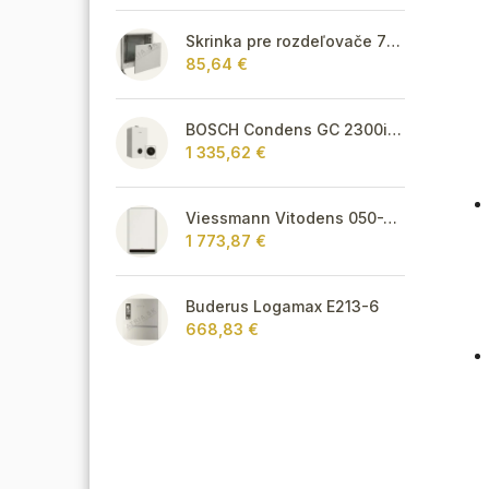
Skrinka pre rozdeľovače 795 mm - podomietková
85,64 €
BOSCH Condens GC 2300i W 22/25 C + CR 120
1 335,62 €
Viessmann Vitodens 050-W, 3,2 - 19 kW, TÚV
1 773,87 €
Buderus Logamax E213-6
668,83 €