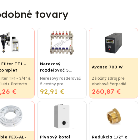
dobné tovary
 Filter TF1 -
Nerezový
Avansa 700 W
 komplet
rozdeľovač 5
cestný pre
Filter TF1 - 3/4" &
Nerezový rozdeľovač
Záložný zdroj pre
podlahové
 Fluid+ Protector
5 cestný pre
obehové čerpadlá
vykurovanie
,26 €
tná novinka
92,91 €
podlahové
260,87 €
Avansa 700 W
trácií vykurovacej
vykurovanie
Technické údaje
otal Filter je
Rozdeľovače sú
Maximálna kapacita:
eľný na všetky
vyrobené z kvalitnej
1000 VA Maximálny
y...
nerezovej ocele podľa
menovitý výkon: 700W
nemeckej normy DIN
Hlavné vstupné...
EN...
ubie PEX-AL-
Plynový kotol
Redukcia 1/2" x