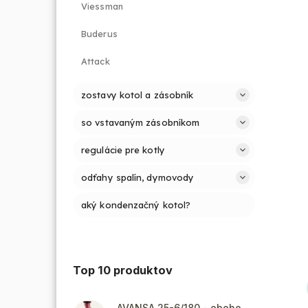
Viessman
Buderus
Attack
zostavy kotol a zásobník
so vstavaným zásobníkom
regulácie pre kotly
odťahy spalín, dymovody
aký kondenzačný kotol?
Top 10 produktov
AVANSA 25-6/180 - obehové čerpadlo, pripojovací závit 6/4"