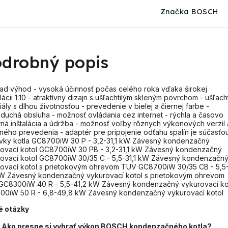
Značka BOSCH
drobný popis
ad výhod - vysoká účinnosť počas celého roka vďaka širokej
ácii 1:10 - atraktívny dizajn s ušľachtilým skleným povrchom - ušľacht
iály s dlhou životnosťou - prevedenie v bielej a čiernej farbe -
duchá obsluha - možnosť ovládania cez internet - rýchla a časovo
ná inštalácia a údržba - možnosť voľby rôznych výkonových verzií 
ného prevedenia - adaptér pre pripojenie odťahu spalín je súčasťo
ky kotla GC8700iW 30 P - 3,2-31,1 kW Závesný kondenzačný
ovací kotol GC8700iW 30 PB - 3,2-31,1 kW Závesný kondenzačný
ovací kotol GC8700iW 30/35 C - 5,5-31,1 kW Závesný kondenzačn
ovací kotol s prietokovým ohrevom TUV GC8700iW 30/35 CB - 5,5
kW Závesný kondenzačný vykurovací kotol s prietokovým ohrevom
C8300iW 40 R - 5,5-41,2 kW Závesný kondenzačný vykurovací ko
00iW 50 R - 6,8-49,8 kW Závesný kondenzačný vykurovací kotol
é otázky
Ako presne si vybrať výkon BOSCH kondenzačného kotla?