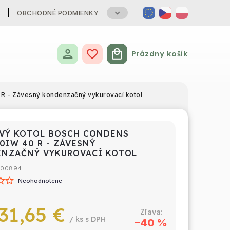
B
OBCHODNÉ PODMIENKY
Prázdny košík
Nákupný košík
 - Závesný kondenzačný vykurovací kotol
VÝ KOTOL BOSCH CONDENS
0IW 40 R - ZÁVESNÝ
NZAČNÝ VYKUROVACÍ KOTOL
100894
Neohodnotené
31,65 €
/ ks
–40 %