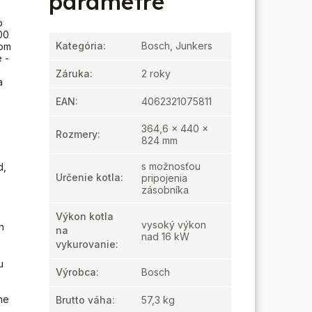
parametre
o
00
Kategória
:
Bosch, Junkers
nom
 -
Záruka
:
2 roky
a
EAN
:
4062321075811
364,6 x 440 x
Rozmery
:
824 mm
s možnosťou
d,
Určenie kotla
:
pripojenia
zásobníka
Výkon kotla
vysoký výkon
h
na
nad 16 kW
vykurovanie
:
u
Výrobca
:
Bosch
ne
Brutto váha
:
57,3 kg