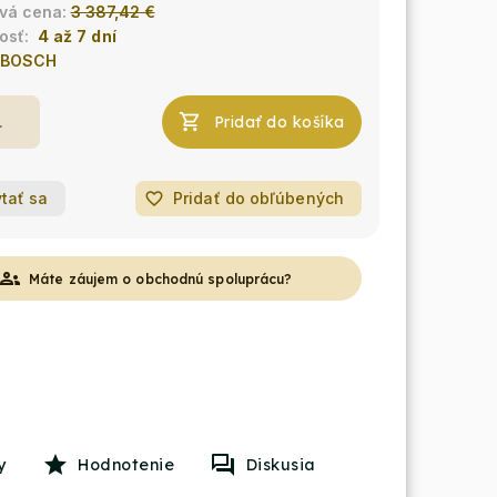
3 387,42 €
4 až 7 dní
BOSCH
Pridať do košíka
tať sa
favorite_border
Pridať do obľúbených
roups
Máte záujem o obchodnú spoluprácu?
y
Hodnotenie
Diskusia