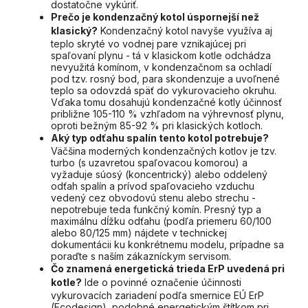
dostatočne vykúriť.
Prečo je kondenzačný kotol úspornejší než
klasický?
Kondenzačný kotol navyše využíva aj
teplo skryté vo vodnej pare vznikajúcej pri
spaľovaní plynu - tá v klasickom kotle odchádza
nevyužitá komínom, v kondenzačnom sa ochladí
pod tzv. rosný bod, para skondenzuje a uvoľnené
teplo sa odovzdá späť do vykurovacieho okruhu.
Vďaka tomu dosahujú kondenzačné kotly účinnosť
približne 105-110 % vzhľadom na výhrevnosť plynu,
oproti bežným 85-92 % pri klasických kotloch.
Aký typ odťahu spalín tento kotol potrebuje?
Väčšina moderných kondenzačných kotlov je tzv.
turbo (s uzavretou spaľovacou komorou) a
vyžaduje súosý (koncentrický) alebo oddelený
odťah spalín a prívod spaľovacieho vzduchu
vedený cez obvodovú stenu alebo strechu -
nepotrebuje teda funkčný komín. Presný typ a
maximálnu dĺžku odťahu (podľa priemeru 60/100
alebo 80/125 mm) nájdete v technickej
dokumentácii ku konkrétnemu modelu, prípadne sa
poraďte s naším zákazníckym servisom.
Čo znamená energetická trieda ErP uvedená pri
kotle?
Ide o povinné označenie účinnosti
vykurovacích zariadení podľa smernice EÚ ErP
(Ecodesign), podobné energetickým štítkom pri