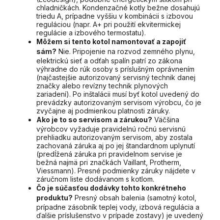
chladničkách. Kondenzačné kotly bežne dosahujú
triedu A, prípadne vyššiu v kombinácii s izbovou
reguláciou (napr. A+ pri použití ekvitermickej
regulácie a izbového termostatu).
Môžem si tento kotol namontovať a zapojiť
sám?
Nie. Pripojenie na rozvod zemného plynu,
elektrickú sieť a odťah spalín patrí zo zákona
výhradne do rúk osoby s príslušným oprávnením
(najčastejšie autorizovaný servisný technik danej
značky alebo revízny technik plynových
zariadení). Po inštalácii musí byť kotol uvedený do
prevádzky autorizovaným servisom výrobcu, čo je
zvyčajne aj podmienkou platnosti záruky.
Ako je to so servisom a zárukou?
Väčšina
výrobcov vyžaduje pravidelnú ročnú servisnú
prehliadku autorizovaným servisom, aby zostala
zachovaná záruka aj po jej štandardnom uplynutí
(predĺžená záruka pri pravidelnom servise je
bežná najmä pri značkách Vaillant, Protherm,
Viessmann). Presné podmienky záruky nájdete v
záručnom liste dodávanom s kotlom.
Čo je súčasťou dodávky tohto konkrétneho
produktu?
Presný obsah balenia (samotný kotol,
prípadne zásobník teplej vody, izbová regulácia a
ďalšie príslušenstvo v prípade zostavy) je uvedený