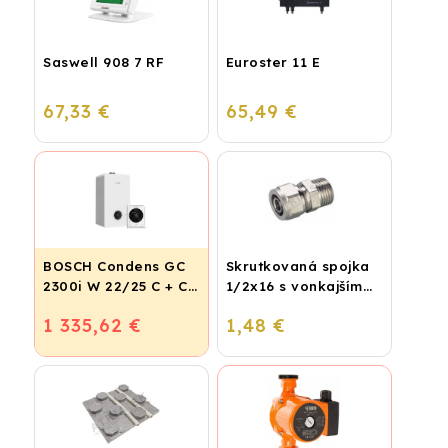
Saswell 908 7 RF
Euroster 11 E
67,33 €
65,49 €
BOSCH Condens GC
Skrutkovaná spojka
2300i W 22/25 C + CR
1/2x16 s vonkajším
120
závitom
1 335,62 €
1,48 €