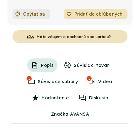
Opýtať sa
favorite_border
Pridať do obľúbených
groups
Máte záujem o obchodnú spoluprácu?
Popis
Súvisiaci tovar
1
1
Súvisiace súbory
Videá
Hodnotenie
Diskusia
Značka AVANSA