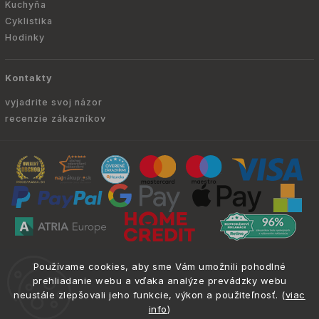
Kuchyňa
Cyklistika
Hodinky
Kontakty
vyjadrite svoj názor
recenzie zákazníkov
Copyright © 2010 -
2026
ATRIA.SK
|
. Všetky
info@atria.sk
Používame cookies, aby sme Vám umožnili pohodlné
práva vyhradené.
prehliadanie webu a vďaka analýze prevádzky webu
neustále zlepšovali jeho funkcie, výkon a použiteľnosť. (
viac
info
)