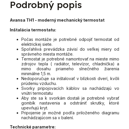
Podrobný popis
Avansa TH1
- moderný mechanický termostat
Inštalácia termostatu:
Počas montáže je potrebné odpojiť termostat od
elektrickej siete.
Spoľahlivá prevádzka závisí do veľkej miery od
správneho miesta montáže.
Termostat je potrebné namontovať na mieste mimo
zdrojov tepla ( radiátor, televízor, chladnička) a
mimo dosahu priameho slnečného žiarenia
minimálne 1,5 m.
Nedoporučuje sa inštalovať v blízkosti dverí, kvôli
prúdeniu vzduchu.
Svorky pripojovacích káblov sa nachádzajú vo
vnútri termostatu
Aby ste sa k svorkám dostali je potrebné vybrať
gombík nastavenia a odstrániť skrutky, ktoré
upevňujú kryt.
Pripojenie je možné podľa priloženého diagramu
nachádzajúcom sa v balení.
Technické parametre: