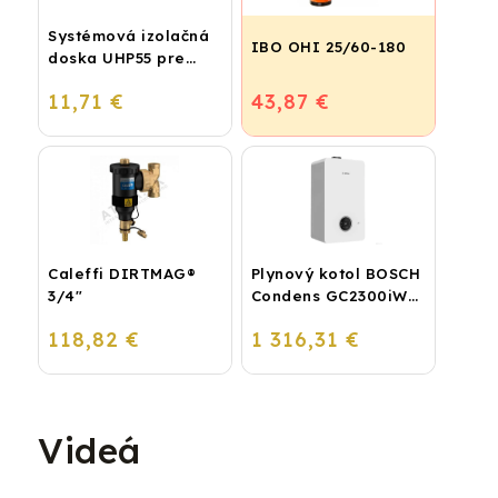
Systémová izolačná
IBO OHI 25/60-180
doska UHP55 pre
podlahové kúrenie
11,71 €
43,87 €
(STIROTERMAL
BASIC)
Caleffi DIRTMAG®
Plynový kotol BOSCH
3/4"
Condens GC2300iW
24 P - Závesný
118,82 €
1 316,31 €
kondenzačný
vykurovací kotol
Videá