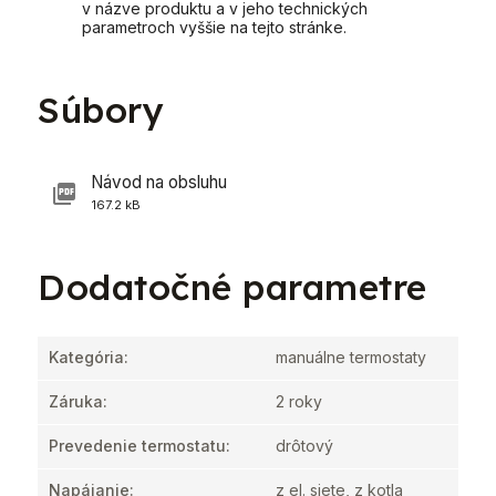
v názve produktu a v jeho technických
parametroch vyššie na tejto stránke.
Súbory
Návod na obsluhu
167.2 kB
Dodatočné parametre
Kategória
:
manuálne termostaty
Záruka
:
2 roky
Prevedenie termostatu
:
drôtový
Napájanie
:
z el. siete, z kotla