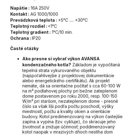
Napätie :
16A 250V
Kontakt :
AG 1000/1000
Prevádzková teplota :
+5°C ..... +30°C
Teplotný rozdiel :
<1°C
Teplotný gradient :
1°C/10 min.
Ochrana :
IP20
Časté otázky
Ako presne si vybrať výkon AVANSA
kondenzačného kotla?
Základom je vypočítaná
tepelná strata vykurovaného objektu
(najspoľahlivejšie z projektovej dokumentácie
alebo energetického certifikátu). Ak projekt
nemáte, dá sa orientačne počítať s cca 60-100 W
na m² podlahovej plochy pri bežne zateplenom
dome postavenom po roku 2000, resp. 100-150
W/m² pri staršom, nezateplenom dome - presné
číslo sa však líši podľa počtu poschodí, výšky
miestností, počtu a kvality okien a orientácie
budovy. Kotol predimenzovaný na výkon častejšie
zapína a vypína (tzv. cykluje), čo skracuje jeho
životnosť a znižuje účinnosť; poddimenzovaný
kotol naopak v mrazivých dňoch nestíha dom