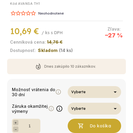
Kód:
AVANSA TH1
Neohodnotené
10,69 €
/ ks
–27 %
14,76 €
Skladom
(14 ks)
whatshot
Dnes zakúpilo
10
zákazníkov.
Možnosť vrátenia do
30 dní
Záruka okamžitej
info
výmeny
+
−