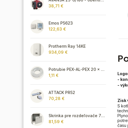
38,71 €
Emos P5623
122,63 €
Protherm Ray 14KE
934,09 €
Po
Potrubie PEX-AL-PEX 20 x 2 pre vykurovanie, podlahové kúrenie a vodu
Logo
1,11 €
- ko
- výk
ATTACK PR52
70,28 €
Zisk
S kot
techn
Plyno
Skrinka pre rozdeľovače 715 mm - podomietková
potre
81,59 €
času 