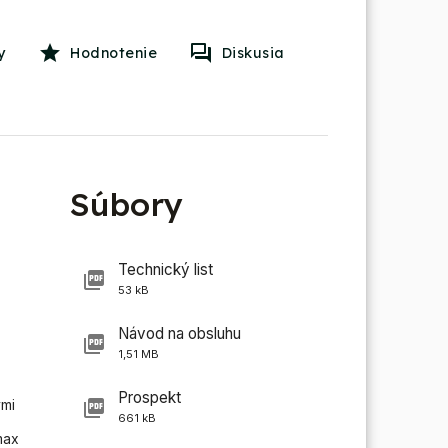
y
Hodnotenie
Diskusia
Súbory
Technický list
53 kB
Návod na obsluhu
1,51 MB
Prospekt
ými
661 kB
max