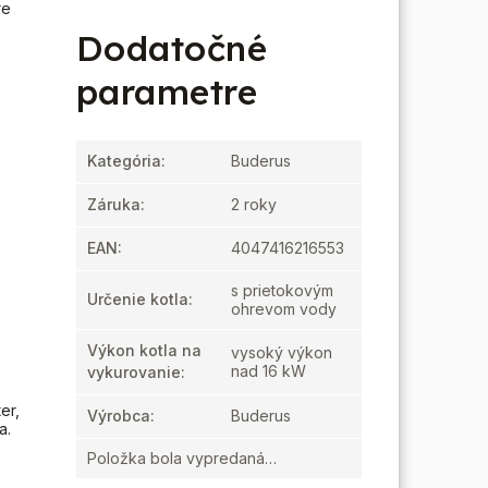
re
Dodatočné
parametre
Kategória
:
Buderus
Záruka
:
2 roky
EAN
:
4047416216553
s prietokovým
Určenie kotla
:
ohrevom vody
x
Výkon kotla na
vysoký výkon
nad 16 kW
vykurovanie
:
er,
Výrobca
:
Buderus
a.
Položka bola vypredaná…