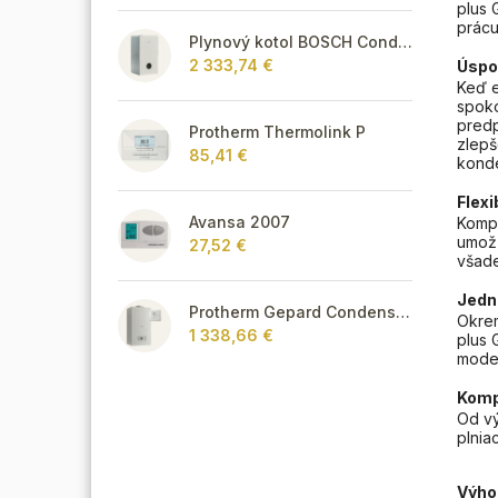
plus 
prácu
Plynový kotol BOSCH Condens GC8700iW 30 P - Závesný kondenzačný vykurovací kotol
2 333,74 €
Úspor
Keď e
spoko
predp
Protherm Thermolink P
zlepš
85,41 €
konde
Flexi
Avansa 2007
Kompa
umožň
27,52 €
všade
Jedn
Protherm Gepard Condens 18/25 MKV + Thermolink P
Okrem
1 338,66 €
plus 
model
Komp
Od vý
plnia
Výho