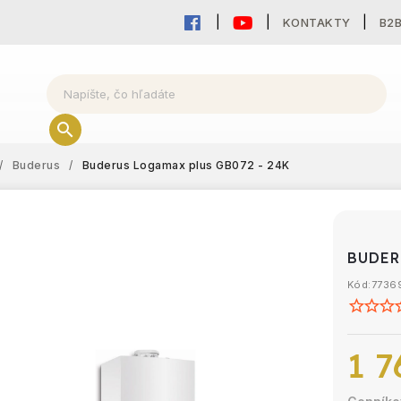
KONTAKTY
B2
/
Buderus
/
Buderus Logamax plus GB072 - 24K
BUDER
Kód:
7736
1 7