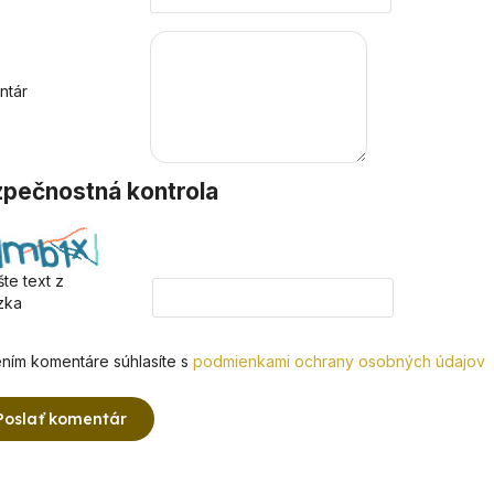
ntár
pečnostná kontrola
te text z
zka
ním komentáre súhlasíte s
podmienkami ochrany osobných údajov
Poslať komentár