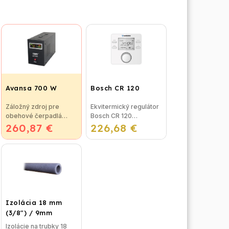
Avansa 700 W
Bosch CR 120
Záložný zdroj pre
Ekvitermický regulátor
obehové čerpadlá
Bosch CR 120
260,87 €
Avansa 700 W
226,68 €
(Regulátor CR 120 je
Technické údaje
nový model po FW 120,
Maximálna kapacita:
ktorý sa vyrábal do
1000 VA Maximálny
roku 2015)</
menovitý výkon: 700W
Hlavné vstupné...
Izolácia 18 mm
(3/8") / 9mm
Izolácie na trubky 18