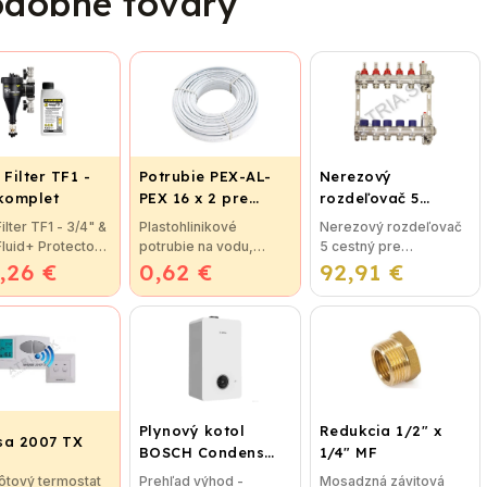
dobné tovary
 Filter TF1 -
Potrubie PEX-AL-
Nerezový
 komplet
PEX 16 x 2 pre
rozdeľovač 5
vykurovanie,
cestný pre
Filter TF1 - 3/4" &
Plastohlinikové
Nerezový rozdeľovač
podlahové kúrenie
podlahové
 Fluid+ Protector
potrubie na vodu,
5 cestný pre
a vodu
vykurovanie
,26 €
tná novinka
0,62 €
kúrenie a podlahové
92,91 €
podlahové
trácií vykurovacej
vykurovanie. Potrubie
vykurovanie
otal Filter je
obsahuje vnútornú
Rozdeľovače sú
eľný na všetky
kyslíkovú bariéru
vyrobené z kvalitnej
y...
o hrúbke 0,2 mm, ktorá
nerezovej ocele podľa
zabraňuje...
nemeckej normy DIN
EN...
Plynový kotol
Redukcia 1/2" x
sa 2007 TX
BOSCH Condens
1/4" MF
GC2300iW 24 P -
ôtový termostat
Prehľad výhod -
Mosadzná závitová