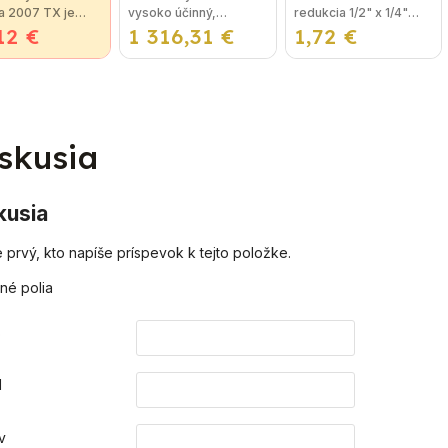
Závesný
a 2007 TX je
vysoko účinný,
redukcia 1/2" x 1/4"
kondenzačný
12 €
 na reguláciu
1 316,31 €
priestorovo úsporný -
1,72 €
MF je najpoužívanejší
vykurovací kotol
y kotlov.
intuitivne ovládaný LCD
spoj na oceľové
stat je možné
displej- integrované
kúrenie, napríklad pod
iť ku
elektronicky riadené
kotol a ďalšie riešenia...
mukoľvek
nízkoenergetické
vému kotlu,
čerpadlo -...
.
skusia
kusia
 prvý, kto napíše príspevok k tejto položke.
né polia
o
l
v