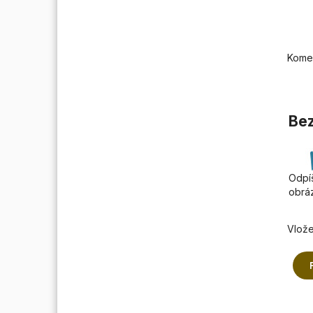
Kome
Bez
Odpíš
obrá
Vlože