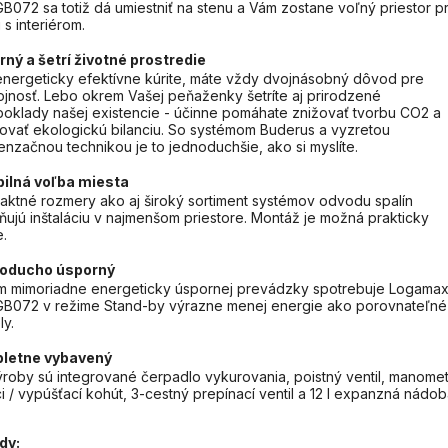
GB072 sa totiž dá umiestniť na stenu a Vám zostane voľný priestor p
 s interiérom.
ný a šetrí životné prostredie
nergeticky efektívne kúrite, máte vždy dvojnásobný dôvod pre
jnosť. Lebo okrem Vašej peňaženky šetríte aj prirodzené
oklady našej existencie - účinne pomáhate znižovať tvorbu CO2 a
ovať ekologickú bilanciu. So systémom Buderus a vyzretou
nzačnou technikou je to jednoduchšie, ako si myslíte.
bilná voľba miesta
ktné rozmery ako aj široký sortiment systémov odvodu spalín
ujú inštaláciu v najmenšom priestore. Montáž je možná prakticky
.
oducho úsporný
 mimoriadne energeticky úspornej prevádzky spotrebuje Logama
GB072 v režime Stand-by výrazne menej energie ako porovnateľné
y.
letne vybavený
roby sú integrované čerpadlo vykurovania, poistný ventil, manomet
ci / vypúšťací kohút, 3-cestný prepínací ventil a 12 l expanzná nádob
dy: