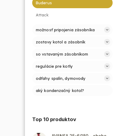
Buderus
Attack
možnosť pripojenia zásobníka
zostavy kotol a zásobník
so vstavaným zásobníkom
regulácie pre kotly
odťahy spalín, dymovody
aký kondenzačný kotol?
Top 10 produktov
AVANSA 25-6/180 - obehové čerpadlo, pripojovací závit 6/4"