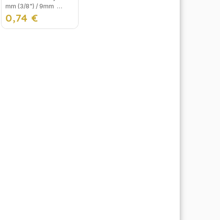
mm (3/8") / 9mm
0,74 €
Izolácia na potrubie,
alebo izolačná pena na
trubky sa používa na
izolovanie
vykurovacieho okruhu
pred...