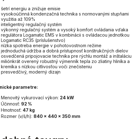
šetrí energiu a znižuje emisie
vysokoúčinná kondenzačná technika s normovanými stupňami
využitia až 109%
inteligentný regulačný systém
výkonný regulačný systém a vysoký komfort ovládania vďaka
regulátora Logamatic EMS v kombinácii s ovládacou jednotkou
Logamatic RC35 (príslušenstvo)
nízka spotreba energie v pohotovostnom režime
jednoduchá údržba a dobrá prístupnosť konštrukčných dielov
osvedčená pripojovacie technika pre rýchlu montáž a inštaláciu
miliónkrát overený robustný výmenník tepla zo zliatiny hliníka a
kremíka s nízkou citlivosťou voči znečisteniu
presvedčivý, moderný dizajn
nické parametre:
Menovitý vykurovací výkon:
24
kW
Účinnosť:
92 %
Hmotnosť:
47 kg
Rozmer (v/š/h):
840 x 440 x 350 mm