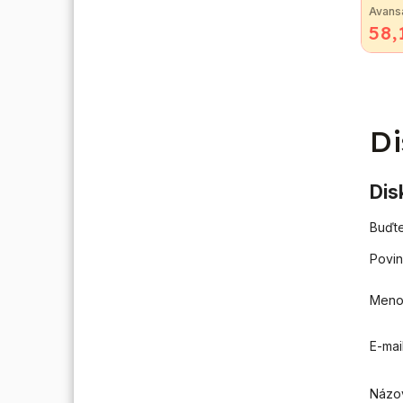
Avans
58,
vhodný
väčšin
Termo
pripoj
ktoré
plyno
ktorý..
Di
Dis
Buďte
Povin
Men
E-mai
Názo