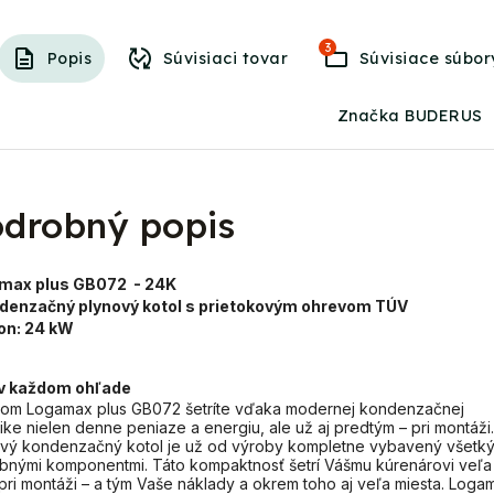
3
Popis
Súvisiaci tovar
Súvisiace súbor
Značka BUDERUS
drobný popis
max plus GB072 - 24K
ndenzačný plynový kotol s prietokovým ohrevom TÚV
on:
24 kW
 v každom ohľade
lom Logamax plus GB072 šetríte vďaka modernej kondenzačnej
ike nielen denne peniaze a energiu, ale už aj predtým – pri montáži.
vý kondenzačný kotol je už od výroby kompletne vybavený všetk
bnými komponentmi. Táto kompaktnosť šetrí Vášmu kúrenárovi veľa
pri montáži – a tým Vaše náklady a okrem toho aj veľa miesta. Loga