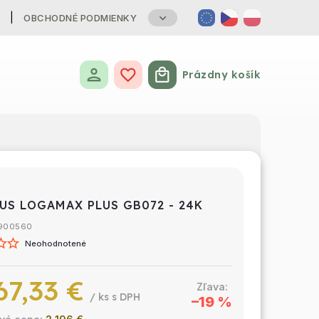
B
OBCHODNÉ PODMIENKY
Prázdny košík
Nákupný košík
US LOGAMAX PLUS GB072 - 24K
900560
Neohodnotené
67,33 €
/ ks
–19 %