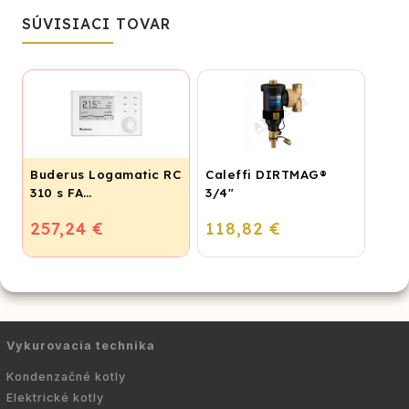
SÚVISIACI TOVAR
Buderus Logamatic RC
Caleffi DIRTMAG®
310 s FA
3/4"
snímačom,biely
257,24 €
118,82 €
Vykurovacia technika
Kondenzačné kotly
Elektrické kotly