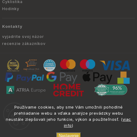
Cyklistika
Hodinky
Kontakty
vyjadrite svoj názor
recenzie zákazníkov
Copyright © 2010 -
2026
ATRIA.SK
|
. Všetky
info@atria.sk
Používame cookies, aby sme Vám umožnili pohodlné
práva vyhradené.
prehliadanie webu a vďaka analýze prevádzky webu
neustále zlepšovali jeho funkcie, výkon a použiteľnosť. (
viac
info
)
Nastavenie