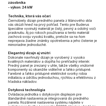
zásobníka
- výkon:
24 kW
Technika, ktorá vás očarí
Čiernobiely dizajn predného panela z titánového skla
vás okúzli hneď na prvý pohľad. Tento pre Buderus
špeciálne vyvinutý materiál je čistý, pevný a odolný voči
prasknutiu. Aj po rokoch používania si tento materiál
zachová svoju vysokú kvalitu, pretože sa na ňom
neprejavia žiadne známky opotrebenia a jeho čistenie je
mimoriadne jednoduché.
Elegantný dizajn aj vnútri
Dokonale navrhnutý dizajn je vyrobený z vysoko
kvalitných materiálov a dopĺňa ho prehľadný interiér.
Predný panel je zrezaný v uhle, takže všetky vnútorné
komponenty sú okamžite viditeľné a ľahko prístupné.
Farebné a ľahko prístupné elektrické svorky robia
inštaláciu a údržbu jednoduchou, rýchlou a efektívnou z
hľadiska nákladov.
Dotyková technológia
Ovládacia jednotka s dotykovým displejom pre
štandardné nastavenia je integrovaná do predného
panela. Rozšírené nastavenia systému nájdete v