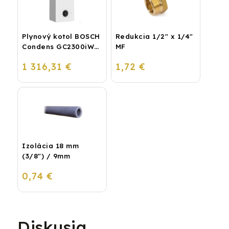
Plynový kotol BOSCH
Redukcia 1/2" x 1/4"
Condens GC2300iW
MF
24 P - Závesný
1 316,31 €
1,72 €
kondenzačný
vykurovací kotol
Izolácia 18 mm
(3/8") / 9mm
0,74 €
Diskusia