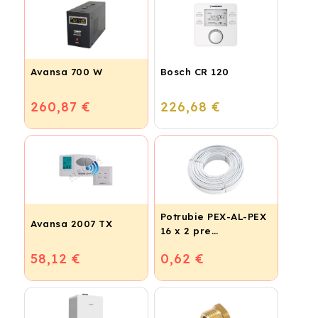
Avansa 700 W
Bosch CR 120
260,87 €
226,68 €
Potrubie PEX-AL-PEX
Avansa 2007 TX
16 x 2 pre
vykurovanie,
58,12 €
0,62 €
podlahové kúrenie a
vodu