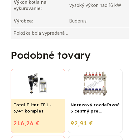
Výkon kotla na
vysoký výkon nad 16 kW
vykurovanie
:
Výrobca
:
Buderus
Položka bola vypredaná…
Podobné tovary
Total Filter TF1 -
Nerezový rozdeľovač
3/4" komplet
5 cestný pre
podlahové
216,26 €
92,91 €
vykurovanie