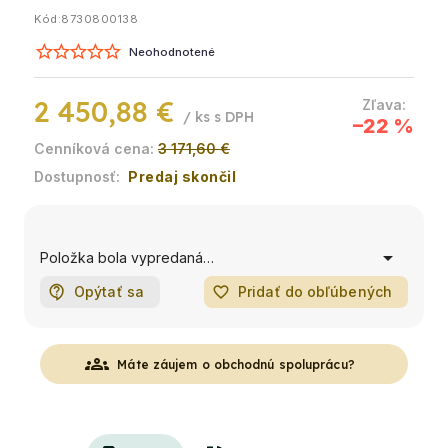
Kód:
8730800138
Neohodnotené
2 450,88 €
/ ks
–22 %
3 171,60 €
Predaj skončil
Položka bola vypredaná…
Opýtať sa
favorite_border
Pridať do obľúbených
groups
Máte záujem o obchodnú spoluprácu?