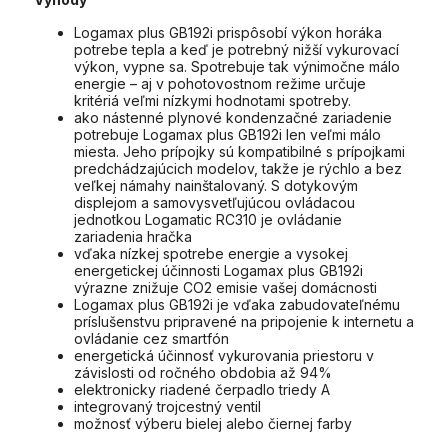
Logamax plus GB192i prispôsobí výkon horáka
potrebe tepla a keď je potrebný nižší vykurovací
výkon, vypne sa. Spotrebuje tak výnimočne málo
energie – aj v pohotovostnom režime určuje
kritériá veľmi nízkymi hodnotami spotreby.
ako nástenné plynové kondenzačné zariadenie
potrebuje Logamax plus GB192i len veľmi málo
miesta. Jeho prípojky sú kompatibilné s prípojkami
predchádzajúcich modelov, takže je rýchlo a bez
veľkej námahy nainštalovaný. S dotykovým
displejom a samovysvetľujúcou ovládacou
jednotkou Logamatic RC310 je ovládanie
zariadenia hračka
vďaka nízkej spotrebe energie a vysokej
energetickej účinnosti Logamax plus GB192i
výrazne znižuje CO2 emisie vašej domácnosti
Logamax plus GB192i je vďaka zabudovateľnému
príslušenstvu pripravené na pripojenie k internetu a
ovládanie cez smartfón
energetická účinnosť vykurovania priestoru v
závislosti od ročného obdobia až 94%
elektronicky riadené čerpadlo triedy A
integrovaný trojcestný ventil
možnosť výberu bielej alebo čiernej farby