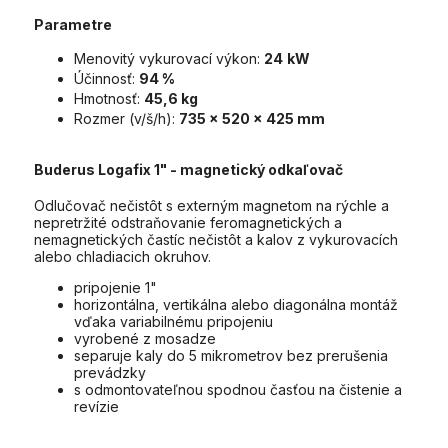
Parametre
Menovitý vykurovací výkon:
24
kW
Účinnosť:
94 %
Hmotnosť:
45,6 kg
Rozmer (v/š/h):
735 x 520 x 425 mm
Buderus Logafix 1"
- magnetický odkaľovač
Odlučovač nečistôt s externým magnetom na rýchle a
nepretržité odstraňovanie feromagnetických a
nemagnetických častíc nečistôt a kalov z vykurovacích
alebo chladiacich okruhov.
pripojenie 1"
horizontálna, vertikálna alebo diagonálna montáž
vďaka variabilnému pripojeniu
vyrobené z mosadze
separuje kaly do 5 mikrometrov bez prerušenia
prevádzky
s odmontovateľnou spodnou časťou na čistenie a
revízie