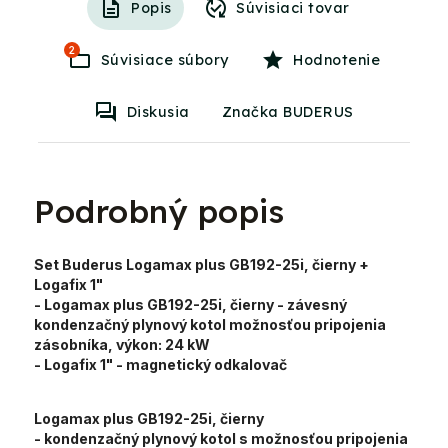
Popis
Súvisiaci tovar
2
Súvisiace súbory
Hodnotenie
Diskusia
Značka BUDERUS
Podrobný popis
Set Buderus Logamax plus GB192-25i, čierny +
Logafix 1"
- Logamax plus GB192-25i, čierny
- závesný
kondenzačný plynový kotol možnosťou pripojenia
zásobníka,
výkon:
24 kW
- Logafix 1"
- magnetický odkalovač
Logamax plus GB192-25i, čierny
- kondenzačný plynový kotol s možnosťou pripojenia