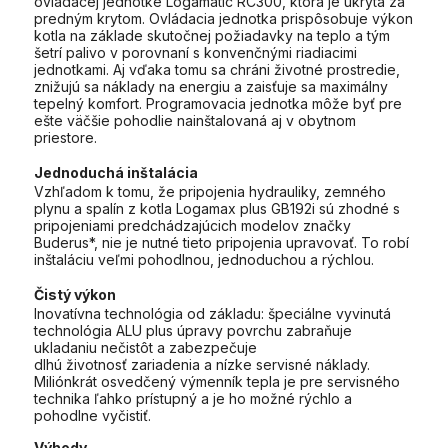
ovládacej jednotke Logamatic RC300, ktorá je ukrytá za
predným krytom. Ovládacia jednotka prispôsobuje výkon
kotla na základe skutočnej požiadavky na teplo a tým
šetrí palivo v porovnaní s konvenčnými riadiacimi
jednotkami. Aj vďaka tomu sa chráni životné prostredie,
znižujú sa náklady na energiu a zaisťuje sa maximálny
tepelný komfort. Programovacia jednotka môže byť pre
ešte väčšie pohodlie nainštalovaná aj v obytnom
priestore.
Jednoduchá inštalácia
Vzhľadom k tomu, že pripojenia hydrauliky, zemného
plynu a spalín z kotla Logamax plus GB192i sú zhodné s
pripojeniami predchádzajúcich modelov značky
Buderus*, nie je nutné tieto pripojenia upravovať. To robí
inštaláciu veľmi pohodlnou, jednoduchou a rýchlou.
Čistý výkon
Inovatívna technológia od základu: špeciálne vyvinutá
technológia ALU plus úpravy povrchu zabraňuje
ukladaniu nečistôt a zabezpečuje
dlhú životnosť zariadenia a nízke servisné náklady.
Miliónkrát osvedčený výmenník tepla je pre servisného
technika ľahko prístupný a je ho možné rýchlo a
pohodlne vyčistiť.
Výhody