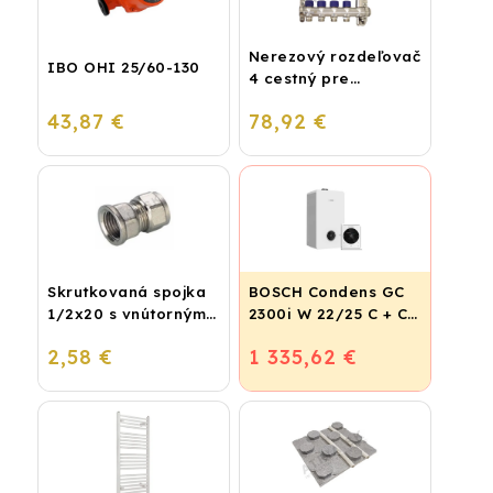
Nerezový rozdeľovač
IBO OHI 25/60-130
4 cestný pre
podlahové
43,87 €
78,92 €
vykurovanie
Skrutkovaná spojka
BOSCH Condens GC
1/2x20 s vnútorným
2300i W 22/25 C + CR
závitom
120
2,58 €
1 335,62 €