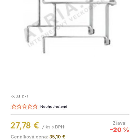
Kód:
HDR1
Neohodnotené
27,78 €
/ ks
–20 %
35,10 €