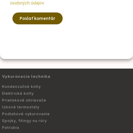
osobných údajov
Poslať komentár
Vykurovacia technika
Kondenzačné kotly
Elektrické kotly
Prietokové ohrievače
Izbové termostaty
Podlahové vykurovanie
Spojky, fitingy na rúry
Potrubia