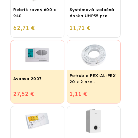
Rebrík rovný 600 x
Systémová izolačná
940
doska UHP55 pre
podlahové kúrenie
62,71 €
11,71 €
(STIROTERMAL
BASIC)
Potrubie PEX-AL-PEX
Avansa 2007
20 x 2 pre
vykurovanie,
27,52 €
1,11 €
podlahové kúrenie a
vodu