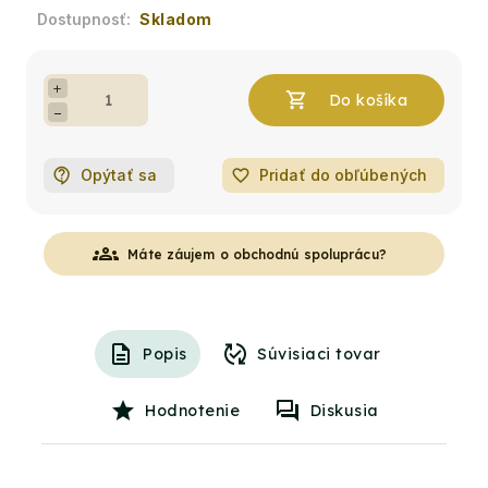
Skladom
+
−
Opýtať sa
favorite_border
Pridať do obľúbených
groups
Máte záujem o obchodnú spoluprácu?
Popis
Súvisiaci tovar
Hodnotenie
Diskusia