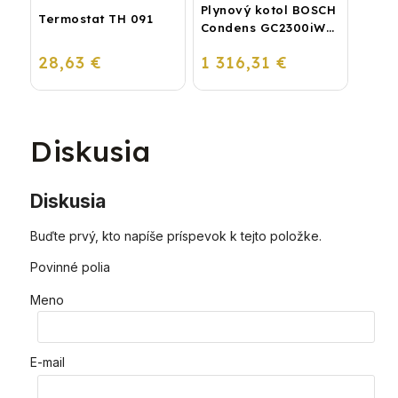
Plynový kotol BOSCH
Termostat TH 091
Condens GC2300iW
24 P - Závesný
28,63 €
1 316,31 €
kondenzačný
vykurovací kotol
Diskusia
Diskusia
Buďte prvý, kto napíše príspevok k tejto položke.
Povinné polia
Meno
E-mail