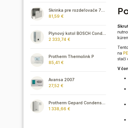
Po
Skrinka pre rozdeľovače 715 mm - podomietková
81,59 €
Skru
nutno
Plynový kotol BOSCH Condens GC8700iW 30 P - Závesný kondenzačný vykurovací kotol
kúren
2 333,74 €
Tento
na
PE
Protherm Thermolink P
stačí
85,41 €
V čom
Avansa 2007
27,52 €
Protherm Gepard Condens 18/25 MKV + Thermolink P
1 338,66 €