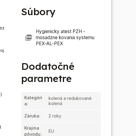
Súbory
bez
Hygienicky atest PZH -
mosadzne kovania systemu
PEX-AL-PEX
oj
Dodatočné
parametre
)
Kategóri
kolená a redukované
kolená
a
:
Záruka
:
2 roky
d
Krajina
EU
pôvodu
: