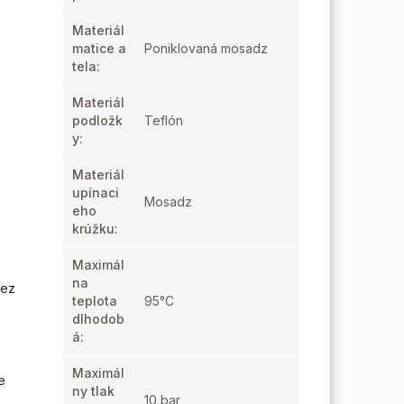
Materiál
matice a
Poniklovaná mosadz
tela
:
Materiál
podložk
Teflón
y
:
Materiál
upínaci
Mosadz
eho
krúžku
:
Maximál
na
rez
teplota
95°C
dlhodob
á
:
Maximál
e
ny tlak
10 bar