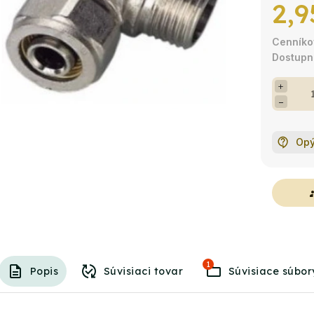
2,9
+
−
Opý
g
1
Popis
Súvisiaci tovar
Súvisiace súbor