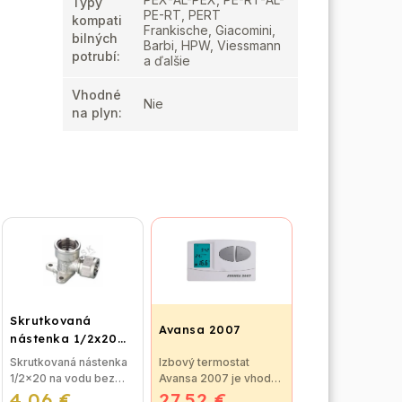
Typy
PE-RT, PERT
kompati
Frankische, Giacomini,
bilných
Barbi, HPW, Viessmann
potrubí
:
a ďalšie
Vhodné
Nie
na plyn
:
Skrutkovaná
Avansa 2007
nástenka 1/2x20
na vodu
Skrutkovaná nástenka
Izbový termostat
1/2x20 na vodu bez
Avansa 2007 je vhodný
4,06 €
nutnosti lisovania,
27,52 €
na reguláciu väčšiny