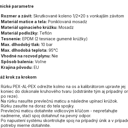
nické parametre
Rozmer a závit:
Skrutkované koleno 1/2x20 s vonkajším závitom
Materiál matice a tela:
Poniklovaná mosadz
Materiál upínacieho krúžku:
Mosadz
Materiál podložky:
Teflón
Tesnenie:
EPDM (2 tesniace gumené krúžky)
Max. dlhodobý tlak:
10 bar
Max. dlhodobá teplota:
95°C
Vhodné na rozvod plynu:
Nie
Spôsob balenia:
Voľne
Krajina pôvodu:
EU
áž krok za krokom
Rúrku PEX-AL-PEX odrežte kolmo na os a kalibrátorom upravte jej
koniec do dokonale kruhového tvaru (odstránite tým aj prípadný o
po reze).
Na rúrku nasuňte prevlečnú maticu a následne upínací krúžok.
Rúrku zasuňte na doraz do tela spojky.
Prevlečnú maticu dotiahnite vidlicovým kľúčom - nepreťahujte
nadmerne, stačí spoj dotiahnuť na pevný odpor.
Po napustení systému skontrolujte spoj na prípadný únik a v prípad
potreby mierne dotiahnite.