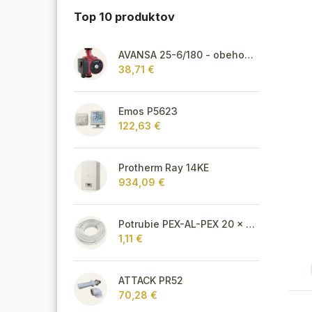
Top 10 produktov
AVANSA 25-6/180 - obehové čerpadlo, pripojovací závit 6/4"
38,71 €
Emos P5623
122,63 €
Protherm Ray 14KE
934,09 €
Potrubie PEX-AL-PEX 20 x 2 pre vykurovanie, podlahové kúrenie a vodu
1,11 €
ATTACK PR52
70,28 €