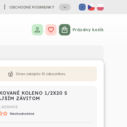
B
OBCHODNÉ PODMIENKY
Prázdny košík
Nákupný košík
whatshot
Dnes zakúpilo
10
zákazníkov.
KOVANÉ KOLENO 1/2X20 S
JŠÍM ZÁVITOM
K.GZ20X1/2
Neohodnotené