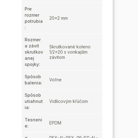
Pre
rozmer
20x2 mm
potrubia
:
Rozmer
a závit
Skrutkované koleno
skrutkov
1/2x20 s vonkajším
závitom
anej
spojky
:
Spôsob
Voľne
balenia
:
Spôsob
utiahnut
Vidlicovým kľúčom
ia
:
Tesneni
EPDM
e
:
PEX-AL-PEX, PE-RT-AL-