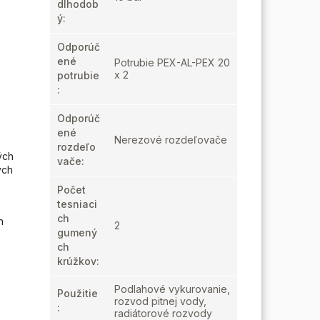
dlhodob
ý
:
Odporúč
ené
Potrubie PEX-AL-PEX 20
x 2
potrubie
:
Odporúč
ené
Nerezové rozdeľovače
rozdeľo
ých
vače
:
ých
Počet
tesniaci
ch
n
2
gumený
ch
krúžkov
:
Podlahové vykurovanie,
Použitie
rozvod pitnej vody,
:
radiátorové rozvody