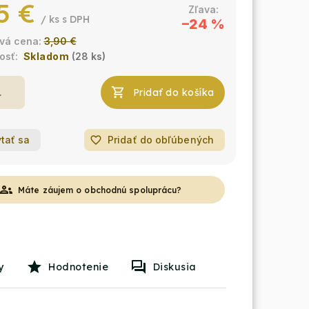
5 €
/ ks
–24 %
3,90 €
Skladom
(28 ks)
Pridať do košíka
tať sa
favorite_border
Pridať do obľúbených
roups
Máte záujem o obchodnú spoluprácu?
y
Hodnotenie
Diskusia