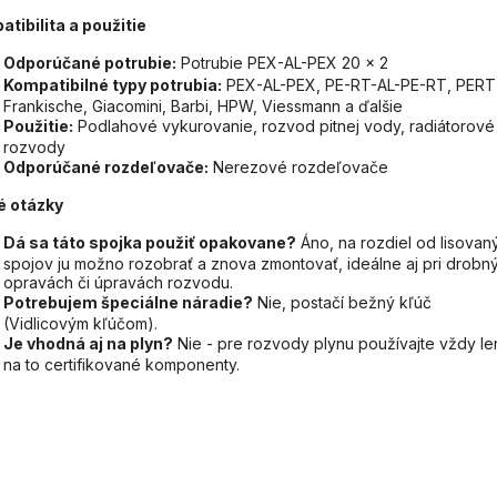
tibilita a použitie
Odporúčané potrubie:
Potrubie PEX-AL-PEX 20 x 2
Kompatibilné typy potrubia:
PEX-AL-PEX, PE-RT-AL-PE-RT, PERT
Frankische, Giacomini, Barbi, HPW, Viessmann a ďalšie
Použitie:
Podlahové vykurovanie, rozvod pitnej vody, radiátorové
rozvody
Odporúčané rozdeľovače:
Nerezové rozdeľovače
é otázky
Dá sa táto spojka použiť opakovane?
Áno, na rozdiel od lisovan
spojov ju možno rozobrať a znova zmontovať, ideálne aj pri drobn
opravách či úpravách rozvodu.
Potrebujem špeciálne náradie?
Nie, postačí bežný kľúč
(Vidlicovým kľúčom).
Je vhodná aj na plyn?
Nie - pre rozvody plynu používajte vždy le
na to certifikované komponenty.