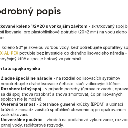
drobný popis
tkované koleno 1/2x20 s vonkajším závitom
- skrutkovaný spoj 
sti lisovania, pre plastohliníkové potrubie (20x2 mm) na vodu alebo
ie.
 koleno 90° je skvelou voľbou vždy, keď potrebujete spoľahlivý sp
X-AL-PEX
potrubie bez investície do drahého lisovacieho náradia -
 obyčajný kľúč a spoj je hotový za pár minút.
 táto spojka vyniká
Žiadne špeciálne náradie
- na rozdiel od lisovacích systémov
nepotrebujete drahé lisovacie čeľuste, stačí vidlicovým kľúčom.
Rozoberateľný spoj
- v prípade potreby (úprava rozvodu, oprava
sa dá spoj znova rozobrať a znova zmontovať, čo pri lisovaných
spojoch nie je možné.
Overená tesnosť
- 2 tesniace gumené krúžky (EPDM) a upínací
krúžok z mosadz zaisťujú spoľahlivé utesnenie aj pri opakovanom
zaskrutkovaní.
Univerzálne použitie
- vhodná na podlahové vykurovanie, rozvo
pitnej vody, radiátorové rozvody.