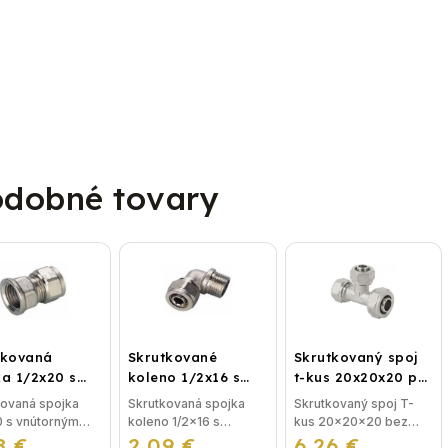
dobné tovary
tkovaná
Skrutkované
Skrutkovaný spoj
ka 1/2x20 s
koleno 1/2x16 s
t-kus 20x20x20 pre
orným závitom
vonkajším závitom
plastohliník
kovaná spojka
Skrutkovaná spojka
Skrutkovaný spoj T-
0 s vnútorným
koleno 1/2x16 s
kus 20x20x20 bez
8 €
m bez nutnosti
2,09 €
vonkajším závitom bez
6,26 €
nutnosti lisovania,