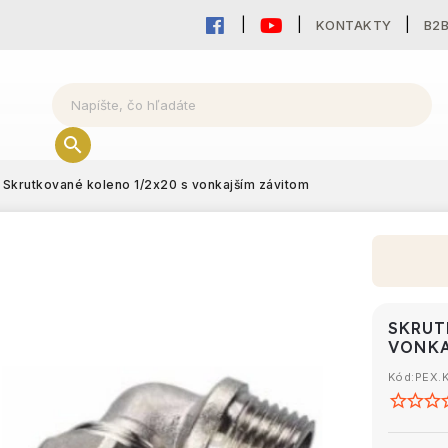
KONTAKTY
B2
Skrutkované koleno 1/2x20 s vonkajším závitom
SKRUT
VONKA
Kód:
PEX.