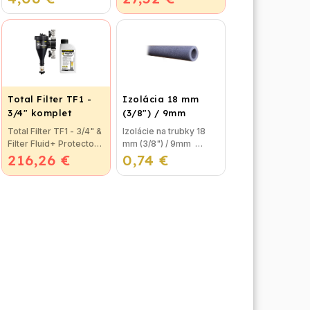
použitie pre
kotlov. Termostat je
plastohlikové potrubie
možné jednoducho
na vodu alebo kúrenie.
pripojiť ku kotlu, alebo
ku klimatizačnému...
Total Filter TF1 -
Izolácia 18 mm
3/4" komplet
(3/8") / 9mm
Total Filter TF1 - 3/4" &
Izolácie na trubky 18
Filter Fluid+ Protector
mm (3/8") / 9mm
216,26 €
Prevratná novinka
0,74 €
Izolácia na potrubie,
vo filtrácií vykurovacej
alebo izolačná pena na
vody. Total Filter je
trubky sa používa na
použiteľný na všetky
izolovanie
rozvody...
vykurovacieho okruhu
pred...