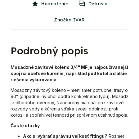
Hodnotenie
Diskusia
Značka IVAR
Podrobný popis
Mosadzné závitové koleno 3/4" MF
je najpoužívanejší
spoj na oceľové kúrenie, napríklad pod kotol a ďalšie
riešenia vykurovania.
Mosadzný závitový koleno – mení smer potrubnej trasy o
90° (prípadne iný uhol podľa konkrétneho typu). Mosadz
je dlhodobo overený, štandardný materiál pre závitové
rozvody vody a kúrenia vďaka svojej odolnosti proti
korózii a spoľahlivej tesnosti pri správnom utiahnutí spoja.
Časté otázky
Ako si vybrať správnu veľkosť fitingu?
Rozmer