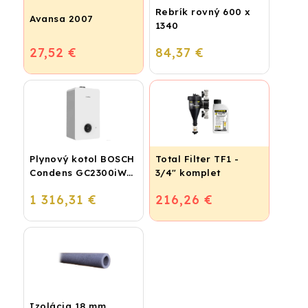
Rebrík rovný 600 x
Avansa 2007
1340
27,52 €
84,37 €
Plynový kotol BOSCH
Total Filter TF1 -
Condens GC2300iW
3/4" komplet
24 P - Závesný
1 316,31 €
216,26 €
kondenzačný
vykurovací kotol
Izolácia 18 mm