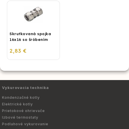
Skrutkovaná spojka
16x16 so šróbením
2,83 €
Vykurovacia technika
Kondenzačné kotly
Elektrické kotly
Prietokové ohrievače
Izbové termostaty
Podlahové vykurovanie