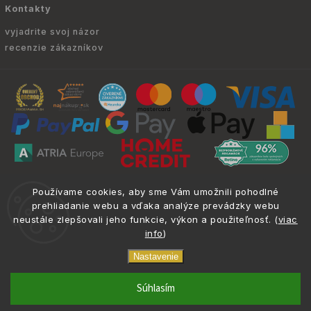
Kontakty
vyjadrite svoj názor
recenzie zákazníkov
Copyright © 2010 -
2026
ATRIA.SK
|
. Všetky
info@atria.sk
Používame cookies, aby sme Vám umožnili pohodlné
práva vyhradené.
prehliadanie webu a vďaka analýze prevádzky webu
neustále zlepšovali jeho funkcie, výkon a použiteľnosť. (
viac
info
)
Nastavenie
phone
email
0917 133 662
info@atria.sk
Súhlasím