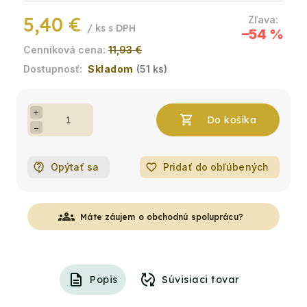
5,40 €
/ ks
–54 %
11,93 €
Skladom
(51 ks)
+
−
Opýtať sa
favorite_border
Pridať do obľúbených
groups
Máte záujem o obchodnú spoluprácu?
Popis
Súvisiaci tovar