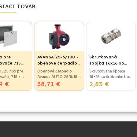
SIACI TOVAR
a pre
AVANSA 25-6/180 -
Skrutkovaná
ovače 715
obehové čerpadlo,
spojka 16x16 so
pripojovací závit
šróbením
 1325 hpx pre
Obehové čerpadlo
Skrutkovaná spojka
ietková
6/4"
vače, 715 x
Avansa AUTO 25/6/180
16x16 so šróbením bez
9 €
5 x 120-186 mm
38,71 €
Obehové čerpadlo
2,83 €
nutnosti lisovania,
mietková
Avansa AUTO 25/60
použitie pre
tková skrinka
180mm je určené pre
plastohlikové potrubie
x pre
všetky rozvody vody v
na vodu alebo kúrenie.
vače s
dome. Teleso
Skrutkovacie...
ým...
čerpadla...