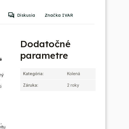
Diskusia
Značka IVAR
Dodatočné
parametre
é
Kategória
:
Kolená
ný
ý
Záruka
:
2 roky
i
,
itu