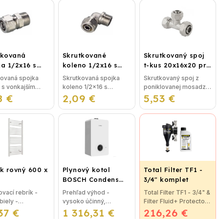
tkovaná
Skrutkované
Skrutkovaný spoj
a 1/2x16 s
koleno 1/2x16 s
t-kus 20x16x20 pre
ajším závitom
vonkajším závitom
plastohliník
kovaná spojka
Skrutkovaná spojka
Skrutkovaný spoj z
 s vonkajším
koleno 1/2x16 s
poniklovanej mosadze
8 €
m bez nutnosti
2,09 €
vonkajším závitom bez
5,53 €
T-kus 20x16x20 bez
nia, použitie pre
nutnosti lisovania,
nutnosti lisovania,
hlikové potrubie
použitie pre
použitie pre
u alebo kúrenie.
plastohlikové potrubie
plastohlikové potrubie
na vodu alebo kúrenie.
na vodu alebo
...
kúrenie....
k rovný 600 x
Plynový kotol
Total Filter TF1 -
BOSCH Condens
3/4" komplet
GC2300iW 24 P -
vací rebrík -
Prehľad výhod -
Total Filter TF1 - 3/4" &
Závesný
biely -
vysoko účinný,
Filter Fluid+ Protector
kondenzačný
37 €
r: 600 x 1340
1 316,31 €
priestorovo úsporný -
216,26 €
Prevratná novinka
vykurovací kotol
určený na
intuitivne ovládaný LCD
vo filtrácií vykurovacej