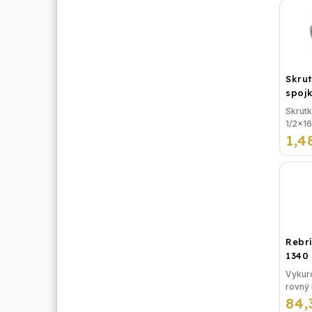
Skru
spojk
vonk
Skrut
1/2x16
1,4
závito
lisova
plasto
na vod
...
Rebrí
1340
Vykuro
rovný 
84,
rozme
mm - 