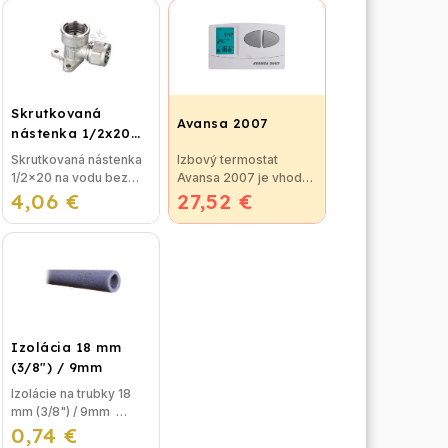
Skrutkovaná
Avansa 2007
nástenka 1/2x20
na vodu
Skrutkovaná nástenka
Izbový termostat
1/2x20 na vodu bez
Avansa 2007 je vhodný
4,06 €
nutnosti lisovania,
27,52 €
na reguláciu väčšiny
použitie pre
kotlov. Termostat je
plastohlikové potrubie
možné jednoducho
na vodu alebo kúrenie.
pripojiť ku kotlu, alebo
ku klimatizačnému...
Izolácia 18 mm
(3/8") / 9mm
Izolácie na trubky 18
mm (3/8") / 9mm
0,74 €
Izolácia na potrubie,
alebo izolačná pena na