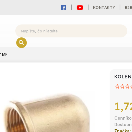
KONTAKTY
B2
" MF
KOLEN
1,7
Značka: