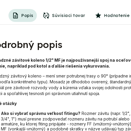
Popis
Súvisiaci tovar
Hodnotenie
drobný popis
dzné závitové koleno 1/2" MF
je najpoužívanejší spoj na oceľov
ie, napríklad pod kotol a ďalšie riešenia vykurovania.
zný závitový koleno – mení smer potrubnej trasy o 90° (prípadne i
podľa konkrétneho typu). Mosadz je dlhodobo overený, štandardn
iál pre závitové rozvody vody a kúrenia vďaka svojej odolnosti prot
ii a spoľahlivej tesnosti pri správnom utiahnutí spoja.
é otázky
Ako si vybrať správnu veľkosť fitingu?
Rozmer závitu (napr. 1/2",
3/4", 1") musí presne zodpovedať rozmeru závitu na potrubí alebo
armatúre, ku ktorej fiting pripájate - rozmery FF (vnútorný-vnútorný)
MF (vonkajší-vnútorný) a podobné skratky v názve udávajú typ záv