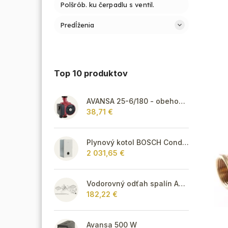
Polšrób. ku čerpadlu s ventil.
Predĺženia
Top 10 produktov
AVANSA 25-6/180 - obehové čerpadlo, pripojovací závit 6/4"
38,71 €
Plynový kotol BOSCH Condens GC8300iW 40 R - Závesný kondenzačný vykurovací kotol
2 031,65 €
Vodorovný odťah spalín AZB 918
182,22 €
Avansa 500 W