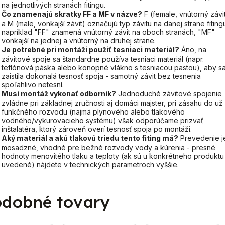
na jednotlivých stranách fitingu.
Čo znamenajú skratky FF a MF v názve?
F (female, vnútorný závi
a M (male, vonkajší závit) označujú typ závitu na danej strane fiting
napríklad "FF" znamená vnútorný závit na oboch stranách, "MF"
vonkajší na jednej a vnútorný na druhej strane.
Je potrebné pri montáži použiť tesniaci materiál?
Áno, na
závitové spoje sa štandardne používa tesniaci materiál (napr.
teflónová páska alebo konopné vlákno s tesniacou pastou), aby s
zaistila dokonalá tesnosť spoja - samotný závit bez tesnenia
spoľahlivo netesní.
Musí montáž vykonať odborník?
Jednoduché závitové spojenie
zvládne pri základnej zručnosti aj domáci majster, pri zásahu do už
funkčného rozvodu (najmä plynového alebo tlakového
vodného/vykurovacieho systému) však odporúčame prizvať
inštalatéra, ktorý zároveň overí tesnosť spoja po montáži.
Aký materiál a akú tlakovú triedu tento fiting má?
Prevedenie j
mosadzné, vhodné pre bežné rozvody vody a kúrenia - presné
hodnoty menovitého tlaku a teploty (ak sú u konkrétneho produktu
uvedené) nájdete v technických parametroch vyššie.
dobné tovary