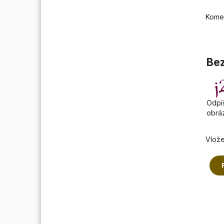
Kome
Bez
Odpíš
obrá
Vlože