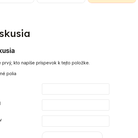
vanie do kúpeľní
displej- integrované
vody. Total Filter je
mbinácii s kotlom
elektronicky riadené
použiteľný na všetky
čisto elektrické...
nízkoenergetické
rozvody...
čerpadlo -...
skusia
kusia
 prvý, kto napíše príspevok k tejto položke.
né polia
o
l
v