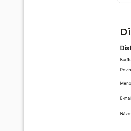
vykuro
- v ko
alebo 
Di
Dis
Buďte
Povin
Men
E-mai
Názo