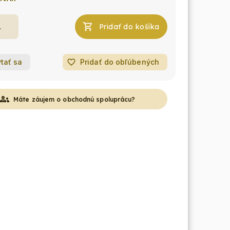
Pridať do košíka
tať sa
favorite_border
Pridať do obľúbených
roups
Máte záujem o obchodnú spoluprácu?