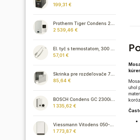
199,31 €
Protherm Tiger Condens 20/26 KKZ 42 + smart regulátor
2 539,46 €
Po
El. tyč s termostatom, 300 W - biela
57,01 €
Mosa
kúren
Skrinka pre rozdeľovače 795 mm - podomietková
85,64 €
Mosad
uhol 
mater
BOSCH Condens GC 2300i W 22/25 C + CR 120
koróz
1 335,62 €
Čast
Viessmann Vitodens 050-W, 3,2 - 19 kW, TÚV
1 773,87 €