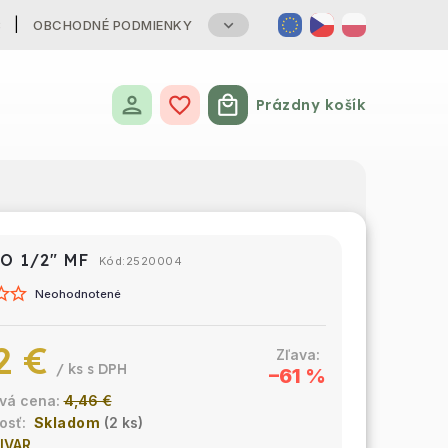
B
OBCHODNÉ PODMIENKY
Prázdny košík
Nákupný košík
O 1/2" MF
Kód:
2520004
Neohodnotené
2 €
/ ks
–61 %
4,46 €
Skladom
(2 ks)
IVAR