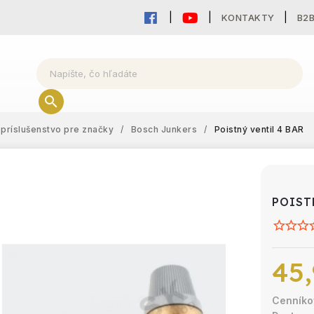
KONTAKTY
B2
príslušenstvo pre značky
/
Bosch Junkers
/
Poistný ventil 4 BAR
POIST
45,