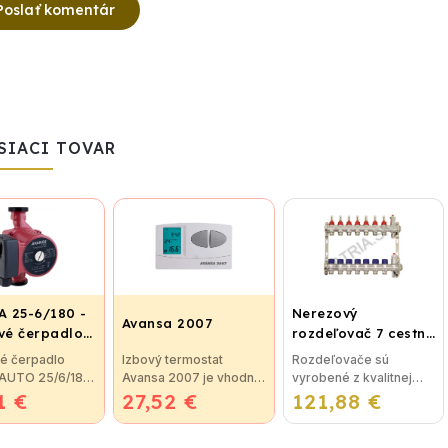
Poslať komentár
SIACI TOVAR
 25-6/180 -
Nerezový
Avansa 2007
é čerpadlo,
rozdeľovač 7 cestný
ovací závit
pre podlahové
é čerpadlo
Izbový termostat
Rozdeľovače sú
vykurovanie
 AUTO 25/6/180
Avansa 2007 je vhodný
vyrobené z kvalitnej
1 €
é čerpadlo
27,52 €
na reguláciu väčšiny
121,88 €
nerezovej ocele podľa
 AUTO 25/60
kotlov. Termostat je
nemeckej normy DIN EN
e určené pre
možné jednoducho
1264-4:2009-11.