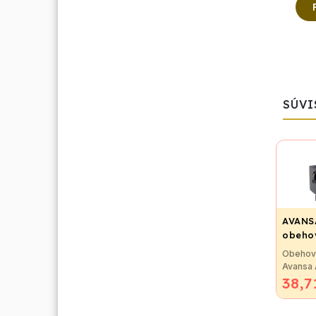
SÚVI
AVANSA
obehov
pripoj
Obehov
6/4"
Avansa
38,7
Obehov
Avansa
180mm j