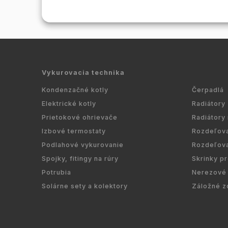
všetky 
dome. 
čerpadla
Vykurovacia technika
Kondenzačné kotly
Čerpadlá
Elektrické kotly
Radiátory
Prietokové ohrievače
Radiátory
Izbové termostaty
Rozdeľov
Podlahové vykurovanie
Rozdeľov
Spojky, fitingy na rúry
Skrinky p
Potrubia
Nerezové 
Solárne sety a kolektory
Záložné z