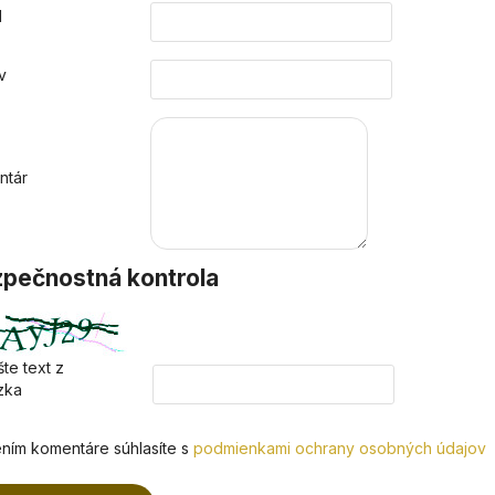
l
v
ntár
pečnostná kontrola
te text z
zka
ním komentáre súhlasíte s
podmienkami ochrany osobných údajov