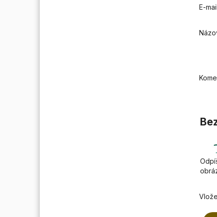
E-mai
Názo
Kome
Bez
Odpíš
obrá
Vlože