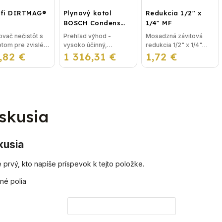
ffi DIRTMAG®
Plynový kotol
Redukcia 1/2" x
BOSCH Condens
1/4" MF
GC2300iW 24 P -
vač nečistôt s
Prehľad výhod -
Mosadzná závitová
Závesný
om pre zvislé aj
vysoko účinný,
redukcia 1/2" x 1/4"
kondenzačný
,82 €
ovné potrubie
1 316,31 €
priestorovo úsporný -
1,72 €
MF je najpoužívanejší
vykurovací kotol
FFI DIRTMAG®
intuitivne ovládaný LCD
spoj na oceľové
3/4"
displej- integrované
kúrenie, napríklad pod
ristika: Telo
elektronicky riadené
kotol a ďalšie riešenia...
nízkoenergetické
čerpadlo -...
skusia
kusia
 prvý, kto napíše príspevok k tejto položke.
né polia
o