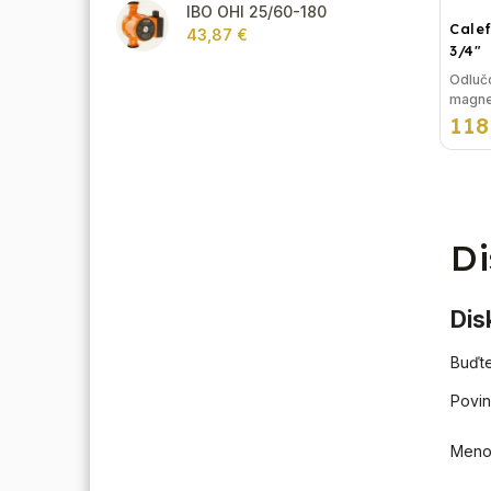
IBO OHI 25/60-180
Cale
43,87 €
3/4"
Odlučo
magnet
118
vodor
CALE
Rozmer: 
Charakte
z...
Di
Dis
Buďte
Povin
Men