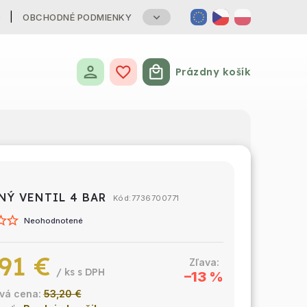
B
OBCHODNÉ PODMIENKY
Prázdny košík
Nákupný košík
NÝ VENTIL 4 BAR
Kód:
7736700771
Neohodnotené
91 €
/ ks
–13 %
53,20 €