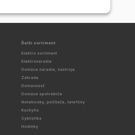
kyslíkovú bariéru
na vodu alebo kúrenie.
o hrúbke 0,2 mm, ktorá
...
zabraňuje...
Ďalší sortiment
Elektro sortiment
Elektronáradie
Domáce náradie, nástroje
Záhrada
Domácnosť
Domáce spotrebiče
Notebooky, počítače, telefóny
Kuchyňa
Cyklistika
Hodinky