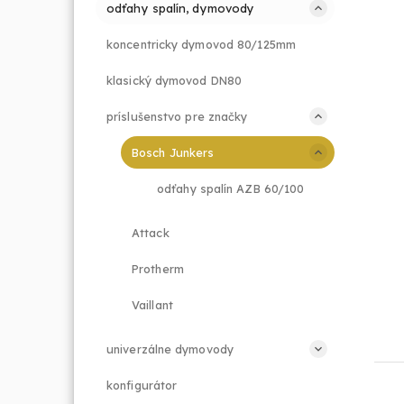
odťahy spalín, dymovody
koncentricky dymovod 80/125mm
klasický dymovod DN80
príslušenstvo pre značky
Bosch Junkers
odťahy spalín AZB 60/100
Attack
Protherm
Vaillant
univerzálne dymovody
konfigurátor