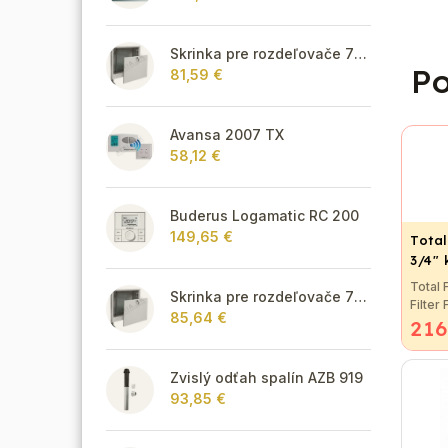
Skrinka pre rozdeľovače 715 mm - podomietková
Po
81,59 €
Avansa 2007 TX
58,12 €
Buderus Logamatic RC 200
149,65 €
Total
3/4"
Total 
Skrinka pre rozdeľovače 795 mm - podomietková
Filter
85,64 €
216
Prevra
vo fil
vody. T
použit
Zvislý odťah spalín AZB 919
rozvod
93,85 €