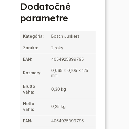
Dodatočné
parametre
Kategória
:
Bosch Junkers
Záruka
:
2 roky
EAN
:
4054925899795
0,065 x 0,105 x 125
Rozmery
:
mm
Brutto
0,30 kg
váha
:
Netto
0,25 kg
váha
:
EAN
:
4054925899795