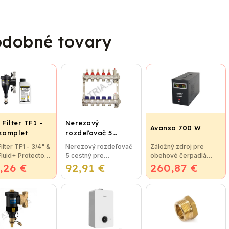
dobné tovary
 Filter TF1 -
Nerezový
Avansa 700 W
 komplet
rozdeľovač 5
cestný pre
Filter TF1 - 3/4" &
Nerezový rozdeľovač
Záložný zdroj pre
podlahové
 Fluid+ Protector
5 cestný pre
obehové čerpadlá
vykurovanie
,26 €
tná novinka
92,91 €
podlahové
260,87 €
Avansa 700 W
trácií vykurovacej
vykurovanie
Technické údaje
otal Filter je
Rozdeľovače sú
Maximálna kapacita:
eľný na všetky
vyrobené z kvalitnej
1000 VA Maximálny
y...
nerezovej ocele podľa
menovitý výkon: 700W
nemeckej normy DIN
Hlavné vstupné...
EN...