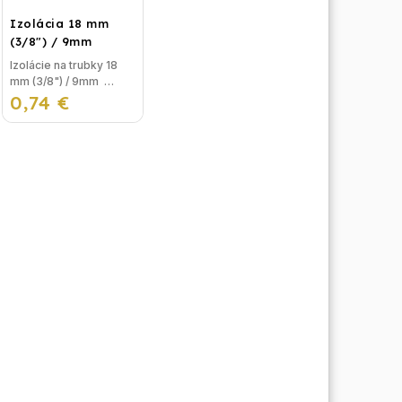
Izolácia 18 mm
(3/8") / 9mm
Izolácie na trubky 18
mm (3/8") / 9mm
0,74 €
Izolácia na potrubie,
alebo izolačná pena na
trubky sa používa na
izolovanie
vykurovacieho okruhu
pred...