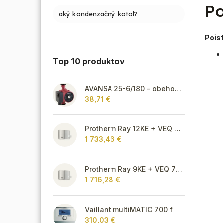
Po
aký kondenzačný kotol?
Poist
Top 10 produktov
AVANSA 25-6/180 - obehové čerpadlo, pripojovací závit 6/4"
38,71 €
Protherm Ray 12KE + VEQ 75 + Thermolink P
1 733,46 €
Protherm Ray 9KE + VEQ 75 + Thermolink P
1 716,28 €
Vaillant multiMATIC 700 f
310,03 €