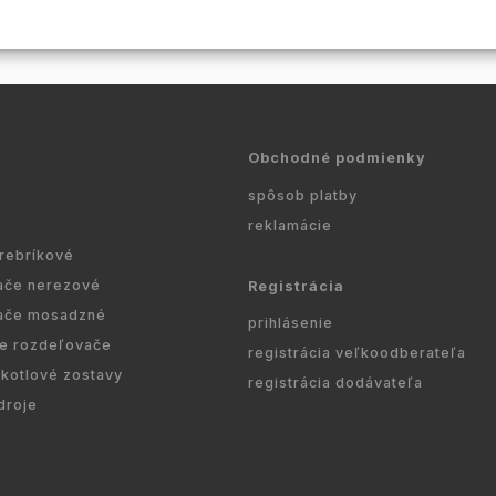
rozvody vody v
pripojiť ku kotlu, alebo
Rozdeľovače je možné
Teleso
ku klimatizačnému...
použiť na všetky druhy...
...
Obchodné podmienky
spôsob platby
reklamácie
 rebríkové
ače nerezové
Registrácia
ače mosadzné
prihlásenie
re rozdeľovače
registrácia veľkoodberateľa
kotlové zostavy
registrácia dodávateľa
droje