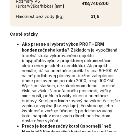
Rozmery VS
418/740/300
(šírka/výška/hĺbka) [mm]
Hmotnosť bez vody [kg]
31,6
Časté otázky
Ako presne si vybrať výkon PROTHERM
kondenzačného kotla?
Základom je vypočítaná
tepelná strata vykurovaného objektu
(najspoľahlivejšie z projektovej dokumentácie
alebo energetického certifikátu). Ak projekt
nemáte, dá sa orientačne počítať s cca 60-100 W
na m² podlahovej plochy pri bežne zateplenom
dome postavenom po roku 2000, resp. 100-150
W/m² pri staršom, nezateplenom dome - presné
číslo sa však líši podľa počtu poschodí, výšky
miestností, počtu a kvality okien a orientácie
budovy. Kotol predimenzovaný na výkon častejšie
zapína a vypína (tzv. cykluje), čo skracuje jeho
životnosť a znižuje účinnosť; poddimenzovaný
kotol naopak v mrazivých dňoch nestíha dom
dostatočne vykúriť.
Prečo je kondenzačný kotol úspornejší než
klasický?
Kondenzačný kotol navyše využíva aj