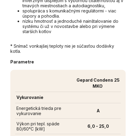
inverzným displejom s výbornou čitateľnosťou aj v
tmavých miestnostiach a autodiagnostiku,
spolupráca s komunikačnými regulátormi - viac
úspory a pohodlia.
nízku hmotnosť a jednoduché nainštalovanie do
systému či už v novostavbe alebo pri výmene
starších kotlov
* Snímač vonkajšej teploty nie je súčasťou dodávky
kotla.
Parametre
Gepard Condens 25
MKO
Vykurovanie
Energetická trieda pre
A
vykurovanie
Výkon pri tepl. spáde
6,0 - 25,0
80/60°C [kW]