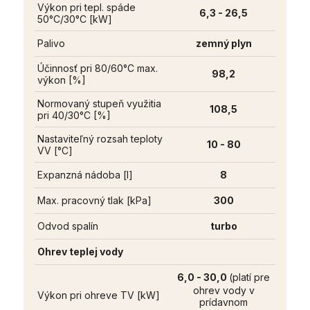
Výkon pri tepl. spáde
6,3 - 26,5
50°C/30°C [kW]
Palivo
zemný plyn
Účinnosť pri 80/60°C max.
98,2
výkon [%]
Normovaný stupeň využitia
108,5
pri 40/30°C [%]
Nastaviteľný rozsah teploty
10 - 80
VV [°C]
Expanzná nádoba [l]
8
Max. pracovný tlak [kPa]
300
Odvod spalín
turbo
Ohrev teplej vody
6,0 - 30,0
(platí pre
ohrev vody v
Výkon pri ohreve TV [kW]
prídavnom