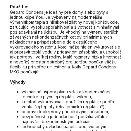
Použitie:
Gepard Condens je ideálny pre domy alebo byty s
jednou kúpeľňou. Je vybavený najmodernejším
výmenníkom tepla z hliníkovej zliatiny novej konštrukcie,
zaručujúci vysokú spoľahlivosť a životnosť s minimálnymi
požiadavkami na údržbu. Je vhodný na výmenu starších
závesných nekondenzačných kotlov pri minimálnych
nákladoch na prispôsobenie do existujúceho
vykurovacieho systému. Kotol môže nielen vykurovať ale
aj pripraviť teplú vodu v prídavnom zásobníku a uspokojiť
tak potreby i veľkej rodiny. Malé rozmery, nízka hmotnosť
a neveľký priestor potrebný pre údržbu ponúka väčšiu
flexibilitu pri voľbe umiestnenia. Kotly Gepard Condens
MKO ponúkajú:
Výhody:
významné úspory plynu vďaka kondenzačnej
technike a plynulej regulácii výkonu,
komfort vykurovania s použitím regulácie podľa
vonkajšej teploty (ekvitermická regulácia*),
prípravu teplej vody prietokovým spôsobom,
bezpečnosť a jednoduchosť použitia vďaka
najnovším bezpečnostným funkciám,
jednoduchý ovládací panel s podsvieteným