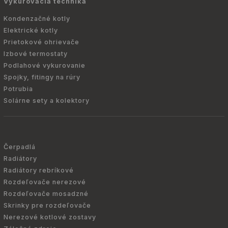
Vykurovacia technika
Kondenzačné kotly
Elektrické kotly
Prietokové ohrievače
Izbové termostaty
Podlahové vykurovanie
Spojky, fitingy na rúry
Potrubia
Solárne sety a kolektory
Čerpadlá
Radiátory
Radiátory rebríkové
Rozdeľovače nerezové
Rozdeľovače mosadzné
Skrinky pre rozdeľovače
Nerezové kotlové zostavy