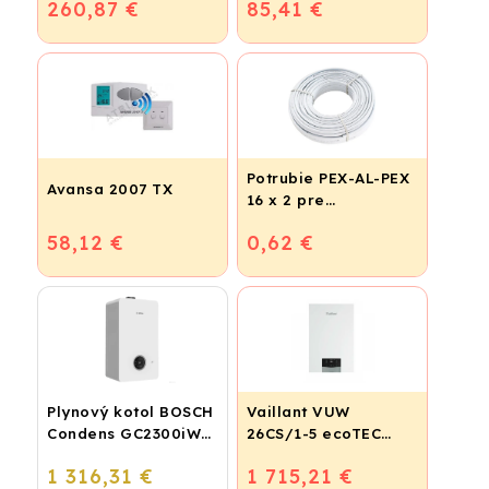
260,87 €
85,41 €
Potrubie PEX-AL-PEX
Avansa 2007 TX
16 x 2 pre
vykurovanie,
58,12 €
0,62 €
podlahové kúrenie a
vodu
Plynový kotol BOSCH
Vaillant VUW
Condens GC2300iW
26CS/1-5 ecoTEC
24 P - Závesný
plus IoniDetect - s
1 316,31 €
1 715,21 €
kondenzačný
prietokovým