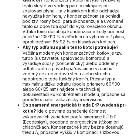
teplo skryté vo vodnej pare vznikajúcej pri
spaľovaní plynu - tá v klasickom kotle odchádza
nevyužitá komínom, v kondenzačnom sa ochladí
pod tzv. rosný bod, para skondenzuje a uvoľnené
teplo sa odovzdá späť do vykurovacieho okruhu.
Vďaka tomu dosahujú kondenzačné kotly účinnosť
približne 105-110 % vzhľadom na výhrevnosť plynu,
oproti bežným 85-92 % pri klasických kotloch.
Aký typ odťahu spalín tento kotol potrebuje?
Väčšina moderných kondenzačných kotlov je tzv.
turbo (s uzavretou spaľovacou komorou) a
vyžaduje súosý (koncentrický) alebo oddelený
odťah spalín a prívod spaľovacieho vzduchu
vedený cez obvodovú stenu alebo strechu -
nepotrebuje teda funkčný komín. Presný typ a
maximálnu dĺžku odťahu (podľa priemeru 60/100
alebo 80/125 mm) nájdete v technickej
dokumentácii ku konkrétnemu modelu, prípadne sa
poraďte s naším zákazníckym servisom.
Čo znamená energetická trieda ErP uvedená pri
kotle?
Ide o povinné označenie účinnosti
vykurovacích zariadení podľa smernice EÚ ErP
(Ecodesign), podobné energetickým štítkom pri
chladničkách. Kondenzačné kotly bežne dosahujú
triedu A, prípadne vyššiu v kombinácii s izbovou