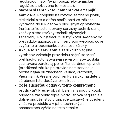
reguláciou (napr. A+ pri použití ekvitermickej
regulácie a izbového termostatu).
Môžem si tento kotol namontovať a zapojiť
sám?
Nie. Pripojenie na rozvod zemného plynu,
elektrickú sieť a odťah spalín patrí zo zákona
výhradne do rúk osoby s príslušným oprávnením
(najčastejšie autorizovaný servisný technik danej
značky alebo revízny technik plynových
zariadení). Po inštalácii musí byť kotol uvedený do
prevádzky autorizovaným servisom výrobcu, čo je
zvyčajne aj podmienkou platnosti záruky.
Ako je to so servisom a zárukou?
Väčšina
výrobcov vyžaduje pravidelnú ročnú servisnú
prehliadku autorizovaným servisom, aby zostala
zachovaná záruka aj po jej štandardnom uplynutí
(predĺžená záruka pri pravidelnom servise je
bežná najmä pri značkách Vaillant, Protherm,
Viessmann). Presné podmienky záruky nájdete v
záručnom liste dodávanom s kotlom.
Čo je súčasťou dodávky tohto konkrétneho
produktu?
Presný obsah balenia (samotný kotol,
prípadne zásobník teplej vody, izbová regulácia a
ďalšie príslušenstvo v prípade zostavy) je uvedený
v názve produktu a v jeho technických
parametroch vyššie na tejto stránke.