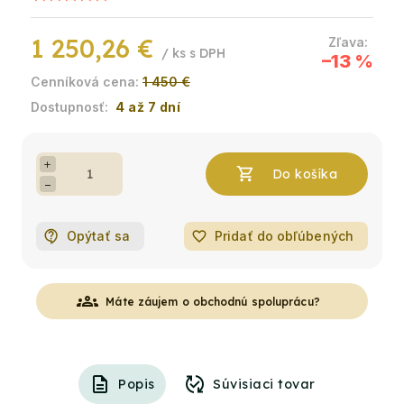
1 250,26 €
/ ks
–13 %
1 450 €
4 až 7 dní
+
−
Opýtať sa
favorite_border
Pridať do obľúbených
groups
Máte záujem o obchodnú spoluprácu?
Popis
Súvisiaci tovar