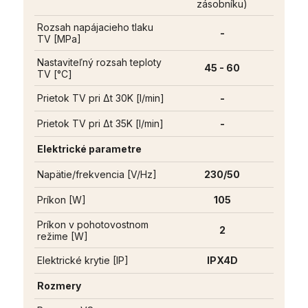
zásobníku)
Rozsah napájacieho tlaku
-
TV [MPa]
Nastaviteľný rozsah teploty
45 - 60
TV [°C]
Prietok TV pri Δt 30K [l/min]
-
Prietok TV pri Δt 35K [l/min]
-
Elektrické parametre
Napätie/frekvencia [V/Hz]
230/50
Príkon [W]
105
Príkon v pohotovostnom
2
režime [W]
Elektrické krytie [IP]
IPX4D
Rozmery