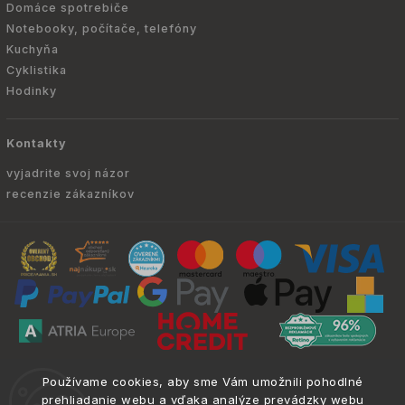
Domáce spotrebiče
Notebooky, počítače, telefóny
Kuchyňa
Cyklistika
Hodinky
Kontakty
vyjadrite svoj názor
recenzie zákazníkov
Copyright © 2010 -
2026
ATRIA.SK
|
. Všetky
info@atria.sk
Používame cookies, aby sme Vám umožnili pohodlné
práva vyhradené.
prehliadanie webu a vďaka analýze prevádzky webu