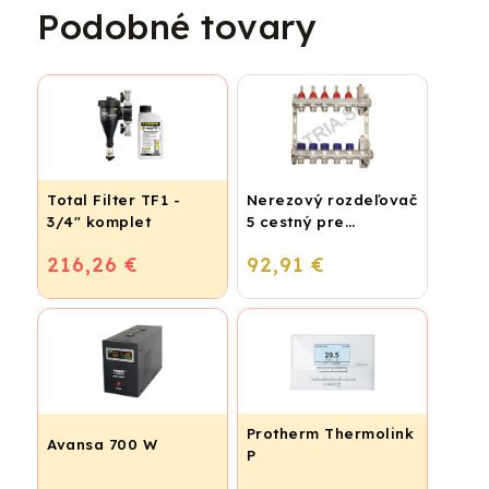
Podobné tovary
Total Filter TF1 -
Nerezový rozdeľovač
3/4" komplet
5 cestný pre
podlahové
216,26 €
92,91 €
vykurovanie
Protherm Thermolink
Avansa 700 W
P