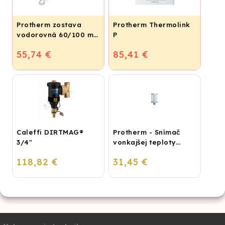
Protherm zostava
Protherm Thermolink
vodorovná 60/100 mm
P
- 0,8 m, S1KP
55,74 €
85,41 €
Caleffi DIRTMAG®
Protherm - Snímač
3/4"
vonkajšej teploty
(káblový) pre kotly s
118,82 €
31,45 €
eBus zbernicou