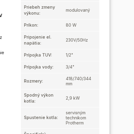
Priebeh zmeny
modulovaný
výkonu
:
KV
Príkon
:
80 W
Pripojenie el.
 z
230V/50Hz
napätia
:
ie
Prípojka TUV
:
1/2"
Prípojka vody
:
3/4"
418/740/344
Rozmery
:
mm
Spodný výkon
2,9 kW
kotla
:
servisným
Spustenie kotla
:
technikom
Protherm