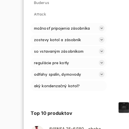
Buderus
Attack
možnosť pripojenia zásobníka
zostavy kotol a zásobník
so vstavaným zásobníkom
regulácie pre kotly
odťahy spalín, dymovody
aký kondenzačný kotol?
Top 10 produktov
AVANSA 25-6/180 - obehové čerpadlo, pripojovací závit 6/4"