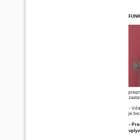
FUNK
prepn
zasta
- Vďa
je be
- Pr
vplyv