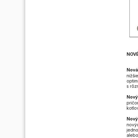
NOVÉ
Nová
nižši
optim
s rôz
Nový 
pričo
kotlo
Nový 
novýc
jedno
alebo