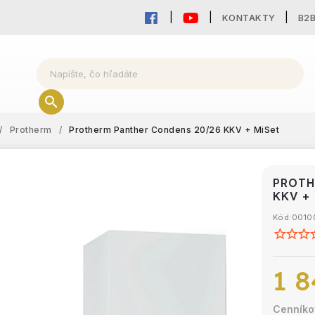
KONTAKTY
B2
/
Protherm
/
Protherm Panther Condens 20/26 KKV + MiSet
PROTH
KKV +
Kód:
0010
1 8