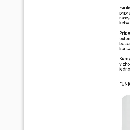
Funk
prípr
namyd
keby 
Pripo
exter
bezdr
konc
Kompa
v zho
jedno
FUN