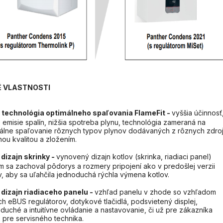
 VLASTNOSTI
 technológia optimálneho spaľovania FlameFit -
vyššia účinnosť
e emisie spalín, nižšia spotreba plynu, technológia zameraná na
álne spaľovanie rôznych typov plynov dodávaných z rôznych zdro
nou kvalitou a zložením.
dizajn skrinky -
vynovený dizajn kotlov (skrinka, riadiaci panel)
m sa zachoval pôdorys a rozmery pripojení ako v predošlej verzii
v, aby sa uľahčila jednoduchá rýchla výmena kotlov.
dizajn riadiaceho panelu -
vzhľad panelu v zhode so vzhľadom
h eBUS regulátorov, dotykové tlačidlá, podsvietený displej,
duché a intuitívne ovládanie a nastavovanie, či už pre zákazníka
 pre servisného technika.