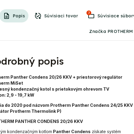
7
Popis
Súvisiaci tovar
Súvisiace súbor
Značka PROTHERM
drobný popis
herm Panther Condens 20/26 KKV + priestorový regulátor
herm MiSet
vesný kondenzačný kotol s prietokovým ohrevom TV
on:
2,9 - 19,7 kW
zia do 2020 pod názvom Protherm Panther Condens 24/25 KKV
látor Protherm Thermolink P
)
HERM PANTHER CONDENS 20/26 KKV
vým kondenzačným kotlom
Panther Condens
získate systém