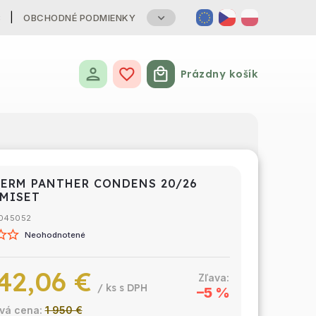
B
OBCHODNÉ PODMIENKY
Prázdny košík
Nákupný košík
ERM PANTHER CONDENS 20/26
 MISET
045052
Neohodnotené
42,06 €
/ ks
–5 %
1 950 €