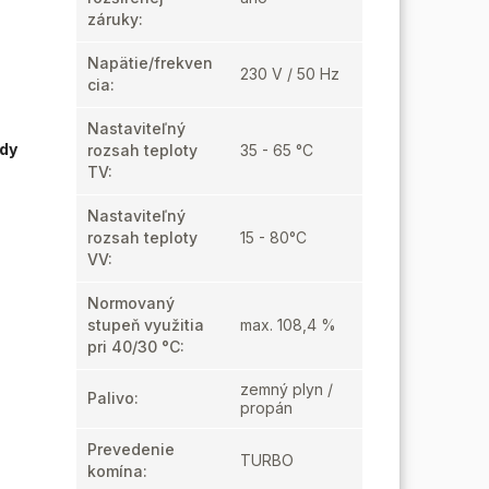
záruky
:
Napätie/frekven
230 V / 50 Hz
cia
:
Nastaviteľný
ody
rozsah teploty
35 - 65 °C
TV
:
Nastaviteľný
rozsah teploty
15 - 80°C
VV
:
Normovaný
stupeň využitia
max. 108,4 %
pri 40/30 °C
:
zemný plyn /
Palivo
:
propán
Prevedenie
TURBO
komína
: