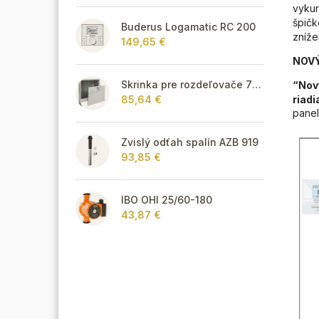
vykur
špičk
Buderus Logamatic RC 200
zníže
149,65 €
NOVÝ
Skrinka pre rozdeľovače 795 mm - podomietková
“Nový
riadi
85,64 €
panel
Zvislý odťah spalín AZB 919
93,85 €
IBO OHI 25/60-180
43,87 €