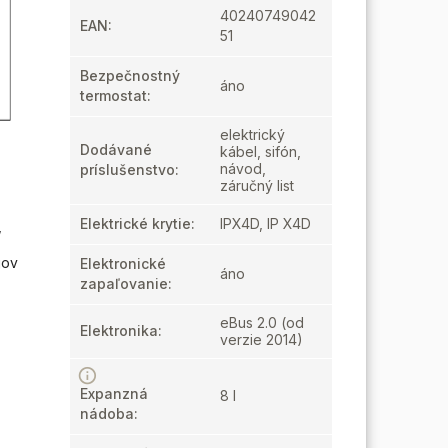
40240749042
EAN
:
51
Bezpečnostný
áno
termostat
:
elektrický
Dodávané
kábel, sifón,
návod,
príslušenstvo
:
záručný list
Elektrické krytie
:
IPX4D, IP X4D
,
jov
Elektronické
áno
zapaľovanie
:
eBus 2.0 (od
Elektronika
:
verzie 2014)
Expanzná
8 l
nádoba
: