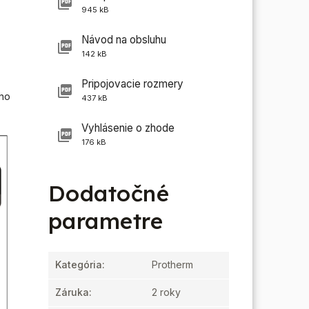
945 kB
Návod na obsluhu
142 kB
Pripojovacie rozmery
eho
437 kB
Vyhlásenie o zhode
176 kB
Dodatočné
parametre
Kategória
:
Protherm
Záruka
:
2 roky