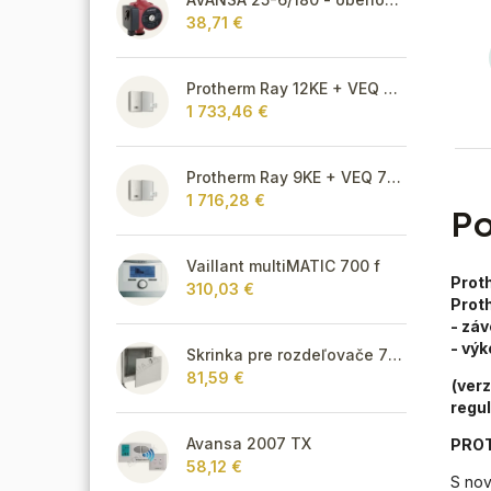
38,71 €
Protherm Ray 12KE + VEQ 75 + Thermolink P
1 733,46 €
Protherm Ray 9KE + VEQ 75 + Thermolink P
1 716,28 €
Po
Vaillant multiMATIC 700 f
Prot
310,03 €
Prot
- zá
- výk
Skrinka pre rozdeľovače 715 mm - podomietková
81,59 €
(ver
regu
Avansa 2007 TX
PROT
58,12 €
S no