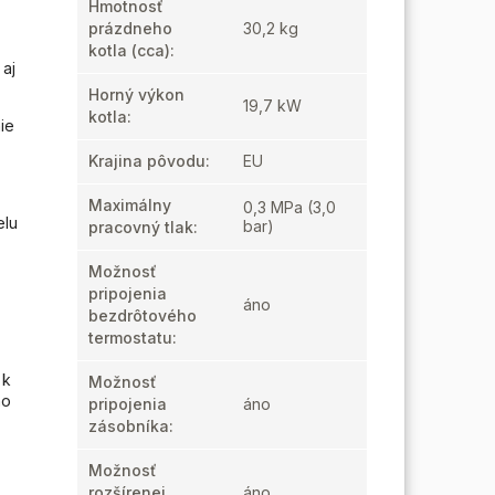
Hmotnosť
prázdneho
30,2 kg
kotla
(cca):
 aj
Horný výkon
19,7 kW
kotla
:
ie
Krajina pôvodu
:
EU
Maximálny
0,3 MPa (3,0
elu
bar)
pracovný tlak
:
Možnosť
pripojenia
áno
bezdrôtového
termostatu
:
 k
Možnosť
ho
pripojenia
áno
zásobníka
:
Možnosť
rozšírenej
áno