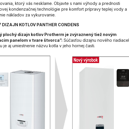
ovania, ktorý vás nesklame. Objavte s nami výhody a prednosti
ovej kondenzačnej technológie pre komfort prípravy teplej vody a
nie nákladov za vykurovanie.
 DIZAJN KOTLOV PANTHER CONDENS
 plochý dizajn kotlov Protherm je zvýraznený tiež novým
acim panelom v tvare štvorca”:
Súčasťou dizajnu nového riadiac
u je aj umiestnenie názvu kotla v jeho hornej časti.