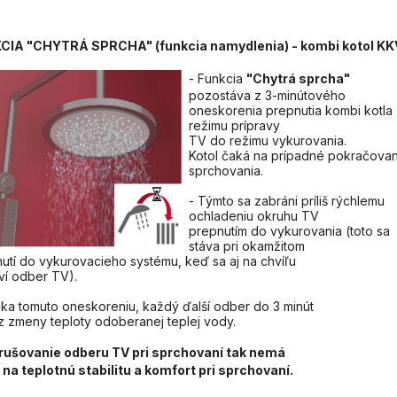
CIA "CHYTRÁ SPRCHA" (funkcia namydlenia) - kombi kotol K
- Funkcia
"Chytrá sprcha"
pozostáva z 3-minútového
oneskorenia prepnutia kombi kotla
režimu prípravy
TV do režimu vykurovania.
Kotol čaká na prípadné pokračovan
sprchovania.
- Týmto sa zabráni príliš rýchlemu
ochladeniu okruhu TV
prepnutím do vykurovania (toto sa
stáva pri okamžitom
utí do vykurovacieho systému, keď sa aj na chvíľu
ví odber TV).
ka tomuto oneskoreniu, každý ďalší odber do 3 minút
z zmeny teploty odoberanej teplej vody.
erušovanie odberu TV pri sprchovaní tak nemá
 na teplotnú stabilitu a komfort pri sprchovaní.