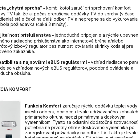
cia „chytrá sprcha“ -
kombi kotol zaručí pri sprchovaní komfort
avy TV tak, že aj počas prerušenia dodávky TV do sprchy (v čase
lenia) stále čaká na ďalší odber TV a neprepne sa do vykurovania
bola požiadavka (čaká 3 minúty).
jiteľnosť príslušenstva -
jednoduché pripojenie a rýchle upevnen
ného riadiaceho príslušenstva ako internetová brána a/alebo
ôtový izbový regulátor bez nutnosti otvárania skrinky kotla aj pre
ového zákazníka.
tibilita s najnovšími eBUS regulátormi -
vzhľad riadiaceho pan
de so vzhľadom nových eBUS regulátorov, podobné ovládanie a
duchá obsluha.
KCIA KOMFORT
Funkcia Komfort
zaručuje rýchlu dodávku teplej vody
miestu odberu, pomocou trvale udržiavaného zohriate
primárneho okruhu medzi primárnym a doskovým
výmenníkom. Týmto sa odstráni dodatočná zotrvačnosť
potrebná na prvotný ohrev doskového výmenníka po
zaregistrovaní požiadavky na odber TV. Takto je trvale
kotol pripravený na dodávku TV a tým je aj zaručený