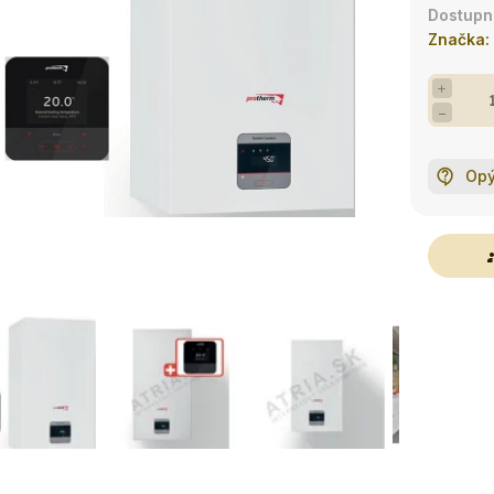
Značka:
+
−
Opý
g