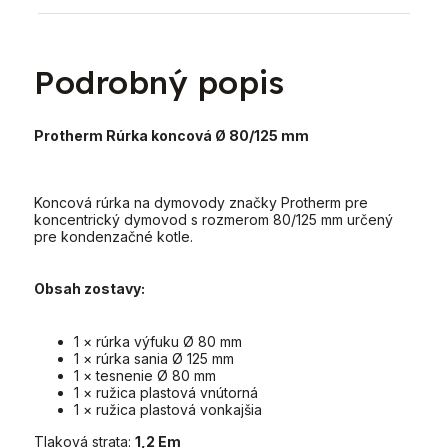
Podrobný popis
Protherm Rúrka koncová Ø 80/125 mm
Koncová rúrka na dymovody značky Protherm pre
koncentrický dymovod s rozmerom 80/125 mm určený
pre kondenzačné kotle.
Obsah zostavy:
1 × rúrka výfuku Ø 80 mm
1 × rúrka sania Ø 125 mm
1 × tesnenie Ø 80 mm
1 × ružica plastová vnútorná
1 × ružica plastová vonkajšia
Tlaková strata:
1,2 Em