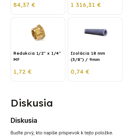
84,37 €
1 316,31 €
kondenzačný
vykurovací kotol
Redukcia 1/2" x 1/4"
Izolácia 18 mm
MF
(3/8") / 9mm
1,72 €
0,74 €
Diskusia
Diskusia
Buďte prvý, kto napíše príspevok k tejto položke.