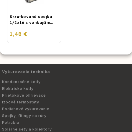
Skrutkovaná spojka
1/2x16 s vonkajším
závitom
1,48 €
Vykurovacia technika
Kondenzačné kotly
Elektrické kotly
Prietokové ohrievače
Izbové termostaty
Podlahové vykurovanie
Spojky, fitingy na rúry
Potrubia
Solárne sety a kolektory