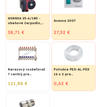
AVANSA 25-6/180 -
Avansa 2007
obehové čerpadlo,
pripojovací závit 6/4"
38,71 €
27,52 €
Nerezový rozdeľovač
Potrubie PEX-AL-PEX
7 cestný pre
16 x 2 pre
podlahové
vykurovanie,
121,88 €
0,62 €
vykurovanie
podlahové kúrenie a
vodu