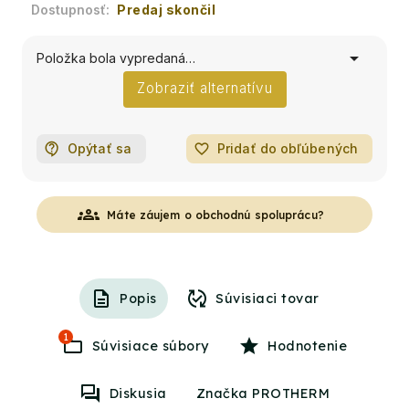
Predaj skončil
Položka bola vypredaná…
Zobraziť alternatívu
Opýtať sa
favorite_border
Pridať do obľúbených
groups
Máte záujem o obchodnú spoluprácu?
Popis
Súvisiaci tovar
1
Súvisiace súbory
Hodnotenie
Diskusia
Značka PROTHERM