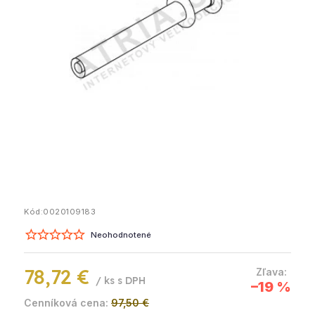
Kód:
0020109183
Neohodnotené
78,72 €
/ ks
–19 %
97,50 €