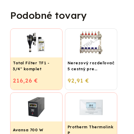
Podobné tovary
Total Filter TF1 -
Nerezový rozdeľovač
3/4" komplet
5 cestný pre
podlahové
216,26 €
92,91 €
vykurovanie
Protherm Thermolink
Avansa 700 W
P