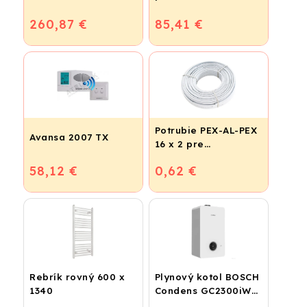
260,87 €
85,41 €
Potrubie PEX-AL-PEX
Avansa 2007 TX
16 x 2 pre
vykurovanie,
58,12 €
0,62 €
podlahové kúrenie a
vodu
Rebrík rovný 600 x
Plynový kotol BOSCH
1340
Condens GC2300iW
24 P - Závesný