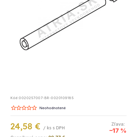
Kód:
0020257007-BR-0020109185
Neohodnotené
24,58 €
/ ks
–17 %