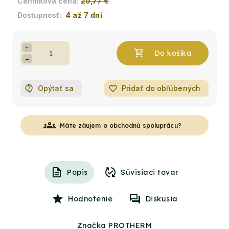
29,77 €
4 až 7 dní
+
−
Opýtať sa
favorite_border
Pridať do obľúbených
groups
Máte záujem o obchodnú spoluprácu?
Popis
Súvisiaci tovar
Hodnotenie
Diskusia
Značka PROTHERM