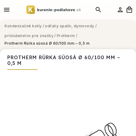
Kondenzačné kotly
/
odťahy spalín, dymovody
/
príslušenstvo pre značky
/
Protherm
/
Protherm Rúrka súosá Ø 60/100 mm – 0,5 m
PROTHERM RÚRKA SÚOSÁ Ø 60/100 MM –
0,5 M