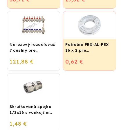
Nerezový rozdeľovač
Potrubie PEX-AL-PEX
7 cestný pre
16 x 2 pre
podlahové
vykurovanie,
121,88 €
0,62 €
vykurovanie
podlahové kúrenie a
vodu
Skrutkovaná spojka
1/2x16 s vonkajším
závitom
1,48 €