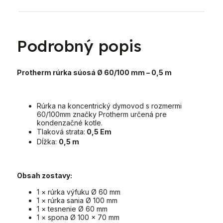
Podrobný popis
Protherm rúrka súosá Ø 60/100 mm – 0,5 m
Rúrka na koncentrický dymovod s rozmermi
60/100mm značky Protherm určená pre
kondenzačné kotle.
Tlaková strata:
0,5 Em
Dĺžka:
0,5 m
Obsah zostavy:
1 × rúrka výfuku Ø 60 mm
1 × rúrka sania Ø 100 mm
1 × tesnenie Ø 60 mm
1 × spona Ø 100 x 70 mm