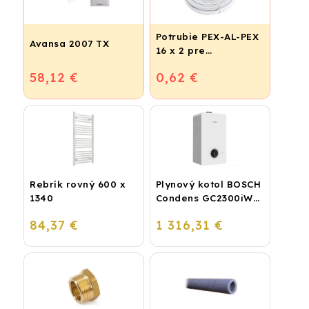
Potrubie PEX-AL-PEX
Avansa 2007 TX
16 x 2 pre
vykurovanie,
58,12 €
0,62 €
podlahové kúrenie a
vodu
Rebrík rovný 600 x
Plynový kotol BOSCH
1340
Condens GC2300iW
24 P - Závesný
84,37 €
1 316,31 €
kondenzačný
vykurovací kotol