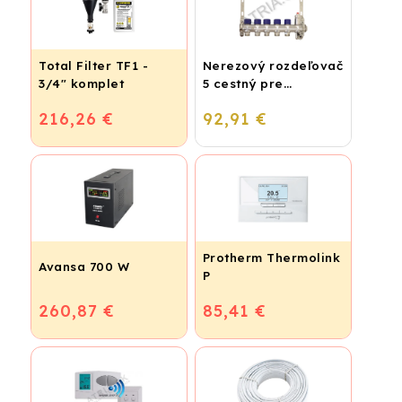
Total Filter TF1 -
Nerezový rozdeľovač
3/4" komplet
5 cestný pre
podlahové
216,26 €
92,91 €
vykurovanie
Protherm Thermolink
Avansa 700 W
P
260,87 €
85,41 €