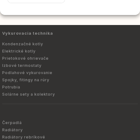
Vykurovacia technika
Kondenzačné kotly
Elektrické kotly
Prietokové ohrievače
Izbové termostaty
Podlahové vykurovanie
Spojky, fitingy na rúry
Potrubia
Solárne sety a kolektory
Čerpadlá
Radiátory
Radiátory rebríkové