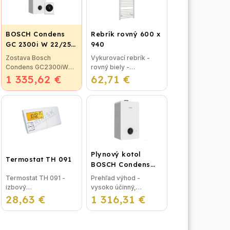
BOSCH Condens
Rebrík rovný 600 x
GC 2300i W 22/25
940
C + CR 120
Zostava Bosch
Vykurovací rebrík -
Condens GC2300iW
rovný biely -
1 335,62 €
22/25C CR 120 -
62,71 €
rozmer: 600 x 940 mm
Condens 2300iW
- určený na
22/25 C - závesný
vykurovanie do kúpeľní
kondenzačný kotol s
- v kombinácii s kotlom
prietokovým ohrevom
alebo čisto elektrické...
teplej vody,...
Plynový kotol
Termostat TH 091
BOSCH Condens
GC2300iW 24 P -
Termostat TH 091 -
Prehľad výhod -
Závesný
izbový
vysoko účinný,
kondenzačný
28,63 €
programovateľný
1 316,31 €
priestorovo úsporný -
vykurovací kotol
týždenný termostat s
intuitivne ovládaný LCD
podsvieteným
displej- integrované
displejom Izbový
elektronicky riadené