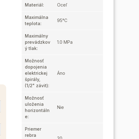
Materiál
:
Oceľ
Maximálna
95°C
teplota
:
Maximálny
prevádzkov
1.0 MPa
ý tlak
:
Možnosť
dopojenia
elektrickej
Áno
špirály,
(1/2" závit)
:
Možnosť
uloženia
Nie
horizontáln
e
:
Priemer
rebra
20