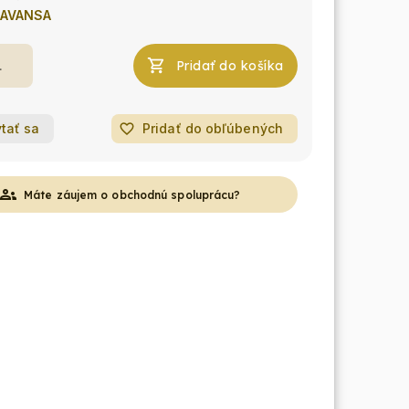
AVANSA
Pridať do košíka
tať sa
favorite_border
Pridať do obľúbených
roups
Máte záujem o obchodnú spoluprácu?