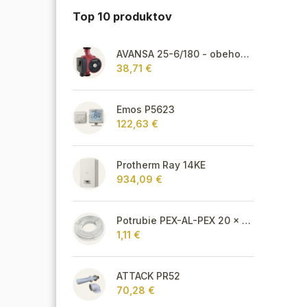
Top 10 produktov
AVANSA 25-6/180 - obehové čerpadlo, pripojovací závit 6/4"
38,71 €
Emos P5623
122,63 €
Protherm Ray 14KE
934,09 €
Potrubie PEX-AL-PEX 20 x 2 pre vykurovanie, podlahové kúrenie a vodu
1,11 €
ATTACK PR52
70,28 €