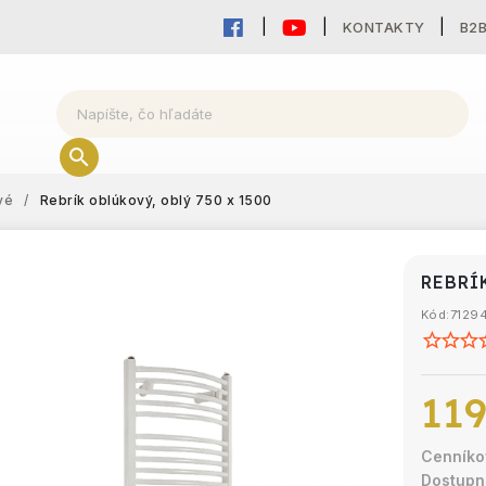
KONTAKTY
B2
vé
/
Rebrík oblúkový, oblý 750 x 1500
REBRÍ
Kód:
7129
119