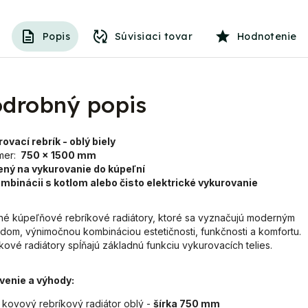
Popis
Súvisiaci tovar
Hodnotenie
drobný popis
ovací rebrík - oblý biely
mer:
750 x 1500 mm
ený na vykurovanie do kúpeľní
ombinácii s kotlom alebo čisto elektrické vykurovanie
tné kúpeľňové rebríkové radiátory, ktoré sa vyznačujú moderným
dom, výnimočnou kombináciou estetičnosti, funkčnosti a komfortu.
kové radiátory spĺňajú základnú funkciu vykurovacích telies.
venie a výhody:
kovový rebríkový radiátor oblý -
šírka 750 mm