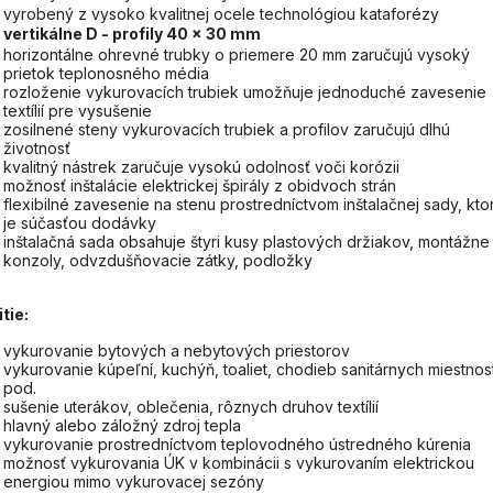
vyrobený z vysoko kvalitnej ocele technológiou kataforézy
vertikálne D - profily 40 x 30 mm
horizontálne ohrevné trubky o priemere 20 mm zaručujú vysoký
prietok teplonosného média
rozloženie vykurovacích trubiek umožňuje jednoduché zavesenie
textílií pre vysušenie
zosilnené steny vykurovacích trubiek a profilov zaručujú dlhú
životnosť
kvalitný nástrek zaručuje vysokú odolnosť voči korózii
možnosť inštalácie elektrickej špirály z obidvoch strán
flexibilné zavesenie na stenu prostredníctvom inštalačnej sady, kto
je súčasťou dodávky
inštalačná sada obsahuje štyri kusy plastových držiakov, montážne
konzoly, odvzdušňovacie zátky, podložky
tie:
vykurovanie bytových a nebytových priestorov
vykurovanie kúpeľní, kuchýň, toaliet, chodieb sanitárnych miestnost
pod.
sušenie uterákov, oblečenia, rôznych druhov textílií
hlavný alebo záložný zdroj tepla
vykurovanie prostredníctvom teplovodného ústredného kúrenia
možnosť vykurovania ÚK v kombinácii s vykurovaním elektrickou
energiou mimo vykurovacej sezóny