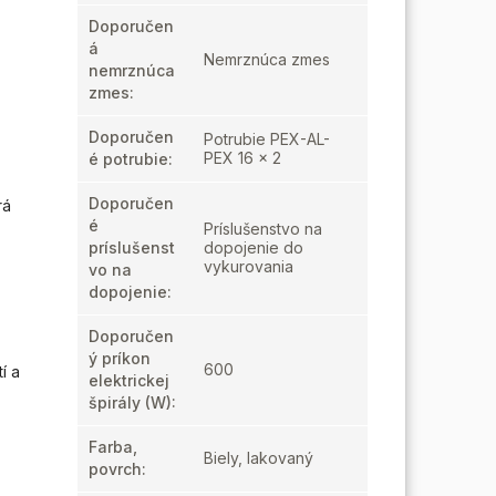
Doporučen
á
Nemrznúca zmes
nemrznúca
zmes
:
Doporučen
Potrubie PEX-AL-
PEX 16 x 2
é potrubie
:
Doporučen
rá
é
Príslušenstvo na
príslušenst
dopojenie do
vykurovania
vo na
dopojenie
:
Doporučen
ý príkon
600
í a
elektrickej
špirály (W)
:
Farba,
Biely, lakovaný
povrch
: