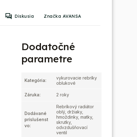
Diskusia
Značka AVANSA
Dodatočné
parametre
vykurovacie rebríky
Kategória
:
oblukové
Záruka
:
2 roky
Rebríkový radiátor
oblý, držiaky,
Dodávané
hmoždinky, matky,
príslušenst
skrutky,
vo
:
odvzdušňovací
ventil