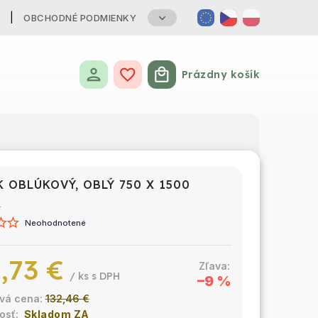
B
OBCHODNÉ PODMIENKY
Prázdny košík
Nákupný košík
K OBLÚKOVÝ, OBLÝ 750 X 1500
4
Neohodnotené
,73 €
/ ks
–9 %
132,46 €
Skladom ZA