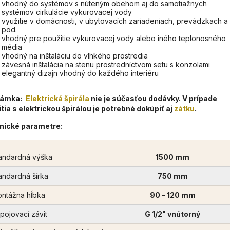
vhodný do systémov s núteným obehom aj do samotiažnych
systémov cirkulácie vykurovacej vody
využitie v domácnosti, v ubytovacích zariadeniach, prevádzkach a
pod.
vhodný pre použitie vykurovacej vody alebo iného teplonosného
média
vhodný na inštaláciu do vlhkého prostredia
závesná inštalácia na stenu prostredníctvom setu s konzolami
elegantný dizajn vhodný do každého interiéru
ámka:
Elektrická špirála
nie je súčasťou dodávky. V prípade
tia s elektrickou špirálou je potrebné dokúpiť aj
zátku
.
nické parametre:
andardná výška
1500 mm
andardná šírka
750 mm
ntážna hĺbka
90 - 120 mm
ipojovací závit
G 1/2" vnútorný