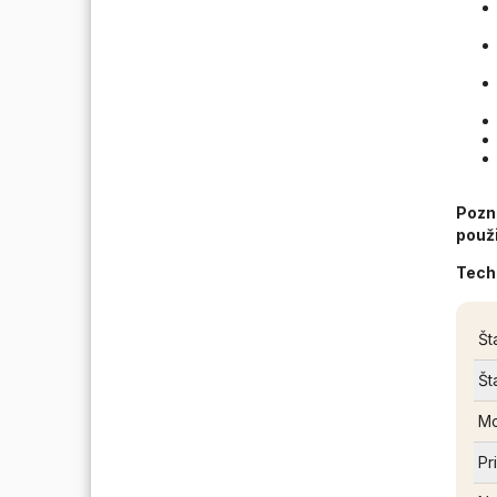
Pozn
použi
Tech
Št
Št
Mo
Pr