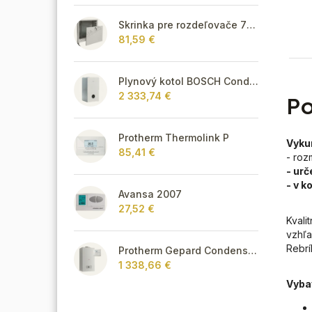
Skrinka pre rozdeľovače 715 mm - podomietková
81,59 €
Plynový kotol BOSCH Condens GC8700iW 30 P - Závesný kondenzačný vykurovací kotol
2 333,74 €
Po
Protherm Thermolink P
Vykur
85,41 €
- roz
- urč
- v k
Avansa 2007
27,52 €
Kvali
vzhľa
Rebrí
Protherm Gepard Condens 18/25 MKV + Thermolink P
1 338,66 €
Vyba