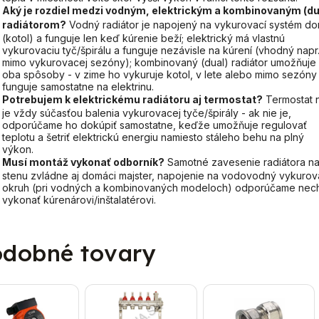
Aký je rozdiel medzi vodným, elektrickým a kombinovaným (du
radiátorom?
Vodný radiátor je napojený na vykurovací systém d
(kotol) a funguje len keď kúrenie beží; elektrický má vlastnú
vykurovaciu tyč/špirálu a funguje nezávisle na kúrení (vhodný napr
mimo vykurovacej sezóny); kombinovaný (dual) radiátor umožňuje
oba spôsoby - v zime ho vykuruje kotol, v lete alebo mimo sezóny
funguje samostatne na elektrinu.
Potrebujem k elektrickému radiátoru aj termostat?
Termostat 
je vždy súčasťou balenia vykurovacej tyče/špirály - ak nie je,
odporúčame ho dokúpiť samostatne, keďže umožňuje regulovať
teplotu a šetriť elektrickú energiu namiesto stáleho behu na plný
výkon.
Musí montáž vykonať odborník?
Samotné zavesenie radiátora n
stenu zvládne aj domáci majster, napojenie na vodovodný vykurov
okruh (pri vodných a kombinovaných modeloch) odporúčame nec
vykonať kúrenárovi/inštalatérovi.
dobné tovary