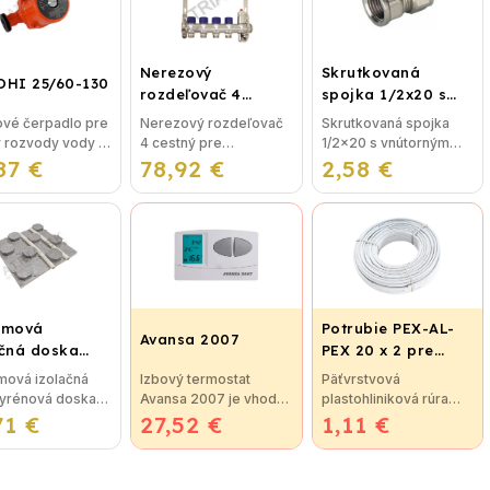
Nerezový
Skrutkovaná
OHI 25/60-130
rozdeľovač 4
spojka 1/2x20 s
cestný pre
vnútorným závitom
vé čerpadlo pre
Nerezový rozdeľovač
Skrutkovaná spojka
podlahové
y rozvody vody v
4 cestný pre
1/2x20 s vnútorným
vykurovanie
87 €
IBO OHI 25/60-
78,92 €
podlahové
2,58 €
závitom bez nutnosti
vykurovanie
lisovania, použitie pre
Rozdeľovače sú
plastohlikové potrubie
vyrobené z kvalitnej
na vodu, alebo kúrenie.
nerezovej ocele podľa
...
nemeckej normy DIN
EN...
émová
Potrubie PEX-AL-
Avansa 2007
ačná doska
PEX 20 x 2 pre
5 pre
vykurovanie,
mová izolačná
Izbový termostat
Päťvrstvová
ahové kúrenie
podlahové kúrenie
tyrénová doska
Avansa 2007 je vhodný
plastohliniková rúra
ROTERMAL
a vodu
71 €
5 (STIROTERMAL
27,52 €
na reguláciu väčšiny
1,11 €
pex-al-pex je určená
C)
) so zvýšenou
kotlov. Termostat je
na: rozvody teplej a
sťou pre
možné jednoducho
studenej vody, kúrenie
hové
pripojiť ku kotlu, alebo
a podlahové kúrenie.