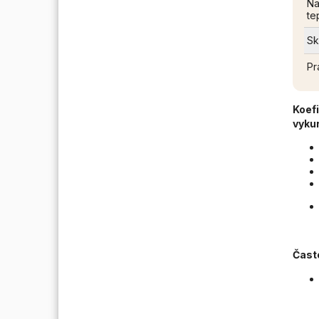
Na
te
Sk
Pr
Koefi
vyku
Čast