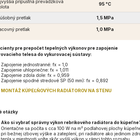
jvyššia prípustná prevádzková
95 °C
plota
úšobný pretlak
1,5 MPa
acovný pretlak
1,0 MPa
cienty pre prepočet tepelných výkonov pre zapojenie
rovacieho telesa do vykurovacej sústavy:
Zapojenie jednostranné: fx = 1,0
Zapojenie uhlopriečne: fx = 1,011
Zapojenie zdola dole: fx = 0,959
Zapojenie spodné stredové SP (50 mm): fx = 0,892
MONTÁŽ KÚPEĽŇOVÝCH RADIÁTOROV NA STENU
é otázky
Ako si vybrať správny výkon rebríkového radiátora do kúpeľne
Orientačne sa počíta s cca 100 W na m² podlahovej plochy kúpeľn
pri bežnej izbovej výške a zateplení, pri radiátore ako jedinom zdro
tepla v miestnosti volte skôr vyšší výkon v rámci tohto rozsahu.