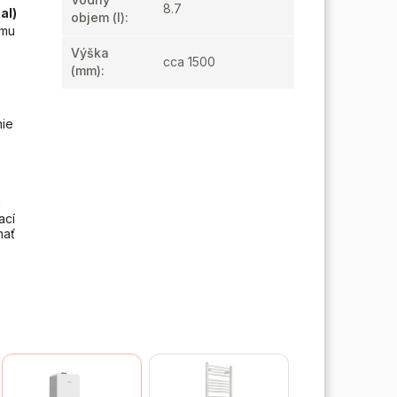
8.7
al)
objem (l)
:
omu
Výška
cca 1500
.
(mm)
:
nie
a
ací
hať