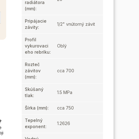
radiátora
(mm)
:
Pripájacie
1/2" vnútorný závit
závity
:
Profil
vykurovaci
Oblý
eho rebríku
:
Rozteč
závitov
cca 700
(mm)
:
Skúšaný
1.5 MPa
tlak
:
Šírka (mm)
:
cca 750
Tepelný
?
1.2626
exponent
:
e
ji
Vodný