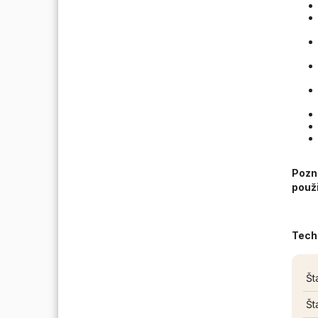
Pozn
použi
Tech
Št
Št