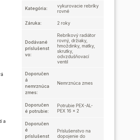
vykurovacie rebríky
Kategória
:
rovné
Záruka
:
2 roky
Rebríkový radiátor
rovný, držiaky,
Dodávané
hmoždinky, matky,
príslušenst
skrutky,
vo
:
odvzdušňovací
ventil
Doporučen
rá
á
Nemrznúca zmes
nemrznúca
zmes
:
Doporučen
Potrubie PEX-AL-
PEX 16 x 2
é potrubie
:
í a
Doporučen
é
Príslušenstvo na
príslušenst
dopojenie do