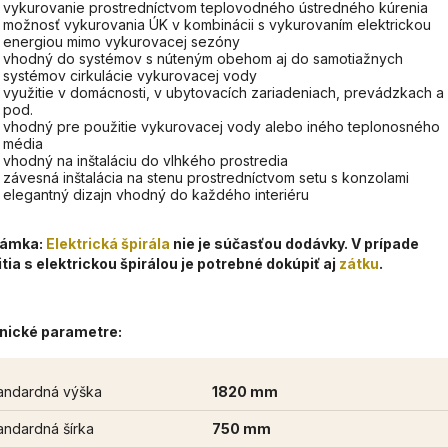
vykurovanie prostredníctvom teplovodného ústredného kúrenia
možnosť vykurovania ÚK v kombinácii s vykurovaním elektrickou
energiou mimo vykurovacej sezóny
vhodný do systémov s núteným obehom aj do samotiažnych
systémov cirkulácie vykurovacej vody
využitie v domácnosti, v ubytovacích zariadeniach, prevádzkach a
pod.
vhodný pre použitie vykurovacej vody alebo iného teplonosného
média
vhodný na inštaláciu do vlhkého prostredia
závesná inštalácia na stenu prostredníctvom setu s konzolami
elegantný dizajn vhodný do každého interiéru
ámka:
Elektrická špirála
nie je súčasťou dodávky. V prípade
tia s elektrickou špirálou je potrebné dokúpiť aj
zátku
.
nické parametre:
andardná výška
1820 mm
andardná šírka
750 mm