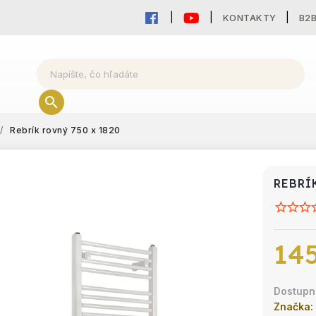
KONTAKTY
B2
/
Rebrík rovný 750 x 1820
REBRÍ
145
Značka: