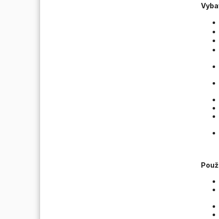
Vyba
Použi