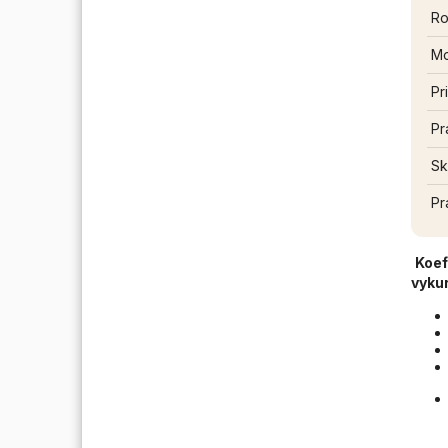
Ro
Mo
Pr
Pr
Sk
Pr
Koef
vyku