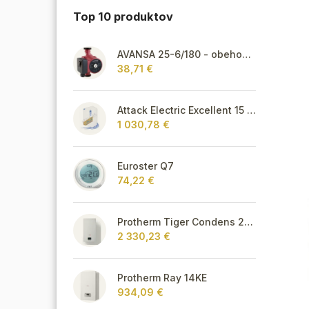
Top 10 produktov
AVANSA 25-6/180 - obehové čerpadlo, pripojovací závit 6/4"
38,71 €
Attack Electric Excellent 15 kW
1 030,78 €
Euroster Q7
74,22 €
Protherm Tiger Condens 20/26 KKZ 42
2 330,23 €
Protherm Ray 14KE
934,09 €