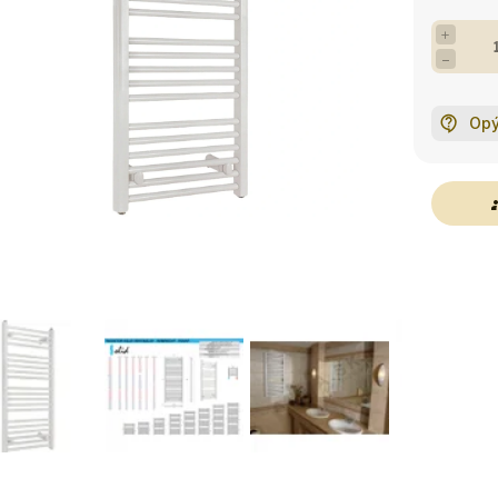
+
−
Opý
g