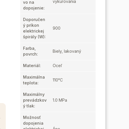
vykurovania
vo na
dopojenie
:
Doporučen
ý príkon
900
elektrickej
špirály (W)
:
Farba,
Biely, lakovaný
povrch
:
Materiál
:
Oceľ
Maximálna
110°C
teplota
:
Maximálny
prevádzkov
1.0 MPa
ý tlak
:
Možnosť
dopojenia
elektrickej
Áno