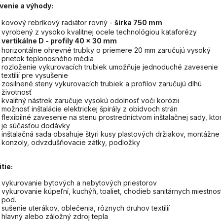
venie a výhody:
kovový rebríkový radiátor rovný -
šírka 750 mm
vyrobený z vysoko kvalitnej ocele technológiou kataforézy
vertikálne D - profily 40 x 30 mm
horizontálne ohrevné trubky o priemere 20 mm zaručujú vysoký
prietok teplonosného média
rozloženie vykurovacích trubiek umožňuje jednoduché zavesenie
textílií pre vysušenie
zosilnené steny vykurovacích trubiek a profilov zaručujú dlhú
životnosť
kvalitný nástrek zaručuje vysokú odolnosť voči korózii
možnosť inštalácie elektrickej špirály z obidvoch strán
flexibilné zavesenie na stenu prostredníctvom inštalačnej sady, kto
je súčasťou dodávky
inštalačná sada obsahuje štyri kusy plastových držiakov, montážne
konzoly, odvzdušňovacie zátky, podložky
tie:
vykurovanie bytových a nebytových priestorov
vykurovanie kúpeľní, kuchýň, toaliet, chodieb sanitárnych miestnost
pod.
sušenie uterákov, oblečenia, rôznych druhov textílií
hlavný alebo záložný zdroj tepla