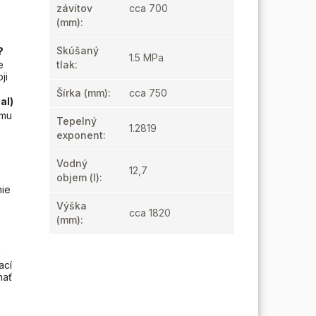
závitov
cca 700
(mm)
:
Skúšaný
?
1.5 MPa
e
tlak
:
ji
Šírka (mm)
:
cca 750
al)
omu
Tepelný
1.2819
exponent
:
.
Vodný
12,7
objem (l)
:
nie
Výška
cca 1820
(mm)
:
a
ací
hať