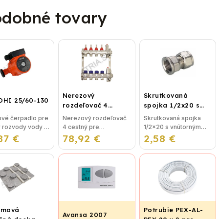
dobné tovary
Nerezový
Skrutkovaná
OHI 25/60-130
rozdeľovač 4
spojka 1/2x20 s
cestný pre
vnútorným závitom
vé čerpadlo pre
Nerezový rozdeľovač
Skrutkovaná spojka
podlahové
y rozvody vody v
4 cestný pre
1/2x20 s vnútorným
vykurovanie
87 €
IBO OHI 25/60-
78,92 €
podlahové
2,58 €
závitom bez nutnosti
vykurovanie
lisovania, použitie pre
Rozdeľovače sú
plastohlikové potrubie
vyrobené z kvalitnej
na vodu, alebo kúrenie.
nerezovej ocele podľa
...
nemeckej normy DIN
EN...
émová
Potrubie PEX-AL-
Avansa 2007