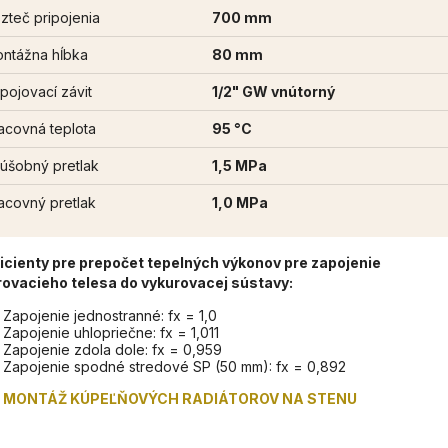
zteč pripojenia
700 mm
ntážna hĺbka
80 mm
ipojovací závit
1/2" GW vnútorný
acovná teplota
95 °C
úšobný pretlak
1,5 MPa
acovný pretlak
1,0 MPa
icienty pre prepočet tepelných výkonov pre zapojenie
rovacieho telesa do vykurovacej sústavy:
Zapojenie jednostranné: fx = 1,0
Zapojenie uhlopriečne: fx = 1,011
Zapojenie zdola dole: fx = 0,959
Zapojenie spodné stredové SP (50 mm): fx = 0,892
MONTÁŽ KÚPEĽŇOVÝCH RADIÁTOROV NA STENU