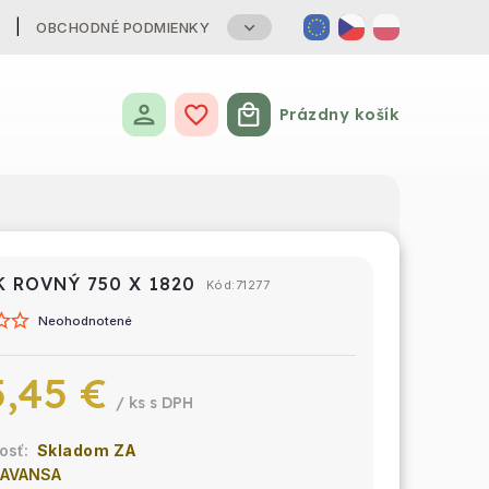
B
OBCHODNÉ PODMIENKY
Prázdny košík
Nákupný košík
K ROVNÝ 750 X 1820
Kód:
71277
Neohodnotené
,45 €
/ ks
Skladom ZA
AVANSA