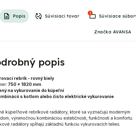
1
Popis
Súvisiaci tovar
Súvisiace súbor
Značka AVANSA
drobný popis
ovací rebrík - rovný biely
mer:
750 x 1820 mm
ený na vykurovanie do kúpeľní
ombinácii s kotlom alebo čisto elektrické vykurovanie
tné kúpeľňové rebríkové radiátory, ktoré sa vyznačujú moderným
dom, výnimočnou kombináciou estetičnosti, funkčnosti a komfortu.
kové radiátory spĺňajú základnú funkciu vykurovacích telies.