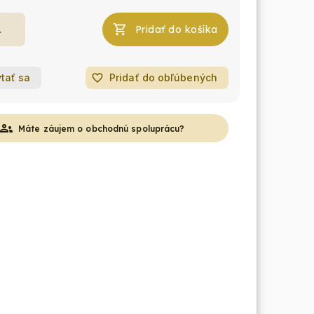
Pridať do košíka
tať sa
favorite_border
Pridať do obľúbených
roups
Máte záujem o obchodnú spoluprácu?