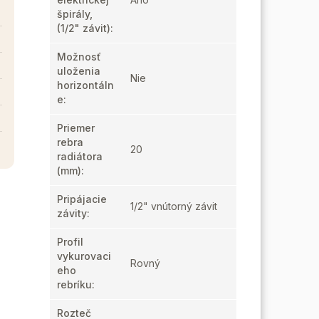
špirály,
(1/2" závit)
:
Možnosť
uloženia
Nie
horizontáln
e
:
Priemer
rebra
20
radiátora
(mm)
:
Pripájacie
1/2" vnútorný závit
závity
:
Profil
vykurovaci
Rovný
eho
rebríku
:
Rozteč