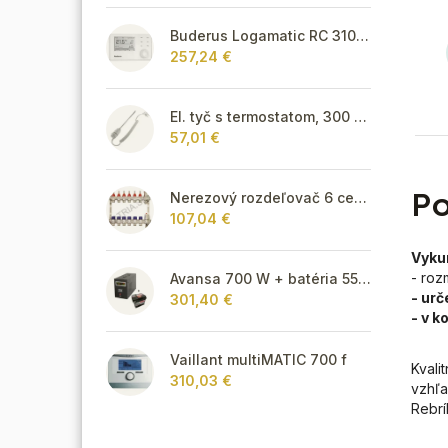
Buderus Logamatic RC 310 s FA snímačom,biely
257,24 €
El. tyč s termostatom, 300 W - biela
57,01 €
Po
Nerezový rozdeľovač 6 cestný pre podlahové vykurovanie
107,04 €
Vykur
- roz
Avansa 700 W + batéria 55Ah
- urč
301,40 €
- v k
Vaillant multiMATIC 700 f
Kvali
310,03 €
vzhľa
Rebrí