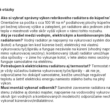
é otázky
Ako si vybrať správny výkon rebríkového radiátora do kúpeľne
Orientačne sa počíta s cca 100 W na m² podlahovej plochy kúpeľn
pri bežnej izbovej výške a zateplení, pri radiátore ako jedinom zdro
tepla v miestnosti volte skôr vyšší výkon v rámci tohto rozsahu.
Aký je rozdiel medzi vodným, elektrickým a kombinovaným (du
radiátorom?
Vodný radiátor je napojený na vykurovací systém d
(kotol) a funguje len keď kúrenie beží; elektrický má vlastnú
vykurovaciu tyč/špirálu a funguje nezávisle na kúrení (vhodný napr
mimo vykurovacej sezóny); kombinovaný (dual) radiátor umožňuje
oba spôsoby - v zime ho vykuruje kotol, v lete alebo mimo sezóny
funguje samostatne na elektrinu.
Potrebujem k elektrickému radiátoru aj termostat?
Termostat 
je vždy súčasťou balenia vykurovacej tyče/špirály - ak nie je,
odporúčame ho dokúpiť samostatne, keďže umožňuje regulovať
teplotu a šetriť elektrickú energiu namiesto stáleho behu na plný
výkon.
Musí montáž vykonať odborník?
Samotné zavesenie radiátora n
stenu zvládne aj domáci majster, napojenie na vodovodný vykurov
okruh (pri vodných a kombinovaných modeloch) odporúčame nec
vykonať kúrenárovi/inštalatérovi.