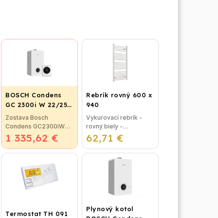
BOSCH Condens
Rebrík rovný 600 x
GC 2300i W 22/25
940
C + CR 120
Zostava Bosch
Vykurovací rebrík -
Condens GC2300iW
rovný biely -
1 335,62 €
22/25C CR 120 -
62,71 €
rozmer: 600 x 940 mm
Condens 2300iW
- určený na
22/25 C - závesný
vykurovanie do kúpeľní
kondenzačný kotol s
- v kombinácii s kotlom
prietokovým ohrevom
alebo čisto elektrické...
teplej vody,...
Plynový kotol
Termostat TH 091